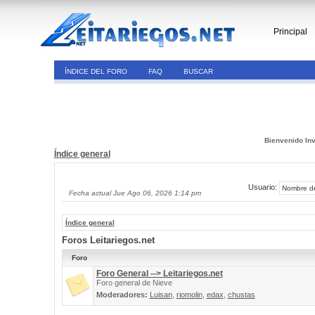
Principal
ÍNDICE DEL FORO
FAQ
BUSCAR
Bienvenido Inv
Índice general
Usuario:
Fecha actual Jue Ago 06, 2026 1:14 pm
Índice general
Foros Leitariegos.net
Foro
Foro General --> Leitariegos.net
Foro general de Nieve
Moderadores:
Luisan
,
riomolin
,
edax
,
chustas