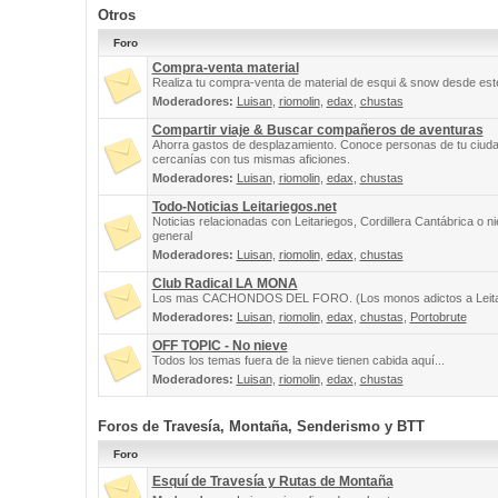
Otros
Foro
Compra-venta material
Realiza tu compra-venta de material de esqui & snow desde este
Moderadores:
Luisan
,
riomolin
,
edax
,
chustas
Compartir viaje & Buscar compañeros de aventuras
Ahorra gastos de desplazamiento. Conoce personas de tu ciuda
cercanías con tus mismas aficiones.
Moderadores:
Luisan
,
riomolin
,
edax
,
chustas
Todo-Noticias Leitariegos.net
Noticias relacionadas con Leitariegos, Cordillera Cantábrica o n
general
Moderadores:
Luisan
,
riomolin
,
edax
,
chustas
Club Radical LA MONA
Los mas CACHONDOS DEL FORO. (Los monos adictos a Leita
Moderadores:
Luisan
,
riomolin
,
edax
,
chustas
,
Portobrute
OFF TOPIC - No nieve
Todos los temas fuera de la nieve tienen cabida aquí...
Moderadores:
Luisan
,
riomolin
,
edax
,
chustas
Foros de Travesía, Montaña, Senderismo y BTT
Foro
Esquí de Travesía y Rutas de Montaña