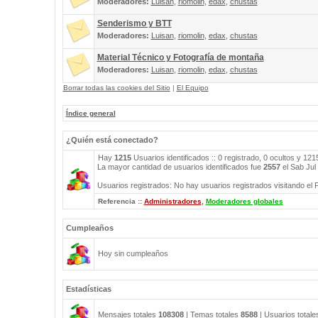
Moderadores:
Luisan
,
riomolin
,
edax
,
chustas
Senderismo y BTT
Moderadores:
Luisan
,
riomolin
,
edax
,
chustas
Material Técnico y Fotografía de montaña
Moderadores:
Luisan
,
riomolin
,
edax
,
chustas
Borrar todas las cookies del Sitio
|
El Equipo
Índice general
¿Quién está conectado?
Hay
1215
Usuarios identificados :: 0 registrado, 0 ocultos y 12
La mayor cantidad de usuarios identificados fue
2557
el Sab Jul
Usuarios registrados: No hay usuarios registrados visitando el 
Referencia ::
Administradores
,
Moderadores globales
Cumpleaños
Hoy sin cumpleaños
Estadísticas
Mensajes totales
108308
| Temas totales
8588
| Usuarios total