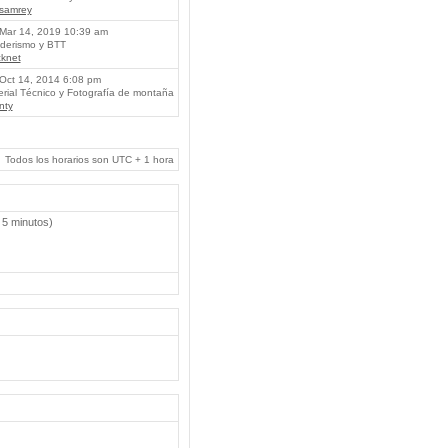
lsamrey
Mar 14, 2019 10:39 am
erismo y BTT
knet
Oct 14, 2014 6:08 pm
rial Técnico y Fotografía de montaña
nty
Todos los horarios son UTC + 1 hora
 5 minutos)