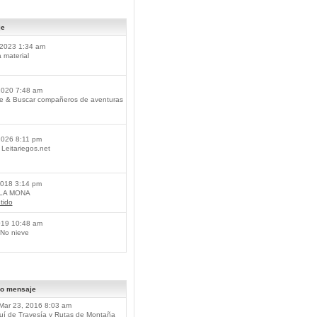
je
2023 1:34 am
material
2020 7:48 am
je & Buscar compañeros de aventuras
2026 8:11 pm
Leitariegos.net
2018 3:14 pm
 LA MONA
tido
019 10:48 am
No nieve
mo mensaje
Mar 23, 2016 8:03 am
í de Travesía y Rutas de Montaña