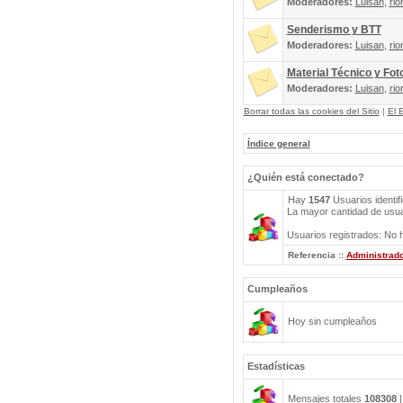
Moderadores:
Luisan
,
rio
Senderismo y BTT
Moderadores:
Luisan
,
rio
Material Técnico y Fot
Moderadores:
Luisan
,
rio
Borrar todas las cookies del Sitio
|
El 
Índice general
¿Quién está conectado?
Hay
1547
Usuarios identif
La mayor cantidad de usuar
Usuarios registrados: No h
Referencia ::
Administrad
Cumpleaños
Hoy sin cumpleaños
Estadísticas
Mensajes totales
108308
|