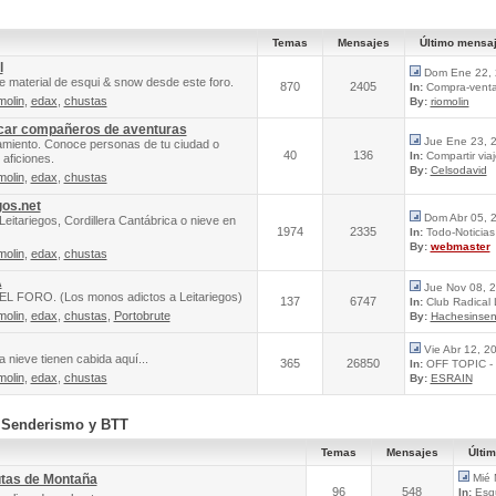
Temas
Mensajes
Último mensa
l
Dom Ene 22, 
e material de esqui & snow desde este foro.
870
2405
In:
Compra-venta 
molin
,
edax
,
chustas
By:
riomolin
scar compañeros de aventuras
Jue Ene 23, 
amiento. Conoce personas de tu ciudad o
40
136
In:
Compartir via
aficiones.
By:
Celsodavid
molin
,
edax
,
chustas
gos.net
Dom Abr 05, 
Leitariegos, Cordillera Cantábrica o nieve en
1974
2335
In:
Todo-Noticias 
By:
webmaster
molin
,
edax
,
chustas
A
Jue Nov 08, 
FORO. (Los monos adictos a Leitariegos)
137
6747
In:
Club Radical
molin
,
edax
,
chustas
,
Portobrute
By:
Hachesinsen
Vie Abr 12, 2
 nieve tienen cabida aquí...
365
26850
In:
OFF TOPIC - 
molin
,
edax
,
chustas
By:
ESRAIN
, Senderismo y BTT
Temas
Mensajes
Últi
utas de Montaña
Mié 
96
548
In:
Esqu