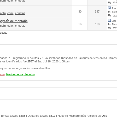
molin
,
edax
,
chustas
By:
Va
Jue 
30
137
In:
Send
molin
,
edax
,
chustas
By:
Tec
ografía de montaña
Mar 
16
118
In:
Mate
molin
,
edax
,
chustas
By:
Mo
Equipo
icados :: 0 registrado, 0 ocultos y 1547 invitados (basados en usuarios activos en los últimos
ios identificados fue
2557
el Sab Jul 18, 2026 1:58 pm
ay usuarios registrados visitando el Foro
ores
,
Moderadores globales
 Temas totales
8588
| Usuarios totales
8319
| Nuestro Miembro más reciente es
Olis