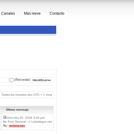
Canales
Más nieve
Contacto
(Recordar)
Todos los horarios son UTC + 1 hora
Último mensaje
Dom Abr 05, 2026 3:43 pm
In:
Foro General --> Leitariegos.net
By:
webmaster