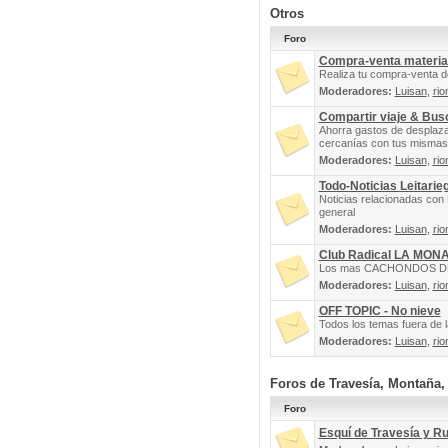
Otros
Foro
Compra-venta materia
Realiza tu compra-venta d
Moderadores:
Luisan
,
rio
Compartir viaje & Bu
Ahorra gastos de desplaz
cercanías con tus mismas 
Moderadores:
Luisan
,
rio
Todo-Noticias Leitarie
Noticias relacionadas con 
general
Moderadores:
Luisan
,
rio
Club Radical LA MON
Los mas CACHONDOS DEL 
Moderadores:
Luisan
,
rio
OFF TOPIC - No nieve
Todos los temas fuera de la
Moderadores:
Luisan
,
rio
Foros de Travesía, Montaña
Foro
Esquí de Travesía y R