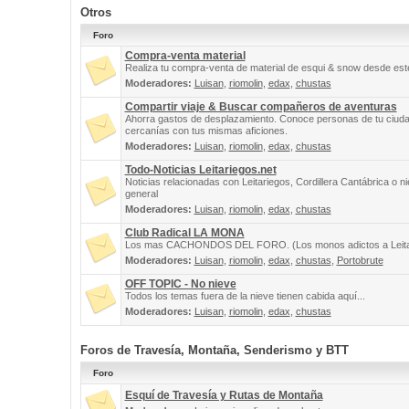
Otros
Foro
Compra-venta material
Realiza tu compra-venta de material de esqui & snow desde este
Moderadores:
Luisan
,
riomolin
,
edax
,
chustas
Compartir viaje & Buscar compañeros de aventuras
Ahorra gastos de desplazamiento. Conoce personas de tu ciuda
cercanías con tus mismas aficiones.
Moderadores:
Luisan
,
riomolin
,
edax
,
chustas
Todo-Noticias Leitariegos.net
Noticias relacionadas con Leitariegos, Cordillera Cantábrica o n
general
Moderadores:
Luisan
,
riomolin
,
edax
,
chustas
Club Radical LA MONA
Los mas CACHONDOS DEL FORO. (Los monos adictos a Leita
Moderadores:
Luisan
,
riomolin
,
edax
,
chustas
,
Portobrute
OFF TOPIC - No nieve
Todos los temas fuera de la nieve tienen cabida aquí...
Moderadores:
Luisan
,
riomolin
,
edax
,
chustas
Foros de Travesía, Montaña, Senderismo y BTT
Foro
Esquí de Travesía y Rutas de Montaña