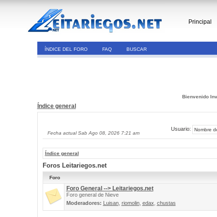
Principal
ÍNDICE DEL FORO
FAQ
BUSCAR
Bienvenido Inv
Índice general
Usuario:
Fecha actual Sab Ago 08, 2026 7:21 am
Índice general
Foros Leitariegos.net
Foro
Foro General --> Leitariegos.net
Foro general de Nieve
Moderadores:
Luisan
,
riomolin
,
edax
,
chustas