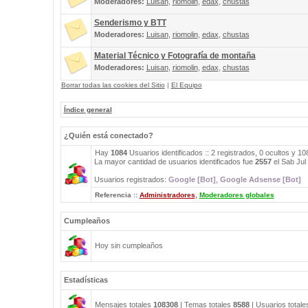
Moderadores:
Luisan
,
riomolin
,
edax
,
chustas
Senderismo y BTT
Moderadores:
Luisan
,
riomolin
,
edax
,
chustas
Material Técnico y Fotografía de montaña
Moderadores:
Luisan
,
riomolin
,
edax
,
chustas
Borrar todas las cookies del Sitio
|
El Equipo
Índice general
¿Quién está conectado?
Hay
1084
Usuarios identificados :: 2 registrados, 0 ocultos y 1
La mayor cantidad de usuarios identificados fue
2557
el Sab Jul
Usuarios registrados:
Google [Bot]
,
Google Adsense [Bot]
Referencia ::
Administradores
,
Moderadores globales
Cumpleaños
Hoy sin cumpleaños
Estadísticas
Mensajes totales
108308
| Temas totales
8588
| Usuarios total