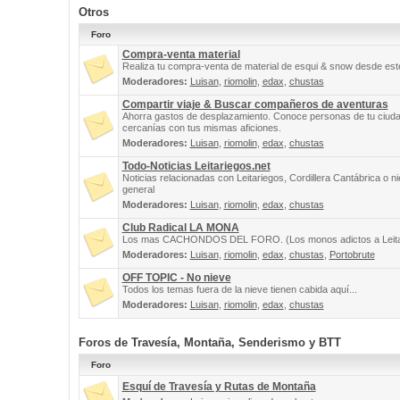
Otros
Foro
Compra-venta material
Realiza tu compra-venta de material de esqui & snow desde este
Moderadores:
Luisan
,
riomolin
,
edax
,
chustas
Compartir viaje & Buscar compañeros de aventuras
Ahorra gastos de desplazamiento. Conoce personas de tu ciuda
cercanías con tus mismas aficiones.
Moderadores:
Luisan
,
riomolin
,
edax
,
chustas
Todo-Noticias Leitariegos.net
Noticias relacionadas con Leitariegos, Cordillera Cantábrica o n
general
Moderadores:
Luisan
,
riomolin
,
edax
,
chustas
Club Radical LA MONA
Los mas CACHONDOS DEL FORO. (Los monos adictos a Leita
Moderadores:
Luisan
,
riomolin
,
edax
,
chustas
,
Portobrute
OFF TOPIC - No nieve
Todos los temas fuera de la nieve tienen cabida aquí...
Moderadores:
Luisan
,
riomolin
,
edax
,
chustas
Foros de Travesía, Montaña, Senderismo y BTT
Foro
Esquí de Travesía y Rutas de Montaña