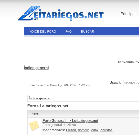
Principal
ÍNDICE DEL FORO
FAQ
BUSCAR
Bienvenido Inv
Índice general
Usuario:
Fecha actual Dom Ago 09, 2026 7:48 am
Índice general
Foros Leitariegos.net
Foro
Foro General --> Leitariegos.net
Foro general de Nieve
Moderadores:
Luisan
,
riomolin
,
edax
,
chustas