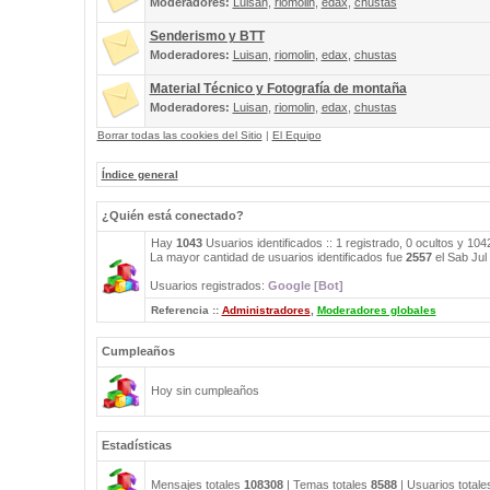
Moderadores:
Luisan
,
riomolin
,
edax
,
chustas
Senderismo y BTT
Moderadores:
Luisan
,
riomolin
,
edax
,
chustas
Material Técnico y Fotografía de montaña
Moderadores:
Luisan
,
riomolin
,
edax
,
chustas
Borrar todas las cookies del Sitio
|
El Equipo
Índice general
¿Quién está conectado?
Hay
1043
Usuarios identificados :: 1 registrado, 0 ocultos y 10
La mayor cantidad de usuarios identificados fue
2557
el Sab Jul
Usuarios registrados:
Google [Bot]
Referencia ::
Administradores
,
Moderadores globales
Cumpleaños
Hoy sin cumpleaños
Estadísticas
Mensajes totales
108308
| Temas totales
8588
| Usuarios total