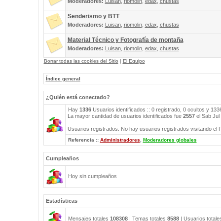
Moderadores:
Luisan
,
riomolin
,
edax
,
chustas
Senderismo y BTT
Moderadores:
Luisan
,
riomolin
,
edax
,
chustas
Material Técnico y Fotografía de montaña
Moderadores:
Luisan
,
riomolin
,
edax
,
chustas
Borrar todas las cookies del Sitio
|
El Equipo
Índice general
¿Quién está conectado?
Hay
1336
Usuarios identificados :: 0 registrado, 0 ocultos y 13
La mayor cantidad de usuarios identificados fue
2557
el Sab Jul
Usuarios registrados: No hay usuarios registrados visitando el 
Referencia ::
Administradores
,
Moderadores globales
Cumpleaños
Hoy sin cumpleaños
Estadísticas
Mensajes totales
108308
| Temas totales
8588
| Usuarios total