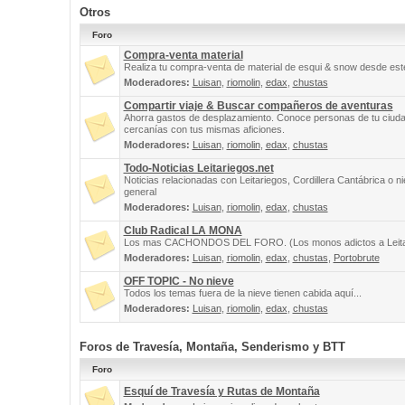
Otros
Foro
Compra-venta material
Realiza tu compra-venta de material de esqui & snow desde este
Moderadores:
Luisan
,
riomolin
,
edax
,
chustas
Compartir viaje & Buscar compañeros de aventuras
Ahorra gastos de desplazamiento. Conoce personas de tu ciuda
cercanías con tus mismas aficiones.
Moderadores:
Luisan
,
riomolin
,
edax
,
chustas
Todo-Noticias Leitariegos.net
Noticias relacionadas con Leitariegos, Cordillera Cantábrica o n
general
Moderadores:
Luisan
,
riomolin
,
edax
,
chustas
Club Radical LA MONA
Los mas CACHONDOS DEL FORO. (Los monos adictos a Leita
Moderadores:
Luisan
,
riomolin
,
edax
,
chustas
,
Portobrute
OFF TOPIC - No nieve
Todos los temas fuera de la nieve tienen cabida aquí...
Moderadores:
Luisan
,
riomolin
,
edax
,
chustas
Foros de Travesía, Montaña, Senderismo y BTT
Foro
Esquí de Travesía y Rutas de Montaña