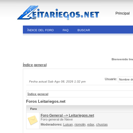
Principal
ÍNDICE DEL FORO
FAQ
BUSCAR
Bienvenido Inv
Índice general
Usuario:
Fecha actual Sab Ago 08, 2026 1:32 pm
Índice general
Foros Leitariegos.net
Foro
Foro General --> Leitariegos.net
Foro general de Nieve
Moderadores:
Luisan
,
riomolin
,
edax
,
chustas