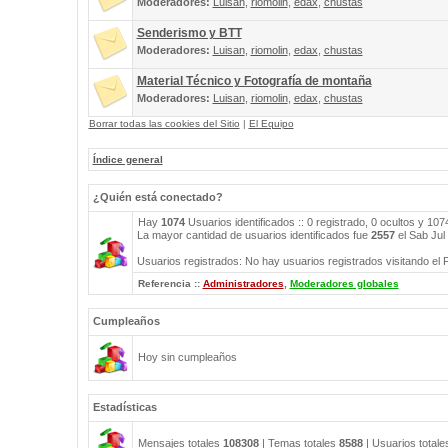
Moderadores:
Luisan
,
riomolin
,
edax
,
chustas
Senderismo y BTT
Moderadores:
Luisan
,
riomolin
,
edax
,
chustas
Material Técnico y Fotografía de montaña
Moderadores:
Luisan
,
riomolin
,
edax
,
chustas
Borrar todas las cookies del Sitio
|
El Equipo
Índice general
¿Quién está conectado?
Hay
1074
Usuarios identificados :: 0 registrado, 0 ocultos y 10
La mayor cantidad de usuarios identificados fue
2557
el Sab Jul
Usuarios registrados: No hay usuarios registrados visitando el 
Referencia ::
Administradores
,
Moderadores globales
Cumpleaños
Hoy sin cumpleaños
Estadísticas
Mensajes totales
108308
| Temas totales
8588
| Usuarios total