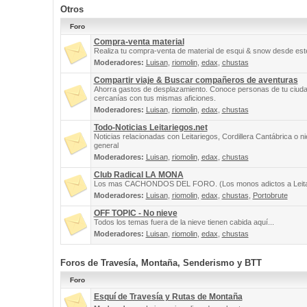
Otros
Foro
Compra-venta material
Realiza tu compra-venta de material de esqui & snow desde este
Moderadores:
Luisan
,
riomolin
,
edax
,
chustas
Compartir viaje & Buscar compañeros de aventuras
Ahorra gastos de desplazamiento. Conoce personas de tu ciuda
cercanías con tus mismas aficiones.
Moderadores:
Luisan
,
riomolin
,
edax
,
chustas
Todo-Noticias Leitariegos.net
Noticias relacionadas con Leitariegos, Cordillera Cantábrica o n
general
Moderadores:
Luisan
,
riomolin
,
edax
,
chustas
Club Radical LA MONA
Los mas CACHONDOS DEL FORO. (Los monos adictos a Leita
Moderadores:
Luisan
,
riomolin
,
edax
,
chustas
,
Portobrute
OFF TOPIC - No nieve
Todos los temas fuera de la nieve tienen cabida aquí...
Moderadores:
Luisan
,
riomolin
,
edax
,
chustas
Foros de Travesía, Montaña, Senderismo y BTT
Foro
Esquí de Travesía y Rutas de Montaña