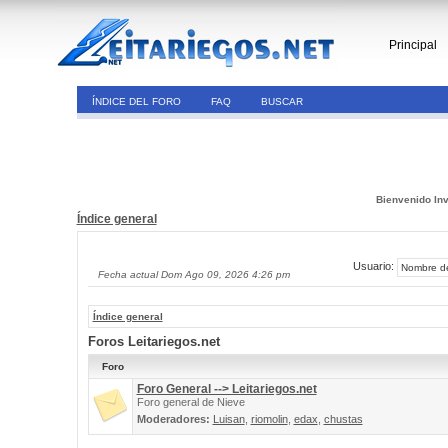
Principal
ÍNDICE DEL FORO
FAQ
BUSCAR
Bienvenido Inv
Índice general
Usuario:
Fecha actual Dom Ago 09, 2026 4:26 pm
Índice general
Foros Leitariegos.net
Foro
Foro General --> Leitariegos.net
Foro general de Nieve
Moderadores:
Luisan
,
riomolin
,
edax
,
chustas