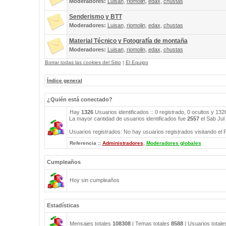
Moderadores:
Luisan
,
riomolin
,
edax
,
chustas
Senderismo y BTT
Moderadores:
Luisan
,
riomolin
,
edax
,
chustas
Material Técnico y Fotografía de montaña
Moderadores:
Luisan
,
riomolin
,
edax
,
chustas
Borrar todas las cookies del Sitio
|
El Equipo
Índice general
¿Quién está conectado?
Hay
1326
Usuarios identificados :: 0 registrado, 0 ocultos y 13
La mayor cantidad de usuarios identificados fue
2557
el Sab Jul
Usuarios registrados: No hay usuarios registrados visitando el 
Referencia ::
Administradores
,
Moderadores globales
Cumpleaños
Hoy sin cumpleaños
Estadísticas
Mensajes totales
108308
| Temas totales
8588
| Usuarios total