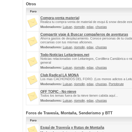
Otros
Foro
Compra-venta material
Realiza tu compra-venta de material de esqui & snow desde este
Moderadores:
Luisan
,
riomolin
,
edax
,
chustas
Compartir viaje & Buscar compañeros de aventuras
Ahorra gastos de desplazamiento. Conoce personas de tu ciuda
cercanías con tus mismas aficiones.
Moderadores:
Luisan
,
riomolin
,
edax
,
chustas
Todo-Noticias Leitariegos.net
Noticias relacionadas con Leitariegos, Cordillera Cantábrica o n
general
Moderadores:
Luisan
,
riomolin
,
edax
,
chustas
Club Radical LA MONA
Los mas CACHONDOS DEL FORO. (Los monos adictos a Leita
Moderadores:
Luisan
,
riomolin
,
edax
,
chustas
,
Portobrute
OFF TOPIC - No nieve
Todos los temas fuera de la nieve tienen cabida aquí...
Moderadores:
Luisan
,
riomolin
,
edax
,
chustas
Foros de Travesía, Montaña, Senderismo y BTT
Foro
Esquí de Travesía y Rutas de Montaña