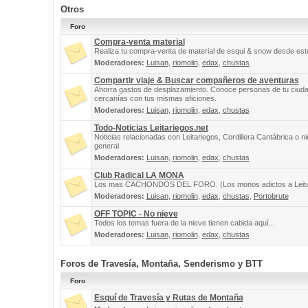
Otros
Foro
Compra-venta material
Realiza tu compra-venta de material de esqui & snow desde este
Moderadores:
Luisan
,
riomolin
,
edax
,
chustas
Compartir viaje & Buscar compañeros de aventuras
Ahorra gastos de desplazamiento. Conoce personas de tu ciuda
cercanías con tus mismas aficiones.
Moderadores:
Luisan
,
riomolin
,
edax
,
chustas
Todo-Noticias Leitariegos.net
Noticias relacionadas con Leitariegos, Cordillera Cantábrica o n
general
Moderadores:
Luisan
,
riomolin
,
edax
,
chustas
Club Radical LA MONA
Los mas CACHONDOS DEL FORO. (Los monos adictos a Leita
Moderadores:
Luisan
,
riomolin
,
edax
,
chustas
,
Portobrute
OFF TOPIC - No nieve
Todos los temas fuera de la nieve tienen cabida aquí...
Moderadores:
Luisan
,
riomolin
,
edax
,
chustas
Foros de Travesía, Montaña, Senderismo y BTT
Foro
Esquí de Travesía y Rutas de Montaña