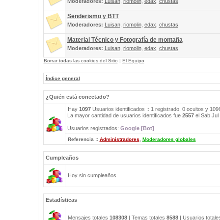
Moderadores:
Luisan
,
riomolin
,
edax
,
chustas
Senderismo y BTT
Moderadores:
Luisan
,
riomolin
,
edax
,
chustas
Material Técnico y Fotografía de montaña
Moderadores:
Luisan
,
riomolin
,
edax
,
chustas
Borrar todas las cookies del Sitio
|
El Equipo
Índice general
¿Quién está conectado?
Hay
1097
Usuarios identificados :: 1 registrado, 0 ocultos y 10
La mayor cantidad de usuarios identificados fue
2557
el Sab Jul
Usuarios registrados:
Google [Bot]
Referencia ::
Administradores
,
Moderadores globales
Cumpleaños
Hoy sin cumpleaños
Estadísticas
Mensajes totales
108308
| Temas totales
8588
| Usuarios total