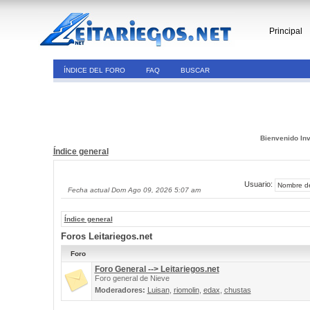
Principal
ÍNDICE DEL FORO
FAQ
BUSCAR
Bienvenido Inv
Índice general
Usuario:
Fecha actual Dom Ago 09, 2026 5:07 am
Índice general
Foros Leitariegos.net
Foro
Foro General --> Leitariegos.net
Foro general de Nieve
Moderadores:
Luisan
,
riomolin
,
edax
,
chustas