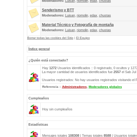
Moderadores:
Luisan
,
riomolin
,
edax
,
chustas
Senderismo y BTT
Moderadores:
Luisan
,
riomolin
,
edax
,
chustas
Material Técnico y Fotografía de montaña
Moderadores:
Luisan
,
riomolin
,
edax
,
chustas
Borrar todas las cookies del Sitio
|
El Equipo
Índice general
¿Quién está conectado?
Hay
1272
Usuarios identificados :: 0 registrado, 0 ocultos y 12
La mayor cantidad de usuarios identificados fue
2557
el Sab Jul
Usuarios registrados: No hay usuarios registrados visitando el 
Referencia ::
Administradores
,
Moderadores globales
Cumpleaños
Hoy sin cumpleaños
Estadísticas
Mensajes totales
108308
| Temas totales
8588
| Usuarios total