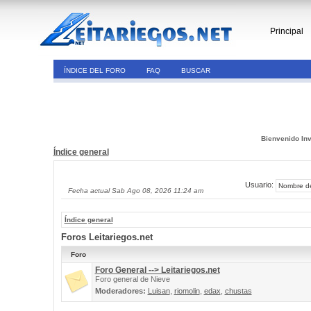
Principal
ÍNDICE DEL FORO
FAQ
BUSCAR
Bienvenido Inv
Índice general
Usuario:
Fecha actual Sab Ago 08, 2026 11:24 am
Índice general
Foros Leitariegos.net
Foro
Foro General --> Leitariegos.net
Foro general de Nieve
Moderadores:
Luisan
,
riomolin
,
edax
,
chustas