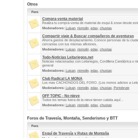
Otros
Foro
Compra-venta material
Realiza tu compra-venta de material de esqui & snow desde este
Moderadores:
Luisan
,
riomolin
,
edax
,
chustas
Compartir viaje & Buscar compañeros de aventuras
Ahorra gastos de desplazamiento. Conoce personas de tu ciuda
cercanías con tus mismas aficiones.
Moderadores:
Luisan
,
riomolin
,
edax
,
chustas
Todo-Noticias Leitariegos.net
Noticias relacionadas con Leitariegos, Cordillera Cantábrica o n
general
Moderadores:
Luisan
,
riomolin
,
edax
,
chustas
Club Radical LA MONA
Los mas CACHONDOS DEL FORO. (Los monos adictos a Leita
Moderadores:
Luisan
,
riomolin
,
edax
,
chustas
,
Portobrute
OFF TOPIC - No nieve
Todos los temas fuera de la nieve tienen cabida aquí...
Moderadores:
Luisan
,
riomolin
,
edax
,
chustas
Foros de Travesía, Montaña, Senderismo y BTT
Foro
Esquí de Travesía y Rutas de Montaña