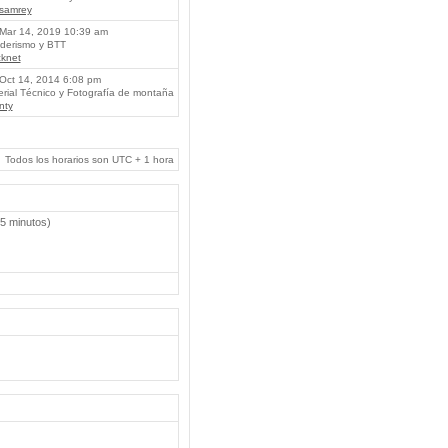
lsamrey
Mar 14, 2019 10:39 am
erismo y BTT
knet
Oct 14, 2014 6:08 pm
rial Técnico y Fotografía de montaña
nty
Todos los horarios son UTC + 1 hora
 5 minutos)