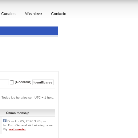
Canales
Más nieve
Contacto
(Recordar)
Todos los horarios son UTC + 1 hora
Último mensaje
Dom Abr 05, 2026 3:43 pm
In:
Foro General --> Leitariegos.net
By:
webmaster