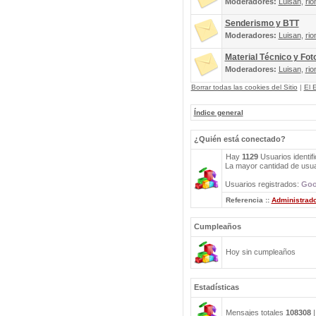
Moderadores:
Luisan
,
rio
Senderismo y BTT
Moderadores:
Luisan
,
rio
Material Técnico y Fot
Moderadores:
Luisan
,
rio
Borrar todas las cookies del Sitio
|
El 
Índice general
¿Quién está conectado?
Hay
1129
Usuarios identifi
La mayor cantidad de usuar
Usuarios registrados:
Goo
Referencia ::
Administrad
Cumpleaños
Hoy sin cumpleaños
Estadísticas
Mensajes totales
108308
|