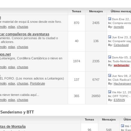
Temas
Mensajes
Último mensa
l
Dom Ene 22, 
e material de esqui & snow desde este foro.
870
2405
In:
Compra-venta 
molin
,
edax
,
chustas
By:
riomolin
scar compañeros de aventuras
Jue Ene 23, 
amiento. Conoce personas de tu ciudad o
40
136
In:
Compartir via
aficiones.
By:
Celsodavid
molin
,
edax
,
chustas
gos.net
Dom Abr 05, 
Leitariegos, Cordillera Cantábrica o nieve en
1974
2335
In:
Todo-Noticias 
By:
webmaster
molin
,
edax
,
chustas
A
Jue Nov 08, 
FORO. (Los monos adictos a Leitariegos)
137
6747
In:
Club Radical
molin
,
edax
,
chustas
,
Portobrute
By:
Hachesinsen
Vie Abr 12, 2
 nieve tienen cabida aquí...
365
26850
In:
OFF TOPIC - 
molin
,
edax
,
chustas
By:
ESRAIN
, Senderismo y BTT
Temas
Mensajes
Últi
utas de Montaña
Mié 
96
548
In:
Esqu