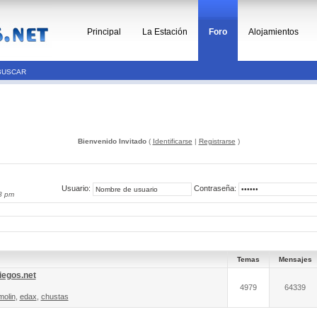
Principal
La Estación
Foro
Alojamientos
BUSCAR
Bienvenido Invitado
(
Identificarse
|
Registrarse
)
Usuario:
Contraseña:
8 pm
Temas
Mensajes
iegos.net
4979
64339
molin
,
edax
,
chustas