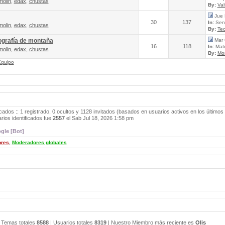
molin
,
edax
,
chustas
By:
Va
Jue 
30
137
In:
Send
molin
,
edax
,
chustas
By:
Tec
ografía de montaña
Mar 
16
118
In:
Mate
molin
,
edax
,
chustas
By:
Mo
Equipo
cados :: 1 registrado, 0 ocultos y 1128 invitados (basados en usuarios activos en los últimos
ios identificados fue
2557
el Sab Jul 18, 2026 1:58 pm
gle [Bot]
ores
,
Moderadores globales
 Temas totales
8588
| Usuarios totales
8319
| Nuestro Miembro más reciente es
Olis