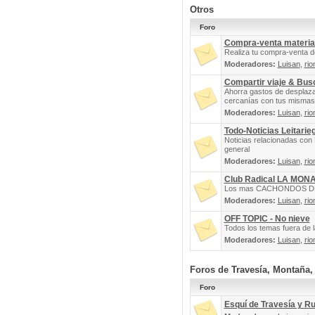
Otros
Foro
Compra-venta materia
Realiza tu compra-venta d
Moderadores:
Luisan
,
rio
Compartir viaje & Bu
Ahorra gastos de desplaz
cercanías con tus mismas 
Moderadores:
Luisan
,
rio
Todo-Noticias Leitarie
Noticias relacionadas con 
general
Moderadores:
Luisan
,
rio
Club Radical LA MON
Los mas CACHONDOS DEL 
Moderadores:
Luisan
,
rio
OFF TOPIC - No nieve
Todos los temas fuera de la
Moderadores:
Luisan
,
rio
Foros de Travesía, Montaña
Foro
Esquí de Travesía y R