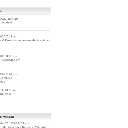
je
2023 1:34 am
material
2020 7:48 am
je & Buscar compañeros de aventuras
2026 8:11 pm
Leitariegos.net
2018 3:14 pm
 LA MONA
tido
019 10:48 am
No nieve
mo mensaje
Mar 23, 2016 8:03 am
í de Travesía y Rutas de Montaña