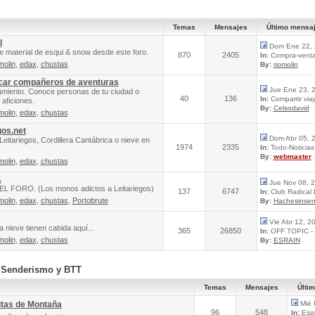
Temas
Mensajes
Último mensa
l
Dom Ene 22, 
e material de esqui & snow desde este foro.
870
2405
In:
Compra-venta 
molin
,
edax
,
chustas
By:
riomolin
scar compañeros de aventuras
Jue Ene 23, 
amiento. Conoce personas de tu ciudad o
40
136
In:
Compartir via
aficiones.
By:
Celsodavid
molin
,
edax
,
chustas
gos.net
Dom Abr 05, 
Leitariegos, Cordillera Cantábrica o nieve en
1974
2335
In:
Todo-Noticias 
By:
webmaster
molin
,
edax
,
chustas
A
Jue Nov 08, 
FORO. (Los monos adictos a Leitariegos)
137
6747
In:
Club Radical
molin
,
edax
,
chustas
,
Portobrute
By:
Hachesinsen
Vie Abr 12, 2
 nieve tienen cabida aquí...
365
26850
In:
OFF TOPIC - 
molin
,
edax
,
chustas
By:
ESRAIN
, Senderismo y BTT
Temas
Mensajes
Últi
utas de Montaña
Mié 
96
548
In:
Esqu