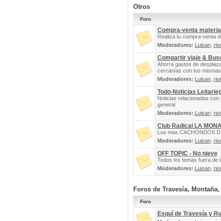
Otros
Foro
Compra-venta materia
Realiza tu compra-venta d
Moderadores:
Luisan
,
rio
Compartir viaje & Bu
Ahorra gastos de desplaz
cercanías con tus mismas 
Moderadores:
Luisan
,
rio
Todo-Noticias Leitarie
Noticias relacionadas con 
general
Moderadores:
Luisan
,
rio
Club Radical LA MON
Los mas CACHONDOS DEL 
Moderadores:
Luisan
,
rio
OFF TOPIC - No nieve
Todos los temas fuera de la
Moderadores:
Luisan
,
rio
Foros de Travesía, Montaña
Foro
Esquí de Travesía y R