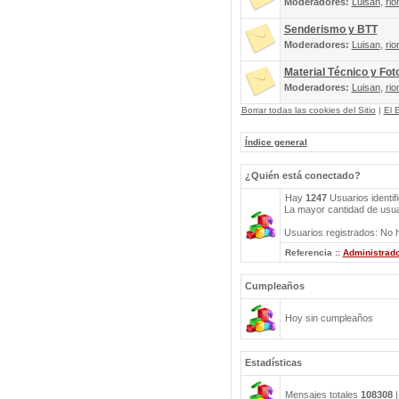
Moderadores:
Luisan
,
rio
Senderismo y BTT
Moderadores:
Luisan
,
rio
Material Técnico y Fot
Moderadores:
Luisan
,
rio
Borrar todas las cookies del Sitio
|
El 
Índice general
¿Quién está conectado?
Hay
1247
Usuarios identif
La mayor cantidad de usuar
Usuarios registrados: No h
Referencia ::
Administrad
Cumpleaños
Hoy sin cumpleaños
Estadísticas
Mensajes totales
108308
|