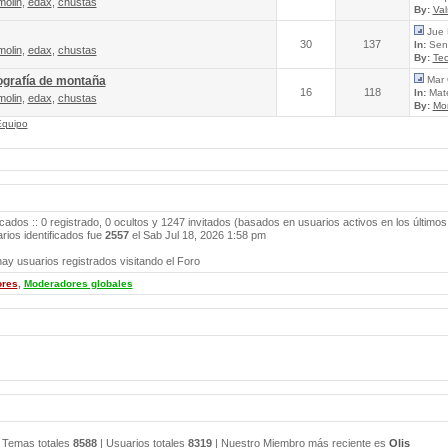
molin
,
edax
,
chustas
By:
Va
Jue 
30
137
In:
Send
molin
,
edax
,
chustas
By:
Tec
ografía de montaña
Mar 
16
118
In:
Mate
molin
,
edax
,
chustas
By:
Mo
Equipo
icados :: 0 registrado, 0 ocultos y 1247 invitados (basados en usuarios activos en los últimos
ios identificados fue
2557
el Sab Jul 18, 2026 1:58 pm
ay usuarios registrados visitando el Foro
ores
,
Moderadores globales
 Temas totales
8588
| Usuarios totales
8319
| Nuestro Miembro más reciente es
Olis