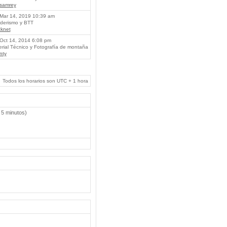
lsamrey
Mar 14, 2019 10:39 am
erismo y BTT
knet
Oct 14, 2014 6:08 pm
rial Técnico y Fotografía de montaña
nty
Todos los horarios son UTC + 1 hora
 5 minutos)