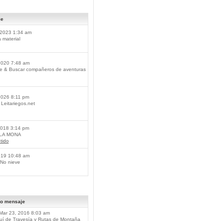
je
2023 1:34 am
material
2020 7:48 am
je & Buscar compañeros de aventuras
2026 8:11 pm
Leitariegos.net
2018 3:14 pm
 LA MONA
tido
019 10:48 am
No nieve
mo mensaje
Mar 23, 2016 8:03 am
í de Travesía y Rutas de Montaña