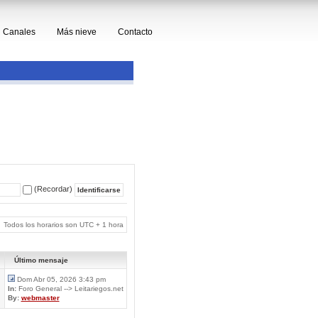
Canales
Más nieve
Contacto
(Recordar)
Todos los horarios son UTC + 1 hora
Último mensaje
Dom Abr 05, 2026 3:43 pm
In:
Foro General --> Leitariegos.net
By:
webmaster