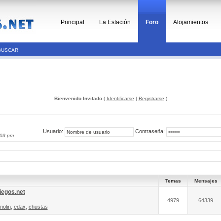
Principal
La Estación
Foro
Alojamientos
BUSCAR
Bienvenido Invitado
(
Identificarse
|
Registrarse
)
Usuario:
Contraseña:
:03 pm
Temas
Mensajes
iegos.net
4979
64339
molin
,
edax
,
chustas