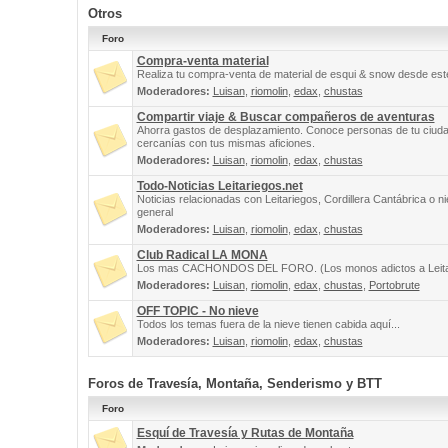
Otros
Foro
Compra-venta material
Realiza tu compra-venta de material de esqui & snow desde este
Moderadores:
Luisan
,
riomolin
,
edax
,
chustas
Compartir viaje & Buscar compañeros de aventuras
Ahorra gastos de desplazamiento. Conoce personas de tu ciuda
cercanías con tus mismas aficiones.
Moderadores:
Luisan
,
riomolin
,
edax
,
chustas
Todo-Noticias Leitariegos.net
Noticias relacionadas con Leitariegos, Cordillera Cantábrica o n
general
Moderadores:
Luisan
,
riomolin
,
edax
,
chustas
Club Radical LA MONA
Los mas CACHONDOS DEL FORO. (Los monos adictos a Leita
Moderadores:
Luisan
,
riomolin
,
edax
,
chustas
,
Portobrute
OFF TOPIC - No nieve
Todos los temas fuera de la nieve tienen cabida aquí...
Moderadores:
Luisan
,
riomolin
,
edax
,
chustas
Foros de Travesía, Montaña, Senderismo y BTT
Foro
Esquí de Travesía y Rutas de Montaña