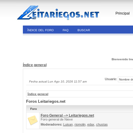
Principal
ÍNDICE DEL FORO
FAQ
BUSCAR
Bienvenido Inv
Índice general
Usuario:
Fecha actual Lun Ago 10, 2026 11:57 am
Índice general
Foros Leitariegos.net
Foro
Foro General --> Leitariegos.net
Foro general de Nieve
Moderadores:
Luisan
,
riomolin
,
edax
,
chustas