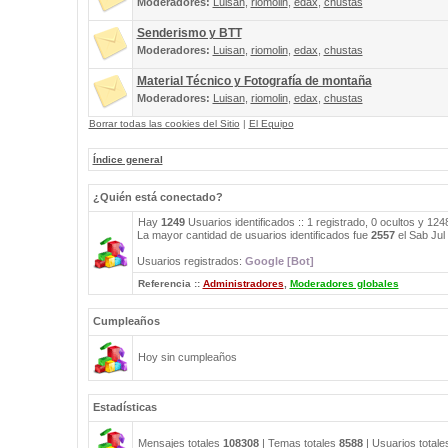
Moderadores:
Luisan
,
riomolin
,
edax
,
chustas
Senderismo y BTT
Moderadores:
Luisan
,
riomolin
,
edax
,
chustas
Material Técnico y Fotografía de montaña
Moderadores:
Luisan
,
riomolin
,
edax
,
chustas
Borrar todas las cookies del Sitio
|
El Equipo
Índice general
¿Quién está conectado?
Hay
1249
Usuarios identificados :: 1 registrado, 0 ocultos y 12
La mayor cantidad de usuarios identificados fue
2557
el Sab Jul
Usuarios registrados:
Google [Bot]
Referencia ::
Administradores
,
Moderadores globales
Cumpleaños
Hoy sin cumpleaños
Estadísticas
Mensajes totales
108308
| Temas totales
8588
| Usuarios total