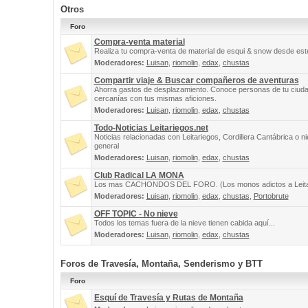
Otros
Foro
Compra-venta material
Realiza tu compra-venta de material de esqui & snow desde este
Moderadores:
Luisan
,
riomolin
,
edax
,
chustas
Compartir viaje & Buscar compañeros de aventuras
Ahorra gastos de desplazamiento. Conoce personas de tu ciuda
cercanías con tus mismas aficiones.
Moderadores:
Luisan
,
riomolin
,
edax
,
chustas
Todo-Noticias Leitariegos.net
Noticias relacionadas con Leitariegos, Cordillera Cantábrica o n
general
Moderadores:
Luisan
,
riomolin
,
edax
,
chustas
Club Radical LA MONA
Los mas CACHONDOS DEL FORO. (Los monos adictos a Leita
Moderadores:
Luisan
,
riomolin
,
edax
,
chustas
,
Portobrute
OFF TOPIC - No nieve
Todos los temas fuera de la nieve tienen cabida aquí...
Moderadores:
Luisan
,
riomolin
,
edax
,
chustas
Foros de Travesía, Montaña, Senderismo y BTT
Foro
Esquí de Travesía y Rutas de Montaña