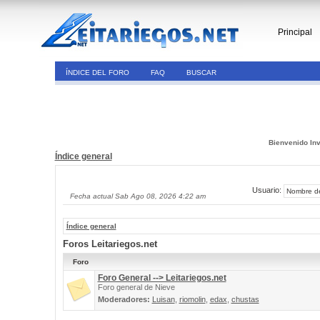
Principal
ÍNDICE DEL FORO
FAQ
BUSCAR
Bienvenido Inv
Índice general
Usuario:
Fecha actual Sab Ago 08, 2026 4:22 am
Índice general
Foros Leitariegos.net
Foro
Foro General --> Leitariegos.net
Foro general de Nieve
Moderadores:
Luisan
,
riomolin
,
edax
,
chustas