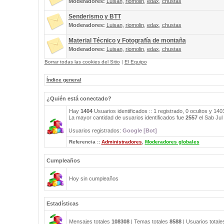
Moderadores:
Luisan
,
riomolin
,
edax
,
chustas
Senderismo y BTT
Moderadores:
Luisan
,
riomolin
,
edax
,
chustas
Material Técnico y Fotografía de montaña
Moderadores:
Luisan
,
riomolin
,
edax
,
chustas
Borrar todas las cookies del Sitio
|
El Equipo
Índice general
¿Quién está conectado?
Hay
1404
Usuarios identificados :: 1 registrado, 0 ocultos y 14
La mayor cantidad de usuarios identificados fue
2557
el Sab Jul
Usuarios registrados:
Google [Bot]
Referencia ::
Administradores
,
Moderadores globales
Cumpleaños
Hoy sin cumpleaños
Estadísticas
Mensajes totales
108308
| Temas totales
8588
| Usuarios total