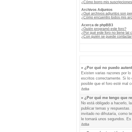
¿Cómo borro mis suscripcione
Archivos Adjuntos
¿Qué archivos adjuntos son per
¿Cómo encuentro todos mis arc
Acerca de phpBB3
¿Quién programó este foro?
¿Por qué este foro no tiene tal 
¿Con quién se puede contactar 
» ¿Por qué no puedo auten
Existen varias razones por l
escritos correctamente. Si l
posible que el foro esté mal c
Arriba
» ¿Por qué me tengo que re
No está obligado a hacerlo, l
publicar temas y respuestas. 
invitado no difrutaría, como 
le tomará unos segundos. Es
Arriba