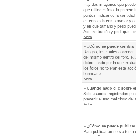
Hay dos imagenes que pueden 
que utilice el foro, la primer
puntos, indicando la cantida
es conocida como avatar y gen
y en que tamaño y peso puede
Administración y pedí que sea
Arriba
» ¿Cómo se puede cambiar
Rangos, los cuales aparecen d
del mismo dentro del foro, e.
determinado por la administr
los foros no toleran esta acc
bannearte.
Arriba
» Cuando hago clic sobre el
Solo usuarios registrados pued
prevenir el uso malicioso del
Arriba
» ¿Cómo se puede publicar 
Para publicar un nuevo tema e