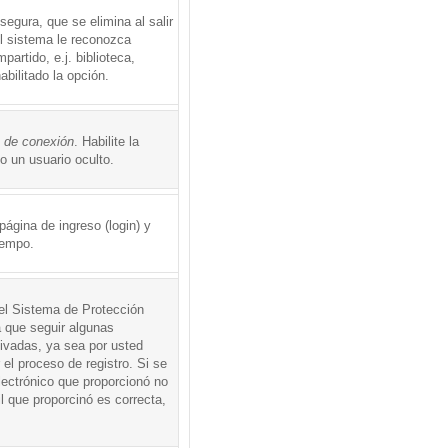
egura, que se elimina al salir
el sistema le reconozca
rtido, e.j. biblioteca,
abilitado la opción.
o de conexión
. Habilite la
 un usuario oculto.
ágina de ingreso (login) y
iempo.
 el Sistema de Protección
 que seguir algunas
tivadas, ya sea por usted
 el proceso de registro. Si se
electrónico que proporcionó no
l que proporcinó es correcta,