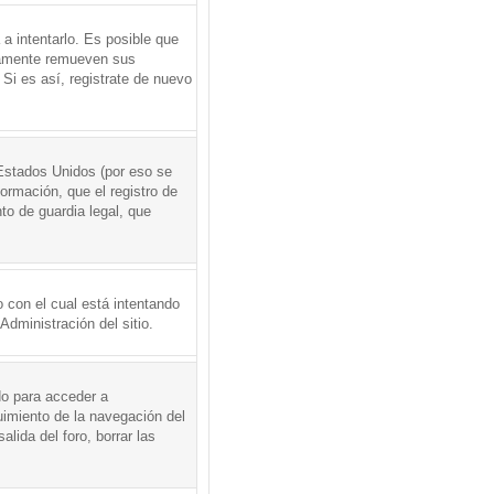
a intentarlo. Es posible que
icamente remueven sus
Si es así, registrate de nuevo
Estados Unidos (por eso se
formación, que el registro de
to de guardia legal, que
 con el cual está intentando
dministración del sitio.
do para acceder a
uimiento de la navegación del
alida del foro, borrar las