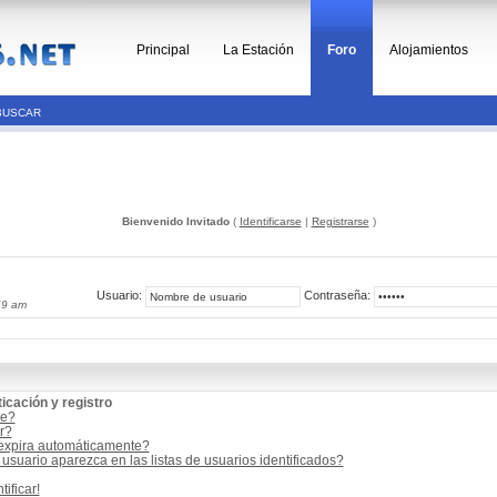
Principal
La Estación
Foro
Alojamientos
BUSCAR
Bienvenido Invitado
(
Identificarse
|
Registrarse
)
Usuario:
Contraseña:
59 am
icación y registro
me?
r?
 expira automáticamente?
suario aparezca en las listas de usuarios identificados?
ificar!