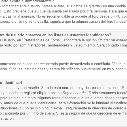
uario expira automáticamente?
automáticamente
cuando ingresa al foro, sus datos se guardan en una cookie s
po. Esto previene que su cuenta pueda ser usada por otra persona. Para que 
a casilla al ingresar. No es recomendable si accede al foro desde un PC compa
ades, etc. Si no ve la casilla, significa que la administración del foro ha desh
 de usuario aparezca en las listas de usuarios identificados?
e Usuario, en "Preferencias de Foros", encontrará la opción
Ocultar mi estad
á visto por administradores, moderadores y usted mismo. Será contado como
ontraseña no puede ser recuperada puede desactivarla o cambiarla. Visite la p
seña
. Siga las instrucciones y estará identificado nuevamente en muy poco t
 identificar!
de usuario y contraseña. Si todo está correcto, hay dos posibles razones. Si
o y cuando se registró eligió la opción
Soy menor de 13 años
entonces tendrá
 para activar la cuenta. Algunos foros disponen que las cuentas deben ser ac
 antes de que pueda identificarte; esta información se le brindará al finalizar
nstrucciones. Si no recibió ningún e-mail, seguramente la dirección de correo 
o capturada por un filtro de spam. Si está seguro de que la dirección de e-mai
stración.