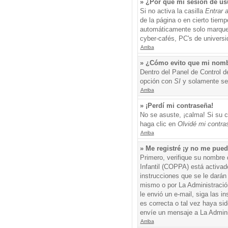
» ¿Por qué mi sesión de us
Si no activa la casilla
Entrar 
de la página o en cierto tiem
automáticamente solo marque l
cyber-cafés, PC's de universid
Arriba
» ¿Cómo evito que mi nombre
Dentro del Panel de Control d
opción con
SI
y solamente ser
Arriba
» ¡Perdí mi contraseña!
No se asuste, ¡calma! Si su c
haga clic en
Olvidé mi contra
Arriba
» Me registré ¡y no me puedo
Primero, verifique su nombre 
Infantil (COPPA) está activad
instrucciones que se le darán
mismo o por La Administración,
le envió un e-mail, siga las i
es correcta o tal vez haya sid
envíe un mensaje a La Admini
Arriba