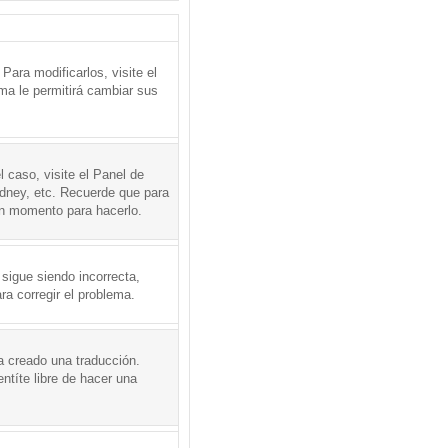
ara modificarlos, visite el
ema le permitirá cambiar sus
l caso, visite el Panel de
ydney, etc. Recuerde que para
en momento para hacerlo.
 sigue siendo incorrecta,
a corregir el problema.
a creado una traducción.
ntíte libre de hacer una