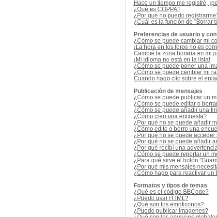
Hace un tiempo me registré, ¡p
¿Qué es COPPA?
¿Por qué no puedo registrarme
¿Cuál es la función de "Borrar t
Preferencias de usuario y con
¿Cómo se puede cambiar mi co
¡La hora en los foros no es corr
Cambié la zona horaria en mi per
¡Mi idioma no está en la lista!
¿Cómo se puede poner una ima
¿Cómo se puede cambiar mi r
Cuando hago clic sobre el enlac
Publicación de mensajes
¿Cómo se puede publicar un me
¿Cómo se puede editar o borra
¿Cómo se puede añadir una fi
¿Cómo creo una encuesta?
¿Por qué no se puede añadir m
¿Cómo edito o borro una encue
¿Por qué no se puede acceder 
¿Por qué no se puede añadir a
¿Por qué recibí una advertenci
¿Cómo se puede reportar un m
¿Para qué sirve el botón "Guard
¿Por qué mis mensajes necesit
¿Cómo hago para reactivar un
Formatos y tipos de temas
¿Qué es el código BBCode?
¿Puedo usar HTML?
¿Qué son los emoticonos?
¿Puedo publicar imagenes?