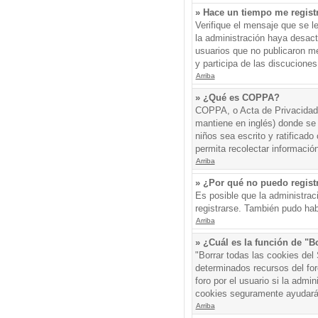
» Hace un tiempo me regist
Verifique el mensaje que se l
la administración haya desac
usuarios que no publicaron me
y participa de las discuciones
Arriba
» ¿Qué es COPPA?
COPPA, o Acta de Privacidad 
mantiene en inglés) donde se s
niños sea escrito y ratificad
permita recolectar informació
Arriba
» ¿Por qué no puedo regis
Es posible que la administrac
registrarse. También pudo hab
Arriba
» ¿Cuál es la función de "Bo
"Borrar todas las cookies del
determinados recursos del for
foro por el usuario si la admin
cookies seguramente ayudará
Arriba