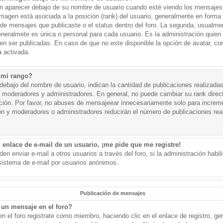
aparecer debajo de su nombre de usuario cuando esté viendo los mensajes. 
a imagen está asociada a la posición (rank) del usuario, generalmente en forma 
d de mensajes que publicaste o el status dentro del foro. La segunda, usual
eralmete es única o personal para cada usuario. Es la administración quien
n ser publicadas. En caso de que no este disponible la opción de avatar, c
 activada.
 mi rango?
ebajo del nombre de usuario, indican la cantidad de publicaciones realizadas 
j. moderadores y administradores. En general, no puede cambiar su rank dire
ación. Por favor, no abuses de mensajeear innecesariamente solo para increm
ión y moderadores o administradores reducirán el número de publicaciones rea
 enlace de e-mail de un usuario, ¡me pide que me registre!
en enviar e-mail a otros usuarios a través del foro, si la administración habil
 sistema de e-mail por usuarios anónimos.
Publicación de mensajes
un mensaje en el foro?
n el foro registrate como miembro, haciendo clic en el enlace de registro, ge