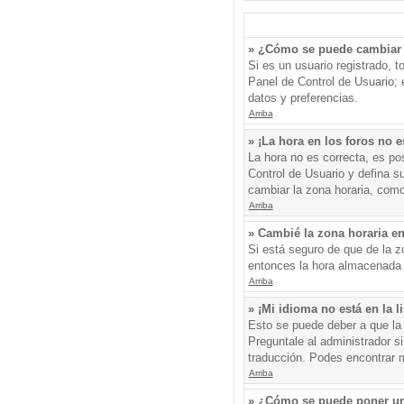
» ¿Cómo se puede cambiar 
Si es un usuario registrado, 
Panel de Control de Usuario; e
datos y preferencias.
Arriba
» ¡La hora en los foros no e
La hora no es correcta, es pos
Control de Usuario y defina s
cambiar la zona horaria, como
Arriba
» Cambié la zona horaria en 
Si está seguro de que de la zo
entonces la hora almacenada e
Arriba
» ¡Mi idioma no está en la li
Esto se puede deber a que la 
Preguntale al administrador si
traducción. Podes encontrar má
Arriba
» ¿Cómo se puede poner un