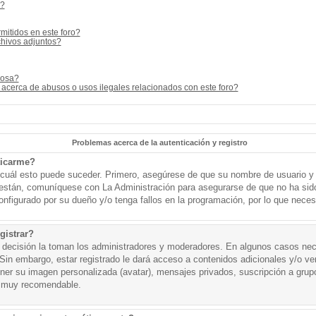
s?
mitidos en este foro?
hivos adjuntos?
cosa?
acerca de abusos o usos ilegales relacionados con este foro?
Problemas acerca de la autenticación y registro
ticarme?
o cuál esto puede suceder. Primero, asegúrese de que su nombre de usuario y
o están, comuníquese con La Administración para asegurarse de que no ha sid
onfigurado por su dueño y/o tenga fallos en la programación, por lo que necesi
gistrar?
a decisión la toman los administradores y moderadores. En algunos casos nece
Sin embargo, estar registrado le dará acceso a contenidos adicionales y/o v
tener su imagen personalizada (avatar), mensajes privados, suscripción a grup
 muy recomendable.