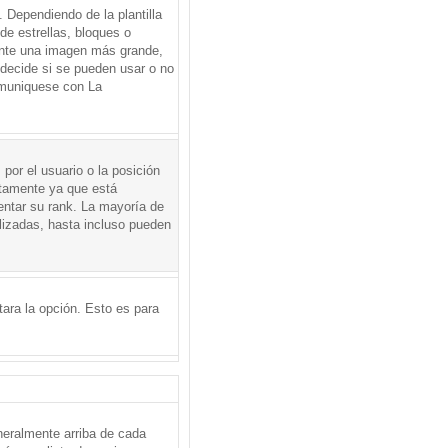
Dependiendo de la plantilla
de estrellas, bloques o
mente una imagen más grande,
 decide si se pueden usar o no
omuniquese con La
por el usuario o la posición
ctamente ya que está
entar su rank. La mayoría de
lizadas, hasta incluso pueden
itara la opción. Esto es para
neralmente arriba de cada