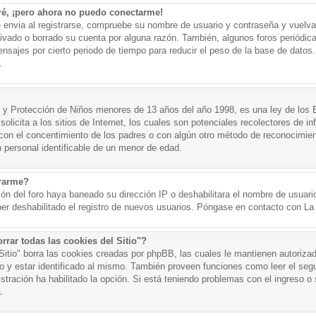
ré, ¡pero ahora no puedo conectarme!
e envia al registrarse, compruebe su nombre de usuario y contraseña y vuelva 
tivado o borrado su cuenta por alguna razón. También, algunos foros periód
nsajes por cierto periodo de tiempo para reducir el peso de la base de datos. 
.
y Protección de Niños menores de 13 años del año 1998, es una ley de los 
olicita a los sitios de Internet, los cuales son potenciales recolectores de in
o con el concentimiento de los padres o con algún otro método de reconocimien
n personal identificable de un menor de edad.
trarme?
ión del foro haya baneado su dirección IP o deshabilitara el nombre de usuario
er deshabilitado el registro de nuevos usuarios. Póngase en contacto con La A
rrar todas las cookies del Sitio"?
 Sitio" borra las cookies creadas por phpBB, las cuales le mantienen autoriza
o y estar identificado al mismo. También proveen funciones como leer el seg
istración ha habilitado la opción. Si está teniendo problemas con el ingreso o s
.