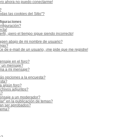
ero ahora no puedo conectarme!
?
odas las cookies del Sitio"?
figuraciones
nfiguración?
ecta!
fil, ¡pero el tiempo sigue siendo incorrecto!
gen abajo de mi nombre de usuario?
ango?
e de e-mail de un usuario, ¡me pide que me registre!
nsaje en el foro?
r un mensaje?
rma a mi mensaje?
ás opciones a la encuesta?
sta?
a algún foro?
rchivos adjuntos?
a?
ensaje a un moderador?
ar" en la publicación de temas?
an ser aprobados?
 tema?