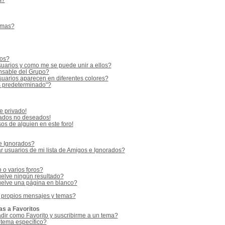
s?
emas?
ios?
uarios y como me se puede unir a ellos?
sable del Grupo?
uarios aparecen en diferentes colores?
s predeterminado"?
e privado!
vados no deseados!
os de alguien en este foro!
 e Ignorados?
 usuarios de mi lista de Amigos e Ignorados?
o varios foros?
elve ningún resultado?
elve una página en blanco?
 propios mensajes y temas?
as a Favoritos
adir como Favorito y suscribirme a un tema?
 tema específico?