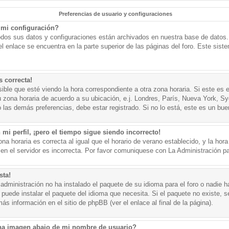
Preferencias de usuario y configuraciones
mi configuración?
todos sus datos y configuraciones están archivados en nuestra base de datos. P
l enlace se encuentra en la parte superior de las páginas del foro. Este sist
s correcta!
ible que esté viendo la hora correspondiente a otra zona horaria. Si este es e
u zona horaria de acuerdo a su ubicación, e.j. Londres, París, Nueva York, S
 las demás preferencias, debe estar registrado. Si no lo está, este es un bu
mi perfil, ¡pero el tiempo sigue siendo incorrecto!
na horaria es correcta al igual que el horario de verano establecido, y la hora
n el servidor es incorrecta. Por favor comuniquese con La Administración par
sta!
administración no ha instalado el paquete de su idioma para el foro o nadie h
 puede instalar el paquete del idioma que necesita. Si el paquete no existe, se
s información en el sitio de phpBB (ver el enlace al final de la página).
a imagen abajo de mi nombre de usuario?