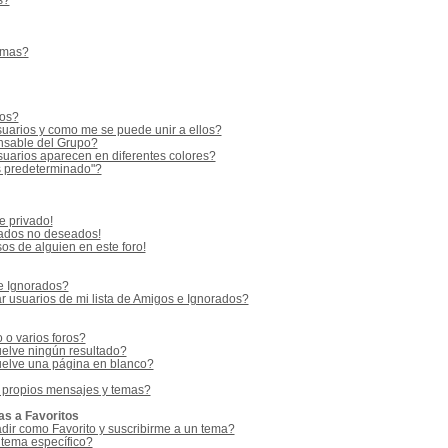
s?
emas?
ios?
uarios y como me se puede unir a ellos?
sable del Grupo?
uarios aparecen en diferentes colores?
s predeterminado"?
e privado!
vados no deseados!
os de alguien en este foro!
 e Ignorados?
 usuarios de mi lista de Amigos e Ignorados?
o varios foros?
elve ningún resultado?
elve una página en blanco?
 propios mensajes y temas?
as a Favoritos
adir como Favorito y suscribirme a un tema?
 tema específico?