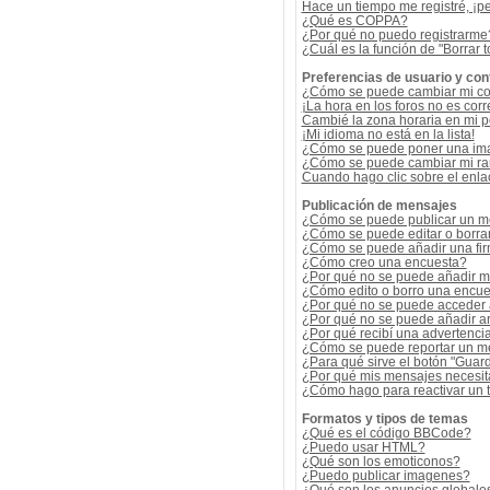
Hace un tiempo me registré, ¡p
¿Qué es COPPA?
¿Por qué no puedo registrarme
¿Cuál es la función de "Borrar t
Preferencias de usuario y con
¿Cómo se puede cambiar mi co
¡La hora en los foros no es corr
Cambié la zona horaria en mi per
¡Mi idioma no está en la lista!
¿Cómo se puede poner una ima
¿Cómo se puede cambiar mi r
Cuando hago clic sobre el enlac
Publicación de mensajes
¿Cómo se puede publicar un me
¿Cómo se puede editar o borra
¿Cómo se puede añadir una fi
¿Cómo creo una encuesta?
¿Por qué no se puede añadir m
¿Cómo edito o borro una encue
¿Por qué no se puede acceder 
¿Por qué no se puede añadir a
¿Por qué recibí una advertenci
¿Cómo se puede reportar un m
¿Para qué sirve el botón "Guard
¿Por qué mis mensajes necesit
¿Cómo hago para reactivar un
Formatos y tipos de temas
¿Qué es el código BBCode?
¿Puedo usar HTML?
¿Qué son los emoticonos?
¿Puedo publicar imagenes?