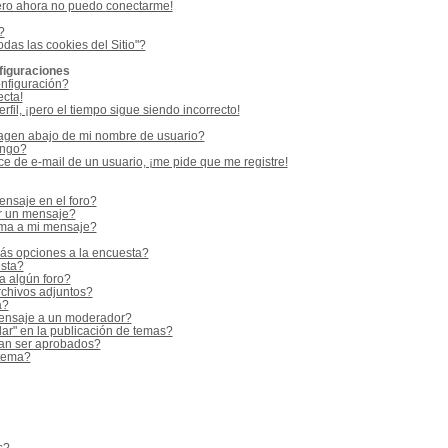
ero ahora no puedo conectarme!
?
odas las cookies del Sitio"?
figuraciones
nfiguración?
ecta!
fil, ¡pero el tiempo sigue siendo incorrecto!
gen abajo de mi nombre de usuario?
ango?
e de e-mail de un usuario, ¡me pide que me registre!
nsaje en el foro?
r un mensaje?
rma a mi mensaje?
ás opciones a la encuesta?
sta?
a algún foro?
rchivos adjuntos?
a?
ensaje a un moderador?
ar" en la publicación de temas?
an ser aprobados?
 tema?