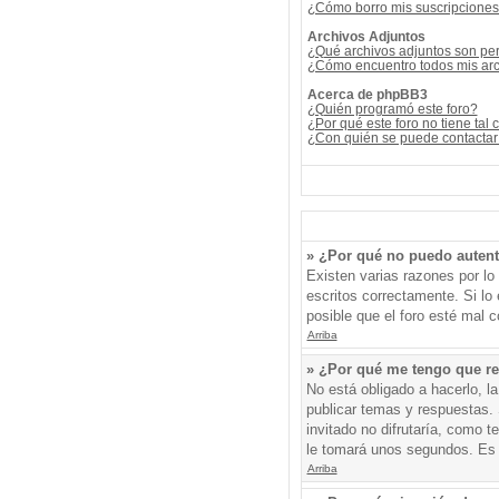
¿Cómo borro mis suscripcione
Archivos Adjuntos
¿Qué archivos adjuntos son per
¿Cómo encuentro todos mis arc
Acerca de phpBB3
¿Quién programó este foro?
¿Por qué este foro no tiene tal 
¿Con quién se puede contactar 
» ¿Por qué no puedo auten
Existen varias razones por l
escritos correctamente. Si l
posible que el foro esté mal c
Arriba
» ¿Por qué me tengo que re
No está obligado a hacerlo, l
publicar temas y respuestas. 
invitado no difrutaría, como 
le tomará unos segundos. Es
Arriba