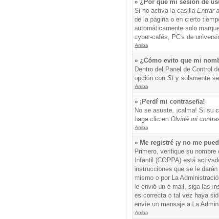
» ¿Por qué mi sesión de us
Si no activa la casilla
Entrar 
de la página o en cierto tiem
automáticamente solo marque l
cyber-cafés, PC's de universid
Arriba
» ¿Cómo evito que mi nombre
Dentro del Panel de Control d
opción con
SI
y solamente ser
Arriba
» ¡Perdí mi contraseña!
No se asuste, ¡calma! Si su c
haga clic en
Olvidé mi contra
Arriba
» Me registré ¡y no me puedo
Primero, verifique su nombre 
Infantil (COPPA) está activad
instrucciones que se le darán
mismo o por La Administración,
le envió un e-mail, siga las i
es correcta o tal vez haya sid
envíe un mensaje a La Admini
Arriba