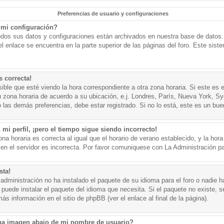
Preferencias de usuario y configuraciones
mi configuración?
todos sus datos y configuraciones están archivados en nuestra base de datos. P
l enlace se encuentra en la parte superior de las páginas del foro. Este sist
s correcta!
ible que esté viendo la hora correspondiente a otra zona horaria. Si este es e
u zona horaria de acuerdo a su ubicación, e.j. Londres, París, Nueva York, S
 las demás preferencias, debe estar registrado. Si no lo está, este es un bu
mi perfil, ¡pero el tiempo sigue siendo incorrecto!
na horaria es correcta al igual que el horario de verano establecido, y la hora
n el servidor es incorrecta. Por favor comuniquese con La Administración par
sta!
administración no ha instalado el paquete de su idioma para el foro o nadie h
 puede instalar el paquete del idioma que necesita. Si el paquete no existe, se
s información en el sitio de phpBB (ver el enlace al final de la página).
a imagen abajo de mi nombre de usuario?