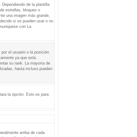
Dependiendo de la plantilla
de estrellas, bloques o
mente una imagen más grande,
 decide si se pueden usar o no
omuniquese con La
por el usuario o la posición
ctamente ya que está
entar su rank. La mayoría de
lizadas, hasta incluso pueden
itara la opción. Esto es para
neralmente arriba de cada