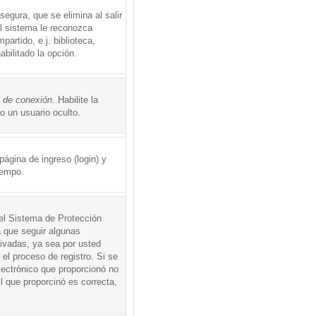
egura, que se elimina al salir
el sistema le reconozca
rtido, e.j. biblioteca,
abilitado la opción.
o de conexión
. Habilite la
 un usuario oculto.
ágina de ingreso (login) y
iempo.
 el Sistema de Protección
 que seguir algunas
tivadas, ya sea por usted
 el proceso de registro. Si se
electrónico que proporcionó no
l que proporcinó es correcta,