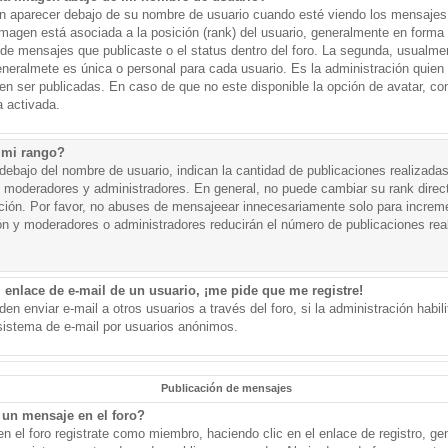
aparecer debajo de su nombre de usuario cuando esté viendo los mensajes. 
a imagen está asociada a la posición (rank) del usuario, generalmente en forma 
d de mensajes que publicaste o el status dentro del foro. La segunda, usual
eralmete es única o personal para cada usuario. Es la administración quien
n ser publicadas. En caso de que no este disponible la opción de avatar, c
 activada.
 mi rango?
ebajo del nombre de usuario, indican la cantidad de publicaciones realizadas 
j. moderadores y administradores. En general, no puede cambiar su rank dire
ación. Por favor, no abuses de mensajeear innecesariamente solo para increm
ión y moderadores o administradores reducirán el número de publicaciones rea
 enlace de e-mail de un usuario, ¡me pide que me registre!
en enviar e-mail a otros usuarios a través del foro, si la administración habil
 sistema de e-mail por usuarios anónimos.
Publicación de mensajes
un mensaje en el foro?
n el foro registrate como miembro, haciendo clic en el enlace de registro, ge