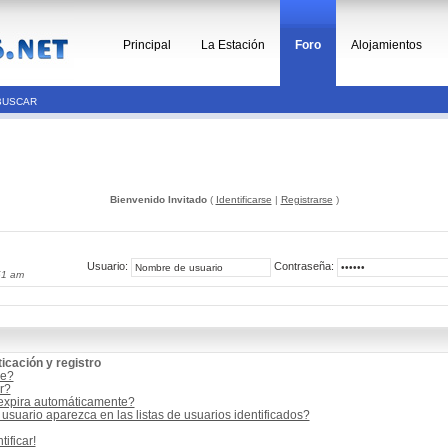
Principal
La Estación
Foro
Alojamientos
BUSCAR
Bienvenido Invitado
(
Identificarse
|
Registrarse
)
Usuario:
Contraseña:
51 am
icación y registro
me?
r?
 expira automáticamente?
suario aparezca en las listas de usuarios identificados?
ificar!