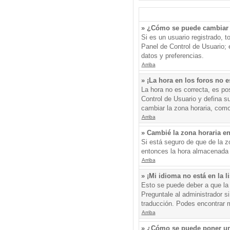
» ¿Cómo se puede cambiar 
Si es un usuario registrado, 
Panel de Control de Usuario; e
datos y preferencias.
Arriba
» ¡La hora en los foros no e
La hora no es correcta, es pos
Control de Usuario y defina s
cambiar la zona horaria, como
Arriba
» Cambié la zona horaria en 
Si está seguro de que de la zo
entonces la hora almacenada e
Arriba
» ¡Mi idioma no está en la li
Esto se puede deber a que la 
Preguntale al administrador si
traducción. Podes encontrar má
Arriba
» ¿Cómo se puede poner un