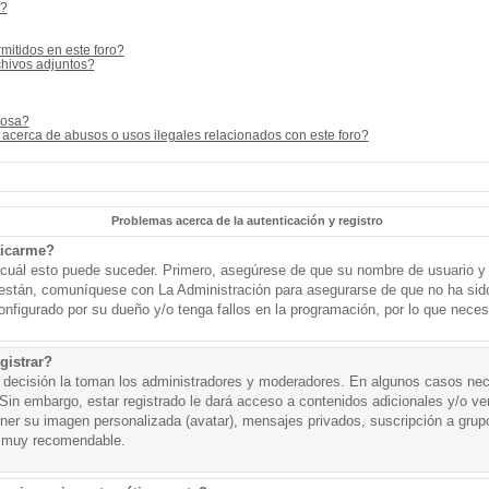
s?
mitidos en este foro?
hivos adjuntos?
cosa?
acerca de abusos o usos ilegales relacionados con este foro?
Problemas acerca de la autenticación y registro
ticarme?
o cuál esto puede suceder. Primero, asegúrese de que su nombre de usuario y
o están, comuníquese con La Administración para asegurarse de que no ha sid
onfigurado por su dueño y/o tenga fallos en la programación, por lo que necesi
gistrar?
a decisión la toman los administradores y moderadores. En algunos casos nece
Sin embargo, estar registrado le dará acceso a contenidos adicionales y/o v
tener su imagen personalizada (avatar), mensajes privados, suscripción a grup
 muy recomendable.