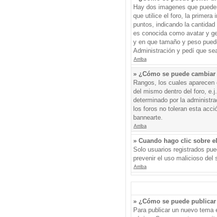
Hay dos imagenes que pueden 
que utilice el foro, la primer
puntos, indicando la cantida
es conocida como avatar y gen
y en que tamaño y peso puede
Administración y pedí que sea
Arriba
» ¿Cómo se puede cambiar
Rangos, los cuales aparecen d
del mismo dentro del foro, e.
determinado por la administr
los foros no toleran esta acc
bannearte.
Arriba
» Cuando hago clic sobre el
Solo usuarios registrados pued
prevenir el uso malicioso del
Arriba
» ¿Cómo se puede publicar 
Para publicar un nuevo tema e