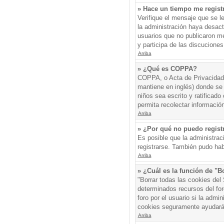
» Hace un tiempo me regist
Verifique el mensaje que se l
la administración haya desac
usuarios que no publicaron me
y participa de las discuciones
Arriba
» ¿Qué es COPPA?
COPPA, o Acta de Privacidad 
mantiene en inglés) donde se s
niños sea escrito y ratificad
permita recolectar informació
Arriba
» ¿Por qué no puedo regis
Es posible que la administrac
registrarse. También pudo hab
Arriba
» ¿Cuál es la función de "Bo
"Borrar todas las cookies del
determinados recursos del for
foro por el usuario si la admin
cookies seguramente ayudará
Arriba