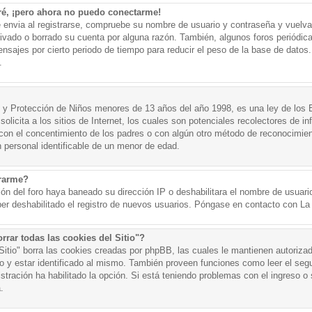
ré, ¡pero ahora no puedo conectarme!
e envia al registrarse, compruebe su nombre de usuario y contraseña y vuelva 
tivado o borrado su cuenta por alguna razón. También, algunos foros periód
nsajes por cierto periodo de tiempo para reducir el peso de la base de datos. 
.
y Protección de Niños menores de 13 años del año 1998, es una ley de los 
olicita a los sitios de Internet, los cuales son potenciales recolectores de in
o con el concentimiento de los padres o con algún otro método de reconocimien
n personal identificable de un menor de edad.
trarme?
ión del foro haya baneado su dirección IP o deshabilitara el nombre de usuario
er deshabilitado el registro de nuevos usuarios. Póngase en contacto con La A
rrar todas las cookies del Sitio"?
 Sitio" borra las cookies creadas por phpBB, las cuales le mantienen autoriza
o y estar identificado al mismo. También proveen funciones como leer el seg
istración ha habilitado la opción. Si está teniendo problemas con el ingreso o s
.