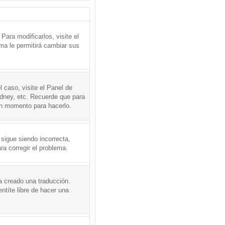
ara modificarlos, visite el
ema le permitirá cambiar sus
l caso, visite el Panel de
ydney, etc. Recuerde que para
en momento para hacerlo.
 sigue siendo incorrecta,
a corregir el problema.
a creado una traducción.
ntíte libre de hacer una