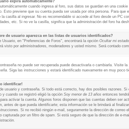
uario expira automáticamente?
automáticamente
cuando ingresa al foro, sus datos se guardan en una cookie s
po. Esto previene que su cuenta pueda ser usada por otra persona. Para que 
a casilla al ingresar. No es recomendable si accede al foro desde un PC compa
ades, etc. Si no ve la casilla, significa que la administración del foro ha desh
 de usuario aparezca en las listas de usuarios identificados?
e Usuario, en "Preferencias de Foros", encontrará la opción
Ocultar mi estad
á visto por administradores, moderadores y usted mismo. Será contado como
ontraseña no puede ser recuperada puede desactivarla o cambiarla. Visite la p
seña
. Siga las instrucciones y estará identificado nuevamente en muy poco t
 identificar!
de usuario y contraseña. Si todo está correcto, hay dos posibles razones. Si
o y cuando se registró eligió la opción
Soy menor de 13 años
entonces tendrá
 para activar la cuenta. Algunos foros disponen que las cuentas deben ser ac
 antes de que pueda identificarte; esta información se le brindará al finalizar
nstrucciones. Si no recibió ningún e-mail, seguramente la dirección de correo 
o capturada por un filtro de spam. Si está seguro de que la dirección de e-mai
stración.