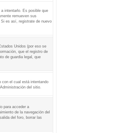
a intentarlo. Es posible que
icamente remueven sus
Si es así, registrate de nuevo
Estados Unidos (por eso se
formación, que el registro de
to de guardia legal, que
 con el cual está intentando
dministración del sitio.
do para acceder a
uimiento de la navegación del
alida del foro, borrar las