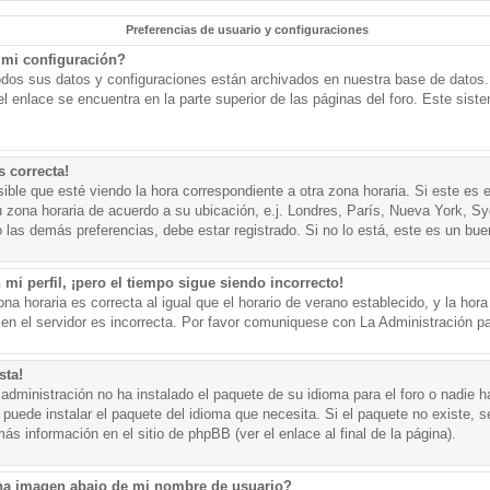
Preferencias de usuario y configuraciones
mi configuración?
todos sus datos y configuraciones están archivados en nuestra base de datos. P
l enlace se encuentra en la parte superior de las páginas del foro. Este sist
s correcta!
ible que esté viendo la hora correspondiente a otra zona horaria. Si este es e
u zona horaria de acuerdo a su ubicación, e.j. Londres, París, Nueva York, S
 las demás preferencias, debe estar registrado. Si no lo está, este es un bu
mi perfil, ¡pero el tiempo sigue siendo incorrecto!
na horaria es correcta al igual que el horario de verano establecido, y la hora
n el servidor es incorrecta. Por favor comuniquese con La Administración par
sta!
administración no ha instalado el paquete de su idioma para el foro o nadie h
 puede instalar el paquete del idioma que necesita. Si el paquete no existe, se
s información en el sitio de phpBB (ver el enlace al final de la página).
a imagen abajo de mi nombre de usuario?