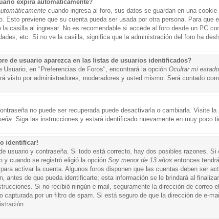
uario expira automáticamente?
automáticamente
cuando ingresa al foro, sus datos se guardan en una cookie s
po. Esto previene que su cuenta pueda ser usada por otra persona. Para que 
a casilla al ingresar. No es recomendable si accede al foro desde un PC compa
ades, etc. Si no ve la casilla, significa que la administración del foro ha desh
 de usuario aparezca en las listas de usuarios identificados?
e Usuario, en "Preferencias de Foros", encontrará la opción
Ocultar mi estad
á visto por administradores, moderadores y usted mismo. Será contado como
ontraseña no puede ser recuperada puede desactivarla o cambiarla. Visite la p
seña
. Siga las instrucciones y estará identificado nuevamente en muy poco t
 identificar!
de usuario y contraseña. Si todo está correcto, hay dos posibles razones. Si
o y cuando se registró eligió la opción
Soy menor de 13 años
entonces tendrá
 para activar la cuenta. Algunos foros disponen que las cuentas deben ser ac
 antes de que pueda identificarte; esta información se le brindará al finalizar
nstrucciones. Si no recibió ningún e-mail, seguramente la dirección de correo 
o capturada por un filtro de spam. Si está seguro de que la dirección de e-mai
stración.