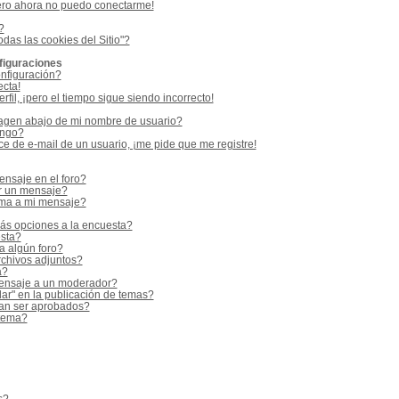
ero ahora no puedo conectarme!
?
odas las cookies del Sitio"?
figuraciones
nfiguración?
ecta!
fil, ¡pero el tiempo sigue siendo incorrecto!
gen abajo de mi nombre de usuario?
ango?
e de e-mail de un usuario, ¡me pide que me registre!
nsaje en el foro?
r un mensaje?
rma a mi mensaje?
ás opciones a la encuesta?
sta?
a algún foro?
rchivos adjuntos?
a?
ensaje a un moderador?
ar" en la publicación de temas?
an ser aprobados?
 tema?