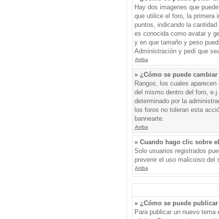
Hay dos imagenes que pueden 
que utilice el foro, la primer
puntos, indicando la cantida
es conocida como avatar y gen
y en que tamaño y peso puede
Administración y pedí que sea
Arriba
» ¿Cómo se puede cambiar
Rangos, los cuales aparecen d
del mismo dentro del foro, e.
determinado por la administr
los foros no toleran esta acc
bannearte.
Arriba
» Cuando hago clic sobre el
Solo usuarios registrados pued
prevenir el uso malicioso del
Arriba
» ¿Cómo se puede publicar 
Para publicar un nuevo tema e