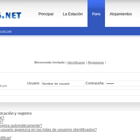
Principal
La Estación
Foro
Alojamientos
BUSCAR
Bienvenido Invitado
(
Identificarse
|
Registrarse
)
Usuario:
Contraseña:
14 pm
icación y registro
me?
r?
 expira automáticamente?
suario aparezca en las listas de usuarios identificados?
ificar!