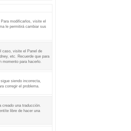
ara modificarlos, visite el
ema le permitirá cambiar sus
l caso, visite el Panel de
ydney, etc. Recuerde que para
en momento para hacerlo.
 sigue siendo incorrecta,
a corregir el problema.
a creado una traducción.
ntíte libre de hacer una