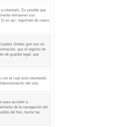
a intentarlo. Es posible que
icamente remueven sus
Si es así, registrate de nuevo
Estados Unidos (por eso se
formación, que el registro de
to de guardia legal, que
 con el cual está intentando
dministración del sitio.
do para acceder a
uimiento de la navegación del
alida del foro, borrar las