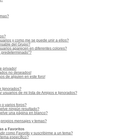
s?
emas?
ios?
uarios y como me se puede unir a ellos?
sable del Grupo?
uarios aparecen en diferentes colores?
s predeterminado"?
e privado!
vados no deseados!
os de alguien en este foro!
 e Ignorados?
 usuarios de mi lista de Amigos e Ignorados?
o varios foros?
elve ningún resultado?
elve una página en blanco?
 propios mensajes y temas?
as a Favoritos
adir como Favorito y suscribirme a un tema?
 tema específico?