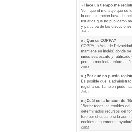
» Hace un tiempo me regist
Verifique el mensaje que se l
la administración haya desac
usuarios que no publicaron me
y participa de las discuciones
Arriba
» ¿Qué es COPPA?
COPPA, o Acta de Privacidad 
mantiene en inglés) donde se s
niños sea escrito y ratificad
permita recolectar informació
Arriba
» ¿Por qué no puedo regis
Es posible que la administrac
registrarse. También pudo hab
Arriba
» ¿Cuál es la función de "Bo
"Borrar todas las cookies del
determinados recursos del for
foro por el usuario si la admin
cookies seguramente ayudará
Arriba