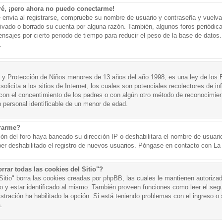
ré, ¡pero ahora no puedo conectarme!
e envia al registrarse, compruebe su nombre de usuario y contraseña y vuelva 
tivado o borrado su cuenta por alguna razón. También, algunos foros periód
nsajes por cierto periodo de tiempo para reducir el peso de la base de datos. 
.
y Protección de Niños menores de 13 años del año 1998, es una ley de los 
olicita a los sitios de Internet, los cuales son potenciales recolectores de in
o con el concentimiento de los padres o con algún otro método de reconocimien
n personal identificable de un menor de edad.
trarme?
ión del foro haya baneado su dirección IP o deshabilitara el nombre de usuario
er deshabilitado el registro de nuevos usuarios. Póngase en contacto con La A
rrar todas las cookies del Sitio"?
 Sitio" borra las cookies creadas por phpBB, las cuales le mantienen autoriza
o y estar identificado al mismo. También proveen funciones como leer el seg
istración ha habilitado la opción. Si está teniendo problemas con el ingreso o s
.