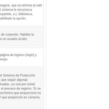
egura, que se elimina al salir
el sistema le reconozca
rtido, e.j. biblioteca,
abilitado la opción.
o de conexión
. Habilite la
 un usuario oculto.
ágina de ingreso (login) y
iempo.
 el Sistema de Protección
 que seguir algunas
tivadas, ya sea por usted
 el proceso de registro. Si se
electrónico que proporcionó no
l que proporcinó es correcta,