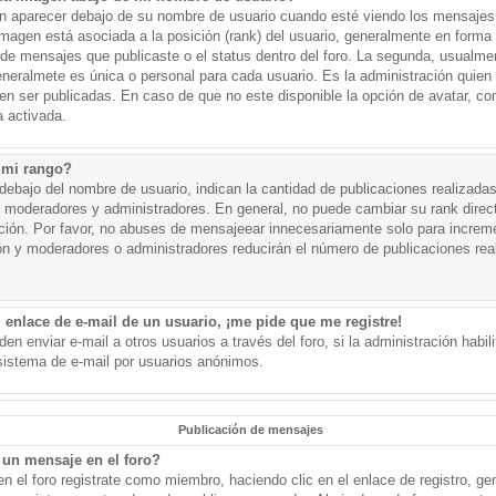
aparecer debajo de su nombre de usuario cuando esté viendo los mensajes. 
a imagen está asociada a la posición (rank) del usuario, generalmente en forma 
d de mensajes que publicaste o el status dentro del foro. La segunda, usual
eralmete es única o personal para cada usuario. Es la administración quien
n ser publicadas. En caso de que no este disponible la opción de avatar, c
 activada.
 mi rango?
ebajo del nombre de usuario, indican la cantidad de publicaciones realizadas 
j. moderadores y administradores. En general, no puede cambiar su rank dire
ación. Por favor, no abuses de mensajeear innecesariamente solo para increm
ión y moderadores o administradores reducirán el número de publicaciones rea
 enlace de e-mail de un usuario, ¡me pide que me registre!
en enviar e-mail a otros usuarios a través del foro, si la administración habil
 sistema de e-mail por usuarios anónimos.
Publicación de mensajes
un mensaje en el foro?
n el foro registrate como miembro, haciendo clic en el enlace de registro, ge