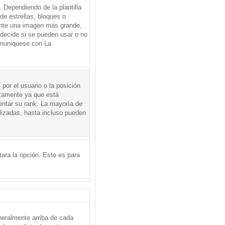
Dependiendo de la plantilla
de estrellas, bloques o
mente una imagen más grande,
 decide si se pueden usar o no
omuniquese con La
por el usuario o la posición
ctamente ya que está
entar su rank. La mayoría de
lizadas, hasta incluso pueden
itara la opción. Esto es para
neralmente arriba de cada