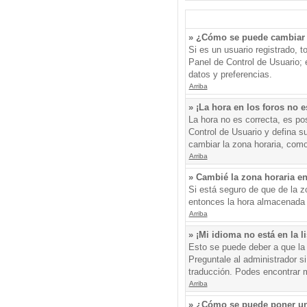
» ¿Cómo se puede cambiar 
Si es un usuario registrado, 
Panel de Control de Usuario; e
datos y preferencias.
Arriba
» ¡La hora en los foros no e
La hora no es correcta, es pos
Control de Usuario y defina s
cambiar la zona horaria, como
Arriba
» Cambié la zona horaria en 
Si está seguro de que de la zo
entonces la hora almacenada e
Arriba
» ¡Mi idioma no está en la li
Esto se puede deber a que la 
Preguntale al administrador si
traducción. Podes encontrar má
Arriba
» ¿Cómo se puede poner un