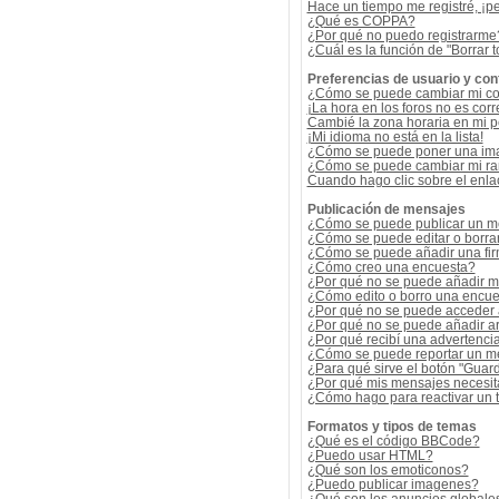
Hace un tiempo me registré, ¡p
¿Qué es COPPA?
¿Por qué no puedo registrarme
¿Cuál es la función de "Borrar t
Preferencias de usuario y con
¿Cómo se puede cambiar mi co
¡La hora en los foros no es corr
Cambié la zona horaria en mi per
¡Mi idioma no está en la lista!
¿Cómo se puede poner una ima
¿Cómo se puede cambiar mi r
Cuando hago clic sobre el enlac
Publicación de mensajes
¿Cómo se puede publicar un me
¿Cómo se puede editar o borra
¿Cómo se puede añadir una fi
¿Cómo creo una encuesta?
¿Por qué no se puede añadir m
¿Cómo edito o borro una encue
¿Por qué no se puede acceder 
¿Por qué no se puede añadir a
¿Por qué recibí una advertenci
¿Cómo se puede reportar un m
¿Para qué sirve el botón "Guard
¿Por qué mis mensajes necesit
¿Cómo hago para reactivar un
Formatos y tipos de temas
¿Qué es el código BBCode?
¿Puedo usar HTML?
¿Qué son los emoticonos?
¿Puedo publicar imagenes?