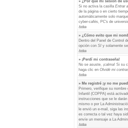
» ¿Por qué mi sesión de us
Si no activa la casilla
Entrar 
de la página o en cierto tiem
automáticamente solo marque l
cyber-cafés, PC's de universid
Arriba
» ¿Cómo evito que mi nombre
Dentro del Panel de Control d
opción con
SI
y solamente ser
Arriba
» ¡Perdí mi contraseña!
No se asuste, ¡calma! Si su c
haga clic en
Olvidé mi contra
Arriba
» Me registré ¡y no me puedo
Primero, verifique su nombre 
Infantil (COPPA) está activad
instrucciones que se le darán
mismo o por La Administración,
le envió un e-mail, siga las i
es correcta o tal vez haya sid
envíe un mensaje a La Admini
Arriba