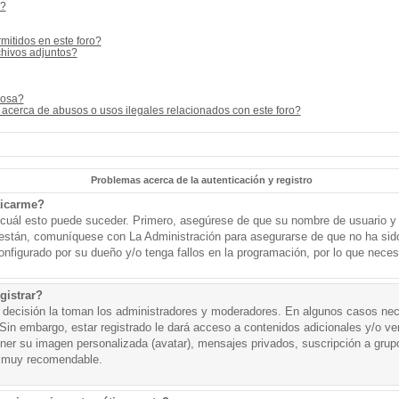
s?
mitidos en este foro?
hivos adjuntos?
cosa?
acerca de abusos o usos ilegales relacionados con este foro?
Problemas acerca de la autenticación y registro
ticarme?
o cuál esto puede suceder. Primero, asegúrese de que su nombre de usuario y
o están, comuníquese con La Administración para asegurarse de que no ha sid
onfigurado por su dueño y/o tenga fallos en la programación, por lo que necesi
gistrar?
a decisión la toman los administradores y moderadores. En algunos casos nece
Sin embargo, estar registrado le dará acceso a contenidos adicionales y/o v
tener su imagen personalizada (avatar), mensajes privados, suscripción a grup
 muy recomendable.