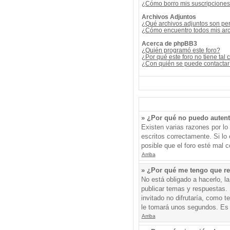
¿Cómo borro mis suscripcione
Archivos Adjuntos
¿Qué archivos adjuntos son per
¿Cómo encuentro todos mis arc
Acerca de phpBB3
¿Quién programó este foro?
¿Por qué este foro no tiene tal 
¿Con quién se puede contactar 
» ¿Por qué no puedo auten
Existen varias razones por l
escritos correctamente. Si l
posible que el foro esté mal c
Arriba
» ¿Por qué me tengo que re
No está obligado a hacerlo, l
publicar temas y respuestas. 
invitado no difrutaría, como 
le tomará unos segundos. Es
Arriba