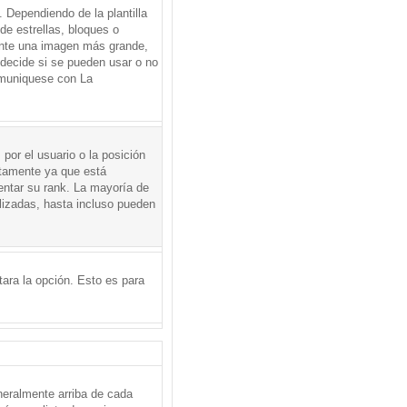
Dependiendo de la plantilla
de estrellas, bloques o
mente una imagen más grande,
 decide si se pueden usar o no
omuniquese con La
por el usuario o la posición
ctamente ya que está
entar su rank. La mayoría de
lizadas, hasta incluso pueden
itara la opción. Esto es para
neralmente arriba de cada