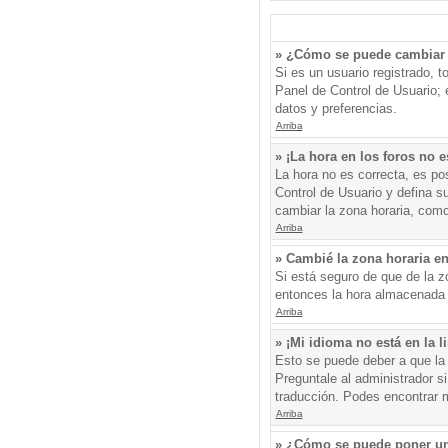
» ¿Cómo se puede cambiar 
Si es un usuario registrado, 
Panel de Control de Usuario; e
datos y preferencias.
Arriba
» ¡La hora en los foros no e
La hora no es correcta, es pos
Control de Usuario y defina s
cambiar la zona horaria, como
Arriba
» Cambié la zona horaria en 
Si está seguro de que de la zo
entonces la hora almacenada e
Arriba
» ¡Mi idioma no está en la li
Esto se puede deber a que la 
Preguntale al administrador si
traducción. Podes encontrar má
Arriba
» ¿Cómo se puede poner un