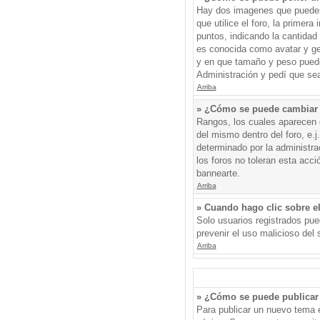
Hay dos imagenes que pueden 
que utilice el foro, la primer
puntos, indicando la cantida
es conocida como avatar y gen
y en que tamaño y peso puede
Administración y pedí que sea
Arriba
» ¿Cómo se puede cambiar
Rangos, los cuales aparecen d
del mismo dentro del foro, e.
determinado por la administr
los foros no toleran esta acc
bannearte.
Arriba
» Cuando hago clic sobre el
Solo usuarios registrados pued
prevenir el uso malicioso del
Arriba
» ¿Cómo se puede publicar 
Para publicar un nuevo tema e