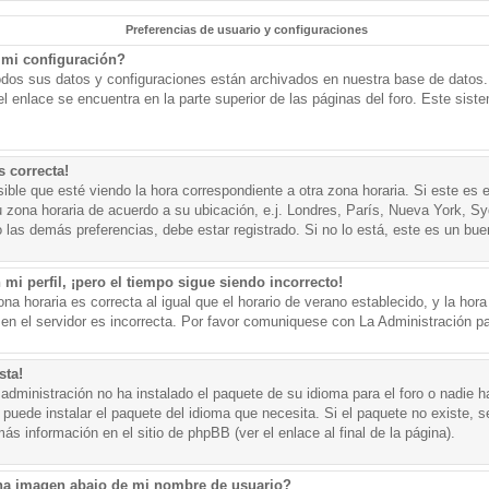
Preferencias de usuario y configuraciones
mi configuración?
todos sus datos y configuraciones están archivados en nuestra base de datos. P
l enlace se encuentra en la parte superior de las páginas del foro. Este sist
s correcta!
ible que esté viendo la hora correspondiente a otra zona horaria. Si este es e
u zona horaria de acuerdo a su ubicación, e.j. Londres, París, Nueva York, S
 las demás preferencias, debe estar registrado. Si no lo está, este es un bu
mi perfil, ¡pero el tiempo sigue siendo incorrecto!
na horaria es correcta al igual que el horario de verano establecido, y la hora
n el servidor es incorrecta. Por favor comuniquese con La Administración par
sta!
administración no ha instalado el paquete de su idioma para el foro o nadie h
 puede instalar el paquete del idioma que necesita. Si el paquete no existe, se
s información en el sitio de phpBB (ver el enlace al final de la página).
a imagen abajo de mi nombre de usuario?