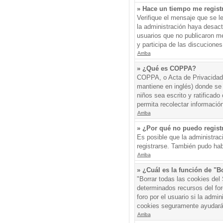
» Hace un tiempo me regist
Verifique el mensaje que se l
la administración haya desac
usuarios que no publicaron me
y participa de las discuciones
Arriba
» ¿Qué es COPPA?
COPPA, o Acta de Privacidad 
mantiene en inglés) donde se s
niños sea escrito y ratificad
permita recolectar informació
Arriba
» ¿Por qué no puedo regis
Es posible que la administrac
registrarse. También pudo hab
Arriba
» ¿Cuál es la función de "Bo
"Borrar todas las cookies del
determinados recursos del for
foro por el usuario si la admin
cookies seguramente ayudará
Arriba