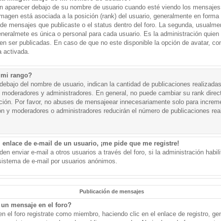
aparecer debajo de su nombre de usuario cuando esté viendo los mensajes. 
a imagen está asociada a la posición (rank) del usuario, generalmente en forma 
d de mensajes que publicaste o el status dentro del foro. La segunda, usual
eralmete es única o personal para cada usuario. Es la administración quien
n ser publicadas. En caso de que no este disponible la opción de avatar, c
 activada.
 mi rango?
ebajo del nombre de usuario, indican la cantidad de publicaciones realizadas 
j. moderadores y administradores. En general, no puede cambiar su rank dire
ación. Por favor, no abuses de mensajeear innecesariamente solo para increm
ión y moderadores o administradores reducirán el número de publicaciones rea
 enlace de e-mail de un usuario, ¡me pide que me registre!
en enviar e-mail a otros usuarios a través del foro, si la administración habil
 sistema de e-mail por usuarios anónimos.
Publicación de mensajes
un mensaje en el foro?
n el foro registrate como miembro, haciendo clic en el enlace de registro, ge