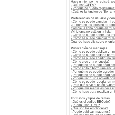
Hace un tiempo me registré, ¡p
¿Qué es COPPA?
¿Por qué no puedo registrarme
¿Cuál es la función de "Borrar t
Preferencias de usuario y con
¿Cómo se puede cambiar mi co
¡La hora en los foros no es corr
Cambié la zona horaria en mi per
¡Mi idioma no está en la lista!
¿Cómo se puede poner una ima
¿Cómo se puede cambiar mi r
Cuando hago clic sobre el enlac
Publicación de mensajes
¿Cómo se puede publicar un me
¿Cómo se puede editar o borra
¿Cómo se puede añadir una fi
¿Cómo creo una encuesta?
¿Por qué no se puede añadir m
¿Cómo edito o borro una encue
¿Por qué no se puede acceder 
¿Por qué no se puede añadir a
¿Por qué recibí una advertenci
¿Cómo se puede reportar un m
¿Para qué sirve el botón "Guard
¿Por qué mis mensajes necesit
¿Cómo hago para reactivar un
Formatos y tipos de temas
¿Qué es el código BBCode?
¿Puedo usar HTML?
¿Qué son los emoticonos?
¿Puedo publicar imagenes?