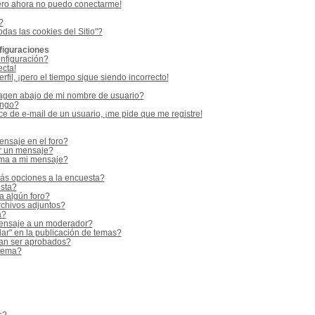
ero ahora no puedo conectarme!
?
odas las cookies del Sitio"?
figuraciones
nfiguración?
ecta!
fil, ¡pero el tiempo sigue siendo incorrecto!
gen abajo de mi nombre de usuario?
ango?
e de e-mail de un usuario, ¡me pide que me registre!
nsaje en el foro?
r un mensaje?
rma a mi mensaje?
ás opciones a la encuesta?
sta?
a algún foro?
rchivos adjuntos?
a?
ensaje a un moderador?
ar" en la publicación de temas?
an ser aprobados?
 tema?