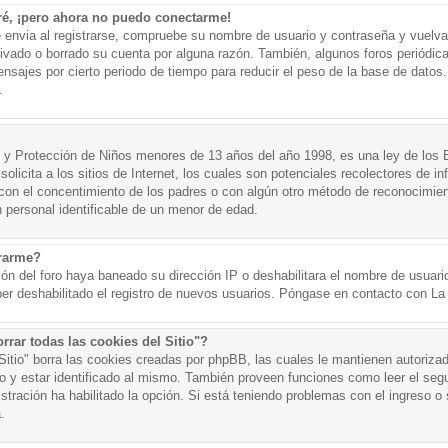
ré, ¡pero ahora no puedo conectarme!
e envia al registrarse, compruebe su nombre de usuario y contraseña y vuelva 
tivado o borrado su cuenta por alguna razón. También, algunos foros periód
nsajes por cierto periodo de tiempo para reducir el peso de la base de datos. 
.
y Protección de Niños menores de 13 años del año 1998, es una ley de los 
olicita a los sitios de Internet, los cuales son potenciales recolectores de in
o con el concentimiento de los padres o con algún otro método de reconocimien
n personal identificable de un menor de edad.
trarme?
ión del foro haya baneado su dirección IP o deshabilitara el nombre de usuario
er deshabilitado el registro de nuevos usuarios. Póngase en contacto con La A
rrar todas las cookies del Sitio"?
 Sitio" borra las cookies creadas por phpBB, las cuales le mantienen autoriza
o y estar identificado al mismo. También proveen funciones como leer el seg
istración ha habilitado la opción. Si está teniendo problemas con el ingreso o s
.