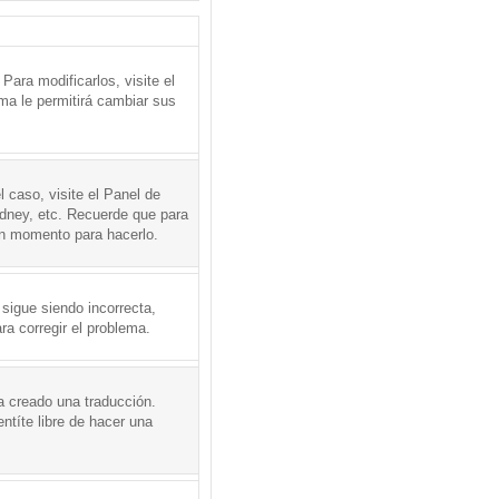
ara modificarlos, visite el
ema le permitirá cambiar sus
l caso, visite el Panel de
ydney, etc. Recuerde que para
en momento para hacerlo.
 sigue siendo incorrecta,
a corregir el problema.
a creado una traducción.
ntíte libre de hacer una