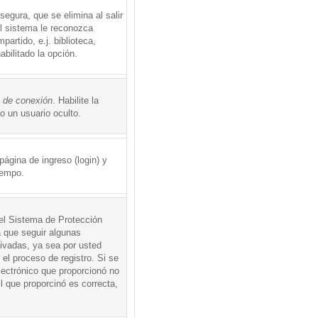
egura, que se elimina al salir
el sistema le reconozca
rtido, e.j. biblioteca,
abilitado la opción.
o de conexión
. Habilite la
 un usuario oculto.
ágina de ingreso (login) y
iempo.
 el Sistema de Protección
 que seguir algunas
tivadas, ya sea por usted
 el proceso de registro. Si se
electrónico que proporcionó no
l que proporcinó es correcta,