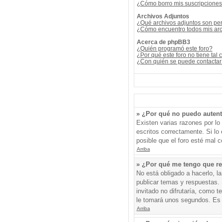
¿Cómo borro mis suscripcione
Archivos Adjuntos
¿Qué archivos adjuntos son per
¿Cómo encuentro todos mis arc
Acerca de phpBB3
¿Quién programó este foro?
¿Por qué este foro no tiene tal 
¿Con quién se puede contactar 
» ¿Por qué no puedo auten
Existen varias razones por l
escritos correctamente. Si l
posible que el foro esté mal c
Arriba
» ¿Por qué me tengo que re
No está obligado a hacerlo, l
publicar temas y respuestas. 
invitado no difrutaría, como 
le tomará unos segundos. Es
Arriba