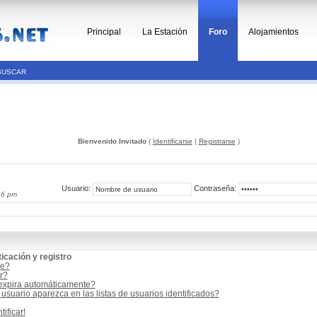
Principal
La Estación
Foro
Alojamientos
BUSCAR
Bienvenido Invitado
(
Identificarse
|
Registrarse
)
Usuario:
Contraseña:
16 pm
icación y registro
me?
r?
 expira automáticamente?
suario aparezca en las listas de usuarios identificados?
ificar!