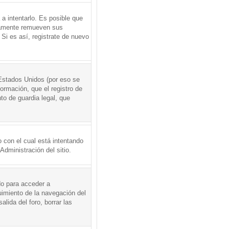
a intentarlo. Es posible que
icamente remueven sus
Si es así, registrate de nuevo
Estados Unidos (por eso se
formación, que el registro de
to de guardia legal, que
 con el cual está intentando
dministración del sitio.
do para acceder a
uimiento de la navegación del
alida del foro, borrar las