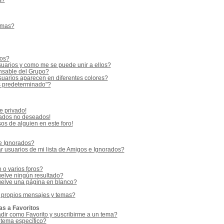
s?
emas?
ios?
uarios y como me se puede unir a ellos?
sable del Grupo?
uarios aparecen en diferentes colores?
s predeterminado"?
e privado!
vados no deseados!
os de alguien en este foro!
 e Ignorados?
 usuarios de mi lista de Amigos e Ignorados?
o varios foros?
elve ningún resultado?
elve una página en blanco?
 propios mensajes y temas?
as a Favoritos
adir como Favorito y suscribirme a un tema?
 tema específico?