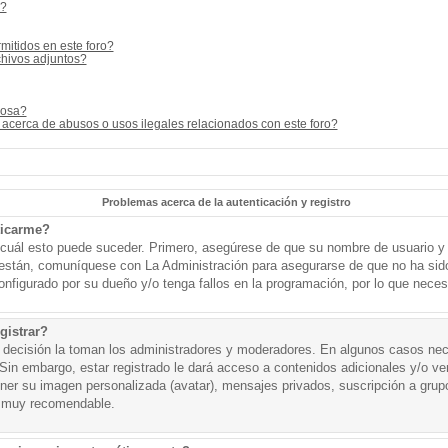
s?
mitidos en este foro?
hivos adjuntos?
cosa?
acerca de abusos o usos ilegales relacionados con este foro?
Problemas acerca de la autenticación y registro
ticarme?
o cuál esto puede suceder. Primero, asegúrese de que su nombre de usuario y
o están, comuníquese con La Administración para asegurarse de que no ha sid
onfigurado por su dueño y/o tenga fallos en la programación, por lo que necesi
gistrar?
a decisión la toman los administradores y moderadores. En algunos casos nece
Sin embargo, estar registrado le dará acceso a contenidos adicionales y/o v
tener su imagen personalizada (avatar), mensajes privados, suscripción a grup
 muy recomendable.