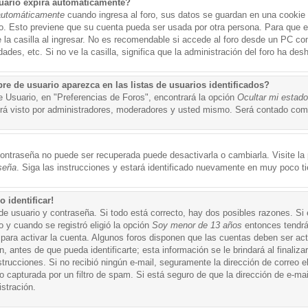
uario expira automáticamente?
automáticamente
cuando ingresa al foro, sus datos se guardan en una cookie s
po. Esto previene que su cuenta pueda ser usada por otra persona. Para que 
a casilla al ingresar. No es recomendable si accede al foro desde un PC compa
ades, etc. Si no ve la casilla, significa que la administración del foro ha desh
 de usuario aparezca en las listas de usuarios identificados?
e Usuario, en "Preferencias de Foros", encontrará la opción
Ocultar mi estad
á visto por administradores, moderadores y usted mismo. Será contado como
ontraseña no puede ser recuperada puede desactivarla o cambiarla. Visite la p
seña
. Siga las instrucciones y estará identificado nuevamente en muy poco t
 identificar!
de usuario y contraseña. Si todo está correcto, hay dos posibles razones. Si
o y cuando se registró eligió la opción
Soy menor de 13 años
entonces tendrá
 para activar la cuenta. Algunos foros disponen que las cuentas deben ser ac
 antes de que pueda identificarte; esta información se le brindará al finalizar
nstrucciones. Si no recibió ningún e-mail, seguramente la dirección de correo 
o capturada por un filtro de spam. Si está seguro de que la dirección de e-mai
stración.