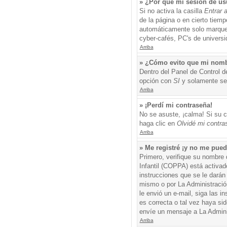
» ¿Por qué mi sesión de us
Si no activa la casilla
Entrar 
de la página o en cierto tiem
automáticamente solo marque l
cyber-cafés, PC's de universid
Arriba
» ¿Cómo evito que mi nombre
Dentro del Panel de Control d
opción con
SI
y solamente ser
Arriba
» ¡Perdí mi contraseña!
No se asuste, ¡calma! Si su c
haga clic en
Olvidé mi contra
Arriba
» Me registré ¡y no me puedo
Primero, verifique su nombre 
Infantil (COPPA) está activad
instrucciones que se le darán
mismo o por La Administración,
le envió un e-mail, siga las i
es correcta o tal vez haya sid
envíe un mensaje a La Admini
Arriba