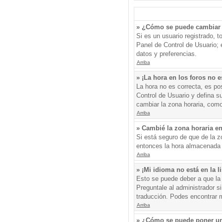
» ¿Cómo se puede cambiar 
Si es un usuario registrado, 
Panel de Control de Usuario; e
datos y preferencias.
Arriba
» ¡La hora en los foros no e
La hora no es correcta, es pos
Control de Usuario y defina s
cambiar la zona horaria, como
Arriba
» Cambié la zona horaria en 
Si está seguro de que de la zo
entonces la hora almacenada e
Arriba
» ¡Mi idioma no está en la li
Esto se puede deber a que la 
Preguntale al administrador si
traducción. Podes encontrar má
Arriba
» ¿Cómo se puede poner un