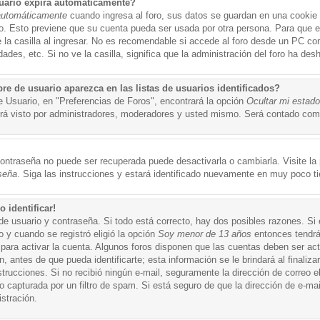
uario expira automáticamente?
automáticamente
cuando ingresa al foro, sus datos se guardan en una cookie s
po. Esto previene que su cuenta pueda ser usada por otra persona. Para que 
a casilla al ingresar. No es recomendable si accede al foro desde un PC compa
ades, etc. Si no ve la casilla, significa que la administración del foro ha desh
 de usuario aparezca en las listas de usuarios identificados?
e Usuario, en "Preferencias de Foros", encontrará la opción
Ocultar mi estad
á visto por administradores, moderadores y usted mismo. Será contado como
ontraseña no puede ser recuperada puede desactivarla o cambiarla. Visite la p
seña
. Siga las instrucciones y estará identificado nuevamente en muy poco t
 identificar!
de usuario y contraseña. Si todo está correcto, hay dos posibles razones. Si
o y cuando se registró eligió la opción
Soy menor de 13 años
entonces tendrá
 para activar la cuenta. Algunos foros disponen que las cuentas deben ser ac
 antes de que pueda identificarte; esta información se le brindará al finalizar
nstrucciones. Si no recibió ningún e-mail, seguramente la dirección de correo 
o capturada por un filtro de spam. Si está seguro de que la dirección de e-mai
stración.