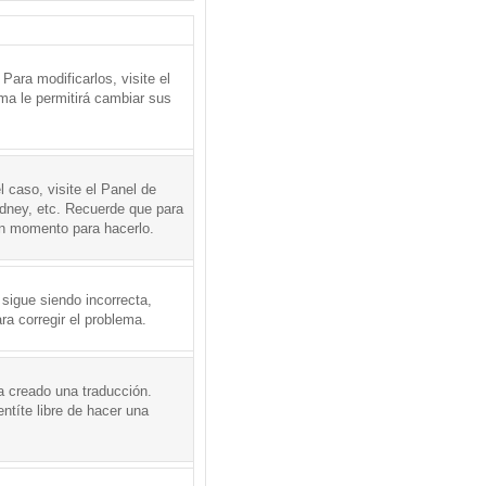
ara modificarlos, visite el
ema le permitirá cambiar sus
l caso, visite el Panel de
ydney, etc. Recuerde que para
en momento para hacerlo.
 sigue siendo incorrecta,
a corregir el problema.
a creado una traducción.
ntíte libre de hacer una