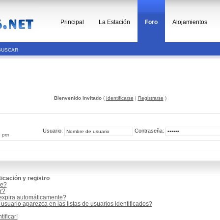
Principal
La Estación
Foro
Alojamientos
BUSCAR
Bienvenido Invitado
(
Identificarse
|
Registrarse
)
Usuario:
Contraseña:
4 pm
icación y registro
me?
r?
 expira automáticamente?
suario aparezca en las listas de usuarios identificados?
ificar!