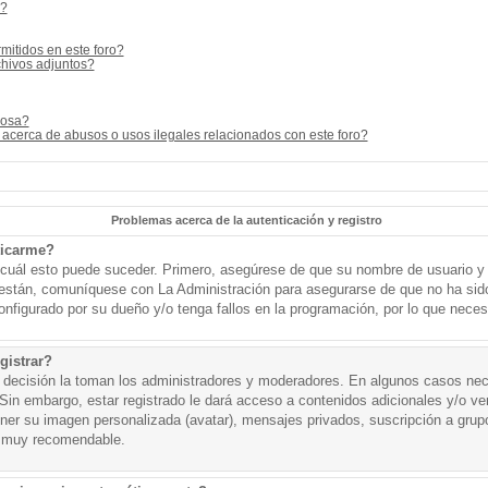
s?
mitidos en este foro?
hivos adjuntos?
cosa?
acerca de abusos o usos ilegales relacionados con este foro?
Problemas acerca de la autenticación y registro
ticarme?
o cuál esto puede suceder. Primero, asegúrese de que su nombre de usuario y
o están, comuníquese con La Administración para asegurarse de que no ha sid
onfigurado por su dueño y/o tenga fallos en la programación, por lo que necesi
gistrar?
a decisión la toman los administradores y moderadores. En algunos casos nece
Sin embargo, estar registrado le dará acceso a contenidos adicionales y/o v
tener su imagen personalizada (avatar), mensajes privados, suscripción a grup
 muy recomendable.