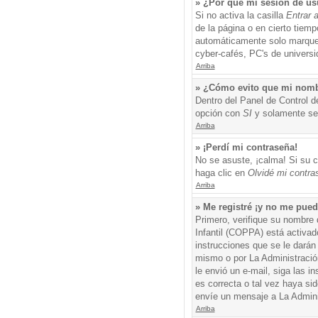
» ¿Por qué mi sesión de us
Si no activa la casilla
Entrar 
de la página o en cierto tiem
automáticamente solo marque l
cyber-cafés, PC's de universid
Arriba
» ¿Cómo evito que mi nombre
Dentro del Panel de Control d
opción con
SI
y solamente ser
Arriba
» ¡Perdí mi contraseña!
No se asuste, ¡calma! Si su c
haga clic en
Olvidé mi contra
Arriba
» Me registré ¡y no me puedo
Primero, verifique su nombre 
Infantil (COPPA) está activad
instrucciones que se le darán
mismo o por La Administración,
le envió un e-mail, siga las i
es correcta o tal vez haya sid
envíe un mensaje a La Admini
Arriba