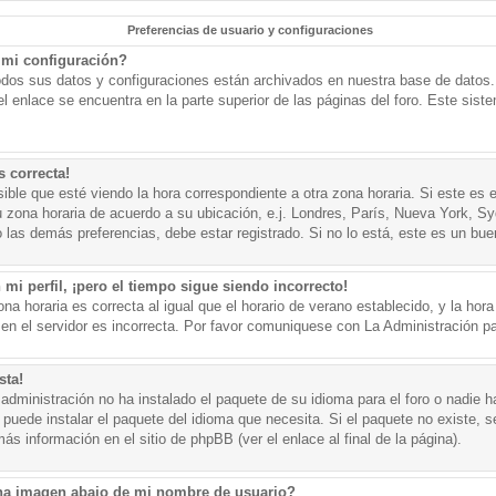
Preferencias de usuario y configuraciones
mi configuración?
todos sus datos y configuraciones están archivados en nuestra base de datos. P
l enlace se encuentra en la parte superior de las páginas del foro. Este sist
s correcta!
ible que esté viendo la hora correspondiente a otra zona horaria. Si este es e
u zona horaria de acuerdo a su ubicación, e.j. Londres, París, Nueva York, S
 las demás preferencias, debe estar registrado. Si no lo está, este es un bu
mi perfil, ¡pero el tiempo sigue siendo incorrecto!
na horaria es correcta al igual que el horario de verano establecido, y la hora
n el servidor es incorrecta. Por favor comuniquese con La Administración par
sta!
administración no ha instalado el paquete de su idioma para el foro o nadie h
 puede instalar el paquete del idioma que necesita. Si el paquete no existe, se
s información en el sitio de phpBB (ver el enlace al final de la página).
a imagen abajo de mi nombre de usuario?