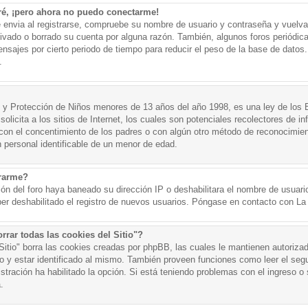
ré, ¡pero ahora no puedo conectarme!
e envia al registrarse, compruebe su nombre de usuario y contraseña y vuelva 
tivado o borrado su cuenta por alguna razón. También, algunos foros periód
nsajes por cierto periodo de tiempo para reducir el peso de la base de datos. 
.
y Protección de Niños menores de 13 años del año 1998, es una ley de los 
olicita a los sitios de Internet, los cuales son potenciales recolectores de in
o con el concentimiento de los padres o con algún otro método de reconocimien
n personal identificable de un menor de edad.
trarme?
ión del foro haya baneado su dirección IP o deshabilitara el nombre de usuario
er deshabilitado el registro de nuevos usuarios. Póngase en contacto con La A
rrar todas las cookies del Sitio"?
 Sitio" borra las cookies creadas por phpBB, las cuales le mantienen autoriza
o y estar identificado al mismo. También proveen funciones como leer el seg
istración ha habilitado la opción. Si está teniendo problemas con el ingreso o s
.