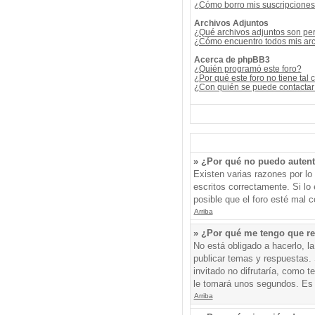
¿Cómo borro mis suscripcione
Archivos Adjuntos
¿Qué archivos adjuntos son per
¿Cómo encuentro todos mis arc
Acerca de phpBB3
¿Quién programó este foro?
¿Por qué este foro no tiene tal 
¿Con quién se puede contactar 
» ¿Por qué no puedo auten
Existen varias razones por l
escritos correctamente. Si l
posible que el foro esté mal c
Arriba
» ¿Por qué me tengo que re
No está obligado a hacerlo, l
publicar temas y respuestas. 
invitado no difrutaría, como 
le tomará unos segundos. Es
Arriba