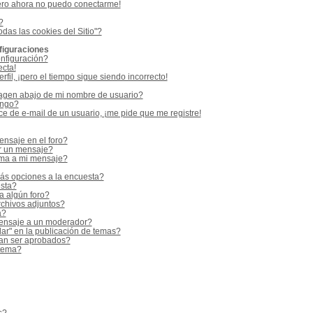
ero ahora no puedo conectarme!
?
odas las cookies del Sitio"?
figuraciones
nfiguración?
ecta!
fil, ¡pero el tiempo sigue siendo incorrecto!
gen abajo de mi nombre de usuario?
ango?
e de e-mail de un usuario, ¡me pide que me registre!
nsaje en el foro?
r un mensaje?
rma a mi mensaje?
ás opciones a la encuesta?
sta?
a algún foro?
rchivos adjuntos?
a?
ensaje a un moderador?
ar" en la publicación de temas?
an ser aprobados?
 tema?