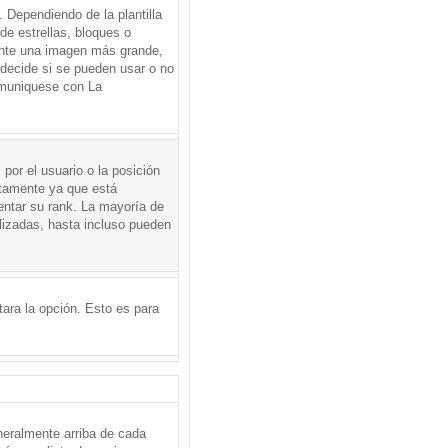
Dependiendo de la plantilla
de estrellas, bloques o
mente una imagen más grande,
 decide si se pueden usar o no
omuniquese con La
por el usuario o la posición
ctamente ya que está
entar su rank. La mayoría de
lizadas, hasta incluso pueden
itara la opción. Esto es para
neralmente arriba de cada