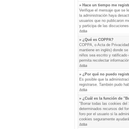
» Hace un tiempo me regist
Verifique el mensaje que se l
la administración haya desac
usuarios que no publicaron me
y participa de las discuciones
Arriba
» ¿Qué es COPPA?
COPPA, o Acta de Privacidad 
mantiene en inglés) donde se s
niños sea escrito y ratificad
permita recolectar informació
Arriba
» ¿Por qué no puedo regis
Es posible que la administrac
registrarse. También pudo hab
Arriba
» ¿Cuál es la función de "Bo
"Borrar todas las cookies del
determinados recursos del for
foro por el usuario si la admin
cookies seguramente ayudará
Arriba