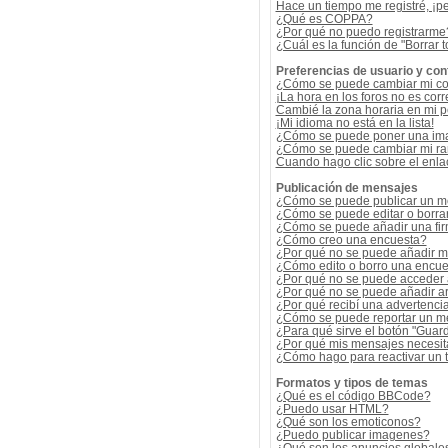
Hace un tiempo me registré, ¡p
¿Qué es COPPA?
¿Por qué no puedo registrarme
¿Cuál es la función de "Borrar t
Preferencias de usuario y con
¿Cómo se puede cambiar mi co
¡La hora en los foros no es corr
Cambié la zona horaria en mi per
¡Mi idioma no está en la lista!
¿Cómo se puede poner una ima
¿Cómo se puede cambiar mi r
Cuando hago clic sobre el enlac
Publicación de mensajes
¿Cómo se puede publicar un me
¿Cómo se puede editar o borra
¿Cómo se puede añadir una fi
¿Cómo creo una encuesta?
¿Por qué no se puede añadir m
¿Cómo edito o borro una encue
¿Por qué no se puede acceder 
¿Por qué no se puede añadir a
¿Por qué recibí una advertenci
¿Cómo se puede reportar un m
¿Para qué sirve el botón "Guard
¿Por qué mis mensajes necesit
¿Cómo hago para reactivar un
Formatos y tipos de temas
¿Qué es el código BBCode?
¿Puedo usar HTML?
¿Qué son los emoticonos?
¿Puedo publicar imagenes?