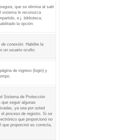
egura, que se elimina al salir
el sistema le reconozca
rtido, e.j. biblioteca,
abilitado la opción.
o de conexión
. Habilite la
 un usuario oculto.
ágina de ingreso (login) y
iempo.
 el Sistema de Protección
 que seguir algunas
tivadas, ya sea por usted
 el proceso de registro. Si se
electrónico que proporcionó no
l que proporcinó es correcta,