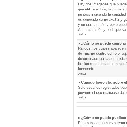
Hay dos imagenes que pueden 
que utilice el foro, la primer
puntos, indicando la cantida
es conocida como avatar y gen
y en que tamaño y peso puede
Administración y pedí que sea
Arriba
» ¿Cómo se puede cambiar
Rangos, los cuales aparecen d
del mismo dentro del foro, e.
determinado por la administr
los foros no toleran esta acc
bannearte.
Arriba
» Cuando hago clic sobre el
Solo usuarios registrados pued
prevenir el uso malicioso del
Arriba
» ¿Cómo se puede publicar 
Para publicar un nuevo tema e