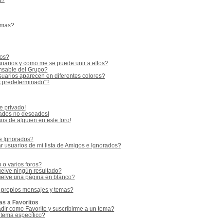
s?
emas?
ios?
uarios y como me se puede unir a ellos?
sable del Grupo?
uarios aparecen en diferentes colores?
s predeterminado"?
e privado!
vados no deseados!
os de alguien en este foro!
 e Ignorados?
 usuarios de mi lista de Amigos e Ignorados?
o varios foros?
elve ningún resultado?
elve una página en blanco?
 propios mensajes y temas?
as a Favoritos
adir como Favorito y suscribirme a un tema?
 tema específico?