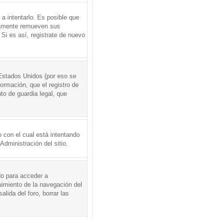
a intentarlo. Es posible que
icamente remueven sus
Si es así, registrate de nuevo
Estados Unidos (por eso se
formación, que el registro de
to de guardia legal, que
 con el cual está intentando
dministración del sitio.
do para acceder a
uimiento de la navegación del
alida del foro, borrar las