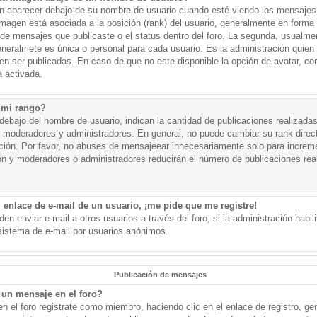
aparecer debajo de su nombre de usuario cuando esté viendo los mensajes. 
a imagen está asociada a la posición (rank) del usuario, generalmente en forma 
d de mensajes que publicaste o el status dentro del foro. La segunda, usual
eralmete es única o personal para cada usuario. Es la administración quien
n ser publicadas. En caso de que no este disponible la opción de avatar, c
 activada.
 mi rango?
ebajo del nombre de usuario, indican la cantidad de publicaciones realizadas 
j. moderadores y administradores. En general, no puede cambiar su rank dire
ación. Por favor, no abuses de mensajeear innecesariamente solo para increm
ión y moderadores o administradores reducirán el número de publicaciones rea
 enlace de e-mail de un usuario, ¡me pide que me registre!
en enviar e-mail a otros usuarios a través del foro, si la administración habil
 sistema de e-mail por usuarios anónimos.
Publicación de mensajes
un mensaje en el foro?
n el foro registrate como miembro, haciendo clic en el enlace de registro, ge