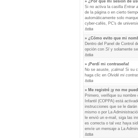
» ¿Por qué mi sesión de us
Si no activa la casilla
Entrar 
de la página o en cierto tiem
automáticamente solo marque l
cyber-cafés, PC's de universid
Arriba
» ¿Cómo evito que mi nombre
Dentro del Panel de Control d
opción con
SI
y solamente ser
Arriba
» ¡Perdí mi contraseña!
No se asuste, ¡calma! Si su c
haga clic en
Olvidé mi contra
Arriba
» Me registré ¡y no me puedo
Primero, verifique su nombre 
Infantil (COPPA) está activad
instrucciones que se le darán
mismo o por La Administración,
le envió un e-mail, siga las i
es correcta o tal vez haya sid
envíe un mensaje a La Admini
Arriba