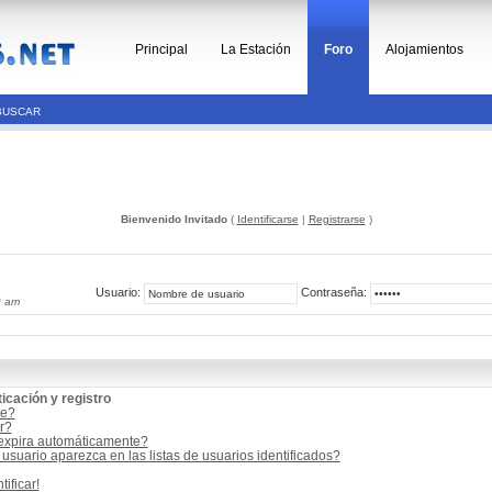
Principal
La Estación
Foro
Alojamientos
BUSCAR
Bienvenido Invitado
(
Identificarse
|
Registrarse
)
Usuario:
Contraseña:
9 am
icación y registro
me?
r?
 expira automáticamente?
suario aparezca en las listas de usuarios identificados?
ificar!