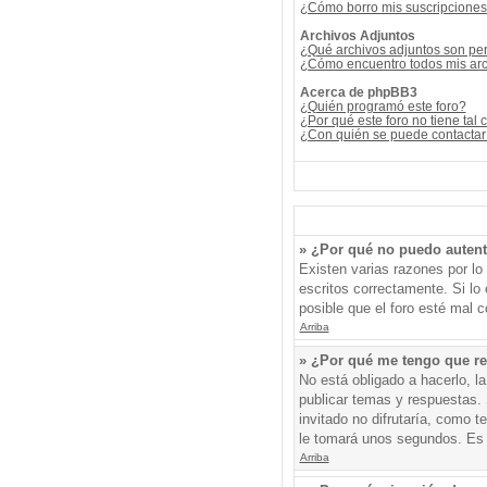
¿Cómo borro mis suscripcione
Archivos Adjuntos
¿Qué archivos adjuntos son per
¿Cómo encuentro todos mis arc
Acerca de phpBB3
¿Quién programó este foro?
¿Por qué este foro no tiene tal 
¿Con quién se puede contactar 
» ¿Por qué no puedo auten
Existen varias razones por l
escritos correctamente. Si l
posible que el foro esté mal c
Arriba
» ¿Por qué me tengo que re
No está obligado a hacerlo, l
publicar temas y respuestas. 
invitado no difrutaría, como 
le tomará unos segundos. Es
Arriba