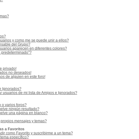
s?
emas?
ios?
uarios y como me se puede unir a ellos?
sable del Grupo?
uarios aparecen en diferentes colores?
s predeterminado"?
e privado!
vados no deseados!
os de alguien en este foro!
 e Ignorados?
 usuarios de mi lista de Amigos e Ignorados?
o varios foros?
elve ningún resultado?
elve una página en blanco?
 propios mensajes y temas?
as a Favoritos
adir como Favorito y suscribirme a un tema?
 tema específico?