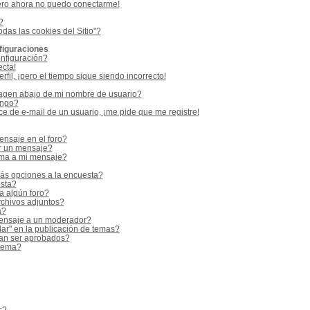
ero ahora no puedo conectarme!
?
odas las cookies del Sitio"?
figuraciones
nfiguración?
ecta!
fil, ¡pero el tiempo sigue siendo incorrecto!
gen abajo de mi nombre de usuario?
ango?
e de e-mail de un usuario, ¡me pide que me registre!
nsaje en el foro?
r un mensaje?
rma a mi mensaje?
ás opciones a la encuesta?
sta?
a algún foro?
rchivos adjuntos?
a?
ensaje a un moderador?
ar" en la publicación de temas?
an ser aprobados?
 tema?