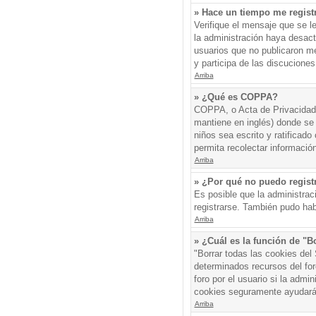
» Hace un tiempo me regist
Verifique el mensaje que se l
la administración haya desac
usuarios que no publicaron me
y participa de las discuciones
Arriba
» ¿Qué es COPPA?
COPPA, o Acta de Privacidad 
mantiene en inglés) donde se s
niños sea escrito y ratificad
permita recolectar informació
Arriba
» ¿Por qué no puedo regis
Es posible que la administrac
registrarse. También pudo hab
Arriba
» ¿Cuál es la función de "Bo
"Borrar todas las cookies del
determinados recursos del for
foro por el usuario si la admin
cookies seguramente ayudará
Arriba