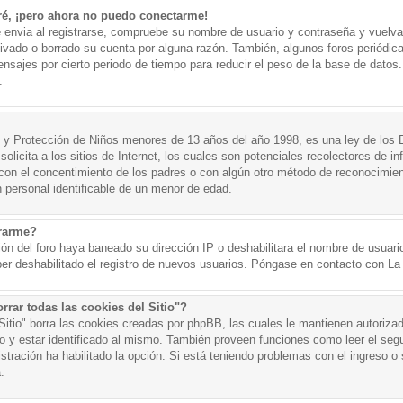
ré, ¡pero ahora no puedo conectarme!
e envia al registrarse, compruebe su nombre de usuario y contraseña y vuelva 
tivado o borrado su cuenta por alguna razón. También, algunos foros periód
nsajes por cierto periodo de tiempo para reducir el peso de la base de datos. 
.
y Protección de Niños menores de 13 años del año 1998, es una ley de los 
olicita a los sitios de Internet, los cuales son potenciales recolectores de in
o con el concentimiento de los padres o con algún otro método de reconocimien
n personal identificable de un menor de edad.
trarme?
ión del foro haya baneado su dirección IP o deshabilitara el nombre de usuario
er deshabilitado el registro de nuevos usuarios. Póngase en contacto con La A
rrar todas las cookies del Sitio"?
 Sitio" borra las cookies creadas por phpBB, las cuales le mantienen autoriza
o y estar identificado al mismo. También proveen funciones como leer el seg
istración ha habilitado la opción. Si está teniendo problemas con el ingreso o s
.