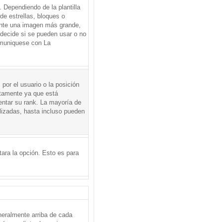
Dependiendo de la plantilla
de estrellas, bloques o
mente una imagen más grande,
 decide si se pueden usar o no
omuniquese con La
por el usuario o la posición
ctamente ya que está
entar su rank. La mayoría de
lizadas, hasta incluso pueden
itara la opción. Esto es para
neralmente arriba de cada