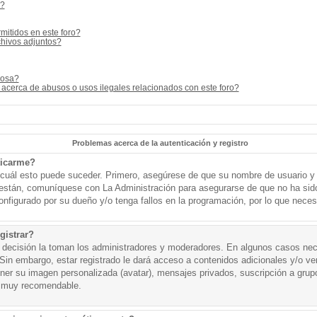
s?
mitidos en este foro?
hivos adjuntos?
cosa?
acerca de abusos o usos ilegales relacionados con este foro?
Problemas acerca de la autenticación y registro
ticarme?
o cuál esto puede suceder. Primero, asegúrese de que su nombre de usuario y
o están, comuníquese con La Administración para asegurarse de que no ha sid
onfigurado por su dueño y/o tenga fallos en la programación, por lo que necesi
gistrar?
a decisión la toman los administradores y moderadores. En algunos casos nece
Sin embargo, estar registrado le dará acceso a contenidos adicionales y/o v
tener su imagen personalizada (avatar), mensajes privados, suscripción a grup
 muy recomendable.