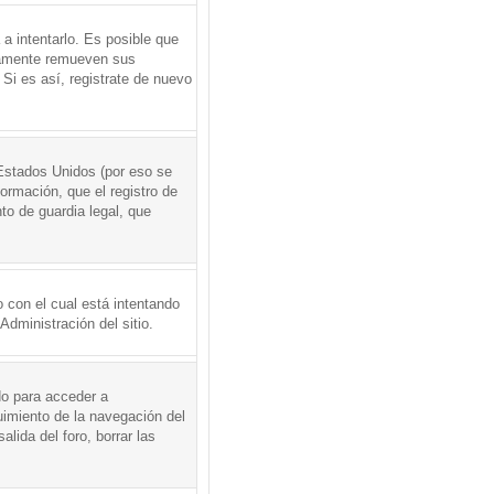
a intentarlo. Es posible que
icamente remueven sus
Si es así, registrate de nuevo
Estados Unidos (por eso se
formación, que el registro de
to de guardia legal, que
 con el cual está intentando
dministración del sitio.
do para acceder a
uimiento de la navegación del
alida del foro, borrar las