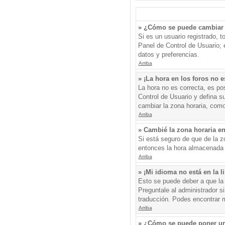
» ¿Cómo se puede cambiar 
Si es un usuario registrado, 
Panel de Control de Usuario; e
datos y preferencias.
Arriba
» ¡La hora en los foros no e
La hora no es correcta, es pos
Control de Usuario y defina s
cambiar la zona horaria, como
Arriba
» Cambié la zona horaria en 
Si está seguro de que de la zo
entonces la hora almacenada e
Arriba
» ¡Mi idioma no está en la li
Esto se puede deber a que la 
Preguntale al administrador si
traducción. Podes encontrar má
Arriba
» ¿Cómo se puede poner un