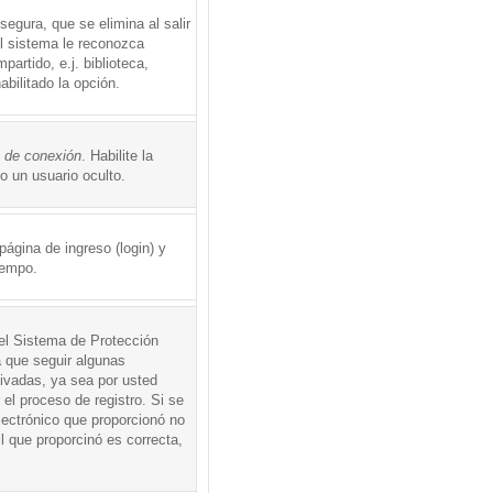
egura, que se elimina al salir
el sistema le reconozca
rtido, e.j. biblioteca,
abilitado la opción.
o de conexión
. Habilite la
 un usuario oculto.
ágina de ingreso (login) y
iempo.
 el Sistema de Protección
 que seguir algunas
tivadas, ya sea por usted
 el proceso de registro. Si se
electrónico que proporcionó no
l que proporcinó es correcta,