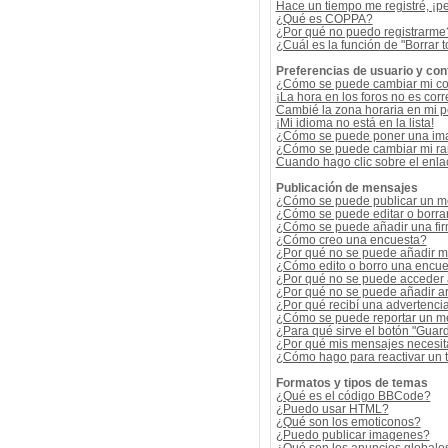
Hace un tiempo me registré, ¡p
¿Qué es COPPA?
¿Por qué no puedo registrarme
¿Cuál es la función de "Borrar t
Preferencias de usuario y con
¿Cómo se puede cambiar mi co
¡La hora en los foros no es corr
Cambié la zona horaria en mi per
¡Mi idioma no está en la lista!
¿Cómo se puede poner una ima
¿Cómo se puede cambiar mi r
Cuando hago clic sobre el enlac
Publicación de mensajes
¿Cómo se puede publicar un me
¿Cómo se puede editar o borra
¿Cómo se puede añadir una fi
¿Cómo creo una encuesta?
¿Por qué no se puede añadir m
¿Cómo edito o borro una encue
¿Por qué no se puede acceder 
¿Por qué no se puede añadir a
¿Por qué recibí una advertenci
¿Cómo se puede reportar un m
¿Para qué sirve el botón "Guard
¿Por qué mis mensajes necesit
¿Cómo hago para reactivar un
Formatos y tipos de temas
¿Qué es el código BBCode?
¿Puedo usar HTML?
¿Qué son los emoticonos?
¿Puedo publicar imagenes?