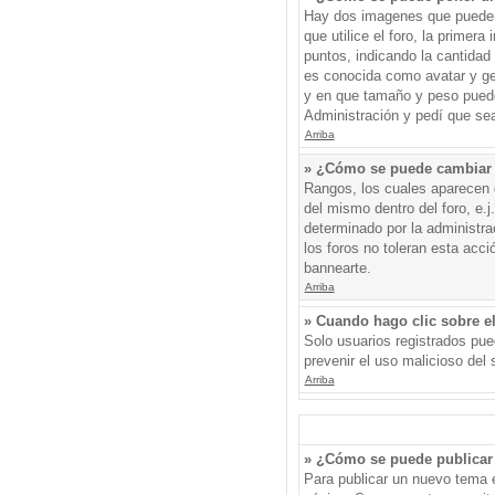
Hay dos imagenes que pueden 
que utilice el foro, la primer
puntos, indicando la cantida
es conocida como avatar y gen
y en que tamaño y peso puede
Administración y pedí que sea
Arriba
» ¿Cómo se puede cambiar
Rangos, los cuales aparecen d
del mismo dentro del foro, e.
determinado por la administr
los foros no toleran esta acc
bannearte.
Arriba
» Cuando hago clic sobre el
Solo usuarios registrados pued
prevenir el uso malicioso del
Arriba
» ¿Cómo se puede publicar 
Para publicar un nuevo tema e