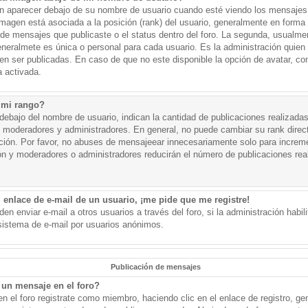
aparecer debajo de su nombre de usuario cuando esté viendo los mensajes. 
a imagen está asociada a la posición (rank) del usuario, generalmente en forma 
d de mensajes que publicaste o el status dentro del foro. La segunda, usual
eralmete es única o personal para cada usuario. Es la administración quien
n ser publicadas. En caso de que no este disponible la opción de avatar, c
 activada.
 mi rango?
ebajo del nombre de usuario, indican la cantidad de publicaciones realizadas 
j. moderadores y administradores. En general, no puede cambiar su rank dire
ación. Por favor, no abuses de mensajeear innecesariamente solo para increm
ión y moderadores o administradores reducirán el número de publicaciones rea
 enlace de e-mail de un usuario, ¡me pide que me registre!
en enviar e-mail a otros usuarios a través del foro, si la administración habil
 sistema de e-mail por usuarios anónimos.
Publicación de mensajes
un mensaje en el foro?
n el foro registrate como miembro, haciendo clic en el enlace de registro, ge