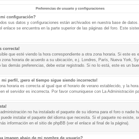
Preferencias de usuario y configuraciones
mi configuración?
todos sus datos y configuraciones están archivados en nuestra base de datos. P
l enlace se encuentra en la parte superior de las páginas del foro. Este sist
s correcta!
ible que esté viendo la hora correspondiente a otra zona horaria. Si este es e
u zona horaria de acuerdo a su ubicación, e.j. Londres, París, Nueva York, S
 las demás preferencias, debe estar registrado. Si no lo está, este es un bu
mi perfil, ¡pero el tiempo sigue siendo incorrecto!
na horaria es correcta al igual que el horario de verano establecido, y la hora
n el servidor es incorrecta. Por favor comuniquese con La Administración par
sta!
administración no ha instalado el paquete de su idioma para el foro o nadie h
 puede instalar el paquete del idioma que necesita. Si el paquete no existe, se
s información en el sitio de phpBB (ver el enlace al final de la página).
a imagen abajo de mi nombre de usuario?