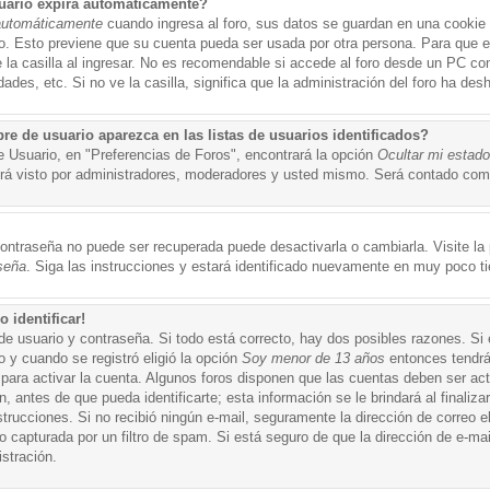
uario expira automáticamente?
automáticamente
cuando ingresa al foro, sus datos se guardan en una cookie s
po. Esto previene que su cuenta pueda ser usada por otra persona. Para que 
a casilla al ingresar. No es recomendable si accede al foro desde un PC compa
ades, etc. Si no ve la casilla, significa que la administración del foro ha desh
 de usuario aparezca en las listas de usuarios identificados?
e Usuario, en "Preferencias de Foros", encontrará la opción
Ocultar mi estad
á visto por administradores, moderadores y usted mismo. Será contado como
ontraseña no puede ser recuperada puede desactivarla o cambiarla. Visite la p
seña
. Siga las instrucciones y estará identificado nuevamente en muy poco t
 identificar!
de usuario y contraseña. Si todo está correcto, hay dos posibles razones. Si
o y cuando se registró eligió la opción
Soy menor de 13 años
entonces tendrá
 para activar la cuenta. Algunos foros disponen que las cuentas deben ser ac
 antes de que pueda identificarte; esta información se le brindará al finalizar
nstrucciones. Si no recibió ningún e-mail, seguramente la dirección de correo 
o capturada por un filtro de spam. Si está seguro de que la dirección de e-mai
stración.