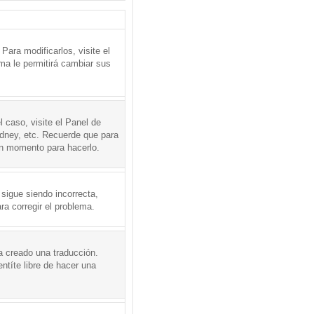
ara modificarlos, visite el
ema le permitirá cambiar sus
l caso, visite el Panel de
ydney, etc. Recuerde que para
en momento para hacerlo.
 sigue siendo incorrecta,
a corregir el problema.
a creado una traducción.
ntíte libre de hacer una