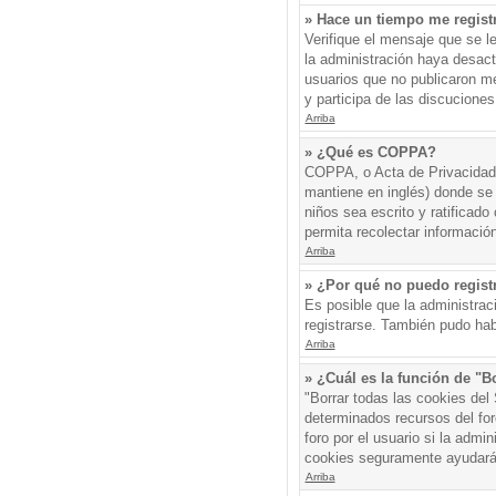
» Hace un tiempo me regist
Verifique el mensaje que se l
la administración haya desac
usuarios que no publicaron me
y participa de las discuciones
Arriba
» ¿Qué es COPPA?
COPPA, o Acta de Privacidad 
mantiene en inglés) donde se s
niños sea escrito y ratificad
permita recolectar informació
Arriba
» ¿Por qué no puedo regis
Es posible que la administrac
registrarse. También pudo hab
Arriba
» ¿Cuál es la función de "Bo
"Borrar todas las cookies del
determinados recursos del for
foro por el usuario si la admin
cookies seguramente ayudará
Arriba