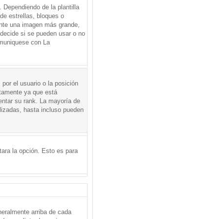
Dependiendo de la plantilla
de estrellas, bloques o
mente una imagen más grande,
 decide si se pueden usar o no
omuniquese con La
por el usuario o la posición
ctamente ya que está
entar su rank. La mayoría de
lizadas, hasta incluso pueden
itara la opción. Esto es para
neralmente arriba de cada