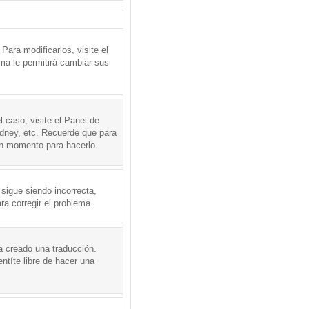
ara modificarlos, visite el
ema le permitirá cambiar sus
l caso, visite el Panel de
ydney, etc. Recuerde que para
en momento para hacerlo.
 sigue siendo incorrecta,
a corregir el problema.
a creado una traducción.
ntíte libre de hacer una