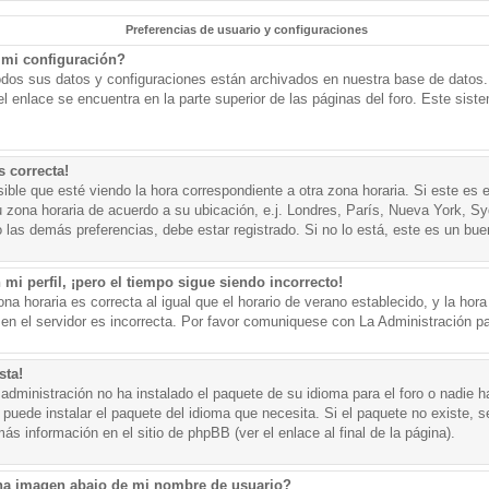
Preferencias de usuario y configuraciones
mi configuración?
todos sus datos y configuraciones están archivados en nuestra base de datos. P
l enlace se encuentra en la parte superior de las páginas del foro. Este sist
s correcta!
ible que esté viendo la hora correspondiente a otra zona horaria. Si este es e
u zona horaria de acuerdo a su ubicación, e.j. Londres, París, Nueva York, S
 las demás preferencias, debe estar registrado. Si no lo está, este es un bu
mi perfil, ¡pero el tiempo sigue siendo incorrecto!
na horaria es correcta al igual que el horario de verano establecido, y la hora
n el servidor es incorrecta. Por favor comuniquese con La Administración par
sta!
administración no ha instalado el paquete de su idioma para el foro o nadie h
 puede instalar el paquete del idioma que necesita. Si el paquete no existe, se
s información en el sitio de phpBB (ver el enlace al final de la página).
a imagen abajo de mi nombre de usuario?