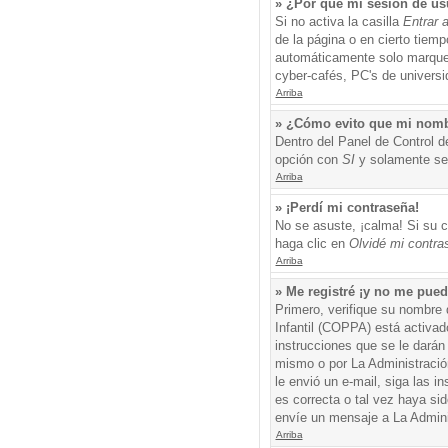
» ¿Por qué mi sesión de us
Si no activa la casilla
Entrar 
de la página o en cierto tiem
automáticamente solo marque l
cyber-cafés, PC's de universid
Arriba
» ¿Cómo evito que mi nombre
Dentro del Panel de Control d
opción con
SI
y solamente ser
Arriba
» ¡Perdí mi contraseña!
No se asuste, ¡calma! Si su c
haga clic en
Olvidé mi contra
Arriba
» Me registré ¡y no me puedo
Primero, verifique su nombre 
Infantil (COPPA) está activad
instrucciones que se le darán
mismo o por La Administración,
le envió un e-mail, siga las i
es correcta o tal vez haya sid
envíe un mensaje a La Admini
Arriba