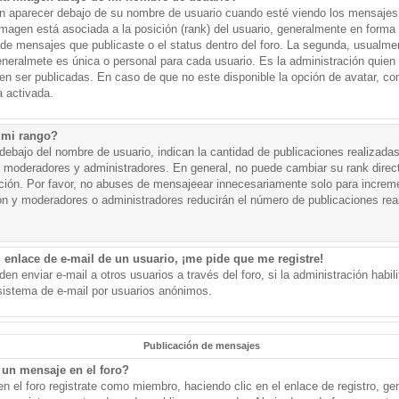
aparecer debajo de su nombre de usuario cuando esté viendo los mensajes. 
a imagen está asociada a la posición (rank) del usuario, generalmente en forma 
d de mensajes que publicaste o el status dentro del foro. La segunda, usual
eralmete es única o personal para cada usuario. Es la administración quien
n ser publicadas. En caso de que no este disponible la opción de avatar, c
 activada.
 mi rango?
ebajo del nombre de usuario, indican la cantidad de publicaciones realizadas 
j. moderadores y administradores. En general, no puede cambiar su rank dire
ación. Por favor, no abuses de mensajeear innecesariamente solo para increm
ión y moderadores o administradores reducirán el número de publicaciones rea
 enlace de e-mail de un usuario, ¡me pide que me registre!
en enviar e-mail a otros usuarios a través del foro, si la administración habil
 sistema de e-mail por usuarios anónimos.
Publicación de mensajes
un mensaje en el foro?
n el foro registrate como miembro, haciendo clic en el enlace de registro, ge