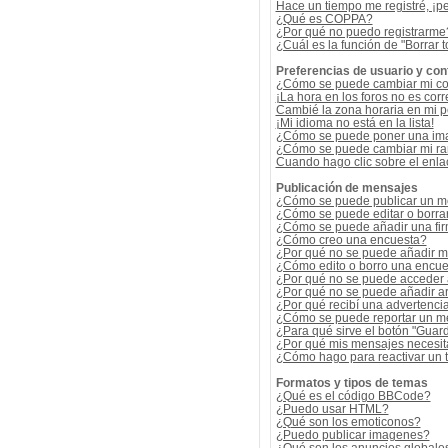
Hace un tiempo me registré, ¡p
¿Qué es COPPA?
¿Por qué no puedo registrarme
¿Cuál es la función de "Borrar t
Preferencias de usuario y con
¿Cómo se puede cambiar mi co
¡La hora en los foros no es corr
Cambié la zona horaria en mi per
¡Mi idioma no está en la lista!
¿Cómo se puede poner una ima
¿Cómo se puede cambiar mi r
Cuando hago clic sobre el enlac
Publicación de mensajes
¿Cómo se puede publicar un me
¿Cómo se puede editar o borra
¿Cómo se puede añadir una fi
¿Cómo creo una encuesta?
¿Por qué no se puede añadir m
¿Cómo edito o borro una encue
¿Por qué no se puede acceder 
¿Por qué no se puede añadir a
¿Por qué recibí una advertenci
¿Cómo se puede reportar un m
¿Para qué sirve el botón "Guard
¿Por qué mis mensajes necesit
¿Cómo hago para reactivar un
Formatos y tipos de temas
¿Qué es el código BBCode?
¿Puedo usar HTML?
¿Qué son los emoticonos?
¿Puedo publicar imagenes?