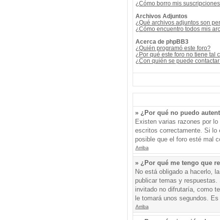
¿Cómo borro mis suscripcione
Archivos Adjuntos
¿Qué archivos adjuntos son per
¿Cómo encuentro todos mis arc
Acerca de phpBB3
¿Quién programó este foro?
¿Por qué este foro no tiene tal 
¿Con quién se puede contactar 
» ¿Por qué no puedo auten
Existen varias razones por l
escritos correctamente. Si l
posible que el foro esté mal c
Arriba
» ¿Por qué me tengo que re
No está obligado a hacerlo, l
publicar temas y respuestas. 
invitado no difrutaría, como 
le tomará unos segundos. Es
Arriba