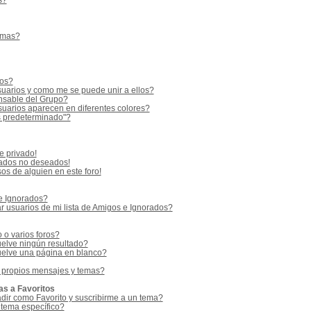
s?
emas?
ios?
uarios y como me se puede unir a ellos?
sable del Grupo?
uarios aparecen en diferentes colores?
s predeterminado"?
e privado!
vados no deseados!
os de alguien en este foro!
 e Ignorados?
 usuarios de mi lista de Amigos e Ignorados?
o varios foros?
elve ningún resultado?
elve una página en blanco?
 propios mensajes y temas?
as a Favoritos
adir como Favorito y suscribirme a un tema?
 tema específico?