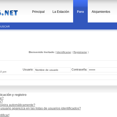
Principal
La Estación
Foro
Alojamientos
BUSCAR
Bienvenido Invitado
(
Identificarse
|
Registrarse
)
Usuario:
Contraseña:
40 pm
icación y registro
me?
r?
 expira automáticamente?
suario aparezca en las listas de usuarios identificados?
ificar!