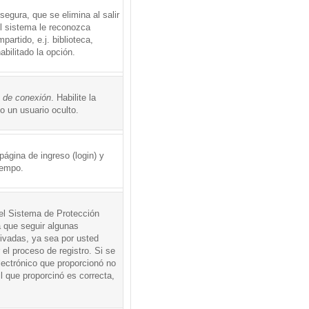
egura, que se elimina al salir
el sistema le reconozca
rtido, e.j. biblioteca,
abilitado la opción.
o de conexión
. Habilite la
 un usuario oculto.
ágina de ingreso (login) y
iempo.
 el Sistema de Protección
 que seguir algunas
tivadas, ya sea por usted
 el proceso de registro. Si se
electrónico que proporcionó no
l que proporcinó es correcta,