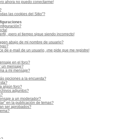
ero ahora no puedo conectarme!
?
odas las cookies del Sitio"?
figuraciones
nfiguración?
ecta!
fil, ¡pero el tiempo sigue siendo incorrecto!
gen abajo de mi nombre de usuario?
ango?
e de e-mail de un usuario, ¡me pide que me registre!
nsaje en el foro?
r un mensaje?
rma a mi mensaje?
ás opciones a la encuesta?
sta?
a algún foro?
rchivos adjuntos?
a?
ensaje a un moderador?
ar" en la publicación de temas?
an ser aprobados?
 tema?