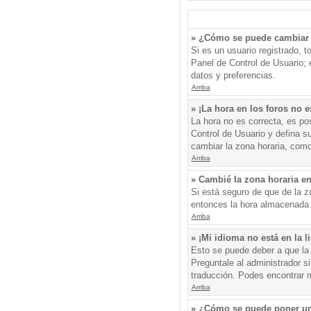
» ¿Cómo se puede cambiar 
Si es un usuario registrado, 
Panel de Control de Usuario; e
datos y preferencias.
Arriba
» ¡La hora en los foros no e
La hora no es correcta, es pos
Control de Usuario y defina s
cambiar la zona horaria, como
Arriba
» Cambié la zona horaria en 
Si está seguro de que de la zo
entonces la hora almacenada e
Arriba
» ¡Mi idioma no está en la li
Esto se puede deber a que la 
Preguntale al administrador si
traducción. Podes encontrar má
Arriba
» ¿Cómo se puede poner un