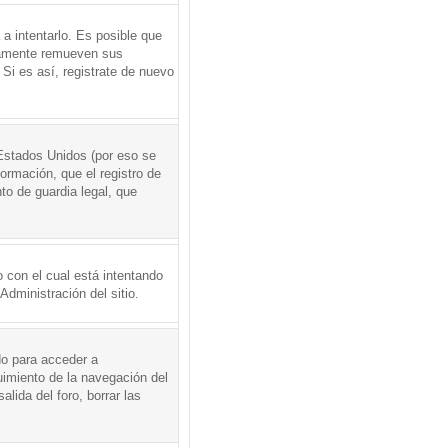
a intentarlo. Es posible que
icamente remueven sus
Si es así, registrate de nuevo
Estados Unidos (por eso se
formación, que el registro de
to de guardia legal, que
 con el cual está intentando
dministración del sitio.
do para acceder a
uimiento de la navegación del
alida del foro, borrar las