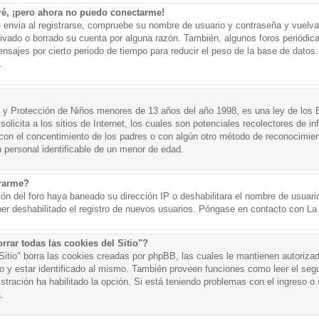
ré, ¡pero ahora no puedo conectarme!
e envia al registrarse, compruebe su nombre de usuario y contraseña y vuelva 
tivado o borrado su cuenta por alguna razón. También, algunos foros periód
nsajes por cierto periodo de tiempo para reducir el peso de la base de datos. 
.
y Protección de Niños menores de 13 años del año 1998, es una ley de los 
olicita a los sitios de Internet, los cuales son potenciales recolectores de in
o con el concentimiento de los padres o con algún otro método de reconocimien
n personal identificable de un menor de edad.
trarme?
ión del foro haya baneado su dirección IP o deshabilitara el nombre de usuario
er deshabilitado el registro de nuevos usuarios. Póngase en contacto con La A
rrar todas las cookies del Sitio"?
 Sitio" borra las cookies creadas por phpBB, las cuales le mantienen autoriza
o y estar identificado al mismo. También proveen funciones como leer el seg
istración ha habilitado la opción. Si está teniendo problemas con el ingreso o s
.