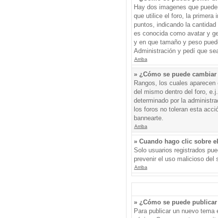
Hay dos imagenes que pueden 
que utilice el foro, la primer
puntos, indicando la cantida
es conocida como avatar y gen
y en que tamaño y peso puede
Administración y pedí que sea
Arriba
» ¿Cómo se puede cambiar
Rangos, los cuales aparecen d
del mismo dentro del foro, e.
determinado por la administr
los foros no toleran esta acc
bannearte.
Arriba
» Cuando hago clic sobre el
Solo usuarios registrados pued
prevenir el uso malicioso del
Arriba
» ¿Cómo se puede publicar 
Para publicar un nuevo tema e