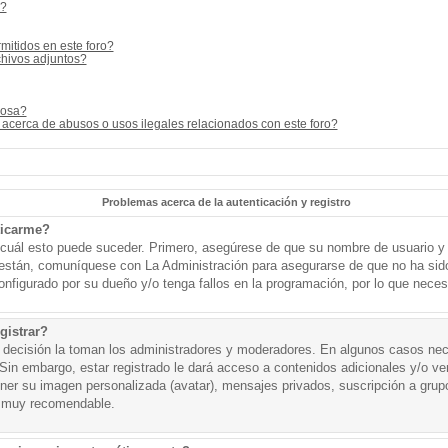
s?
mitidos en este foro?
hivos adjuntos?
cosa?
acerca de abusos o usos ilegales relacionados con este foro?
Problemas acerca de la autenticación y registro
ticarme?
o cuál esto puede suceder. Primero, asegúrese de que su nombre de usuario y
o están, comuníquese con La Administración para asegurarse de que no ha sid
onfigurado por su dueño y/o tenga fallos en la programación, por lo que necesi
gistrar?
a decisión la toman los administradores y moderadores. En algunos casos nece
Sin embargo, estar registrado le dará acceso a contenidos adicionales y/o v
tener su imagen personalizada (avatar), mensajes privados, suscripción a grup
 muy recomendable.