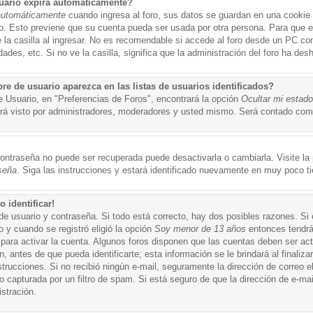
uario expira automáticamente?
automáticamente
cuando ingresa al foro, sus datos se guardan en una cookie s
po. Esto previene que su cuenta pueda ser usada por otra persona. Para que 
a casilla al ingresar. No es recomendable si accede al foro desde un PC compa
ades, etc. Si no ve la casilla, significa que la administración del foro ha desh
 de usuario aparezca en las listas de usuarios identificados?
e Usuario, en "Preferencias de Foros", encontrará la opción
Ocultar mi estad
á visto por administradores, moderadores y usted mismo. Será contado como
ontraseña no puede ser recuperada puede desactivarla o cambiarla. Visite la p
seña
. Siga las instrucciones y estará identificado nuevamente en muy poco t
 identificar!
de usuario y contraseña. Si todo está correcto, hay dos posibles razones. Si
o y cuando se registró eligió la opción
Soy menor de 13 años
entonces tendrá
 para activar la cuenta. Algunos foros disponen que las cuentas deben ser ac
 antes de que pueda identificarte; esta información se le brindará al finalizar
nstrucciones. Si no recibió ningún e-mail, seguramente la dirección de correo 
o capturada por un filtro de spam. Si está seguro de que la dirección de e-mai
stración.