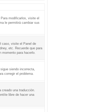
ara modificarlos, visite el
ema le permitirá cambiar sus
l caso, visite el Panel de
ydney, etc. Recuerde que para
en momento para hacerlo.
 sigue siendo incorrecta,
a corregir el problema.
a creado una traducción.
ntíte libre de hacer una