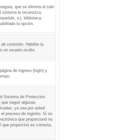
egura, que se elimina al salir
el sistema le reconozca
rtido, e.j. biblioteca,
abilitado la opción.
o de conexión
. Habilite la
 un usuario oculto.
ágina de ingreso (login) y
iempo.
 el Sistema de Protección
 que seguir algunas
tivadas, ya sea por usted
 el proceso de registro. Si se
electrónico que proporcionó no
l que proporcinó es correcta,