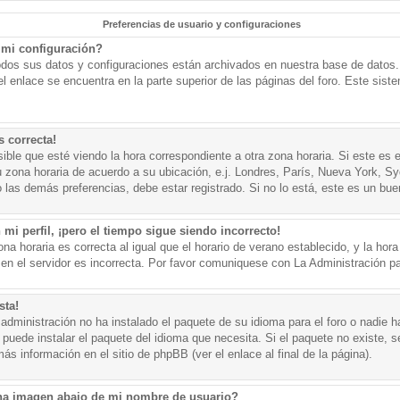
Preferencias de usuario y configuraciones
mi configuración?
todos sus datos y configuraciones están archivados en nuestra base de datos. P
l enlace se encuentra en la parte superior de las páginas del foro. Este sist
s correcta!
ible que esté viendo la hora correspondiente a otra zona horaria. Si este es e
u zona horaria de acuerdo a su ubicación, e.j. Londres, París, Nueva York, S
 las demás preferencias, debe estar registrado. Si no lo está, este es un bu
mi perfil, ¡pero el tiempo sigue siendo incorrecto!
na horaria es correcta al igual que el horario de verano establecido, y la hora
n el servidor es incorrecta. Por favor comuniquese con La Administración par
sta!
administración no ha instalado el paquete de su idioma para el foro o nadie h
 puede instalar el paquete del idioma que necesita. Si el paquete no existe, se
s información en el sitio de phpBB (ver el enlace al final de la página).
a imagen abajo de mi nombre de usuario?