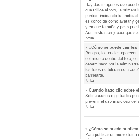
Hay dos imagenes que pueden 
que utilice el foro, la primer
puntos, indicando la cantida
es conocida como avatar y gen
y en que tamaño y peso puede
Administración y pedí que sea
Arriba
» ¿Cómo se puede cambiar
Rangos, los cuales aparecen d
del mismo dentro del foro, e.
determinado por la administr
los foros no toleran esta acc
bannearte.
Arriba
» Cuando hago clic sobre el
Solo usuarios registrados pued
prevenir el uso malicioso del
Arriba
» ¿Cómo se puede publicar 
Para publicar un nuevo tema e