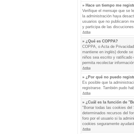
» Hace un tiempo me regist
Verifique el mensaje que se l
la administración haya desac
usuarios que no publicaron me
y participa de las discuciones
Arriba
» ¿Qué es COPPA?
COPPA, o Acta de Privacidad 
mantiene en inglés) donde se s
niños sea escrito y ratificad
permita recolectar informació
Arriba
» ¿Por qué no puedo regis
Es posible que la administrac
registrarse. También pudo hab
Arriba
» ¿Cuál es la función de "Bo
"Borrar todas las cookies del
determinados recursos del for
foro por el usuario si la admin
cookies seguramente ayudará
Arriba