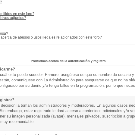
s?
mitidos en este foro?
hivos adjuntos?
cosa?
acerca de abusos o usos ilegales relacionados con este foro?
Problemas acerca de la autenticación y registro
ticarme?
o cuál esto puede suceder. Primero, asegúrese de que su nombre de usuario y
o están, comuníquese con La Administración para asegurarse de que no ha sid
onfigurado por su dueño y/o tenga fallos en la programación, por lo que necesi
gistrar?
a decisión la toman los administradores y moderadores. En algunos casos nece
Sin embargo, estar registrado le dará acceso a contenidos adicionales y/o v
tener su imagen personalizada (avatar), mensajes privados, suscripción a grup
 muy recomendable.