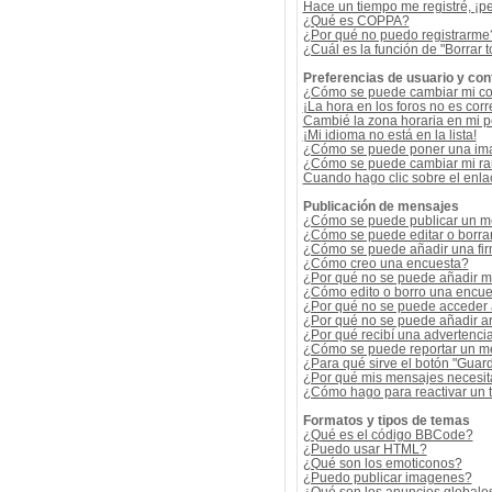
Hace un tiempo me registré, ¡p
¿Qué es COPPA?
¿Por qué no puedo registrarme
¿Cuál es la función de "Borrar t
Preferencias de usuario y con
¿Cómo se puede cambiar mi co
¡La hora en los foros no es corr
Cambié la zona horaria en mi per
¡Mi idioma no está en la lista!
¿Cómo se puede poner una ima
¿Cómo se puede cambiar mi r
Cuando hago clic sobre el enlac
Publicación de mensajes
¿Cómo se puede publicar un me
¿Cómo se puede editar o borra
¿Cómo se puede añadir una fi
¿Cómo creo una encuesta?
¿Por qué no se puede añadir m
¿Cómo edito o borro una encue
¿Por qué no se puede acceder 
¿Por qué no se puede añadir a
¿Por qué recibí una advertenci
¿Cómo se puede reportar un m
¿Para qué sirve el botón "Guard
¿Por qué mis mensajes necesit
¿Cómo hago para reactivar un
Formatos y tipos de temas
¿Qué es el código BBCode?
¿Puedo usar HTML?
¿Qué son los emoticonos?
¿Puedo publicar imagenes?