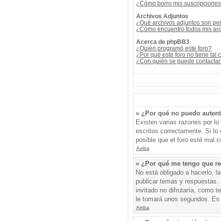
¿Cómo borro mis suscripcione
Archivos Adjuntos
¿Qué archivos adjuntos son per
¿Cómo encuentro todos mis arc
Acerca de phpBB3
¿Quién programó este foro?
¿Por qué este foro no tiene tal 
¿Con quién se puede contactar 
» ¿Por qué no puedo auten
Existen varias razones por l
escritos correctamente. Si l
posible que el foro esté mal c
Arriba
» ¿Por qué me tengo que re
No está obligado a hacerlo, l
publicar temas y respuestas. 
invitado no difrutaría, como 
le tomará unos segundos. Es
Arriba