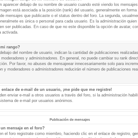
aparecer debajo de su nombre de usuario cuando esté viendo los mensajes. 
a imagen está asociada a la posición (rank) del usuario, generalmente en forma 
d de mensajes que publicaste o el status dentro del foro. La segunda, usual
eralmete es única o personal para cada usuario. Es la administración quien
n ser publicadas. En caso de que no este disponible la opción de avatar, c
 activada.
 mi rango?
ebajo del nombre de usuario, indican la cantidad de publicaciones realizadas 
j. moderadores y administradores. En general, no puede cambiar su rank dire
ación. Por favor, no abuses de mensajeear innecesariamente solo para increm
ión y moderadores o administradores reducirán el número de publicaciones rea
 enlace de e-mail de un usuario, ¡me pide que me registre!
en enviar e-mail a otros usuarios a través del foro, si la administración habil
 sistema de e-mail por usuarios anónimos.
Publicación de mensajes
un mensaje en el foro?
n el foro registrate como miembro, haciendo clic en el enlace de registro, ge