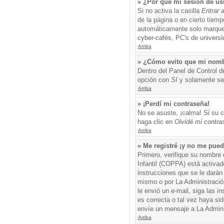
» ¿Por qué mi sesión de us
Si no activa la casilla
Entrar 
de la página o en cierto tiem
automáticamente solo marque l
cyber-cafés, PC's de universid
Arriba
» ¿Cómo evito que mi nombre
Dentro del Panel de Control d
opción con
SI
y solamente ser
Arriba
» ¡Perdí mi contraseña!
No se asuste, ¡calma! Si su c
haga clic en
Olvidé mi contra
Arriba
» Me registré ¡y no me puedo
Primero, verifique su nombre 
Infantil (COPPA) está activad
instrucciones que se le darán
mismo o por La Administración,
le envió un e-mail, siga las i
es correcta o tal vez haya sid
envíe un mensaje a La Admini
Arriba