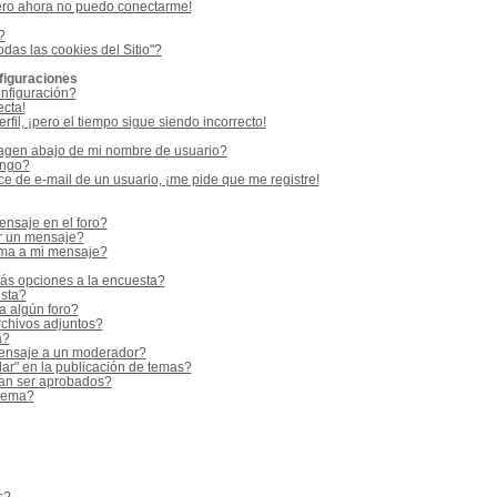
ero ahora no puedo conectarme!
?
odas las cookies del Sitio"?
figuraciones
nfiguración?
ecta!
fil, ¡pero el tiempo sigue siendo incorrecto!
gen abajo de mi nombre de usuario?
ango?
e de e-mail de un usuario, ¡me pide que me registre!
nsaje en el foro?
r un mensaje?
rma a mi mensaje?
ás opciones a la encuesta?
sta?
a algún foro?
rchivos adjuntos?
a?
ensaje a un moderador?
ar" en la publicación de temas?
an ser aprobados?
 tema?