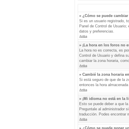
» ¿Cómo se puede cambiar 
Si es un usuario registrado, 
Panel de Control de Usuario; e
datos y preferencias.
Arriba
» ¡La hora en los foros no e
La hora no es correcta, es pos
Control de Usuario y defina s
cambiar la zona horaria, como
Arriba
» Cambié la zona horaria en 
Si está seguro de que de la zo
entonces la hora almacenada e
Arriba
» ¡Mi idioma no está en la li
Esto se puede deber a que la 
Preguntale al administrador si
traducción. Podes encontrar má
Arriba
» ¿Cómo se puede poner un