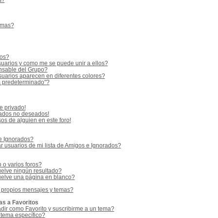
s?
emas?
ios?
uarios y como me se puede unir a ellos?
sable del Grupo?
uarios aparecen en diferentes colores?
s predeterminado"?
e privado!
vados no deseados!
os de alguien en este foro!
 e Ignorados?
 usuarios de mi lista de Amigos e Ignorados?
o varios foros?
elve ningún resultado?
elve una página en blanco?
 propios mensajes y temas?
as a Favoritos
adir como Favorito y suscribirme a un tema?
 tema específico?