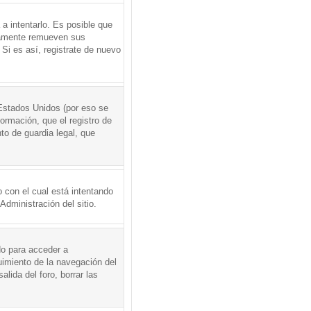
a intentarlo. Es posible que
icamente remueven sus
Si es así, registrate de nuevo
Estados Unidos (por eso se
formación, que el registro de
to de guardia legal, que
 con el cual está intentando
dministración del sitio.
do para acceder a
uimiento de la navegación del
alida del foro, borrar las