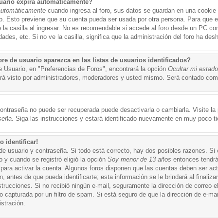
uario expira automáticamente?
automáticamente
cuando ingresa al foro, sus datos se guardan en una cookie s
po. Esto previene que su cuenta pueda ser usada por otra persona. Para que 
a casilla al ingresar. No es recomendable si accede al foro desde un PC compa
ades, etc. Si no ve la casilla, significa que la administración del foro ha desh
 de usuario aparezca en las listas de usuarios identificados?
e Usuario, en "Preferencias de Foros", encontrará la opción
Ocultar mi estad
á visto por administradores, moderadores y usted mismo. Será contado como
ontraseña no puede ser recuperada puede desactivarla o cambiarla. Visite la p
seña
. Siga las instrucciones y estará identificado nuevamente en muy poco t
 identificar!
de usuario y contraseña. Si todo está correcto, hay dos posibles razones. Si
o y cuando se registró eligió la opción
Soy menor de 13 años
entonces tendrá
 para activar la cuenta. Algunos foros disponen que las cuentas deben ser ac
 antes de que pueda identificarte; esta información se le brindará al finalizar
nstrucciones. Si no recibió ningún e-mail, seguramente la dirección de correo 
o capturada por un filtro de spam. Si está seguro de que la dirección de e-mai
stración.