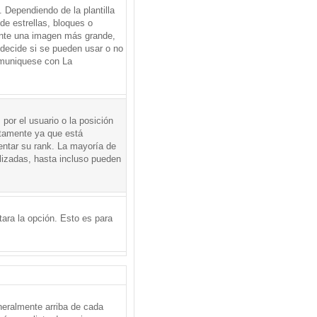
Dependiendo de la plantilla
de estrellas, bloques o
mente una imagen más grande,
 decide si se pueden usar o no
omuniquese con La
por el usuario o la posición
ctamente ya que está
entar su rank. La mayoría de
lizadas, hasta incluso pueden
itara la opción. Esto es para
neralmente arriba de cada