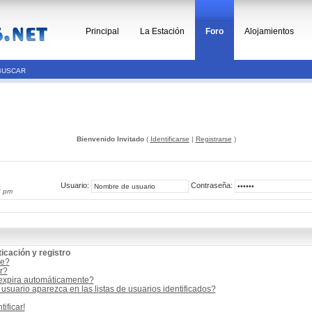
Principal
La Estación
Foro
Alojamientos
BUSCAR
Bienvenido Invitado
(
Identificarse
|
Registrarse
)
Usuario:
Contraseña:
3 pm
icación y registro
me?
r?
 expira automáticamente?
suario aparezca en las listas de usuarios identificados?
ificar!