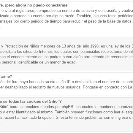
ré, ¡pero ahora no puedo conectarme!
e envia al registrarse, compruebe su nombre de usuario y contraseña y vuelva 
tivado o borrado su cuenta por alguna razón. También, algunos foros periód
nsajes por cierto periodo de tiempo para reducir el peso de la base de datos. 
.
y Protección de Niños menores de 13 años del año 1998, es una ley de los 
olicita a los sitios de Internet, los cuales son potenciales recolectores de in
o con el concentimiento de los padres o con algún otro método de reconocimien
n personal identificable de un menor de edad.
trarme?
ión del foro haya baneado su dirección IP o deshabilitara el nombre de usuario
er deshabilitado el registro de nuevos usuarios. Póngase en contacto con La A
rrar todas las cookies del Sitio"?
 Sitio" borra las cookies creadas por phpBB, las cuales le mantienen autoriza
o y estar identificado al mismo. También proveen funciones como leer el seg
istración ha habilitado la opción. Si está teniendo problemas con el ingreso o s
.