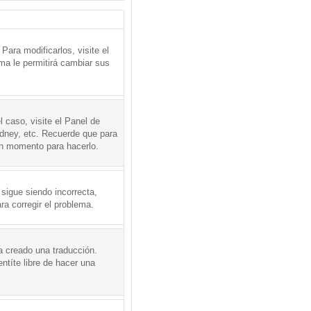
ara modificarlos, visite el
ema le permitirá cambiar sus
l caso, visite el Panel de
ydney, etc. Recuerde que para
en momento para hacerlo.
 sigue siendo incorrecta,
a corregir el problema.
a creado una traducción.
ntíte libre de hacer una