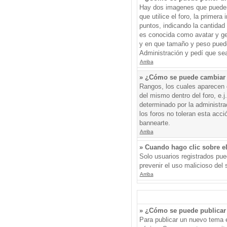
Hay dos imagenes que pueden 
que utilice el foro, la primer
puntos, indicando la cantida
es conocida como avatar y gen
y en que tamaño y peso puede
Administración y pedí que sea
Arriba
» ¿Cómo se puede cambiar
Rangos, los cuales aparecen d
del mismo dentro del foro, e.
determinado por la administr
los foros no toleran esta acc
bannearte.
Arriba
» Cuando hago clic sobre el
Solo usuarios registrados pued
prevenir el uso malicioso del
Arriba
» ¿Cómo se puede publicar 
Para publicar un nuevo tema e