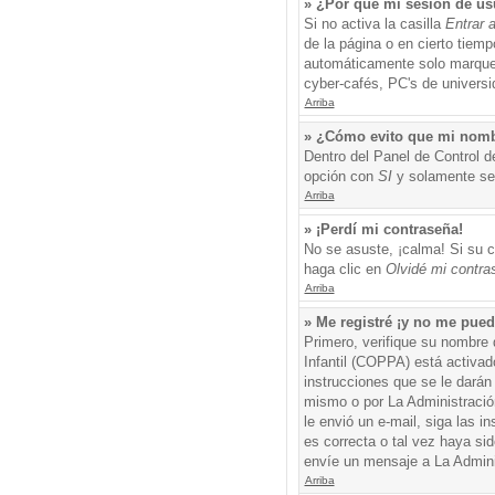
» ¿Por qué mi sesión de us
Si no activa la casilla
Entrar 
de la página o en cierto tiem
automáticamente solo marque l
cyber-cafés, PC's de universid
Arriba
» ¿Cómo evito que mi nombre
Dentro del Panel de Control d
opción con
SI
y solamente ser
Arriba
» ¡Perdí mi contraseña!
No se asuste, ¡calma! Si su c
haga clic en
Olvidé mi contra
Arriba
» Me registré ¡y no me puedo
Primero, verifique su nombre 
Infantil (COPPA) está activad
instrucciones que se le darán
mismo o por La Administración,
le envió un e-mail, siga las i
es correcta o tal vez haya sid
envíe un mensaje a La Admini
Arriba