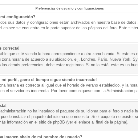
Preferencias de usuario y configuraciones
mi configuración?
todos sus datos y configuraciones están archivados en nuestra base de datos. P
l enlace se encuentra en la parte superior de las páginas del foro. Este sist
s correcta!
ible que esté viendo la hora correspondiente a otra zona horaria. Si este es e
u zona horaria de acuerdo a su ubicación, e.j. Londres, París, Nueva York, S
 las demás preferencias, debe estar registrado. Si no lo está, este es un bu
mi perfil, ¡pero el tiempo sigue siendo incorrecto!
na horaria es correcta al igual que el horario de verano establecido, y la hora
n el servidor es incorrecta. Por favor comuniquese con La Administración par
sta!
administración no ha instalado el paquete de su idioma para el foro o nadie h
 puede instalar el paquete del idioma que necesita. Si el paquete no existe, se
s información en el sitio de phpBB (ver el enlace al final de la página).
a imagen abajo de mi nombre de usuario?