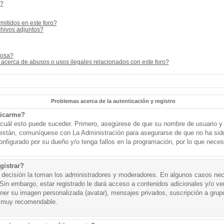
s?
mitidos en este foro?
hivos adjuntos?
cosa?
acerca de abusos o usos ilegales relacionados con este foro?
Problemas acerca de la autenticación y registro
ticarme?
o cuál esto puede suceder. Primero, asegúrese de que su nombre de usuario y
o están, comuníquese con La Administración para asegurarse de que no ha sid
onfigurado por su dueño y/o tenga fallos en la programación, por lo que necesi
gistrar?
a decisión la toman los administradores y moderadores. En algunos casos nece
Sin embargo, estar registrado le dará acceso a contenidos adicionales y/o v
tener su imagen personalizada (avatar), mensajes privados, suscripción a grup
 muy recomendable.