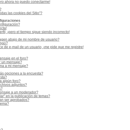
ero ahora no puedo conectarme!
?
odas las cookies del Sitio"?
figuraciones
nfiguración?
ecta!
fil, ¡pero el tiempo sigue siendo incorrecto!
gen abajo de mi nombre de usuario?
ango?
e de e-mail de un usuario, ¡me pide que me registre!
nsaje en el foro?
r un mensaje?
rma a mi mensaje?
ás opciones a la encuesta?
sta?
a algún foro?
rchivos adjuntos?
a?
ensaje a un moderador?
ar" en la publicación de temas?
an ser aprobados?
 tema?