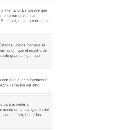
a intentarlo. Es posible que
icamente remueven sus
Si es así, registrate de nuevo
Estados Unidos (por eso se
formación, que el registro de
to de guardia legal, que
 con el cual está intentando
dministración del sitio.
do para acceder a
uimiento de la navegación del
alida del foro, borrar las