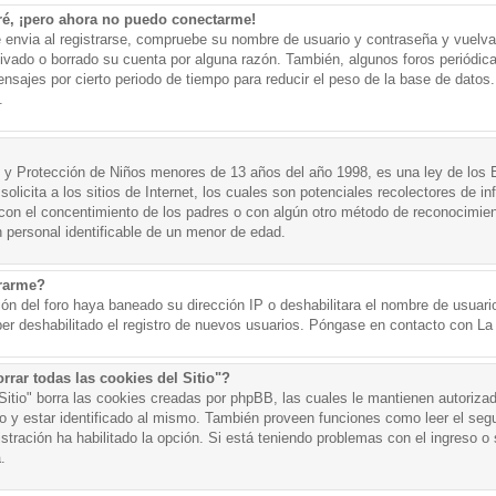
ré, ¡pero ahora no puedo conectarme!
e envia al registrarse, compruebe su nombre de usuario y contraseña y vuelva 
tivado o borrado su cuenta por alguna razón. También, algunos foros periód
nsajes por cierto periodo de tiempo para reducir el peso de la base de datos. 
.
y Protección de Niños menores de 13 años del año 1998, es una ley de los 
olicita a los sitios de Internet, los cuales son potenciales recolectores de in
o con el concentimiento de los padres o con algún otro método de reconocimien
n personal identificable de un menor de edad.
trarme?
ión del foro haya baneado su dirección IP o deshabilitara el nombre de usuario
er deshabilitado el registro de nuevos usuarios. Póngase en contacto con La A
rrar todas las cookies del Sitio"?
 Sitio" borra las cookies creadas por phpBB, las cuales le mantienen autoriza
o y estar identificado al mismo. También proveen funciones como leer el seg
istración ha habilitado la opción. Si está teniendo problemas con el ingreso o s
.