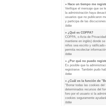
» Hace un tiempo me regist
Verifique el mensaje que se l
la administración haya desac
usuarios que no publicaron me
y participa de las discuciones
Arriba
» ¿Qué es COPPA?
COPPA, o Acta de Privacidad 
mantiene en inglés) donde se s
niños sea escrito y ratificad
permita recolectar informació
Arriba
» ¿Por qué no puedo regis
Es posible que la administrac
registrarse. También pudo hab
Arriba
» ¿Cuál es la función de "Bo
"Borrar todas las cookies del
determinados recursos del for
foro por el usuario si la admin
cookies seguramente ayudará
Arriba