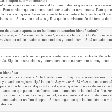
uario expira automáticamente?
automáticamente
cuando ingresa al foro, sus datos se guardan en una cookie s
po. Esto previene que su cuenta pueda ser usada por otra persona. Para que 
a casilla al ingresar. No es recomendable si accede al foro desde un PC compa
ades, etc. Si no ve la casilla, significa que la administración del foro ha desh
 de usuario aparezca en las listas de usuarios identificados?
e Usuario, en "Preferencias de Foros", encontrará la opción
Ocultar mi estad
á visto por administradores, moderadores y usted mismo. Será contado como
ontraseña no puede ser recuperada puede desactivarla o cambiarla. Visite la p
seña
. Siga las instrucciones y estará identificado nuevamente en muy poco t
 identificar!
de usuario y contraseña. Si todo está correcto, hay dos posibles razones. Si
o y cuando se registró eligió la opción
Soy menor de 13 años
entonces tendrá
 para activar la cuenta. Algunos foros disponen que las cuentas deben ser ac
 antes de que pueda identificarte; esta información se le brindará al finalizar
nstrucciones. Si no recibió ningún e-mail, seguramente la dirección de correo 
o capturada por un filtro de spam. Si está seguro de que la dirección de e-mai
stración.