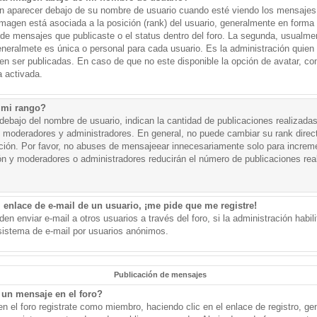
aparecer debajo de su nombre de usuario cuando esté viendo los mensajes. 
a imagen está asociada a la posición (rank) del usuario, generalmente en forma 
d de mensajes que publicaste o el status dentro del foro. La segunda, usual
eralmete es única o personal para cada usuario. Es la administración quien
n ser publicadas. En caso de que no este disponible la opción de avatar, c
 activada.
 mi rango?
ebajo del nombre de usuario, indican la cantidad de publicaciones realizadas 
j. moderadores y administradores. En general, no puede cambiar su rank dire
ación. Por favor, no abuses de mensajeear innecesariamente solo para increm
ión y moderadores o administradores reducirán el número de publicaciones rea
 enlace de e-mail de un usuario, ¡me pide que me registre!
en enviar e-mail a otros usuarios a través del foro, si la administración habil
 sistema de e-mail por usuarios anónimos.
Publicación de mensajes
un mensaje en el foro?
n el foro registrate como miembro, haciendo clic en el enlace de registro, ge