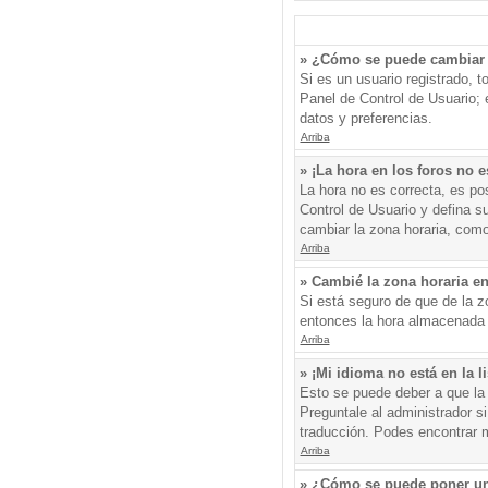
» ¿Cómo se puede cambiar 
Si es un usuario registrado, 
Panel de Control de Usuario; e
datos y preferencias.
Arriba
» ¡La hora en los foros no e
La hora no es correcta, es pos
Control de Usuario y defina s
cambiar la zona horaria, como
Arriba
» Cambié la zona horaria en 
Si está seguro de que de la zo
entonces la hora almacenada e
Arriba
» ¡Mi idioma no está en la li
Esto se puede deber a que la 
Preguntale al administrador si
traducción. Podes encontrar má
Arriba
» ¿Cómo se puede poner un