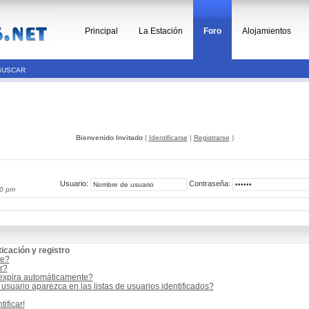
Principal
La Estación
Foro
Alojamientos
BUSCAR
Bienvenido Invitado
(
Identificarse
|
Registrarse
)
Usuario:
Contraseña:
00 pm
icación y registro
me?
r?
 expira automáticamente?
suario aparezca en las listas de usuarios identificados?
ificar!