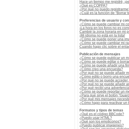
Hace un tiempo me registré, ¡p
¿Qué es COPPA?
¿Por qué no puedo registrarme
¿Cuál es la función de "Borrar t
Preferencias de usuario y con
¿Cómo se puede cambiar mi co
¡La hora en los foros no es corr
Cambié la zona horaria en mi per
¡Mi idioma no está en la lista!
¿Cómo se puede poner una ima
¿Cómo se puede cambiar mi r
Cuando hago clic sobre el enlac
Publicación de mensajes
¿Cómo se puede publicar un me
¿Cómo se puede editar o borra
¿Cómo se puede añadir una fi
¿Cómo creo una encuesta?
¿Por qué no se puede añadir m
¿Cómo edito o borro una encue
¿Por qué no se puede acceder 
¿Por qué no se puede añadir a
¿Por qué recibí una advertenci
¿Cómo se puede reportar un m
¿Para qué sirve el botón "Guard
¿Por qué mis mensajes necesit
¿Cómo hago para reactivar un
Formatos y tipos de temas
¿Qué es el código BBCode?
¿Puedo usar HTML?
¿Qué son los emoticonos?
¿Puedo publicar imagenes?