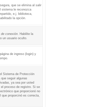
egura, que se elimina al salir
el sistema le reconozca
rtido, e.j. biblioteca,
abilitado la opción.
o de conexión
. Habilite la
 un usuario oculto.
ágina de ingreso (login) y
iempo.
 el Sistema de Protección
 que seguir algunas
tivadas, ya sea por usted
 el proceso de registro. Si se
electrónico que proporcionó no
l que proporcinó es correcta,