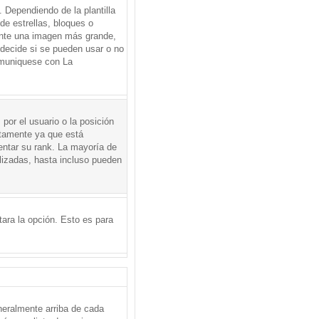
Dependiendo de la plantilla
de estrellas, bloques o
mente una imagen más grande,
 decide si se pueden usar o no
omuniquese con La
por el usuario o la posición
ctamente ya que está
entar su rank. La mayoría de
lizadas, hasta incluso pueden
itara la opción. Esto es para
neralmente arriba de cada