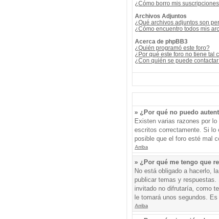
¿Cómo borro mis suscripcione
Archivos Adjuntos
¿Qué archivos adjuntos son per
¿Cómo encuentro todos mis arc
Acerca de phpBB3
¿Quién programó este foro?
¿Por qué este foro no tiene tal 
¿Con quién se puede contactar 
» ¿Por qué no puedo auten
Existen varias razones por l
escritos correctamente. Si l
posible que el foro esté mal c
Arriba
» ¿Por qué me tengo que re
No está obligado a hacerlo, l
publicar temas y respuestas. 
invitado no difrutaría, como 
le tomará unos segundos. Es
Arriba