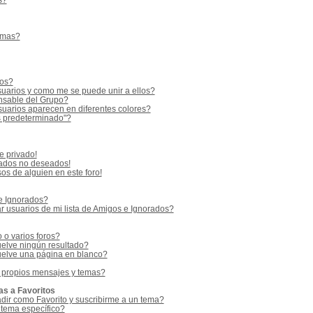
s?
emas?
ios?
uarios y como me se puede unir a ellos?
sable del Grupo?
uarios aparecen en diferentes colores?
s predeterminado"?
e privado!
vados no deseados!
os de alguien en este foro!
 e Ignorados?
 usuarios de mi lista de Amigos e Ignorados?
o varios foros?
elve ningún resultado?
elve una página en blanco?
 propios mensajes y temas?
as a Favoritos
adir como Favorito y suscribirme a un tema?
 tema específico?