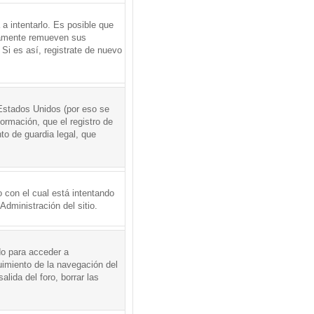
a intentarlo. Es posible que
icamente remueven sus
Si es así, registrate de nuevo
Estados Unidos (por eso se
formación, que el registro de
to de guardia legal, que
 con el cual está intentando
dministración del sitio.
do para acceder a
uimiento de la navegación del
alida del foro, borrar las