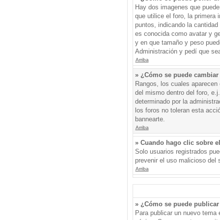
Hay dos imagenes que pueden 
que utilice el foro, la primer
puntos, indicando la cantida
es conocida como avatar y gen
y en que tamaño y peso puede
Administración y pedí que sea
Arriba
» ¿Cómo se puede cambiar
Rangos, los cuales aparecen d
del mismo dentro del foro, e.
determinado por la administr
los foros no toleran esta acc
bannearte.
Arriba
» Cuando hago clic sobre el
Solo usuarios registrados pued
prevenir el uso malicioso del
Arriba
» ¿Cómo se puede publicar 
Para publicar un nuevo tema e