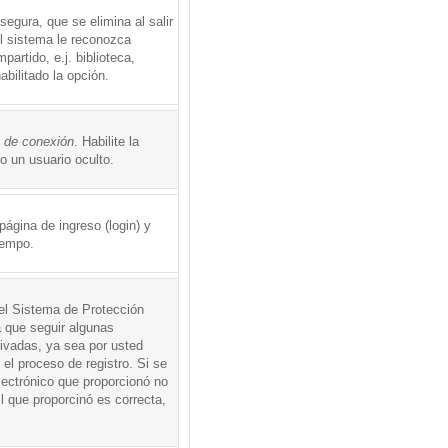
egura, que se elimina al salir
el sistema le reconozca
rtido, e.j. biblioteca,
abilitado la opción.
o de conexión
. Habilite la
 un usuario oculto.
ágina de ingreso (login) y
iempo.
 el Sistema de Protección
 que seguir algunas
tivadas, ya sea por usted
 el proceso de registro. Si se
electrónico que proporcionó no
l que proporcinó es correcta,