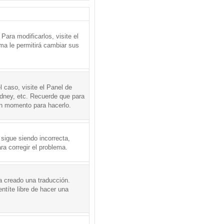
ara modificarlos, visite el
ema le permitirá cambiar sus
l caso, visite el Panel de
ydney, etc. Recuerde que para
en momento para hacerlo.
 sigue siendo incorrecta,
a corregir el problema.
a creado una traducción.
ntíte libre de hacer una