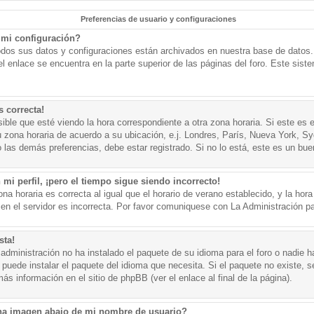
Preferencias de usuario y configuraciones
mi configuración?
todos sus datos y configuraciones están archivados en nuestra base de datos. P
l enlace se encuentra en la parte superior de las páginas del foro. Este sist
s correcta!
ible que esté viendo la hora correspondiente a otra zona horaria. Si este es e
u zona horaria de acuerdo a su ubicación, e.j. Londres, París, Nueva York, S
 las demás preferencias, debe estar registrado. Si no lo está, este es un bu
mi perfil, ¡pero el tiempo sigue siendo incorrecto!
na horaria es correcta al igual que el horario de verano establecido, y la hora
n el servidor es incorrecta. Por favor comuniquese con La Administración par
sta!
administración no ha instalado el paquete de su idioma para el foro o nadie h
 puede instalar el paquete del idioma que necesita. Si el paquete no existe, se
s información en el sitio de phpBB (ver el enlace al final de la página).
a imagen abajo de mi nombre de usuario?