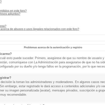
s?
mitidos en este foro?
hivos adjuntos?
cosa?
acerca de abusos o usos ilegales relacionados con este foro?
Problemas acerca de la autenticación y registro
ticarme?
o cuál esto puede suceder. Primero, asegúrese de que su nombre de usuario y
o están, comuníquese con La Administración para asegurarse de que no ha sid
onfigurado por su dueño y/o tenga fallos en la programación, por lo que necesi
gistrar?
a decisión la toman los administradores y moderadores. En algunos casos nece
Sin embargo, estar registrado le dará acceso a contenidos adicionales y/o v
tener su imagen personalizada (avatar), mensajes privados, suscripción a grup
 muy recomendable.