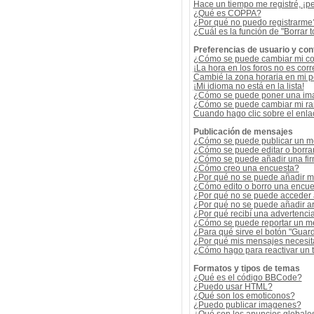
Hace un tiempo me registré, ¡p
¿Qué es COPPA?
¿Por qué no puedo registrarme
¿Cuál es la función de "Borrar t
Preferencias de usuario y con
¿Cómo se puede cambiar mi co
¡La hora en los foros no es corr
Cambié la zona horaria en mi per
¡Mi idioma no está en la lista!
¿Cómo se puede poner una ima
¿Cómo se puede cambiar mi r
Cuando hago clic sobre el enlac
Publicación de mensajes
¿Cómo se puede publicar un me
¿Cómo se puede editar o borra
¿Cómo se puede añadir una fi
¿Cómo creo una encuesta?
¿Por qué no se puede añadir m
¿Cómo edito o borro una encue
¿Por qué no se puede acceder 
¿Por qué no se puede añadir a
¿Por qué recibí una advertenci
¿Cómo se puede reportar un m
¿Para qué sirve el botón "Guard
¿Por qué mis mensajes necesit
¿Cómo hago para reactivar un
Formatos y tipos de temas
¿Qué es el código BBCode?
¿Puedo usar HTML?
¿Qué son los emoticonos?
¿Puedo publicar imagenes?