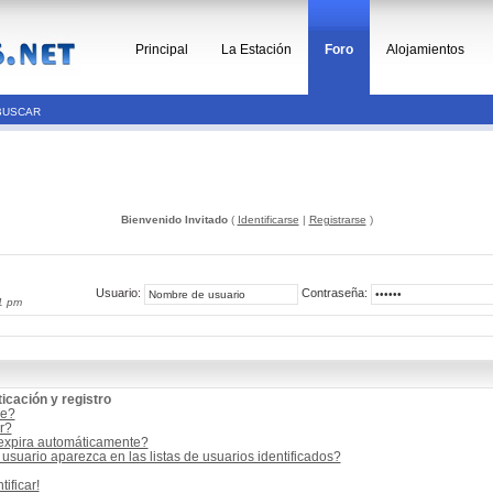
Principal
La Estación
Foro
Alojamientos
BUSCAR
Bienvenido Invitado
(
Identificarse
|
Registrarse
)
Usuario:
Contraseña:
1 pm
icación y registro
me?
r?
 expira automáticamente?
suario aparezca en las listas de usuarios identificados?
ificar!