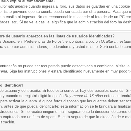
uario expira automáticamente?
automáticamente
cuando ingresa al foro, sus datos se guardan en una cookie s
po. Esto previene que su cuenta pueda ser usada por otra persona. Para que 
a casilla al ingresar. No es recomendable si accede al foro desde un PC compa
ades, etc. Si no ve la casilla, significa que la administración del foro ha desh
 de usuario aparezca en las listas de usuarios identificados?
e Usuario, en "Preferencias de Foros", encontrará la opción
Ocultar mi estad
á visto por administradores, moderadores y usted mismo. Será contado como
ontraseña no puede ser recuperada puede desactivarla o cambiarla. Visite la p
seña
. Siga las instrucciones y estará identificado nuevamente en muy poco t
 identificar!
de usuario y contraseña. Si todo está correcto, hay dos posibles razones. Si
o y cuando se registró eligió la opción
Soy menor de 13 años
entonces tendrá
 para activar la cuenta. Algunos foros disponen que las cuentas deben ser ac
 antes de que pueda identificarte; esta información se le brindará al finalizar
nstrucciones. Si no recibió ningún e-mail, seguramente la dirección de correo 
o capturada por un filtro de spam. Si está seguro de que la dirección de e-mai
stración.