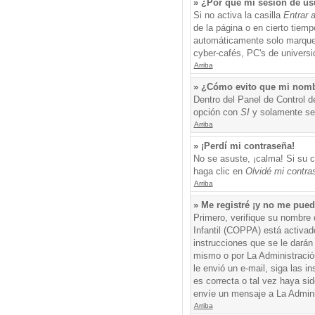
» ¿Por qué mi sesión de us
Si no activa la casilla
Entrar 
de la página o en cierto tiem
automáticamente solo marque l
cyber-cafés, PC's de universid
Arriba
» ¿Cómo evito que mi nombre
Dentro del Panel de Control d
opción con
SI
y solamente ser
Arriba
» ¡Perdí mi contraseña!
No se asuste, ¡calma! Si su c
haga clic en
Olvidé mi contra
Arriba
» Me registré ¡y no me puedo
Primero, verifique su nombre 
Infantil (COPPA) está activad
instrucciones que se le darán
mismo o por La Administración,
le envió un e-mail, siga las i
es correcta o tal vez haya sid
envíe un mensaje a La Admini
Arriba