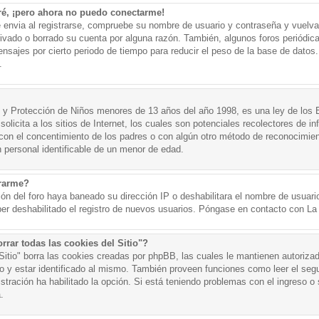
ré, ¡pero ahora no puedo conectarme!
e envia al registrarse, compruebe su nombre de usuario y contraseña y vuelva 
tivado o borrado su cuenta por alguna razón. También, algunos foros periód
nsajes por cierto periodo de tiempo para reducir el peso de la base de datos. 
.
y Protección de Niños menores de 13 años del año 1998, es una ley de los 
olicita a los sitios de Internet, los cuales son potenciales recolectores de in
o con el concentimiento de los padres o con algún otro método de reconocimien
n personal identificable de un menor de edad.
trarme?
ión del foro haya baneado su dirección IP o deshabilitara el nombre de usuario
er deshabilitado el registro de nuevos usuarios. Póngase en contacto con La A
rrar todas las cookies del Sitio"?
 Sitio" borra las cookies creadas por phpBB, las cuales le mantienen autoriza
o y estar identificado al mismo. También proveen funciones como leer el seg
istración ha habilitado la opción. Si está teniendo problemas con el ingreso o s
.