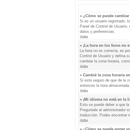
» ¿Cómo se puede cambiar 
Si es un usuario registrado, 
Panel de Control de Usuario; e
datos y preferencias.
Arriba
» ¡La hora en los foros no e
La hora no es correcta, es pos
Control de Usuario y defina s
cambiar la zona horaria, como
Arriba
» Cambié la zona horaria en 
Si está seguro de que de la zo
entonces la hora almacenada e
Arriba
» ¡Mi idioma no está en la li
Esto se puede deber a que la 
Preguntale al administrador si
traducción. Podes encontrar má
Arriba
» ¿Cómo se puede poner un