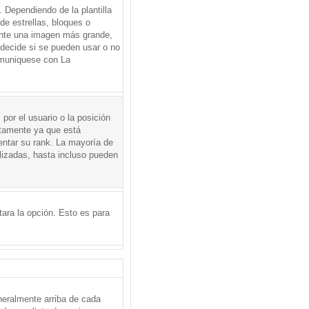
Dependiendo de la plantilla
de estrellas, bloques o
mente una imagen más grande,
 decide si se pueden usar o no
omuniquese con La
por el usuario o la posición
ctamente ya que está
entar su rank. La mayoría de
lizadas, hasta incluso pueden
itara la opción. Esto es para
neralmente arriba de cada