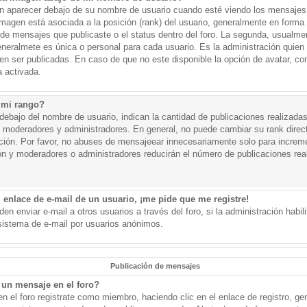
aparecer debajo de su nombre de usuario cuando esté viendo los mensajes. 
a imagen está asociada a la posición (rank) del usuario, generalmente en forma 
d de mensajes que publicaste o el status dentro del foro. La segunda, usual
eralmete es única o personal para cada usuario. Es la administración quien
n ser publicadas. En caso de que no este disponible la opción de avatar, c
 activada.
 mi rango?
ebajo del nombre de usuario, indican la cantidad de publicaciones realizadas 
j. moderadores y administradores. En general, no puede cambiar su rank dire
ación. Por favor, no abuses de mensajeear innecesariamente solo para increm
ión y moderadores o administradores reducirán el número de publicaciones rea
 enlace de e-mail de un usuario, ¡me pide que me registre!
en enviar e-mail a otros usuarios a través del foro, si la administración habil
 sistema de e-mail por usuarios anónimos.
Publicación de mensajes
un mensaje en el foro?
n el foro registrate como miembro, haciendo clic en el enlace de registro, ge