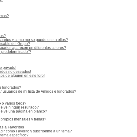
s?
emas?
ios?
uarios y como me se puede unir a ellos?
sable del Grupo?
uarios aparecen en diferentes colores?
s predeterminado"?
e privado!
vados no deseados!
os de alguien en este foro!
 e Ignorados?
 usuarios de mi lista de Amigos e Ignorados?
o varios foros?
elve ningún resultado?
elve una página en blanco?
 propios mensajes y temas?
as a Favoritos
adir como Favorito y suscribirme a un tema?
 tema específico?