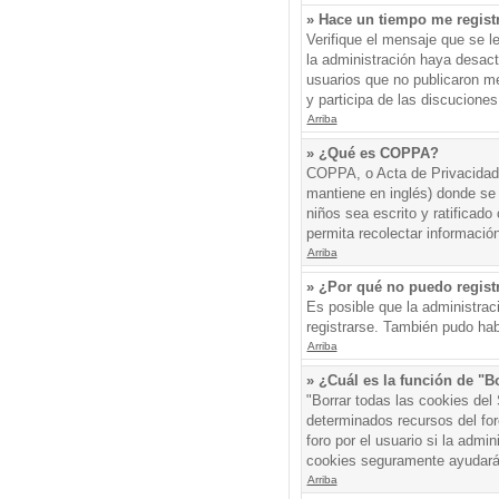
» Hace un tiempo me regist
Verifique el mensaje que se l
la administración haya desac
usuarios que no publicaron me
y participa de las discuciones
Arriba
» ¿Qué es COPPA?
COPPA, o Acta de Privacidad 
mantiene en inglés) donde se s
niños sea escrito y ratificad
permita recolectar informació
Arriba
» ¿Por qué no puedo regis
Es posible que la administrac
registrarse. También pudo hab
Arriba
» ¿Cuál es la función de "Bo
"Borrar todas las cookies del
determinados recursos del for
foro por el usuario si la admin
cookies seguramente ayudará
Arriba