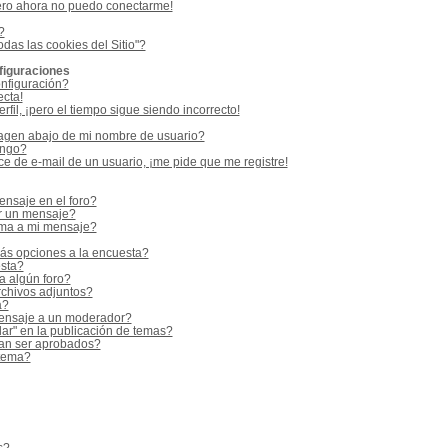
ero ahora no puedo conectarme!
?
odas las cookies del Sitio"?
figuraciones
nfiguración?
ecta!
fil, ¡pero el tiempo sigue siendo incorrecto!
gen abajo de mi nombre de usuario?
ango?
e de e-mail de un usuario, ¡me pide que me registre!
nsaje en el foro?
r un mensaje?
rma a mi mensaje?
ás opciones a la encuesta?
sta?
a algún foro?
rchivos adjuntos?
a?
ensaje a un moderador?
ar" en la publicación de temas?
an ser aprobados?
 tema?