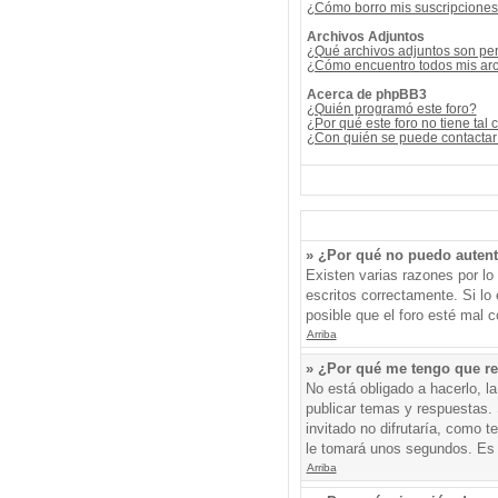
¿Cómo borro mis suscripcione
Archivos Adjuntos
¿Qué archivos adjuntos son per
¿Cómo encuentro todos mis arc
Acerca de phpBB3
¿Quién programó este foro?
¿Por qué este foro no tiene tal 
¿Con quién se puede contactar 
» ¿Por qué no puedo auten
Existen varias razones por l
escritos correctamente. Si l
posible que el foro esté mal c
Arriba
» ¿Por qué me tengo que re
No está obligado a hacerlo, l
publicar temas y respuestas. 
invitado no difrutaría, como 
le tomará unos segundos. Es
Arriba