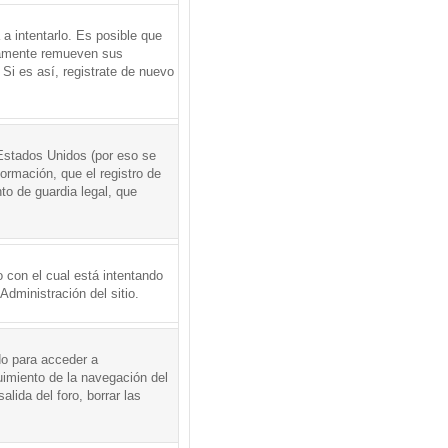
a intentarlo. Es posible que
icamente remueven sus
Si es así, registrate de nuevo
Estados Unidos (por eso se
formación, que el registro de
to de guardia legal, que
 con el cual está intentando
dministración del sitio.
do para acceder a
uimiento de la navegación del
alida del foro, borrar las