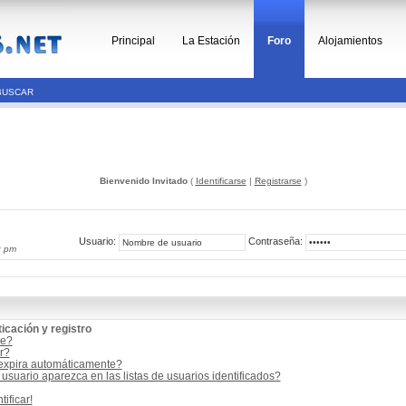
Principal
La Estación
Foro
Alojamientos
BUSCAR
Bienvenido Invitado
(
Identificarse
|
Registrarse
)
Usuario:
Contraseña:
9 pm
icación y registro
me?
r?
 expira automáticamente?
suario aparezca en las listas de usuarios identificados?
ificar!