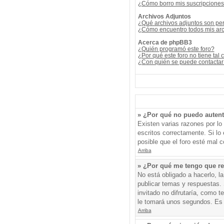
¿Cómo borro mis suscripcione
Archivos Adjuntos
¿Qué archivos adjuntos son per
¿Cómo encuentro todos mis arc
Acerca de phpBB3
¿Quién programó este foro?
¿Por qué este foro no tiene tal 
¿Con quién se puede contactar 
» ¿Por qué no puedo auten
Existen varias razones por l
escritos correctamente. Si l
posible que el foro esté mal c
Arriba
» ¿Por qué me tengo que re
No está obligado a hacerlo, l
publicar temas y respuestas. 
invitado no difrutaría, como 
le tomará unos segundos. Es
Arriba