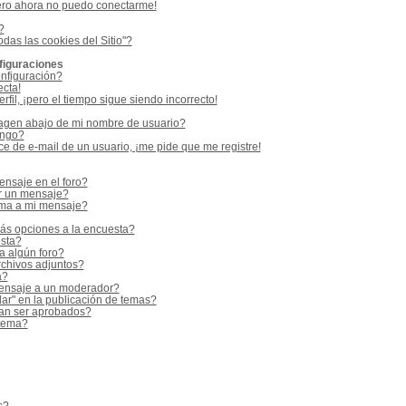
ero ahora no puedo conectarme!
?
odas las cookies del Sitio"?
figuraciones
nfiguración?
ecta!
fil, ¡pero el tiempo sigue siendo incorrecto!
gen abajo de mi nombre de usuario?
ango?
e de e-mail de un usuario, ¡me pide que me registre!
nsaje en el foro?
r un mensaje?
rma a mi mensaje?
ás opciones a la encuesta?
sta?
a algún foro?
rchivos adjuntos?
a?
ensaje a un moderador?
ar" en la publicación de temas?
an ser aprobados?
 tema?