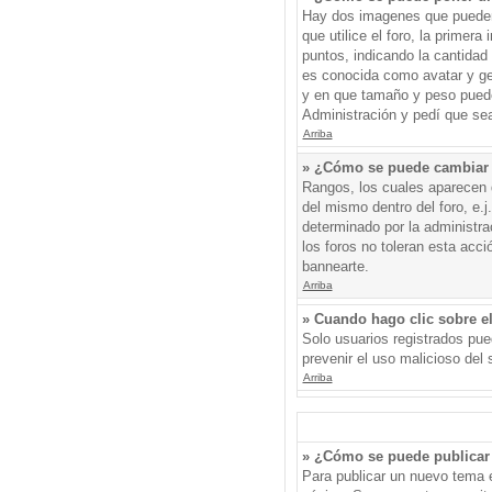
Hay dos imagenes que pueden 
que utilice el foro, la primer
puntos, indicando la cantida
es conocida como avatar y gen
y en que tamaño y peso puede
Administración y pedí que sea
Arriba
» ¿Cómo se puede cambiar
Rangos, los cuales aparecen d
del mismo dentro del foro, e.
determinado por la administr
los foros no toleran esta acc
bannearte.
Arriba
» Cuando hago clic sobre el
Solo usuarios registrados pued
prevenir el uso malicioso del
Arriba
» ¿Cómo se puede publicar 
Para publicar un nuevo tema e