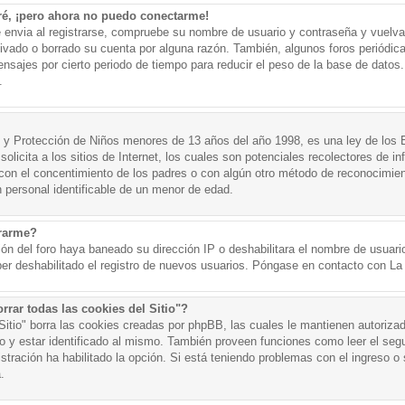
ré, ¡pero ahora no puedo conectarme!
e envia al registrarse, compruebe su nombre de usuario y contraseña y vuelva 
tivado o borrado su cuenta por alguna razón. También, algunos foros periód
nsajes por cierto periodo de tiempo para reducir el peso de la base de datos. 
.
y Protección de Niños menores de 13 años del año 1998, es una ley de los 
olicita a los sitios de Internet, los cuales son potenciales recolectores de in
o con el concentimiento de los padres o con algún otro método de reconocimien
n personal identificable de un menor de edad.
trarme?
ión del foro haya baneado su dirección IP o deshabilitara el nombre de usuario
er deshabilitado el registro de nuevos usuarios. Póngase en contacto con La A
rrar todas las cookies del Sitio"?
 Sitio" borra las cookies creadas por phpBB, las cuales le mantienen autoriza
o y estar identificado al mismo. También proveen funciones como leer el seg
istración ha habilitado la opción. Si está teniendo problemas con el ingreso o s
.