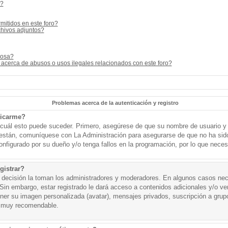
s?
mitidos en este foro?
hivos adjuntos?
cosa?
acerca de abusos o usos ilegales relacionados con este foro?
Problemas acerca de la autenticación y registro
ticarme?
o cuál esto puede suceder. Primero, asegúrese de que su nombre de usuario y
o están, comuníquese con La Administración para asegurarse de que no ha sid
onfigurado por su dueño y/o tenga fallos en la programación, por lo que necesi
gistrar?
a decisión la toman los administradores y moderadores. En algunos casos nece
Sin embargo, estar registrado le dará acceso a contenidos adicionales y/o v
tener su imagen personalizada (avatar), mensajes privados, suscripción a grup
 muy recomendable.