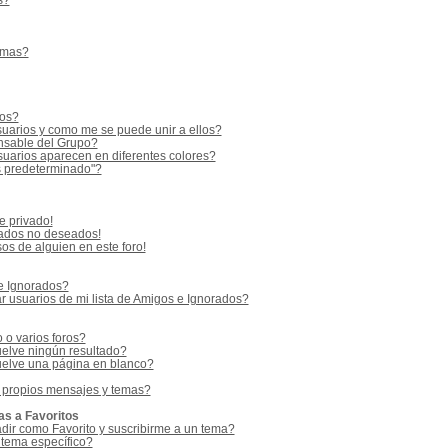
s?
emas?
ios?
uarios y como me se puede unir a ellos?
sable del Grupo?
uarios aparecen en diferentes colores?
s predeterminado"?
e privado!
vados no deseados!
os de alguien en este foro!
 e Ignorados?
 usuarios de mi lista de Amigos e Ignorados?
o varios foros?
elve ningún resultado?
elve una página en blanco?
 propios mensajes y temas?
as a Favoritos
adir como Favorito y suscribirme a un tema?
 tema específico?