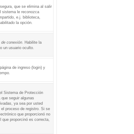
egura, que se elimina al salir
el sistema le reconozca
rtido, e.j. biblioteca,
abilitado la opción.
o de conexión
. Habilite la
 un usuario oculto.
ágina de ingreso (login) y
iempo.
 el Sistema de Protección
 que seguir algunas
tivadas, ya sea por usted
 el proceso de registro. Si se
electrónico que proporcionó no
l que proporcinó es correcta,