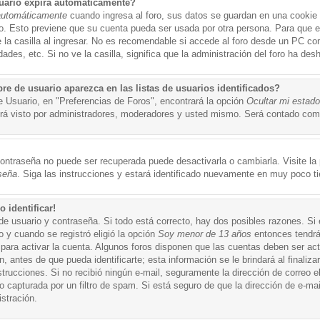
uario expira automáticamente?
automáticamente
cuando ingresa al foro, sus datos se guardan en una cookie s
po. Esto previene que su cuenta pueda ser usada por otra persona. Para que 
a casilla al ingresar. No es recomendable si accede al foro desde un PC compa
ades, etc. Si no ve la casilla, significa que la administración del foro ha desh
 de usuario aparezca en las listas de usuarios identificados?
e Usuario, en "Preferencias de Foros", encontrará la opción
Ocultar mi estad
á visto por administradores, moderadores y usted mismo. Será contado como
ontraseña no puede ser recuperada puede desactivarla o cambiarla. Visite la p
seña
. Siga las instrucciones y estará identificado nuevamente en muy poco t
 identificar!
de usuario y contraseña. Si todo está correcto, hay dos posibles razones. Si
o y cuando se registró eligió la opción
Soy menor de 13 años
entonces tendrá
 para activar la cuenta. Algunos foros disponen que las cuentas deben ser ac
 antes de que pueda identificarte; esta información se le brindará al finalizar
nstrucciones. Si no recibió ningún e-mail, seguramente la dirección de correo 
o capturada por un filtro de spam. Si está seguro de que la dirección de e-mai
stración.