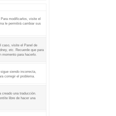
ara modificarlos, visite el
ema le permitirá cambiar sus
l caso, visite el Panel de
ydney, etc. Recuerde que para
en momento para hacerlo.
 sigue siendo incorrecta,
a corregir el problema.
a creado una traducción.
ntíte libre de hacer una