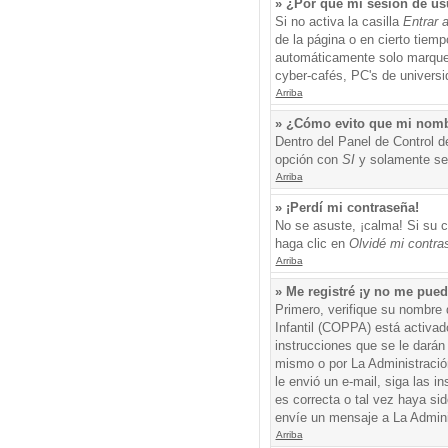
» ¿Por qué mi sesión de us
Si no activa la casilla
Entrar 
de la página o en cierto tiem
automáticamente solo marque l
cyber-cafés, PC's de universid
Arriba
» ¿Cómo evito que mi nombre
Dentro del Panel de Control d
opción con
SI
y solamente ser
Arriba
» ¡Perdí mi contraseña!
No se asuste, ¡calma! Si su c
haga clic en
Olvidé mi contra
Arriba
» Me registré ¡y no me puedo
Primero, verifique su nombre 
Infantil (COPPA) está activad
instrucciones que se le darán
mismo o por La Administración,
le envió un e-mail, siga las i
es correcta o tal vez haya sid
envíe un mensaje a La Admini
Arriba