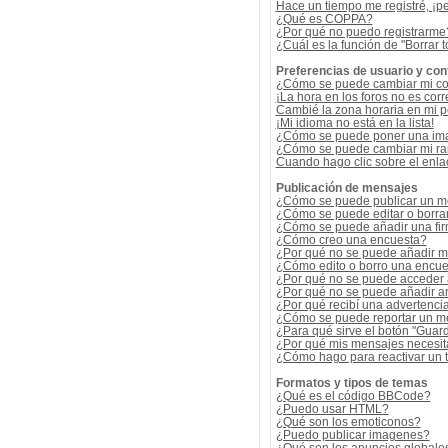
Hace un tiempo me registré, ¡p
¿Qué es COPPA?
¿Por qué no puedo registrarme
¿Cuál es la función de "Borrar t
Preferencias de usuario y con
¿Cómo se puede cambiar mi co
¡La hora en los foros no es corr
Cambié la zona horaria en mi per
¡Mi idioma no está en la lista!
¿Cómo se puede poner una ima
¿Cómo se puede cambiar mi r
Cuando hago clic sobre el enlac
Publicación de mensajes
¿Cómo se puede publicar un me
¿Cómo se puede editar o borra
¿Cómo se puede añadir una fi
¿Cómo creo una encuesta?
¿Por qué no se puede añadir m
¿Cómo edito o borro una encue
¿Por qué no se puede acceder 
¿Por qué no se puede añadir a
¿Por qué recibí una advertenci
¿Cómo se puede reportar un m
¿Para qué sirve el botón "Guard
¿Por qué mis mensajes necesit
¿Cómo hago para reactivar un
Formatos y tipos de temas
¿Qué es el código BBCode?
¿Puedo usar HTML?
¿Qué son los emoticonos?
¿Puedo publicar imagenes?