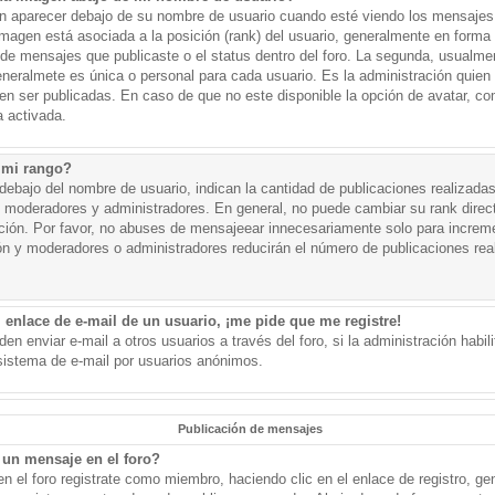
aparecer debajo de su nombre de usuario cuando esté viendo los mensajes. 
a imagen está asociada a la posición (rank) del usuario, generalmente en forma 
d de mensajes que publicaste o el status dentro del foro. La segunda, usual
eralmete es única o personal para cada usuario. Es la administración quien
n ser publicadas. En caso de que no este disponible la opción de avatar, c
 activada.
 mi rango?
ebajo del nombre de usuario, indican la cantidad de publicaciones realizadas 
j. moderadores y administradores. En general, no puede cambiar su rank dire
ación. Por favor, no abuses de mensajeear innecesariamente solo para increm
ión y moderadores o administradores reducirán el número de publicaciones rea
 enlace de e-mail de un usuario, ¡me pide que me registre!
en enviar e-mail a otros usuarios a través del foro, si la administración habil
 sistema de e-mail por usuarios anónimos.
Publicación de mensajes
un mensaje en el foro?
n el foro registrate como miembro, haciendo clic en el enlace de registro, ge