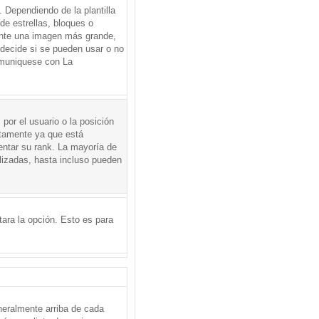
Dependiendo de la plantilla
de estrellas, bloques o
mente una imagen más grande,
 decide si se pueden usar o no
omuniquese con La
por el usuario o la posición
ctamente ya que está
entar su rank. La mayoría de
lizadas, hasta incluso pueden
itara la opción. Esto es para
neralmente arriba de cada