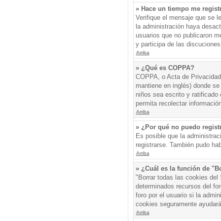
» Hace un tiempo me regist
Verifique el mensaje que se l
la administración haya desac
usuarios que no publicaron me
y participa de las discuciones
Arriba
» ¿Qué es COPPA?
COPPA, o Acta de Privacidad 
mantiene en inglés) donde se s
niños sea escrito y ratificad
permita recolectar informació
Arriba
» ¿Por qué no puedo regis
Es posible que la administrac
registrarse. También pudo hab
Arriba
» ¿Cuál es la función de "Bo
"Borrar todas las cookies del
determinados recursos del for
foro por el usuario si la admin
cookies seguramente ayudará
Arriba