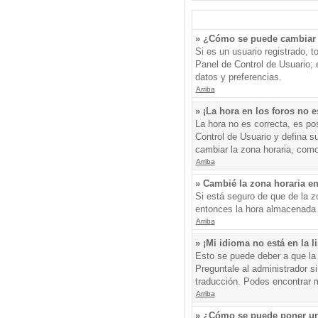
» ¿Cómo se puede cambiar 
Si es un usuario registrado, 
Panel de Control de Usuario; e
datos y preferencias.
Arriba
» ¡La hora en los foros no e
La hora no es correcta, es pos
Control de Usuario y defina s
cambiar la zona horaria, como
Arriba
» Cambié la zona horaria en 
Si está seguro de que de la zo
entonces la hora almacenada e
Arriba
» ¡Mi idioma no está en la li
Esto se puede deber a que la 
Preguntale al administrador si
traducción. Podes encontrar má
Arriba
» ¿Cómo se puede poner un