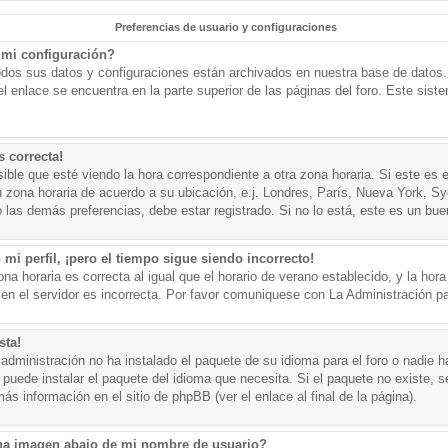
Preferencias de usuario y configuraciones
mi configuración?
todos sus datos y configuraciones están archivados en nuestra base de datos. P
l enlace se encuentra en la parte superior de las páginas del foro. Este sist
s correcta!
ible que esté viendo la hora correspondiente a otra zona horaria. Si este es e
u zona horaria de acuerdo a su ubicación, e.j. Londres, París, Nueva York, S
 las demás preferencias, debe estar registrado. Si no lo está, este es un bu
mi perfil, ¡pero el tiempo sigue siendo incorrecto!
na horaria es correcta al igual que el horario de verano establecido, y la hora
n el servidor es incorrecta. Por favor comuniquese con La Administración par
sta!
administración no ha instalado el paquete de su idioma para el foro o nadie h
 puede instalar el paquete del idioma que necesita. Si el paquete no existe, se
s información en el sitio de phpBB (ver el enlace al final de la página).
a imagen abajo de mi nombre de usuario?