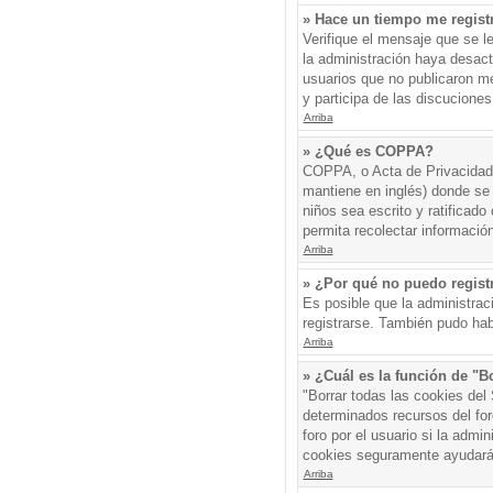
» Hace un tiempo me regist
Verifique el mensaje que se l
la administración haya desac
usuarios que no publicaron me
y participa de las discuciones
Arriba
» ¿Qué es COPPA?
COPPA, o Acta de Privacidad 
mantiene en inglés) donde se s
niños sea escrito y ratificad
permita recolectar informació
Arriba
» ¿Por qué no puedo regis
Es posible que la administrac
registrarse. También pudo hab
Arriba
» ¿Cuál es la función de "Bo
"Borrar todas las cookies del
determinados recursos del for
foro por el usuario si la admin
cookies seguramente ayudará
Arriba