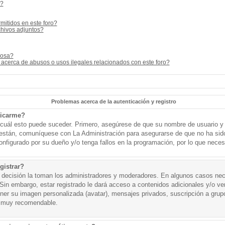
s?
mitidos en este foro?
hivos adjuntos?
cosa?
acerca de abusos o usos ilegales relacionados con este foro?
Problemas acerca de la autenticación y registro
ticarme?
o cuál esto puede suceder. Primero, asegúrese de que su nombre de usuario y
o están, comuníquese con La Administración para asegurarse de que no ha sid
onfigurado por su dueño y/o tenga fallos en la programación, por lo que necesi
gistrar?
a decisión la toman los administradores y moderadores. En algunos casos nece
Sin embargo, estar registrado le dará acceso a contenidos adicionales y/o v
tener su imagen personalizada (avatar), mensajes privados, suscripción a grup
 muy recomendable.