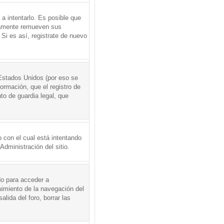
a intentarlo. Es posible que
icamente remueven sus
Si es así, registrate de nuevo
Estados Unidos (por eso se
formación, que el registro de
to de guardia legal, que
 con el cual está intentando
dministración del sitio.
do para acceder a
uimiento de la navegación del
alida del foro, borrar las