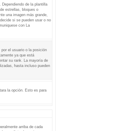
Dependiendo de la plantilla
de estrellas, bloques o
mente una imagen más grande,
 decide si se pueden usar o no
omuniquese con La
por el usuario o la posición
ctamente ya que está
entar su rank. La mayoría de
lizadas, hasta incluso pueden
itara la opción. Esto es para
neralmente arriba de cada