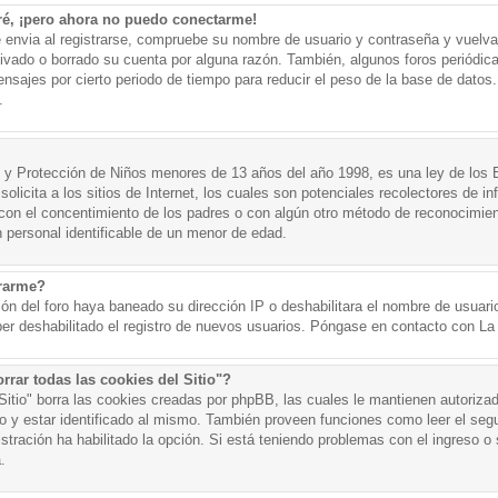
ré, ¡pero ahora no puedo conectarme!
e envia al registrarse, compruebe su nombre de usuario y contraseña y vuelva 
tivado o borrado su cuenta por alguna razón. También, algunos foros periód
nsajes por cierto periodo de tiempo para reducir el peso de la base de datos. 
.
y Protección de Niños menores de 13 años del año 1998, es una ley de los 
olicita a los sitios de Internet, los cuales son potenciales recolectores de in
o con el concentimiento de los padres o con algún otro método de reconocimien
n personal identificable de un menor de edad.
trarme?
ión del foro haya baneado su dirección IP o deshabilitara el nombre de usuario
er deshabilitado el registro de nuevos usuarios. Póngase en contacto con La A
rrar todas las cookies del Sitio"?
 Sitio" borra las cookies creadas por phpBB, las cuales le mantienen autoriza
o y estar identificado al mismo. También proveen funciones como leer el seg
istración ha habilitado la opción. Si está teniendo problemas con el ingreso o s
.