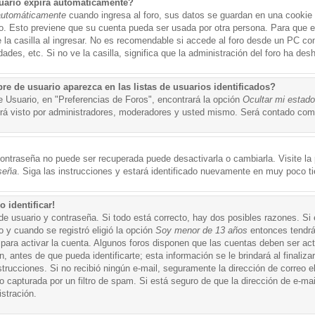
uario expira automáticamente?
automáticamente
cuando ingresa al foro, sus datos se guardan en una cookie s
po. Esto previene que su cuenta pueda ser usada por otra persona. Para que 
a casilla al ingresar. No es recomendable si accede al foro desde un PC compa
ades, etc. Si no ve la casilla, significa que la administración del foro ha desh
 de usuario aparezca en las listas de usuarios identificados?
e Usuario, en "Preferencias de Foros", encontrará la opción
Ocultar mi estad
á visto por administradores, moderadores y usted mismo. Será contado como
ontraseña no puede ser recuperada puede desactivarla o cambiarla. Visite la p
seña
. Siga las instrucciones y estará identificado nuevamente en muy poco t
 identificar!
de usuario y contraseña. Si todo está correcto, hay dos posibles razones. Si
o y cuando se registró eligió la opción
Soy menor de 13 años
entonces tendrá
 para activar la cuenta. Algunos foros disponen que las cuentas deben ser ac
 antes de que pueda identificarte; esta información se le brindará al finalizar
nstrucciones. Si no recibió ningún e-mail, seguramente la dirección de correo 
o capturada por un filtro de spam. Si está seguro de que la dirección de e-mai
stración.