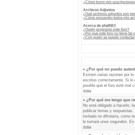
¿Cómo borro mis suscripcione
Archivos Adjuntos
¿Qué archivos adjuntos son per
¿Cómo encuentro todos mis arc
Acerca de phpBB3
¿Quién programó este foro?
¿Por qué este foro no tiene tal 
¿Con quién se puede contactar 
» ¿Por qué no puedo auten
Existen varias razones por l
escritos correctamente. Si l
posible que el foro esté mal c
Arriba
» ¿Por qué me tengo que re
No está obligado a hacerlo, l
publicar temas y respuestas. 
invitado no difrutaría, como 
le tomará unos segundos. Es
Arriba