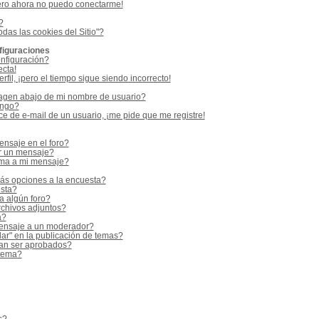
ero ahora no puedo conectarme!
?
odas las cookies del Sitio"?
figuraciones
nfiguración?
ecta!
fil, ¡pero el tiempo sigue siendo incorrecto!
gen abajo de mi nombre de usuario?
ango?
e de e-mail de un usuario, ¡me pide que me registre!
nsaje en el foro?
r un mensaje?
rma a mi mensaje?
ás opciones a la encuesta?
sta?
a algún foro?
rchivos adjuntos?
a?
ensaje a un moderador?
ar" en la publicación de temas?
an ser aprobados?
 tema?