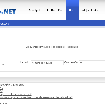
Principal
La Estación
Foro
Alojamientos
BUSCAR
Bienvenido Invitado
(
Identificarse
|
Registrarse
)
Usuario:
Contraseña:
3 pm
icación y registro
me?
r?
 expira automáticamente?
suario aparezca en las listas de usuarios identificados?
ificar!