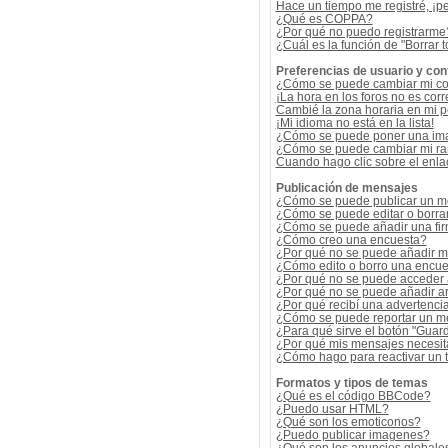
Hace un tiempo me registré, ¡p
¿Qué es COPPA?
¿Por qué no puedo registrarme
¿Cuál es la función de "Borrar t
Preferencias de usuario y con
¿Cómo se puede cambiar mi co
¡La hora en los foros no es corr
Cambié la zona horaria en mi per
¡Mi idioma no está en la lista!
¿Cómo se puede poner una ima
¿Cómo se puede cambiar mi r
Cuando hago clic sobre el enlac
Publicación de mensajes
¿Cómo se puede publicar un me
¿Cómo se puede editar o borra
¿Cómo se puede añadir una fi
¿Cómo creo una encuesta?
¿Por qué no se puede añadir m
¿Cómo edito o borro una encue
¿Por qué no se puede acceder 
¿Por qué no se puede añadir a
¿Por qué recibí una advertenci
¿Cómo se puede reportar un m
¿Para qué sirve el botón "Guard
¿Por qué mis mensajes necesit
¿Cómo hago para reactivar un
Formatos y tipos de temas
¿Qué es el código BBCode?
¿Puedo usar HTML?
¿Qué son los emoticonos?
¿Puedo publicar imagenes?