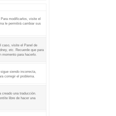
ara modificarlos, visite el
ema le permitirá cambiar sus
l caso, visite el Panel de
ydney, etc. Recuerde que para
en momento para hacerlo.
 sigue siendo incorrecta,
a corregir el problema.
a creado una traducción.
ntíte libre de hacer una