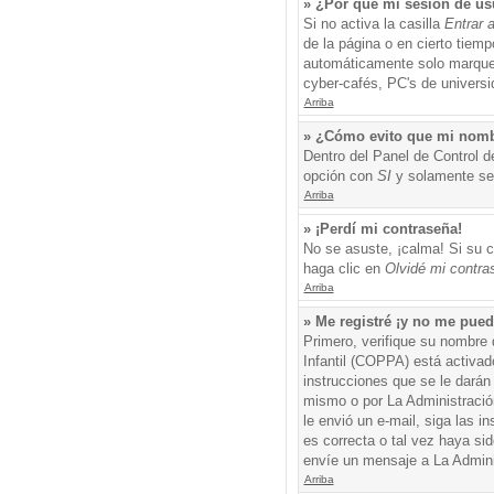
» ¿Por qué mi sesión de us
Si no activa la casilla
Entrar 
de la página o en cierto tiem
automáticamente solo marque l
cyber-cafés, PC's de universid
Arriba
» ¿Cómo evito que mi nombre
Dentro del Panel de Control d
opción con
SI
y solamente ser
Arriba
» ¡Perdí mi contraseña!
No se asuste, ¡calma! Si su c
haga clic en
Olvidé mi contra
Arriba
» Me registré ¡y no me puedo
Primero, verifique su nombre 
Infantil (COPPA) está activad
instrucciones que se le darán
mismo o por La Administración,
le envió un e-mail, siga las i
es correcta o tal vez haya sid
envíe un mensaje a La Admini
Arriba