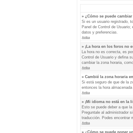
» ¿Cómo se puede cambiar 
Si es un usuario registrado, 
Panel de Control de Usuario; e
datos y preferencias.
Arriba
» ¡La hora en los foros no e
La hora no es correcta, es pos
Control de Usuario y defina s
cambiar la zona horaria, como
Arriba
» Cambié la zona horaria en 
Si está seguro de que de la zo
entonces la hora almacenada e
Arriba
» ¡Mi idioma no está en la li
Esto se puede deber a que la 
Preguntale al administrador si
traducción. Podes encontrar má
Arriba
» ¿Cómo se puede poner un