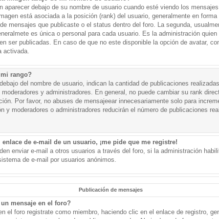
aparecer debajo de su nombre de usuario cuando esté viendo los mensajes. 
a imagen está asociada a la posición (rank) del usuario, generalmente en forma 
d de mensajes que publicaste o el status dentro del foro. La segunda, usual
eralmete es única o personal para cada usuario. Es la administración quien
n ser publicadas. En caso de que no este disponible la opción de avatar, c
 activada.
 mi rango?
ebajo del nombre de usuario, indican la cantidad de publicaciones realizadas 
j. moderadores y administradores. En general, no puede cambiar su rank dire
ación. Por favor, no abuses de mensajeear innecesariamente solo para increm
ión y moderadores o administradores reducirán el número de publicaciones rea
 enlace de e-mail de un usuario, ¡me pide que me registre!
en enviar e-mail a otros usuarios a través del foro, si la administración habil
 sistema de e-mail por usuarios anónimos.
Publicación de mensajes
un mensaje en el foro?
n el foro registrate como miembro, haciendo clic en el enlace de registro, ge