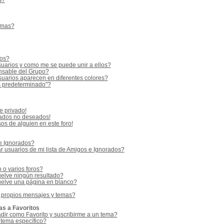
s?
emas?
ios?
uarios y como me se puede unir a ellos?
sable del Grupo?
uarios aparecen en diferentes colores?
s predeterminado"?
e privado!
vados no deseados!
os de alguien en este foro!
 e Ignorados?
 usuarios de mi lista de Amigos e Ignorados?
o varios foros?
elve ningún resultado?
elve una página en blanco?
 propios mensajes y temas?
as a Favoritos
adir como Favorito y suscribirme a un tema?
 tema específico?