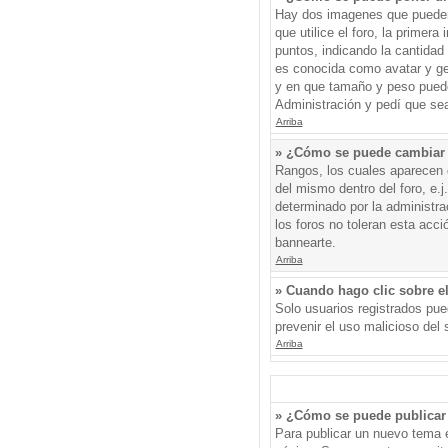
Hay dos imagenes que pueden 
que utilice el foro, la primer
puntos, indicando la cantida
es conocida como avatar y gen
y en que tamaño y peso puede
Administración y pedí que sea
Arriba
» ¿Cómo se puede cambiar
Rangos, los cuales aparecen d
del mismo dentro del foro, e.
determinado por la administr
los foros no toleran esta acc
bannearte.
Arriba
» Cuando hago clic sobre el
Solo usuarios registrados pued
prevenir el uso malicioso del
Arriba
» ¿Cómo se puede publicar 
Para publicar un nuevo tema e