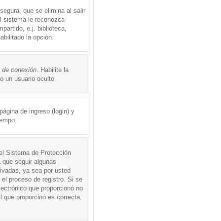
egura, que se elimina al salir
el sistema le reconozca
rtido, e.j. biblioteca,
abilitado la opción.
o de conexión
. Habilite la
 un usuario oculto.
ágina de ingreso (login) y
iempo.
 el Sistema de Protección
 que seguir algunas
tivadas, ya sea por usted
 el proceso de registro. Si se
electrónico que proporcionó no
l que proporcinó es correcta,