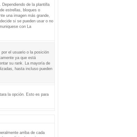
Dependiendo de la plantilla
de estrellas, bloques o
mente una imagen más grande,
 decide si se pueden usar o no
omuniquese con La
por el usuario o la posición
ctamente ya que está
entar su rank. La mayoría de
lizadas, hasta incluso pueden
itara la opción. Esto es para
neralmente arriba de cada