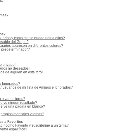
s?
emas?
ios?
uarios y como me se puede unir a ellos?
sable del Grupo?
uarios aparecen en diferentes colores?
s predeterminado"?
e privado!
vados no deseados!
os de alguien en este foro!
 e Ignorados?
 usuarios de mi lista de Amigos e Ignorados?
o varios foros?
elve ningún resultado?
elve una página en blanco?
 propios mensajes y temas?
as a Favoritos
adir como Favorito y suscribirme a un tema?
 tema específico?