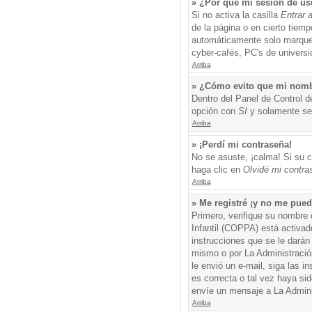
» ¿Por qué mi sesión de us
Si no activa la casilla
Entrar 
de la página o en cierto tiem
automáticamente solo marque l
cyber-cafés, PC's de universid
Arriba
» ¿Cómo evito que mi nombre
Dentro del Panel de Control d
opción con
SI
y solamente ser
Arriba
» ¡Perdí mi contraseña!
No se asuste, ¡calma! Si su c
haga clic en
Olvidé mi contra
Arriba
» Me registré ¡y no me puedo
Primero, verifique su nombre 
Infantil (COPPA) está activad
instrucciones que se le darán
mismo o por La Administración,
le envió un e-mail, siga las i
es correcta o tal vez haya sid
envíe un mensaje a La Admini
Arriba