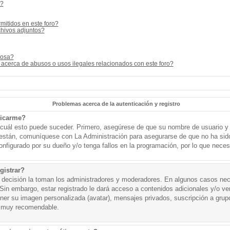
s?
mitidos en este foro?
hivos adjuntos?
cosa?
acerca de abusos o usos ilegales relacionados con este foro?
Problemas acerca de la autenticación y registro
ticarme?
o cuál esto puede suceder. Primero, asegúrese de que su nombre de usuario y
o están, comuníquese con La Administración para asegurarse de que no ha sid
onfigurado por su dueño y/o tenga fallos en la programación, por lo que necesi
gistrar?
a decisión la toman los administradores y moderadores. En algunos casos nece
Sin embargo, estar registrado le dará acceso a contenidos adicionales y/o v
tener su imagen personalizada (avatar), mensajes privados, suscripción a grup
 muy recomendable.