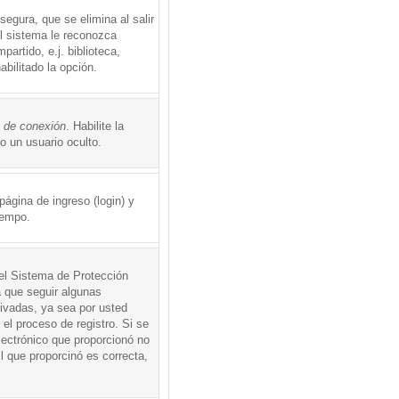
egura, que se elimina al salir
el sistema le reconozca
rtido, e.j. biblioteca,
abilitado la opción.
o de conexión
. Habilite la
 un usuario oculto.
ágina de ingreso (login) y
iempo.
 el Sistema de Protección
 que seguir algunas
tivadas, ya sea por usted
 el proceso de registro. Si se
electrónico que proporcionó no
l que proporcinó es correcta,