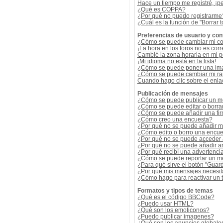
Hace un tiempo me registré, ¡p
¿Qué es COPPA?
¿Por qué no puedo registrarme
¿Cuál es la función de "Borrar t
Preferencias de usuario y con
¿Cómo se puede cambiar mi co
¡La hora en los foros no es corr
Cambié la zona horaria en mi per
¡Mi idioma no está en la lista!
¿Cómo se puede poner una ima
¿Cómo se puede cambiar mi r
Cuando hago clic sobre el enlac
Publicación de mensajes
¿Cómo se puede publicar un me
¿Cómo se puede editar o borra
¿Cómo se puede añadir una fi
¿Cómo creo una encuesta?
¿Por qué no se puede añadir m
¿Cómo edito o borro una encue
¿Por qué no se puede acceder 
¿Por qué no se puede añadir a
¿Por qué recibí una advertenci
¿Cómo se puede reportar un m
¿Para qué sirve el botón "Guard
¿Por qué mis mensajes necesit
¿Cómo hago para reactivar un
Formatos y tipos de temas
¿Qué es el código BBCode?
¿Puedo usar HTML?
¿Qué son los emoticonos?
¿Puedo publicar imagenes?