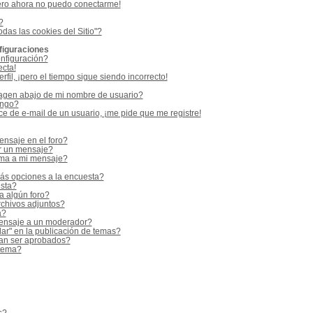
ero ahora no puedo conectarme!
?
odas las cookies del Sitio"?
figuraciones
nfiguración?
ecta!
fil, ¡pero el tiempo sigue siendo incorrecto!
gen abajo de mi nombre de usuario?
ango?
e de e-mail de un usuario, ¡me pide que me registre!
nsaje en el foro?
r un mensaje?
rma a mi mensaje?
ás opciones a la encuesta?
sta?
a algún foro?
rchivos adjuntos?
a?
ensaje a un moderador?
ar" en la publicación de temas?
an ser aprobados?
 tema?