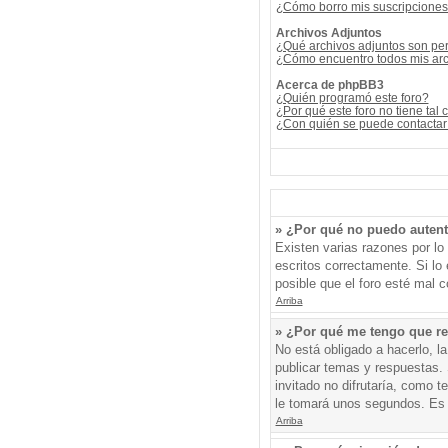
¿Cómo borro mis suscripcione
Archivos Adjuntos
¿Qué archivos adjuntos son per
¿Cómo encuentro todos mis arc
Acerca de phpBB3
¿Quién programó este foro?
¿Por qué este foro no tiene tal 
¿Con quién se puede contactar 
» ¿Por qué no puedo auten
Existen varias razones por l
escritos correctamente. Si l
posible que el foro esté mal c
Arriba
» ¿Por qué me tengo que re
No está obligado a hacerlo, l
publicar temas y respuestas. 
invitado no difrutaría, como 
le tomará unos segundos. Es
Arriba