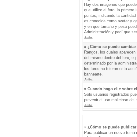
Hay dos imagenes que pueden 
que utilice el foro, la primer
puntos, indicando la cantida
es conocida como avatar y gen
y en que tamaño y peso puede
Administración y pedí que sea
Arriba
» ¿Cómo se puede cambiar
Rangos, los cuales aparecen d
del mismo dentro del foro, e.
determinado por la administr
los foros no toleran esta acc
bannearte.
Arriba
» Cuando hago clic sobre el
Solo usuarios registrados pued
prevenir el uso malicioso del
Arriba
» ¿Cómo se puede publicar 
Para publicar un nuevo tema e