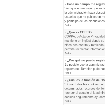
» Hace un tiempo me regist
Verifique el mensaje que se l
la administración haya desac
usuarios que no publicaron me
y participa de las discuciones
Arriba
» ¿Qué es COPPA?
COPPA, o Acta de Privacidad 
mantiene en inglés) donde se s
niños sea escrito y ratificad
permita recolectar informació
Arriba
» ¿Por qué no puedo regis
Es posible que la administrac
registrarse. También pudo hab
Arriba
» ¿Cuál es la función de "Bo
"Borrar todas las cookies del
determinados recursos del for
foro por el usuario si la admin
cookies seguramente ayudará
Arriba