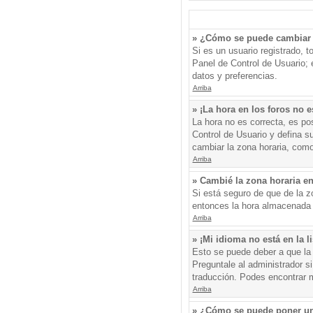
» ¿Cómo se puede cambiar 
Si es un usuario registrado, 
Panel de Control de Usuario; e
datos y preferencias.
Arriba
» ¡La hora en los foros no e
La hora no es correcta, es pos
Control de Usuario y defina s
cambiar la zona horaria, como
Arriba
» Cambié la zona horaria en 
Si está seguro de que de la zo
entonces la hora almacenada e
Arriba
» ¡Mi idioma no está en la li
Esto se puede deber a que la 
Preguntale al administrador si
traducción. Podes encontrar má
Arriba
» ¿Cómo se puede poner un