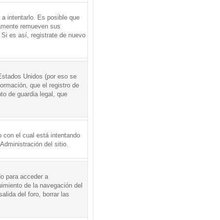
a intentarlo. Es posible que
icamente remueven sus
Si es así, registrate de nuevo
Estados Unidos (por eso se
formación, que el registro de
to de guardia legal, que
 con el cual está intentando
dministración del sitio.
do para acceder a
uimiento de la navegación del
alida del foro, borrar las