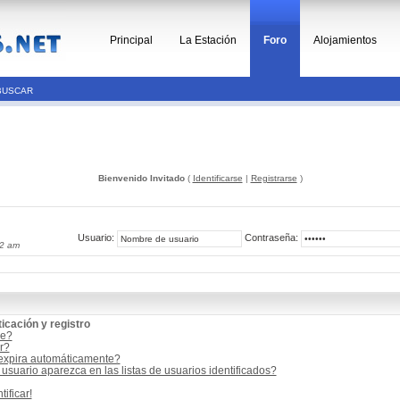
Principal
La Estación
Foro
Alojamientos
BUSCAR
Bienvenido Invitado
(
Identificarse
|
Registrarse
)
Usuario:
Contraseña:
02 am
icación y registro
me?
r?
 expira automáticamente?
suario aparezca en las listas de usuarios identificados?
ificar!