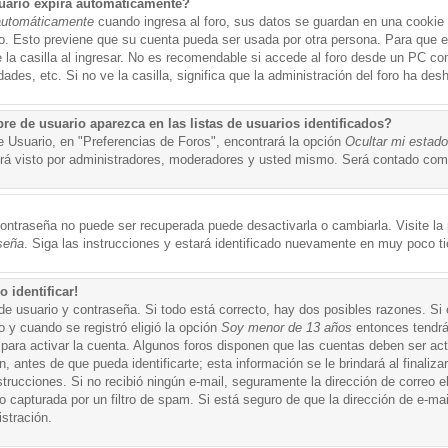
uario expira automáticamente?
automáticamente
cuando ingresa al foro, sus datos se guardan en una cookie s
po. Esto previene que su cuenta pueda ser usada por otra persona. Para que 
a casilla al ingresar. No es recomendable si accede al foro desde un PC compa
ades, etc. Si no ve la casilla, significa que la administración del foro ha desh
 de usuario aparezca en las listas de usuarios identificados?
e Usuario, en "Preferencias de Foros", encontrará la opción
Ocultar mi estad
á visto por administradores, moderadores y usted mismo. Será contado como
ontraseña no puede ser recuperada puede desactivarla o cambiarla. Visite la p
seña
. Siga las instrucciones y estará identificado nuevamente en muy poco t
 identificar!
de usuario y contraseña. Si todo está correcto, hay dos posibles razones. Si
o y cuando se registró eligió la opción
Soy menor de 13 años
entonces tendrá
 para activar la cuenta. Algunos foros disponen que las cuentas deben ser ac
 antes de que pueda identificarte; esta información se le brindará al finalizar
nstrucciones. Si no recibió ningún e-mail, seguramente la dirección de correo 
o capturada por un filtro de spam. Si está seguro de que la dirección de e-mai
stración.