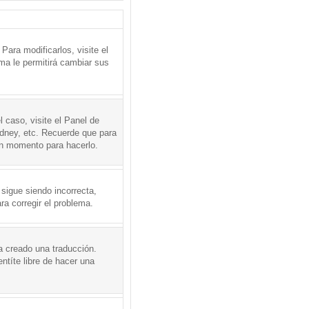
ara modificarlos, visite el
ema le permitirá cambiar sus
l caso, visite el Panel de
ydney, etc. Recuerde que para
en momento para hacerlo.
 sigue siendo incorrecta,
a corregir el problema.
a creado una traducción.
ntíte libre de hacer una