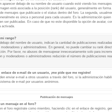
aparecer debajo de su nombre de usuario cuando esté viendo los mensajes. 
a imagen está asociada a la posición (rank) del usuario, generalmente en forma 
d de mensajes que publicaste o el status dentro del foro. La segunda, usual
eralmete es única o personal para cada usuario. Es la administración quien
n ser publicadas. En caso de que no este disponible la opción de avatar, c
 activada.
 mi rango?
ebajo del nombre de usuario, indican la cantidad de publicaciones realizadas 
j. moderadores y administradores. En general, no puede cambiar su rank dire
ación. Por favor, no abuses de mensajeear innecesariamente solo para increm
ión y moderadores o administradores reducirán el número de publicaciones rea
 enlace de e-mail de un usuario, ¡me pide que me registre!
en enviar e-mail a otros usuarios a través del foro, si la administración habil
 sistema de e-mail por usuarios anónimos.
Publicación de mensajes
un mensaje en el foro?
n el foro registrate como miembro, haciendo clic en el enlace de registro, ge