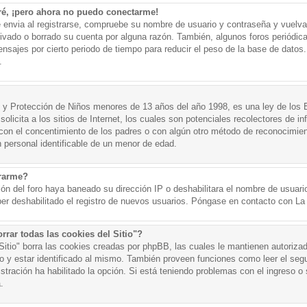
ré, ¡pero ahora no puedo conectarme!
e envia al registrarse, compruebe su nombre de usuario y contraseña y vuelva 
tivado o borrado su cuenta por alguna razón. También, algunos foros periód
nsajes por cierto periodo de tiempo para reducir el peso de la base de datos. 
.
y Protección de Niños menores de 13 años del año 1998, es una ley de los 
olicita a los sitios de Internet, los cuales son potenciales recolectores de in
o con el concentimiento de los padres o con algún otro método de reconocimien
n personal identificable de un menor de edad.
trarme?
ión del foro haya baneado su dirección IP o deshabilitara el nombre de usuario
er deshabilitado el registro de nuevos usuarios. Póngase en contacto con La A
rrar todas las cookies del Sitio"?
 Sitio" borra las cookies creadas por phpBB, las cuales le mantienen autoriza
o y estar identificado al mismo. También proveen funciones como leer el seg
istración ha habilitado la opción. Si está teniendo problemas con el ingreso o s
.