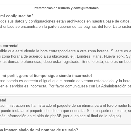
Preferencias de usuario y configuraciones
mi configuración?
todos sus datos y configuraciones están archivados en nuestra base de datos. P
l enlace se encuentra en la parte superior de las páginas del foro. Este sist
s correcta!
ible que esté viendo la hora correspondiente a otra zona horaria. Si este es e
u zona horaria de acuerdo a su ubicación, e.j. Londres, París, Nueva York, S
 las demás preferencias, debe estar registrado. Si no lo está, este es un bu
mi perfil, ¡pero el tiempo sigue siendo incorrecto!
na horaria es correcta al igual que el horario de verano establecido, y la hora
n el servidor es incorrecta. Por favor comuniquese con La Administración par
sta!
administración no ha instalado el paquete de su idioma para el foro o nadie h
 puede instalar el paquete del idioma que necesita. Si el paquete no existe, se
s información en el sitio de phpBB (ver el enlace al final de la página).
a imagen abajo de mi nombre de usuario?