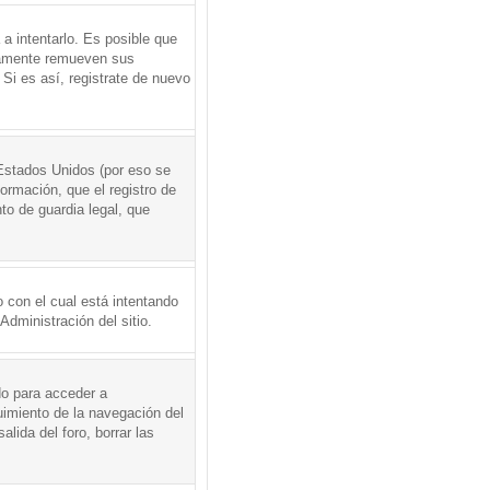
a intentarlo. Es posible que
icamente remueven sus
Si es así, registrate de nuevo
Estados Unidos (por eso se
formación, que el registro de
to de guardia legal, que
 con el cual está intentando
dministración del sitio.
do para acceder a
uimiento de la navegación del
alida del foro, borrar las