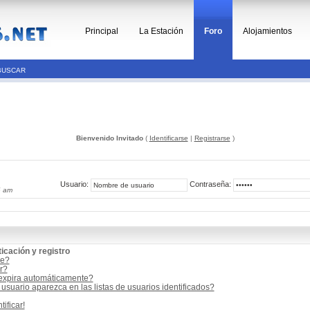
Principal
La Estación
Foro
Alojamientos
BUSCAR
Bienvenido Invitado
(
Identificarse
|
Registrarse
)
Usuario:
Contraseña:
6 am
icación y registro
me?
r?
 expira automáticamente?
suario aparezca en las listas de usuarios identificados?
ificar!