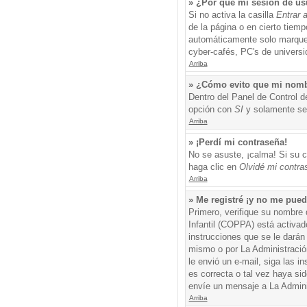
» ¿Por qué mi sesión de us
Si no activa la casilla
Entrar 
de la página o en cierto tiem
automáticamente solo marque l
cyber-cafés, PC's de universid
Arriba
» ¿Cómo evito que mi nombre
Dentro del Panel de Control d
opción con
SI
y solamente ser
Arriba
» ¡Perdí mi contraseña!
No se asuste, ¡calma! Si su c
haga clic en
Olvidé mi contra
Arriba
» Me registré ¡y no me puedo
Primero, verifique su nombre 
Infantil (COPPA) está activad
instrucciones que se le darán
mismo o por La Administración,
le envió un e-mail, siga las i
es correcta o tal vez haya sid
envíe un mensaje a La Admini
Arriba