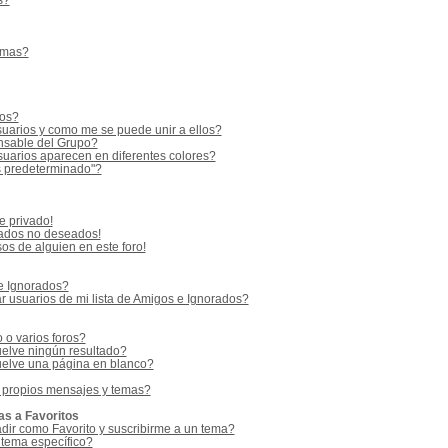
s?
emas?
ios?
uarios y como me se puede unir a ellos?
sable del Grupo?
uarios aparecen en diferentes colores?
s predeterminado"?
e privado!
vados no deseados!
os de alguien en este foro!
 e Ignorados?
 usuarios de mi lista de Amigos e Ignorados?
o varios foros?
elve ningún resultado?
elve una página en blanco?
 propios mensajes y temas?
as a Favoritos
adir como Favorito y suscribirme a un tema?
 tema específico?