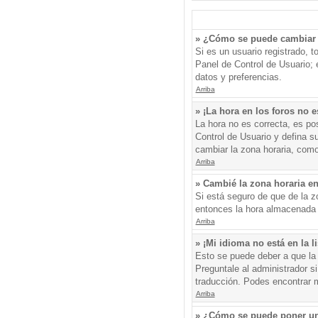
» ¿Cómo se puede cambiar 
Si es un usuario registrado, 
Panel de Control de Usuario; e
datos y preferencias.
Arriba
» ¡La hora en los foros no e
La hora no es correcta, es pos
Control de Usuario y defina s
cambiar la zona horaria, como
Arriba
» Cambié la zona horaria en 
Si está seguro de que de la zo
entonces la hora almacenada e
Arriba
» ¡Mi idioma no está en la li
Esto se puede deber a que la 
Preguntale al administrador si
traducción. Podes encontrar má
Arriba
» ¿Cómo se puede poner un