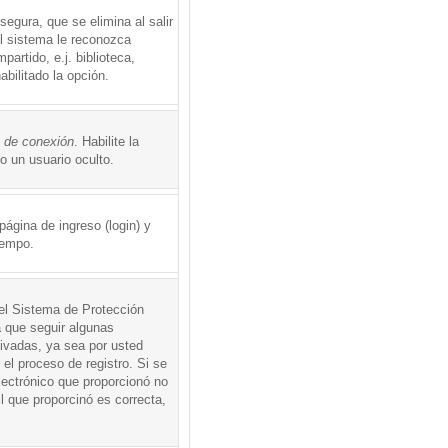
egura, que se elimina al salir
el sistema le reconozca
rtido, e.j. biblioteca,
abilitado la opción.
o de conexión
. Habilite la
 un usuario oculto.
ágina de ingreso (login) y
iempo.
 el Sistema de Protección
 que seguir algunas
tivadas, ya sea por usted
 el proceso de registro. Si se
electrónico que proporcionó no
l que proporcinó es correcta,