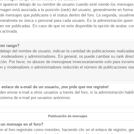
aparecer debajo de su nombre de usuario cuando esté viendo los mensajes. 
a imagen está asociada a la posición (rank) del usuario, generalmente en forma 
d de mensajes que publicaste o el status dentro del foro. La segunda, usual
eralmete es única o personal para cada usuario. Es la administración quien
n ser publicadas. En caso de que no este disponible la opción de avatar, c
 activada.
 mi rango?
ebajo del nombre de usuario, indican la cantidad de publicaciones realizadas 
j. moderadores y administradores. En general, no puede cambiar su rank dire
ación. Por favor, no abuses de mensajeear innecesariamente solo para increm
ión y moderadores o administradores reducirán el número de publicaciones rea
 enlace de e-mail de un usuario, ¡me pide que me registre!
en enviar e-mail a otros usuarios a través del foro, si la administración habil
 sistema de e-mail por usuarios anónimos.
Publicación de mensajes
un mensaje en el foro?
n el foro registrate como miembro, haciendo clic en el enlace de registro, ge