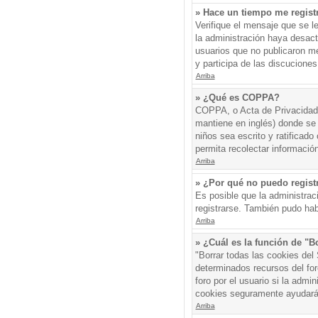
» Hace un tiempo me regist
Verifique el mensaje que se l
la administración haya desac
usuarios que no publicaron me
y participa de las discuciones
Arriba
» ¿Qué es COPPA?
COPPA, o Acta de Privacidad 
mantiene en inglés) donde se s
niños sea escrito y ratificad
permita recolectar informació
Arriba
» ¿Por qué no puedo regis
Es posible que la administrac
registrarse. También pudo hab
Arriba
» ¿Cuál es la función de "Bo
"Borrar todas las cookies del
determinados recursos del for
foro por el usuario si la admin
cookies seguramente ayudará
Arriba