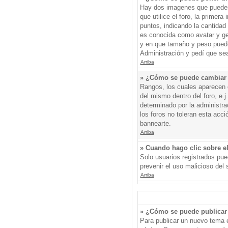
Hay dos imagenes que pueden 
que utilice el foro, la primer
puntos, indicando la cantida
es conocida como avatar y gen
y en que tamaño y peso puede
Administración y pedí que sea
Arriba
» ¿Cómo se puede cambiar
Rangos, los cuales aparecen d
del mismo dentro del foro, e.
determinado por la administr
los foros no toleran esta acc
bannearte.
Arriba
» Cuando hago clic sobre el
Solo usuarios registrados pued
prevenir el uso malicioso del
Arriba
» ¿Cómo se puede publicar 
Para publicar un nuevo tema e