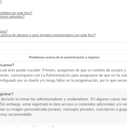
s?
mitidos en este foro?
hivos adjuntos?
cosa?
acerca de abusos o usos ilegales relacionados con este foro?
Problemas acerca de la autenticación y registro
ticarme?
o cuál esto puede suceder. Primero, asegúrese de que su nombre de usuario y
o están, comuníquese con La Administración para asegurarse de que no ha sid
onfigurado por su dueño y/o tenga fallos en la programación, por lo que necesi
gistrar?
a decisión la toman los administradores y moderadores. En algunos casos nece
Sin embargo, estar registrado le dará acceso a contenidos adicionales y/o v
tener su imagen personalizada (avatar), mensajes privados, suscripción a grup
 muy recomendable.