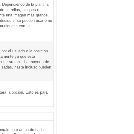
Dependiendo de la plantilla
de estrellas, bloques o
mente una imagen más grande,
 decide si se pueden usar o no
omuniquese con La
por el usuario o la posición
ctamente ya que está
entar su rank. La mayoría de
lizadas, hasta incluso pueden
itara la opción. Esto es para
neralmente arriba de cada