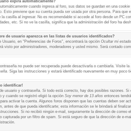
uario expira automáticamente?
automáticamente
cuando ingresa al foro, sus datos se guardan en una cookie s
po. Esto previene que su cuenta pueda ser usada por otra persona. Para que 
a casilla al ingresar. No es recomendable si accede al foro desde un PC compa
ades, etc. Si no ve la casilla, significa que la administración del foro ha desh
 de usuario aparezca en las listas de usuarios identificados?
e Usuario, en "Preferencias de Foros", encontrará la opción
Ocultar mi estad
á visto por administradores, moderadores y usted mismo. Será contado como
ontraseña no puede ser recuperada puede desactivarla o cambiarla. Visite la p
seña
. Siga las instrucciones y estará identificado nuevamente en muy poco t
 identificar!
de usuario y contraseña. Si todo está correcto, hay dos posibles razones. Si
o y cuando se registró eligió la opción
Soy menor de 13 años
entonces tendrá
 para activar la cuenta. Algunos foros disponen que las cuentas deben ser ac
 antes de que pueda identificarte; esta información se le brindará al finalizar
nstrucciones. Si no recibió ningún e-mail, seguramente la dirección de correo 
o capturada por un filtro de spam. Si está seguro de que la dirección de e-mai
stración.