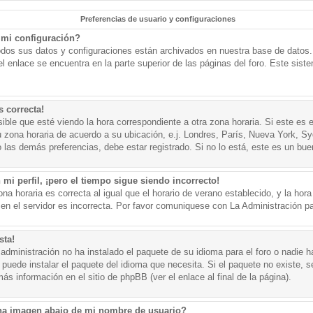
Preferencias de usuario y configuraciones
mi configuración?
todos sus datos y configuraciones están archivados en nuestra base de datos. P
l enlace se encuentra en la parte superior de las páginas del foro. Este sist
s correcta!
ible que esté viendo la hora correspondiente a otra zona horaria. Si este es e
u zona horaria de acuerdo a su ubicación, e.j. Londres, París, Nueva York, S
 las demás preferencias, debe estar registrado. Si no lo está, este es un bu
mi perfil, ¡pero el tiempo sigue siendo incorrecto!
na horaria es correcta al igual que el horario de verano establecido, y la hora
n el servidor es incorrecta. Por favor comuniquese con La Administración par
sta!
administración no ha instalado el paquete de su idioma para el foro o nadie h
 puede instalar el paquete del idioma que necesita. Si el paquete no existe, se
s información en el sitio de phpBB (ver el enlace al final de la página).
a imagen abajo de mi nombre de usuario?