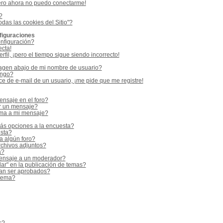
ero ahora no puedo conectarme!
?
odas las cookies del Sitio"?
figuraciones
nfiguración?
ecta!
fil, ¡pero el tiempo sigue siendo incorrecto!
gen abajo de mi nombre de usuario?
ango?
e de e-mail de un usuario, ¡me pide que me registre!
nsaje en el foro?
r un mensaje?
rma a mi mensaje?
ás opciones a la encuesta?
sta?
a algún foro?
rchivos adjuntos?
a?
ensaje a un moderador?
ar" en la publicación de temas?
an ser aprobados?
 tema?