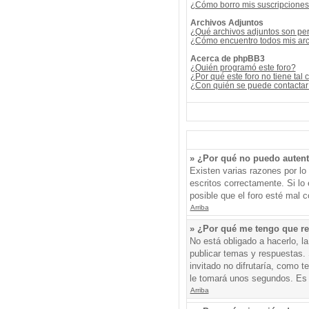
¿Cómo borro mis suscripcione
Archivos Adjuntos
¿Qué archivos adjuntos son per
¿Cómo encuentro todos mis arc
Acerca de phpBB3
¿Quién programó este foro?
¿Por qué este foro no tiene tal 
¿Con quién se puede contactar 
» ¿Por qué no puedo auten
Existen varias razones por l
escritos correctamente. Si l
posible que el foro esté mal c
Arriba
» ¿Por qué me tengo que re
No está obligado a hacerlo, l
publicar temas y respuestas. 
invitado no difrutaría, como 
le tomará unos segundos. Es
Arriba