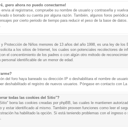
ré, ¡pero ahora no puedo conectarme!
e envia al registrarse, compruebe su nombre de usuario y contraseña y vuelva 
tivado o borrado su cuenta por alguna razón. También, algunos foros periód
nsajes por cierto periodo de tiempo para reducir el peso de la base de datos. 
.
y Protección de Niños menores de 13 años del año 1998, es una ley de los 
olicita a los sitios de Internet, los cuales son potenciales recolectores de in
o con el concentimiento de los padres o con algún otro método de reconocimien
n personal identificable de un menor de edad.
trarme?
ión del foro haya baneado su dirección IP o deshabilitara el nombre de usuario
er deshabilitado el registro de nuevos usuarios. Póngase en contacto con La A
rrar todas las cookies del Sitio"?
 Sitio" borra las cookies creadas por phpBB, las cuales le mantienen autoriza
o y estar identificado al mismo. También proveen funciones como leer el seg
istración ha habilitado la opción. Si está teniendo problemas con el ingreso o s
.