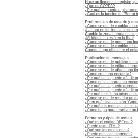
Hace un tiempo me registré, ¡p
¿Qué es COPPA?
¿Por qué no puedo registrarme
¿Cuál es la función de "Borrar t
Preferencias de usuario y con
¿Cómo se puede cambiar mi co
¡La hora en los foros no es corr
Cambié la zona horaria en mi per
¡Mi idioma no está en la lista!
¿Cómo se puede poner una ima
¿Cómo se puede cambiar mi r
Cuando hago clic sobre el enlac
Publicación de mensajes
¿Cómo se puede publicar un me
¿Cómo se puede editar o borra
¿Cómo se puede añadir una fi
¿Cómo creo una encuesta?
¿Por qué no se puede añadir m
¿Cómo edito o borro una encue
¿Por qué no se puede acceder 
¿Por qué no se puede añadir a
¿Por qué recibí una advertenci
¿Cómo se puede reportar un m
¿Para qué sirve el botón "Guard
¿Por qué mis mensajes necesit
¿Cómo hago para reactivar un
Formatos y tipos de temas
¿Qué es el código BBCode?
¿Puedo usar HTML?
¿Qué son los emoticonos?
¿Puedo publicar imagenes?