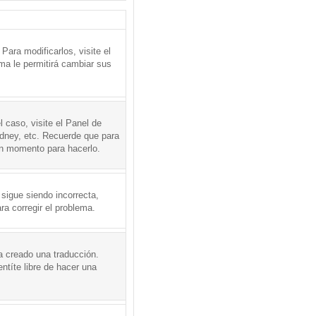
ara modificarlos, visite el
ema le permitirá cambiar sus
l caso, visite el Panel de
ydney, etc. Recuerde que para
en momento para hacerlo.
 sigue siendo incorrecta,
a corregir el problema.
a creado una traducción.
ntíte libre de hacer una