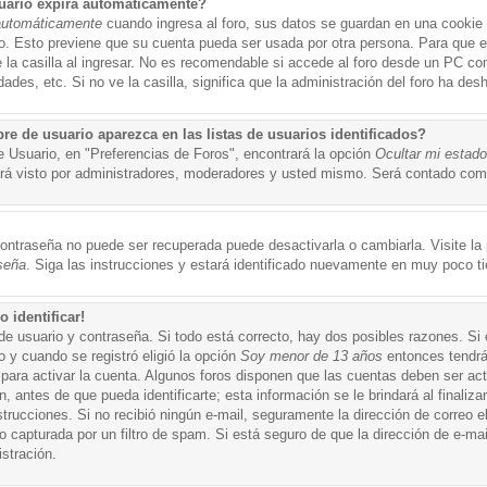
uario expira automáticamente?
automáticamente
cuando ingresa al foro, sus datos se guardan en una cookie s
po. Esto previene que su cuenta pueda ser usada por otra persona. Para que 
a casilla al ingresar. No es recomendable si accede al foro desde un PC compa
ades, etc. Si no ve la casilla, significa que la administración del foro ha desh
 de usuario aparezca en las listas de usuarios identificados?
e Usuario, en "Preferencias de Foros", encontrará la opción
Ocultar mi estad
á visto por administradores, moderadores y usted mismo. Será contado como
ontraseña no puede ser recuperada puede desactivarla o cambiarla. Visite la p
seña
. Siga las instrucciones y estará identificado nuevamente en muy poco t
 identificar!
de usuario y contraseña. Si todo está correcto, hay dos posibles razones. Si
o y cuando se registró eligió la opción
Soy menor de 13 años
entonces tendrá
 para activar la cuenta. Algunos foros disponen que las cuentas deben ser ac
 antes de que pueda identificarte; esta información se le brindará al finalizar
nstrucciones. Si no recibió ningún e-mail, seguramente la dirección de correo 
o capturada por un filtro de spam. Si está seguro de que la dirección de e-mai
stración.