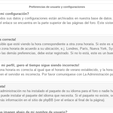
Preferencias de usuario y configuraciones
mi configuración?
todos sus datos y configuraciones están archivados en nuestra base de datos. P
l enlace se encuentra en la parte superior de las páginas del foro. Este sist
s correcta!
ible que esté viendo la hora correspondiente a otra zona horaria. Si este es e
u zona horaria de acuerdo a su ubicación, e.j. Londres, París, Nueva York, S
 las demás preferencias, debe estar registrado. Si no lo está, este es un bu
mi perfil, ¡pero el tiempo sigue siendo incorrecto!
na horaria es correcta al igual que el horario de verano establecido, y la hora
n el servidor es incorrecta. Por favor comuniquese con La Administración par
sta!
administración no ha instalado el paquete de su idioma para el foro o nadie h
 puede instalar el paquete del idioma que necesita. Si el paquete no existe, se
s información en el sitio de phpBB (ver el enlace al final de la página).
a imagen abajo de mi nombre de usuario?