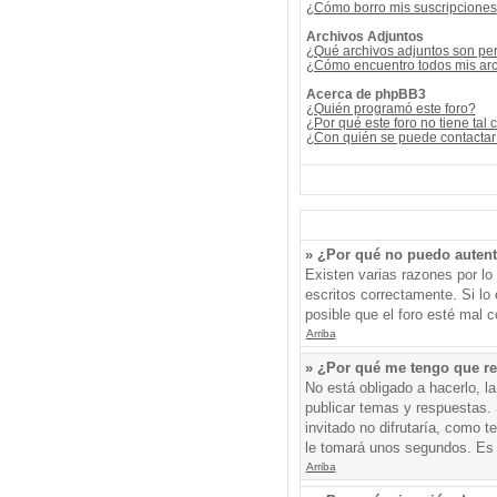
¿Cómo borro mis suscripcione
Archivos Adjuntos
¿Qué archivos adjuntos son per
¿Cómo encuentro todos mis arc
Acerca de phpBB3
¿Quién programó este foro?
¿Por qué este foro no tiene tal 
¿Con quién se puede contactar 
» ¿Por qué no puedo auten
Existen varias razones por l
escritos correctamente. Si l
posible que el foro esté mal c
Arriba
» ¿Por qué me tengo que re
No está obligado a hacerlo, l
publicar temas y respuestas. 
invitado no difrutaría, como 
le tomará unos segundos. Es
Arriba