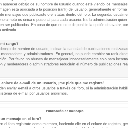
aparecer debajo de su nombre de usuario cuando esté viendo los mensajes. 
a imagen está asociada a la posición (rank) del usuario, generalmente en forma 
d de mensajes que publicaste o el status dentro del foro. La segunda, usual
eralmete es única o personal para cada usuario. Es la administración quien
n ser publicadas. En caso de que no este disponible la opción de avatar, c
 activada.
 mi rango?
ebajo del nombre de usuario, indican la cantidad de publicaciones realizadas 
j. moderadores y administradores. En general, no puede cambiar su rank dire
ación. Por favor, no abuses de mensajeear innecesariamente solo para increm
ión y moderadores o administradores reducirán el número de publicaciones rea
 enlace de e-mail de un usuario, ¡me pide que me registre!
en enviar e-mail a otros usuarios a través del foro, si la administración habil
 sistema de e-mail por usuarios anónimos.
Publicación de mensajes
un mensaje en el foro?
n el foro registrate como miembro, haciendo clic en el enlace de registro, ge