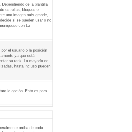
Dependiendo de la plantilla
de estrellas, bloques o
mente una imagen más grande,
 decide si se pueden usar o no
omuniquese con La
por el usuario o la posición
ctamente ya que está
entar su rank. La mayoría de
lizadas, hasta incluso pueden
itara la opción. Esto es para
neralmente arriba de cada