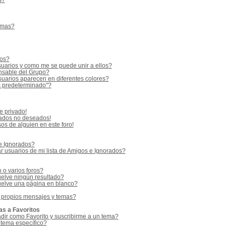
s?
emas?
ios?
uarios y como me se puede unir a ellos?
sable del Grupo?
uarios aparecen en diferentes colores?
s predeterminado"?
e privado!
vados no deseados!
os de alguien en este foro!
 e Ignorados?
 usuarios de mi lista de Amigos e Ignorados?
o varios foros?
elve ningún resultado?
elve una página en blanco?
 propios mensajes y temas?
as a Favoritos
adir como Favorito y suscribirme a un tema?
 tema específico?