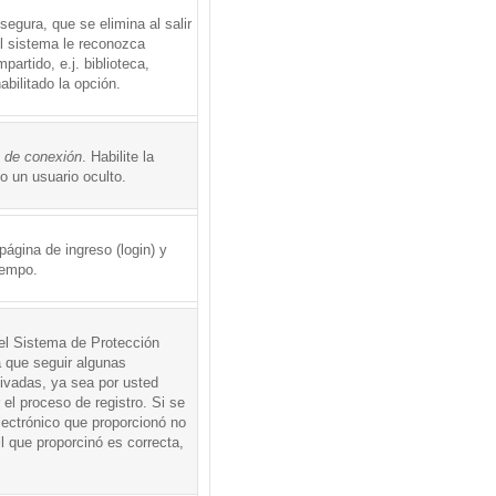
egura, que se elimina al salir
el sistema le reconozca
rtido, e.j. biblioteca,
abilitado la opción.
o de conexión
. Habilite la
 un usuario oculto.
ágina de ingreso (login) y
iempo.
 el Sistema de Protección
 que seguir algunas
tivadas, ya sea por usted
 el proceso de registro. Si se
electrónico que proporcionó no
l que proporcinó es correcta,