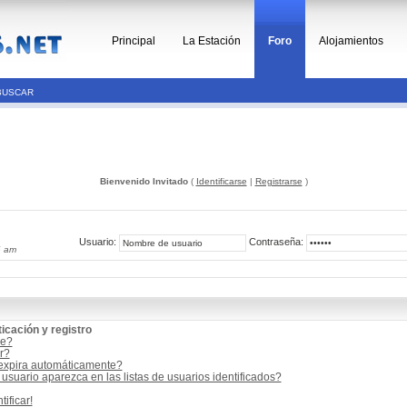
Principal
La Estación
Foro
Alojamientos
BUSCAR
Bienvenido Invitado
(
Identificarse
|
Registrarse
)
Usuario:
Contraseña:
6 am
icación y registro
me?
r?
 expira automáticamente?
suario aparezca en las listas de usuarios identificados?
ificar!