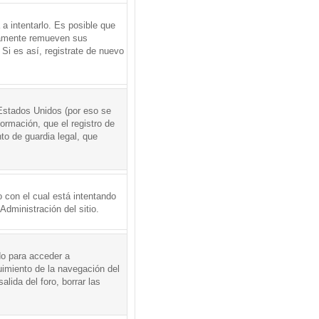
a intentarlo. Es posible que
icamente remueven sus
Si es así, registrate de nuevo
Estados Unidos (por eso se
formación, que el registro de
to de guardia legal, que
 con el cual está intentando
dministración del sitio.
do para acceder a
uimiento de la navegación del
alida del foro, borrar las