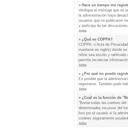
» Hace un tiempo me regist
Verifique el mensaje que se l
la administración haya desac
usuarios que no publicaron me
y participa de las discuciones
Arriba
» ¿Qué es COPPA?
COPPA, o Acta de Privacidad 
mantiene en inglés) donde se s
niños sea escrito y ratificad
permita recolectar informació
Arriba
» ¿Por qué no puedo regis
Es posible que la administrac
registrarse. También pudo hab
Arriba
» ¿Cuál es la función de "Bo
"Borrar todas las cookies del
determinados recursos del for
foro por el usuario si la admin
cookies seguramente ayudará
Arriba