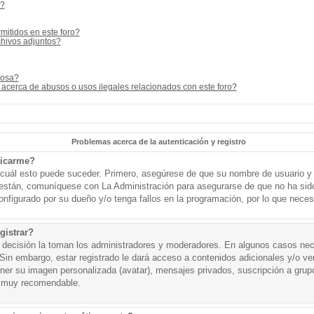
s?
mitidos en este foro?
hivos adjuntos?
cosa?
acerca de abusos o usos ilegales relacionados con este foro?
Problemas acerca de la autenticación y registro
ticarme?
o cuál esto puede suceder. Primero, asegúrese de que su nombre de usuario y
o están, comuníquese con La Administración para asegurarse de que no ha sid
onfigurado por su dueño y/o tenga fallos en la programación, por lo que necesi
gistrar?
a decisión la toman los administradores y moderadores. En algunos casos nece
Sin embargo, estar registrado le dará acceso a contenidos adicionales y/o v
tener su imagen personalizada (avatar), mensajes privados, suscripción a grup
 muy recomendable.