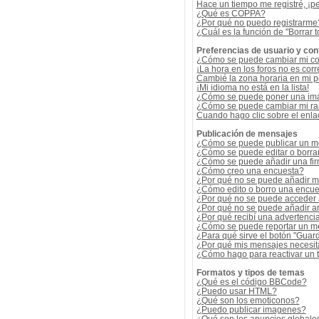
Hace un tiempo me registré, ¡p
¿Qué es COPPA?
¿Por qué no puedo registrarme
¿Cuál es la función de "Borrar t
Preferencias de usuario y con
¿Cómo se puede cambiar mi co
¡La hora en los foros no es corr
Cambié la zona horaria en mi per
¡Mi idioma no está en la lista!
¿Cómo se puede poner una ima
¿Cómo se puede cambiar mi r
Cuando hago clic sobre el enlac
Publicación de mensajes
¿Cómo se puede publicar un me
¿Cómo se puede editar o borra
¿Cómo se puede añadir una fi
¿Cómo creo una encuesta?
¿Por qué no se puede añadir m
¿Cómo edito o borro una encue
¿Por qué no se puede acceder 
¿Por qué no se puede añadir a
¿Por qué recibí una advertenci
¿Cómo se puede reportar un m
¿Para qué sirve el botón "Guard
¿Por qué mis mensajes necesit
¿Cómo hago para reactivar un
Formatos y tipos de temas
¿Qué es el código BBCode?
¿Puedo usar HTML?
¿Qué son los emoticonos?
¿Puedo publicar imagenes?