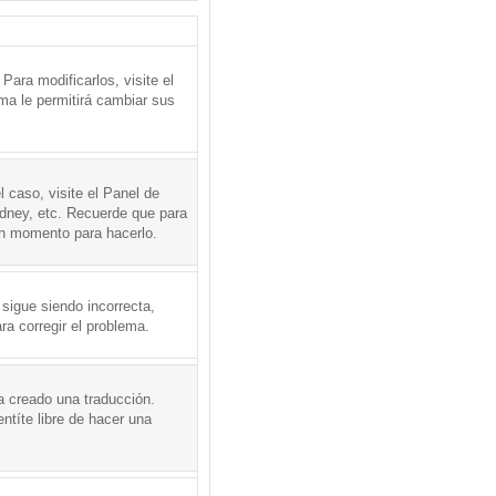
ara modificarlos, visite el
ema le permitirá cambiar sus
l caso, visite el Panel de
ydney, etc. Recuerde que para
en momento para hacerlo.
 sigue siendo incorrecta,
a corregir el problema.
a creado una traducción.
ntíte libre de hacer una