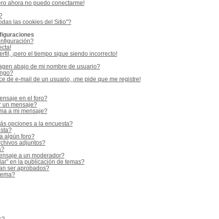
ero ahora no puedo conectarme!
?
odas las cookies del Sitio"?
figuraciones
nfiguración?
ecta!
fil, ¡pero el tiempo sigue siendo incorrecto!
gen abajo de mi nombre de usuario?
ango?
e de e-mail de un usuario, ¡me pide que me registre!
nsaje en el foro?
r un mensaje?
rma a mi mensaje?
ás opciones a la encuesta?
sta?
a algún foro?
rchivos adjuntos?
a?
ensaje a un moderador?
ar" en la publicación de temas?
an ser aprobados?
 tema?