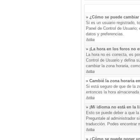
» ¿Cómo se puede cambiar 
Si es un usuario registrado, 
Panel de Control de Usuario; e
datos y preferencias.
Arriba
» ¡La hora en los foros no e
La hora no es correcta, es pos
Control de Usuario y defina s
cambiar la zona horaria, como
Arriba
» Cambié la zona horaria en 
Si está seguro de que de la zo
entonces la hora almacenada e
Arriba
» ¡Mi idioma no está en la li
Esto se puede deber a que la 
Preguntale al administrador si
traducción. Podes encontrar má
Arriba
» ¿Cómo se puede poner un