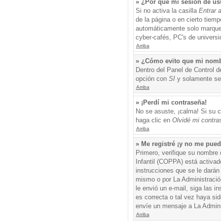
» ¿Por qué mi sesión de us
Si no activa la casilla
Entrar 
de la página o en cierto tiem
automáticamente solo marque l
cyber-cafés, PC's de universid
Arriba
» ¿Cómo evito que mi nombre
Dentro del Panel de Control d
opción con
SI
y solamente ser
Arriba
» ¡Perdí mi contraseña!
No se asuste, ¡calma! Si su c
haga clic en
Olvidé mi contra
Arriba
» Me registré ¡y no me puedo
Primero, verifique su nombre 
Infantil (COPPA) está activad
instrucciones que se le darán
mismo o por La Administración,
le envió un e-mail, siga las i
es correcta o tal vez haya sid
envíe un mensaje a La Admini
Arriba