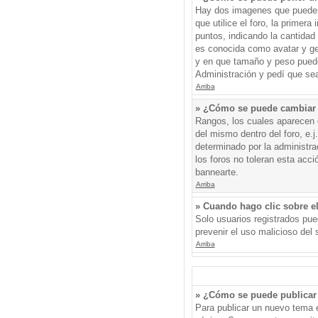
Hay dos imagenes que pueden 
que utilice el foro, la primer
puntos, indicando la cantida
es conocida como avatar y gen
y en que tamaño y peso puede
Administración y pedí que sea
Arriba
» ¿Cómo se puede cambiar
Rangos, los cuales aparecen d
del mismo dentro del foro, e.
determinado por la administr
los foros no toleran esta acc
bannearte.
Arriba
» Cuando hago clic sobre el
Solo usuarios registrados pued
prevenir el uso malicioso del
Arriba
» ¿Cómo se puede publicar 
Para publicar un nuevo tema e