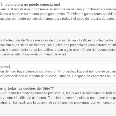
ré, ¡pero ahora no puedo conectarme!
e envia al registrarse, compruebe su nombre de usuario y contraseña y vuelva 
tivado o borrado su cuenta por alguna razón. También, algunos foros periód
nsajes por cierto periodo de tiempo para reducir el peso de la base de datos. 
.
y Protección de Niños menores de 13 años del año 1998, es una ley de los 
olicita a los sitios de Internet, los cuales son potenciales recolectores de in
o con el concentimiento de los padres o con algún otro método de reconocimien
n personal identificable de un menor de edad.
trarme?
ión del foro haya baneado su dirección IP o deshabilitara el nombre de usuario
er deshabilitado el registro de nuevos usuarios. Póngase en contacto con La A
rrar todas las cookies del Sitio"?
 Sitio" borra las cookies creadas por phpBB, las cuales le mantienen autoriza
o y estar identificado al mismo. También proveen funciones como leer el seg
istración ha habilitado la opción. Si está teniendo problemas con el ingreso o s
.