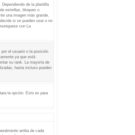
Dependiendo de la plantilla
de estrellas, bloques o
mente una imagen más grande,
 decide si se pueden usar o no
omuniquese con La
por el usuario o la posición
ctamente ya que está
entar su rank. La mayoría de
lizadas, hasta incluso pueden
itara la opción. Esto es para
neralmente arriba de cada