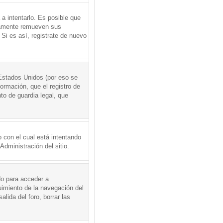
a intentarlo. Es posible que
icamente remueven sus
Si es así, registrate de nuevo
Estados Unidos (por eso se
formación, que el registro de
to de guardia legal, que
 con el cual está intentando
dministración del sitio.
do para acceder a
uimiento de la navegación del
alida del foro, borrar las