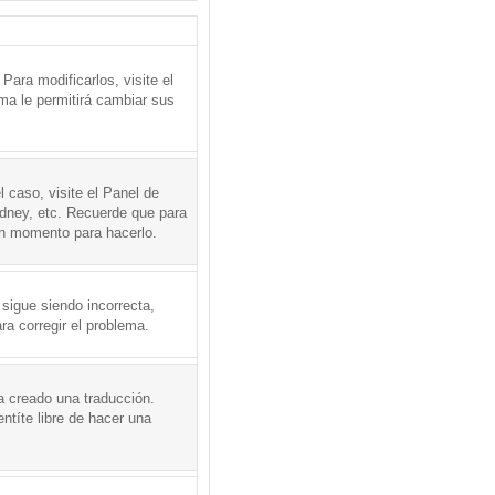
ara modificarlos, visite el
ema le permitirá cambiar sus
l caso, visite el Panel de
ydney, etc. Recuerde que para
en momento para hacerlo.
 sigue siendo incorrecta,
a corregir el problema.
a creado una traducción.
ntíte libre de hacer una