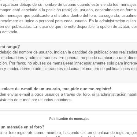
aparecer debajo de su nombre de usuario cuando esté viendo los mensajes. 
a imagen está asociada a la posición (rank) del usuario, generalmente en forma 
d de mensajes que publicaste o el status dentro del foro. La segunda, usual
eralmete es única o personal para cada usuario. Es la administración quien
n ser publicadas. En caso de que no este disponible la opción de avatar, c
 activada.
 mi rango?
ebajo del nombre de usuario, indican la cantidad de publicaciones realizadas 
j. moderadores y administradores. En general, no puede cambiar su rank dire
ación. Por favor, no abuses de mensajeear innecesariamente solo para increm
ión y moderadores o administradores reducirán el número de publicaciones rea
 enlace de e-mail de un usuario, ¡me pide que me registre!
en enviar e-mail a otros usuarios a través del foro, si la administración habil
 sistema de e-mail por usuarios anónimos.
Publicación de mensajes
un mensaje en el foro?
n el foro registrate como miembro, haciendo clic en el enlace de registro, ge