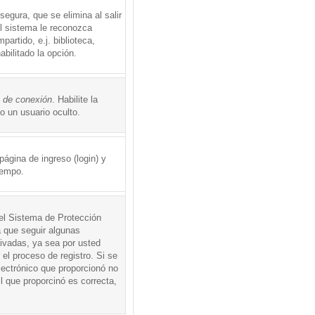
egura, que se elimina al salir
el sistema le reconozca
rtido, e.j. biblioteca,
abilitado la opción.
o de conexión
. Habilite la
 un usuario oculto.
ágina de ingreso (login) y
iempo.
 el Sistema de Protección
 que seguir algunas
tivadas, ya sea por usted
 el proceso de registro. Si se
electrónico que proporcionó no
l que proporcinó es correcta,