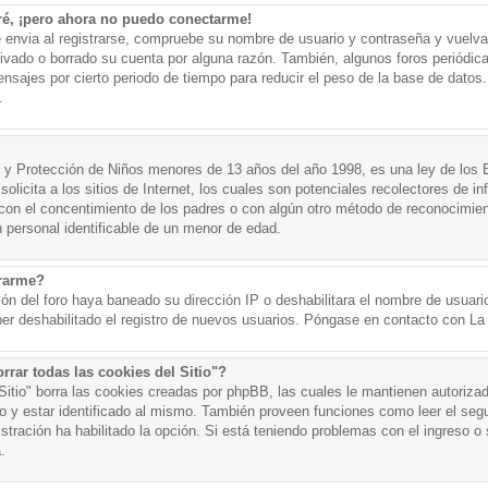
ré, ¡pero ahora no puedo conectarme!
e envia al registrarse, compruebe su nombre de usuario y contraseña y vuelva 
tivado o borrado su cuenta por alguna razón. También, algunos foros periód
nsajes por cierto periodo de tiempo para reducir el peso de la base de datos. 
.
y Protección de Niños menores de 13 años del año 1998, es una ley de los 
olicita a los sitios de Internet, los cuales son potenciales recolectores de in
o con el concentimiento de los padres o con algún otro método de reconocimien
n personal identificable de un menor de edad.
trarme?
ión del foro haya baneado su dirección IP o deshabilitara el nombre de usuario
er deshabilitado el registro de nuevos usuarios. Póngase en contacto con La A
rrar todas las cookies del Sitio"?
 Sitio" borra las cookies creadas por phpBB, las cuales le mantienen autoriza
o y estar identificado al mismo. También proveen funciones como leer el seg
istración ha habilitado la opción. Si está teniendo problemas con el ingreso o s
.