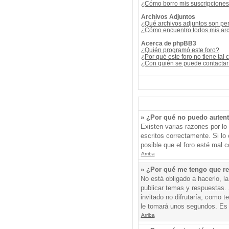
¿Cómo borro mis suscripcione
Archivos Adjuntos
¿Qué archivos adjuntos son per
¿Cómo encuentro todos mis arc
Acerca de phpBB3
¿Quién programó este foro?
¿Por qué este foro no tiene tal 
¿Con quién se puede contactar 
» ¿Por qué no puedo auten
Existen varias razones por l
escritos correctamente. Si l
posible que el foro esté mal c
Arriba
» ¿Por qué me tengo que re
No está obligado a hacerlo, l
publicar temas y respuestas. 
invitado no difrutaría, como 
le tomará unos segundos. Es
Arriba