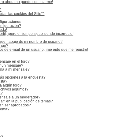
ero ahora no puedo conectarme!
?
odas las cookies del Sitio"?
figuraciones
nfiguración?
ecta!
fil, ¡pero el tiempo sigue siendo incorrecto!
gen abajo de mi nombre de usuario?
ango?
e de e-mail de un usuario, ¡me pide que me registre!
nsaje en el foro?
r un mensaje?
rma a mi mensaje?
ás opciones a la encuesta?
sta?
a algún foro?
rchivos adjuntos?
a?
ensaje a un moderador?
ar" en la publicación de temas?
an ser aprobados?
 tema?