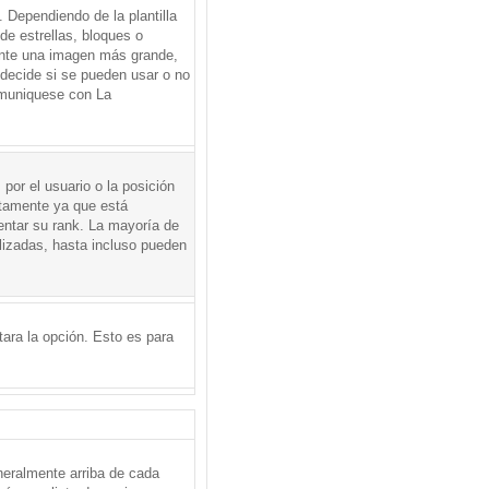
Dependiendo de la plantilla
de estrellas, bloques o
mente una imagen más grande,
 decide si se pueden usar o no
omuniquese con La
por el usuario o la posición
ctamente ya que está
entar su rank. La mayoría de
lizadas, hasta incluso pueden
itara la opción. Esto es para
neralmente arriba de cada