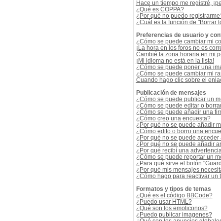
Hace un tiempo me registré, ¡p
¿Qué es COPPA?
¿Por qué no puedo registrarme
¿Cuál es la función de "Borrar t
Preferencias de usuario y con
¿Cómo se puede cambiar mi co
¡La hora en los foros no es corr
Cambié la zona horaria en mi per
¡Mi idioma no está en la lista!
¿Cómo se puede poner una ima
¿Cómo se puede cambiar mi r
Cuando hago clic sobre el enlac
Publicación de mensajes
¿Cómo se puede publicar un me
¿Cómo se puede editar o borra
¿Cómo se puede añadir una fi
¿Cómo creo una encuesta?
¿Por qué no se puede añadir m
¿Cómo edito o borro una encue
¿Por qué no se puede acceder 
¿Por qué no se puede añadir a
¿Por qué recibí una advertenci
¿Cómo se puede reportar un m
¿Para qué sirve el botón "Guard
¿Por qué mis mensajes necesit
¿Cómo hago para reactivar un
Formatos y tipos de temas
¿Qué es el código BBCode?
¿Puedo usar HTML?
¿Qué son los emoticonos?
¿Puedo publicar imagenes?