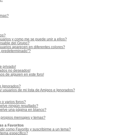
s?
emas?
ios?
uarios y como me se puede unir a ellos?
sable del Grupo?
uarios aparecen en diferentes colores?
s predeterminado"?
e privado!
vados no deseados!
os de alguien en este foro!
 e Ignorados?
 usuarios de mi lista de Amigos e Ignorados?
o varios foros?
elve ningún resultado?
elve una página en blanco?
 propios mensajes y temas?
as a Favoritos
adir como Favorito y suscribirme a un tema?
 tema específico?