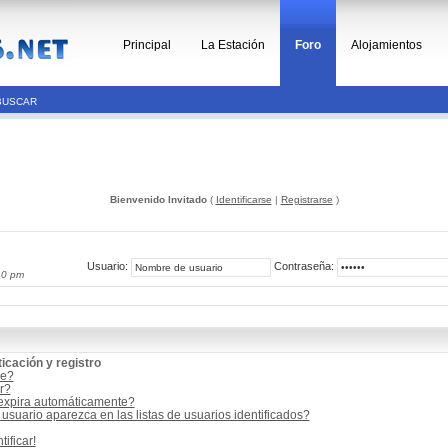
Principal
La Estación
Foro
Alojamientos
BUSCAR
Bienvenido Invitado
(
Identificarse
|
Registrarse
)
Usuario:
Contraseña:
10 pm
icación y registro
me?
r?
 expira automáticamente?
suario aparezca en las listas de usuarios identificados?
ificar!