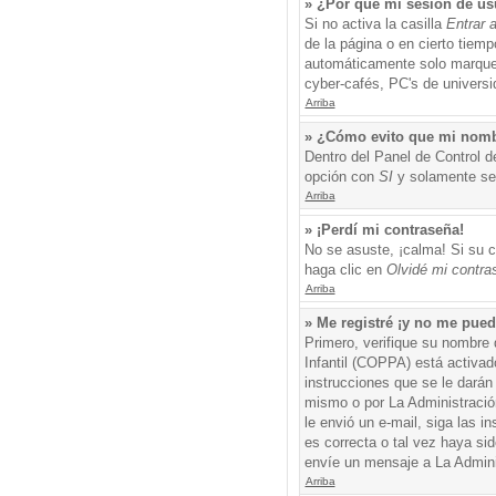
» ¿Por qué mi sesión de us
Si no activa la casilla
Entrar 
de la página o en cierto tiem
automáticamente solo marque l
cyber-cafés, PC's de universid
Arriba
» ¿Cómo evito que mi nombre
Dentro del Panel de Control d
opción con
SI
y solamente ser
Arriba
» ¡Perdí mi contraseña!
No se asuste, ¡calma! Si su c
haga clic en
Olvidé mi contra
Arriba
» Me registré ¡y no me puedo
Primero, verifique su nombre 
Infantil (COPPA) está activad
instrucciones que se le darán
mismo o por La Administración,
le envió un e-mail, siga las i
es correcta o tal vez haya sid
envíe un mensaje a La Admini
Arriba