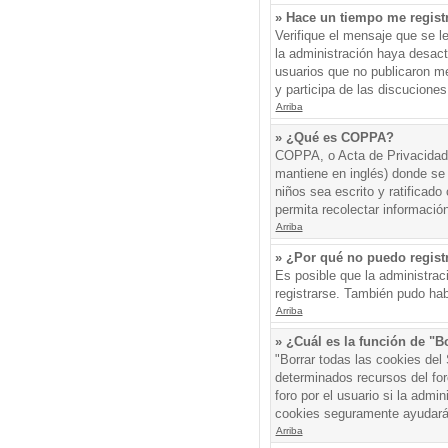
» Hace un tiempo me regist
Verifique el mensaje que se l
la administración haya desac
usuarios que no publicaron me
y participa de las discuciones
Arriba
» ¿Qué es COPPA?
COPPA, o Acta de Privacidad 
mantiene en inglés) donde se s
niños sea escrito y ratificad
permita recolectar informació
Arriba
» ¿Por qué no puedo regis
Es posible que la administrac
registrarse. También pudo hab
Arriba
» ¿Cuál es la función de "Bo
"Borrar todas las cookies del
determinados recursos del for
foro por el usuario si la admin
cookies seguramente ayudará
Arriba