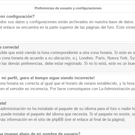
Preferencias de usuario y configuraciones
mi configuración?
todos sus datos y configuraciones están archivados en nuestra base de datos. P
l enlace se encuentra en la parte superior de las páginas del foro. Este sist
s correcta!
ible que esté viendo la hora correspondiente a otra zona horaria. Si este es e
u zona horaria de acuerdo a su ubicación, e.j. Londres, París, Nueva York, S
 las demás preferencias, debe estar registrado. Si no lo está, este es un bu
mi perfil, ¡pero el tiempo sigue siendo incorrecto!
na horaria es correcta al igual que el horario de verano establecido, y la hora
n el servidor es incorrecta. Por favor comuniquese con La Administración par
sta!
administración no ha instalado el paquete de su idioma para el foro o nadie h
 puede instalar el paquete del idioma que necesita. Si el paquete no existe, se
s información en el sitio de phpBB (ver el enlace al final de la página).
a imagen abajo de mi nombre de usuario?