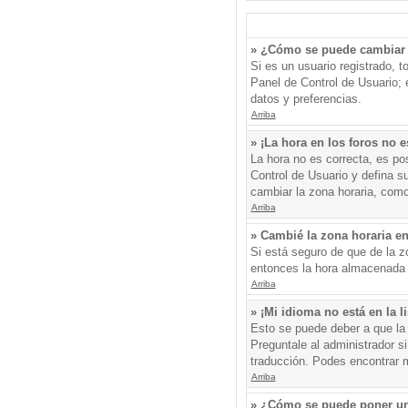
» ¿Cómo se puede cambiar 
Si es un usuario registrado, 
Panel de Control de Usuario; e
datos y preferencias.
Arriba
» ¡La hora en los foros no e
La hora no es correcta, es pos
Control de Usuario y defina s
cambiar la zona horaria, como
Arriba
» Cambié la zona horaria en 
Si está seguro de que de la zo
entonces la hora almacenada e
Arriba
» ¡Mi idioma no está en la li
Esto se puede deber a que la 
Preguntale al administrador si
traducción. Podes encontrar má
Arriba
» ¿Cómo se puede poner un