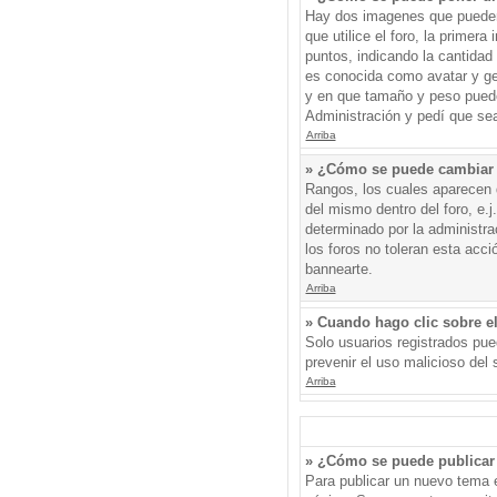
Hay dos imagenes que pueden 
que utilice el foro, la primer
puntos, indicando la cantida
es conocida como avatar y gen
y en que tamaño y peso puede
Administración y pedí que sea
Arriba
» ¿Cómo se puede cambiar
Rangos, los cuales aparecen d
del mismo dentro del foro, e.
determinado por la administr
los foros no toleran esta acc
bannearte.
Arriba
» Cuando hago clic sobre el
Solo usuarios registrados pued
prevenir el uso malicioso del
Arriba
» ¿Cómo se puede publicar 
Para publicar un nuevo tema e