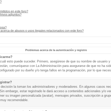
s?
mitidos en este foro?
hivos adjuntos?
cosa?
acerca de abusos o usos ilegales relacionados con este foro?
Problemas acerca de la autenticación y registro
ticarme?
o cuál esto puede suceder. Primero, asegúrese de que su nombre de usuario y
o están, comuníquese con La Administración para asegurarse de que no ha sid
onfigurado por su dueño y/o tenga fallos en la programación, por lo que necesi
gistrar?
a decisión la toman los administradores y moderadores. En algunos casos nece
Sin embargo, estar registrado le dará acceso a contenidos adicionales y/o v
tener su imagen personalizada (avatar), mensajes privados, suscripción a grup
 muy recomendable.