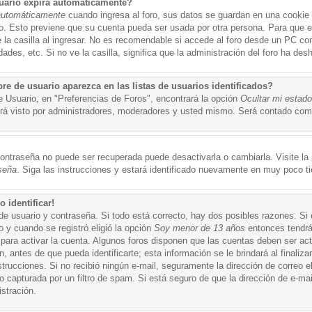
uario expira automáticamente?
automáticamente
cuando ingresa al foro, sus datos se guardan en una cookie s
po. Esto previene que su cuenta pueda ser usada por otra persona. Para que 
a casilla al ingresar. No es recomendable si accede al foro desde un PC compa
ades, etc. Si no ve la casilla, significa que la administración del foro ha desh
 de usuario aparezca en las listas de usuarios identificados?
e Usuario, en "Preferencias de Foros", encontrará la opción
Ocultar mi estad
á visto por administradores, moderadores y usted mismo. Será contado como
ontraseña no puede ser recuperada puede desactivarla o cambiarla. Visite la p
seña
. Siga las instrucciones y estará identificado nuevamente en muy poco t
 identificar!
de usuario y contraseña. Si todo está correcto, hay dos posibles razones. Si
o y cuando se registró eligió la opción
Soy menor de 13 años
entonces tendrá
 para activar la cuenta. Algunos foros disponen que las cuentas deben ser ac
 antes de que pueda identificarte; esta información se le brindará al finalizar
nstrucciones. Si no recibió ningún e-mail, seguramente la dirección de correo 
o capturada por un filtro de spam. Si está seguro de que la dirección de e-mai
stración.