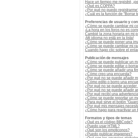
Hace un tiempo me registré, ¡p
¿Qué es COPPA?
¿Por qué no puedo registrarme
¿Cuál es la función de "Borrar t
Preferencias de usuario y con
¿Cómo se puede cambiar mi co
¡La hora en los foros no es corr
Cambié la zona horaria en mi per
¡Mi idioma no está en la lista!
¿Cómo se puede poner una ima
¿Cómo se puede cambiar mi r
Cuando hago clic sobre el enlac
Publicación de mensajes
¿Cómo se puede publicar un me
¿Cómo se puede editar o borra
¿Cómo se puede añadir una fi
¿Cómo creo una encuesta?
¿Por qué no se puede añadir m
¿Cómo edito o borro una encue
¿Por qué no se puede acceder 
¿Por qué no se puede añadir a
¿Por qué recibí una advertenci
¿Cómo se puede reportar un m
¿Para qué sirve el botón "Guard
¿Por qué mis mensajes necesit
¿Cómo hago para reactivar un
Formatos y tipos de temas
¿Qué es el código BBCode?
¿Puedo usar HTML?
¿Qué son los emoticonos?
¿Puedo publicar imagenes?