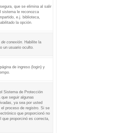
egura, que se elimina al salir
el sistema le reconozca
rtido, e.j. biblioteca,
abilitado la opción.
o de conexión
. Habilite la
 un usuario oculto.
ágina de ingreso (login) y
iempo.
 el Sistema de Protección
 que seguir algunas
tivadas, ya sea por usted
 el proceso de registro. Si se
electrónico que proporcionó no
l que proporcinó es correcta,