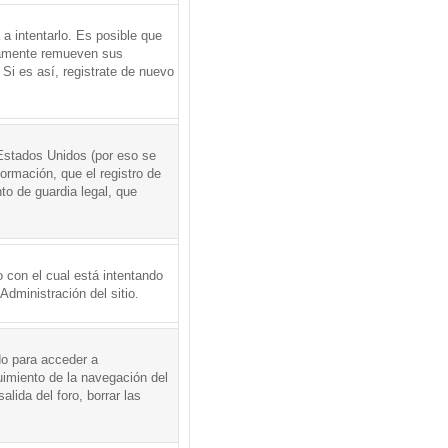
a intentarlo. Es posible que
icamente remueven sus
Si es así, registrate de nuevo
Estados Unidos (por eso se
formación, que el registro de
to de guardia legal, que
 con el cual está intentando
dministración del sitio.
do para acceder a
uimiento de la navegación del
alida del foro, borrar las