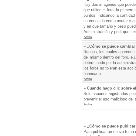
Hay dos imagenes que pueden 
que utilice el foro, la primer
puntos, indicando la cantida
es conocida como avatar y gen
y en que tamaño y peso puede
Administración y pedí que sea
Arriba
» ¿Cómo se puede cambiar
Rangos, los cuales aparecen d
del mismo dentro del foro, e.
determinado por la administr
los foros no toleran esta acc
bannearte.
Arriba
» Cuando hago clic sobre el
Solo usuarios registrados pued
prevenir el uso malicioso del
Arriba
» ¿Cómo se puede publicar 
Para publicar un nuevo tema e