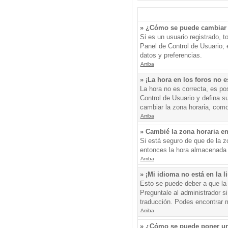
» ¿Cómo se puede cambiar 
Si es un usuario registrado, 
Panel de Control de Usuario; e
datos y preferencias.
Arriba
» ¡La hora en los foros no e
La hora no es correcta, es pos
Control de Usuario y defina s
cambiar la zona horaria, como
Arriba
» Cambié la zona horaria en 
Si está seguro de que de la zo
entonces la hora almacenada e
Arriba
» ¡Mi idioma no está en la li
Esto se puede deber a que la 
Preguntale al administrador si
traducción. Podes encontrar má
Arriba
» ¿Cómo se puede poner un