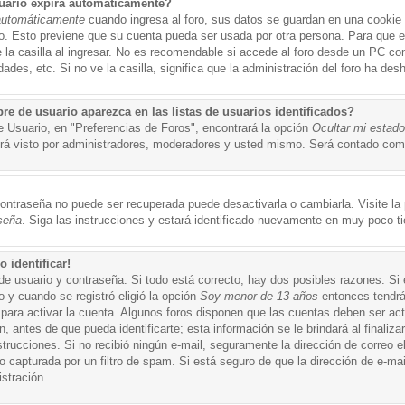
uario expira automáticamente?
automáticamente
cuando ingresa al foro, sus datos se guardan en una cookie s
po. Esto previene que su cuenta pueda ser usada por otra persona. Para que 
a casilla al ingresar. No es recomendable si accede al foro desde un PC compa
ades, etc. Si no ve la casilla, significa que la administración del foro ha desh
 de usuario aparezca en las listas de usuarios identificados?
e Usuario, en "Preferencias de Foros", encontrará la opción
Ocultar mi estad
á visto por administradores, moderadores y usted mismo. Será contado como
ontraseña no puede ser recuperada puede desactivarla o cambiarla. Visite la p
seña
. Siga las instrucciones y estará identificado nuevamente en muy poco t
 identificar!
de usuario y contraseña. Si todo está correcto, hay dos posibles razones. Si
o y cuando se registró eligió la opción
Soy menor de 13 años
entonces tendrá
 para activar la cuenta. Algunos foros disponen que las cuentas deben ser ac
 antes de que pueda identificarte; esta información se le brindará al finalizar
nstrucciones. Si no recibió ningún e-mail, seguramente la dirección de correo 
o capturada por un filtro de spam. Si está seguro de que la dirección de e-mai
stración.