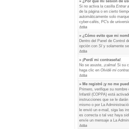
» ¿Por qué mi sesión de us
Si no activa la casilla
Entrar 
de la página o en cierto tiem
automáticamente solo marque l
cyber-cafés, PC's de universid
Arriba
» ¿Cómo evito que mi nombre
Dentro del Panel de Control d
opción con
SI
y solamente ser
Arriba
» ¡Perdí mi contraseña!
No se asuste, ¡calma! Si su c
haga clic en
Olvidé mi contra
Arriba
» Me registré ¡y no me puedo
Primero, verifique su nombre 
Infantil (COPPA) está activad
instrucciones que se le darán
mismo o por La Administración,
le envió un e-mail, siga las i
es correcta o tal vez haya sid
envíe un mensaje a La Admini
Arriba