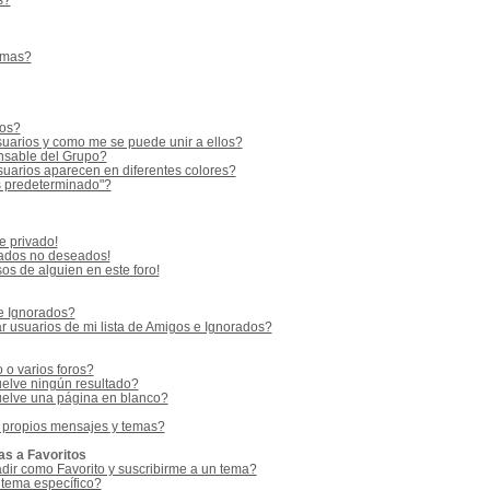
s?
emas?
ios?
uarios y como me se puede unir a ellos?
sable del Grupo?
uarios aparecen en diferentes colores?
s predeterminado"?
e privado!
vados no deseados!
os de alguien en este foro!
 e Ignorados?
 usuarios de mi lista de Amigos e Ignorados?
o varios foros?
elve ningún resultado?
elve una página en blanco?
 propios mensajes y temas?
as a Favoritos
adir como Favorito y suscribirme a un tema?
 tema específico?