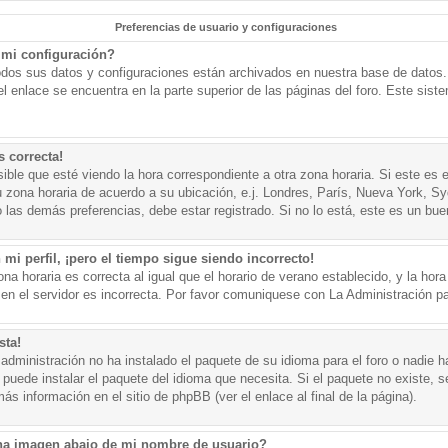
Preferencias de usuario y configuraciones
mi configuración?
todos sus datos y configuraciones están archivados en nuestra base de datos. P
l enlace se encuentra en la parte superior de las páginas del foro. Este sist
s correcta!
ible que esté viendo la hora correspondiente a otra zona horaria. Si este es e
u zona horaria de acuerdo a su ubicación, e.j. Londres, París, Nueva York, S
 las demás preferencias, debe estar registrado. Si no lo está, este es un bu
mi perfil, ¡pero el tiempo sigue siendo incorrecto!
na horaria es correcta al igual que el horario de verano establecido, y la hora
n el servidor es incorrecta. Por favor comuniquese con La Administración par
sta!
administración no ha instalado el paquete de su idioma para el foro o nadie h
 puede instalar el paquete del idioma que necesita. Si el paquete no existe, se
s información en el sitio de phpBB (ver el enlace al final de la página).
a imagen abajo de mi nombre de usuario?