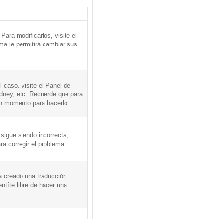
ara modificarlos, visite el
ema le permitirá cambiar sus
l caso, visite el Panel de
ydney, etc. Recuerde que para
en momento para hacerlo.
 sigue siendo incorrecta,
a corregir el problema.
a creado una traducción.
ntíte libre de hacer una