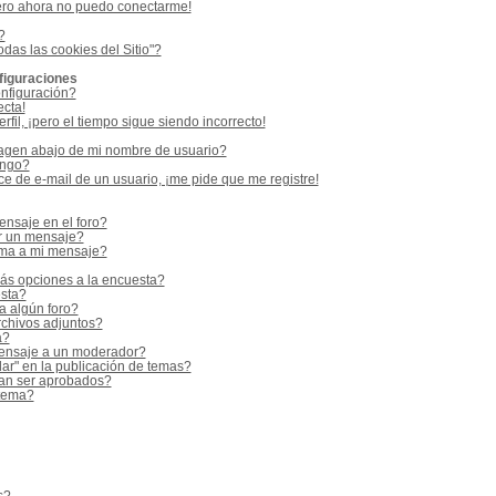
ero ahora no puedo conectarme!
?
odas las cookies del Sitio"?
figuraciones
nfiguración?
ecta!
fil, ¡pero el tiempo sigue siendo incorrecto!
gen abajo de mi nombre de usuario?
ango?
e de e-mail de un usuario, ¡me pide que me registre!
nsaje en el foro?
r un mensaje?
rma a mi mensaje?
ás opciones a la encuesta?
sta?
a algún foro?
rchivos adjuntos?
a?
ensaje a un moderador?
ar" en la publicación de temas?
an ser aprobados?
 tema?