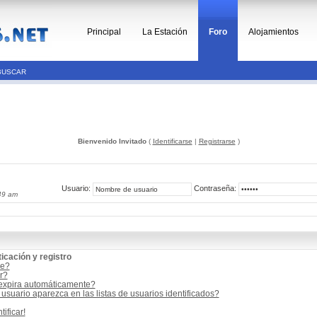
Principal
La Estación
Foro
Alojamientos
BUSCAR
Bienvenido Invitado
(
Identificarse
|
Registrarse
)
Usuario:
Contraseña:
49 am
icación y registro
me?
r?
 expira automáticamente?
suario aparezca en las listas de usuarios identificados?
ificar!