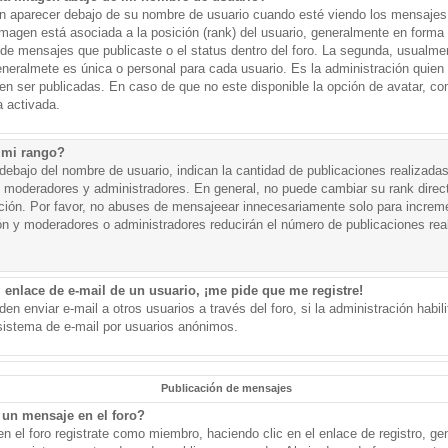
aparecer debajo de su nombre de usuario cuando esté viendo los mensajes. 
a imagen está asociada a la posición (rank) del usuario, generalmente en forma 
d de mensajes que publicaste o el status dentro del foro. La segunda, usual
eralmete es única o personal para cada usuario. Es la administración quien
n ser publicadas. En caso de que no este disponible la opción de avatar, c
 activada.
 mi rango?
ebajo del nombre de usuario, indican la cantidad de publicaciones realizadas 
j. moderadores y administradores. En general, no puede cambiar su rank dire
ación. Por favor, no abuses de mensajeear innecesariamente solo para increm
ión y moderadores o administradores reducirán el número de publicaciones rea
 enlace de e-mail de un usuario, ¡me pide que me registre!
en enviar e-mail a otros usuarios a través del foro, si la administración habil
 sistema de e-mail por usuarios anónimos.
Publicación de mensajes
un mensaje en el foro?
n el foro registrate como miembro, haciendo clic en el enlace de registro, ge