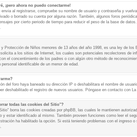
ré, ¡pero ahora no puedo conectarme!
e envia al registrarse, compruebe su nombre de usuario y contraseña y vuelva 
tivado o borrado su cuenta por alguna razón. También, algunos foros periód
nsajes por cierto periodo de tiempo para reducir el peso de la base de datos. 
.
y Protección de Niños menores de 13 años del año 1998, es una ley de los 
olicita a los sitios de Internet, los cuales son potenciales recolectores de in
o con el concentimiento de los padres o con algún otro método de reconocimien
n personal identificable de un menor de edad.
trarme?
ión del foro haya baneado su dirección IP o deshabilitara el nombre de usuario
er deshabilitado el registro de nuevos usuarios. Póngase en contacto con La A
rrar todas las cookies del Sitio"?
 Sitio" borra las cookies creadas por phpBB, las cuales le mantienen autoriza
o y estar identificado al mismo. También proveen funciones como leer el seg
istración ha habilitado la opción. Si está teniendo problemas con el ingreso o s
.