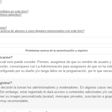
s?
mitidos en este foro?
hivos adjuntos?
cosa?
acerca de abusos o usos ilegales relacionados con este foro?
Problemas acerca de la autenticación y registro
ticarme?
o cuál esto puede suceder. Primero, asegúrese de que su nombre de usuario y
o están, comuníquese con La Administración para asegurarse de que no ha sid
onfigurado por su dueño y/o tenga fallos en la programación, por lo que necesi
gistrar?
a decisión la toman los administradores y moderadores. En algunos casos nece
Sin embargo, estar registrado le dará acceso a contenidos adicionales y/o v
tener su imagen personalizada (avatar), mensajes privados, suscripción a grup
 muy recomendable.