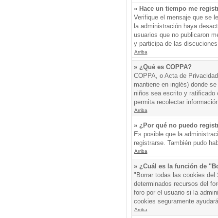
» Hace un tiempo me regist
Verifique el mensaje que se l
la administración haya desac
usuarios que no publicaron me
y participa de las discuciones
Arriba
» ¿Qué es COPPA?
COPPA, o Acta de Privacidad 
mantiene en inglés) donde se s
niños sea escrito y ratificad
permita recolectar informació
Arriba
» ¿Por qué no puedo regis
Es posible que la administrac
registrarse. También pudo hab
Arriba
» ¿Cuál es la función de "Bo
"Borrar todas las cookies del
determinados recursos del for
foro por el usuario si la admin
cookies seguramente ayudará
Arriba