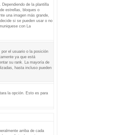
Dependiendo de la plantilla
de estrellas, bloques o
mente una imagen más grande,
 decide si se pueden usar o no
omuniquese con La
por el usuario o la posición
ctamente ya que está
entar su rank. La mayoría de
lizadas, hasta incluso pueden
itara la opción. Esto es para
neralmente arriba de cada