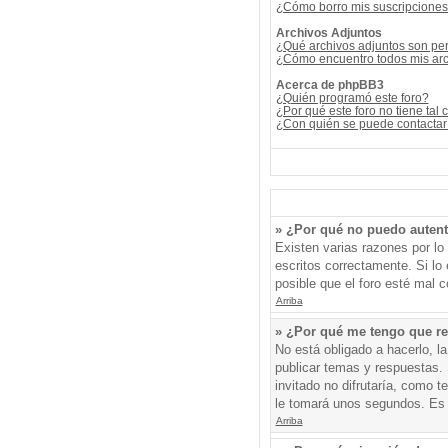
¿Cómo borro mis suscripcione
Archivos Adjuntos
¿Qué archivos adjuntos son per
¿Cómo encuentro todos mis arc
Acerca de phpBB3
¿Quién programó este foro?
¿Por qué este foro no tiene tal 
¿Con quién se puede contactar 
» ¿Por qué no puedo auten
Existen varias razones por l
escritos correctamente. Si l
posible que el foro esté mal c
Arriba
» ¿Por qué me tengo que re
No está obligado a hacerlo, l
publicar temas y respuestas. 
invitado no difrutaría, como 
le tomará unos segundos. Es
Arriba