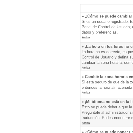
» ¿Cómo se puede cambiar 
Si es un usuario registrado, 
Panel de Control de Usuario; e
datos y preferencias.
Arriba
» ¡La hora en los foros no e
La hora no es correcta, es pos
Control de Usuario y defina s
cambiar la zona horaria, como
Arriba
» Cambié la zona horaria en 
Si está seguro de que de la zo
entonces la hora almacenada e
Arriba
» ¡Mi idioma no está en la li
Esto se puede deber a que la 
Preguntale al administrador si
traducción. Podes encontrar má
Arriba
» ¿Cómo se puede poner un