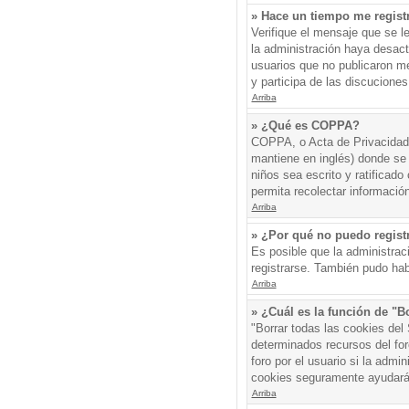
» Hace un tiempo me regist
Verifique el mensaje que se l
la administración haya desac
usuarios que no publicaron me
y participa de las discuciones
Arriba
» ¿Qué es COPPA?
COPPA, o Acta de Privacidad 
mantiene en inglés) donde se s
niños sea escrito y ratificad
permita recolectar informació
Arriba
» ¿Por qué no puedo regis
Es posible que la administrac
registrarse. También pudo hab
Arriba
» ¿Cuál es la función de "Bo
"Borrar todas las cookies del
determinados recursos del for
foro por el usuario si la admin
cookies seguramente ayudará
Arriba