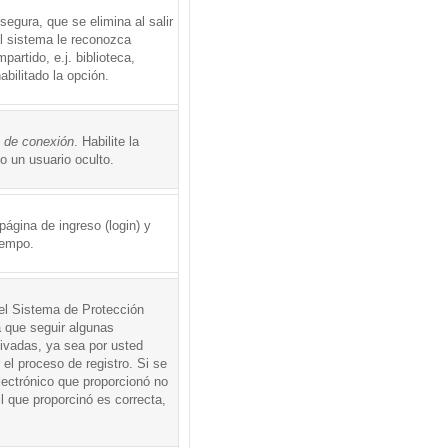
egura, que se elimina al salir
el sistema le reconozca
rtido, e.j. biblioteca,
abilitado la opción.
o de conexión
. Habilite la
 un usuario oculto.
ágina de ingreso (login) y
iempo.
 el Sistema de Protección
 que seguir algunas
tivadas, ya sea por usted
 el proceso de registro. Si se
electrónico que proporcionó no
l que proporcinó es correcta,