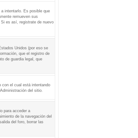
a intentarlo. Es posible que
icamente remueven sus
Si es así, registrate de nuevo
Estados Unidos (por eso se
formación, que el registro de
to de guardia legal, que
 con el cual está intentando
dministración del sitio.
do para acceder a
uimiento de la navegación del
alida del foro, borrar las