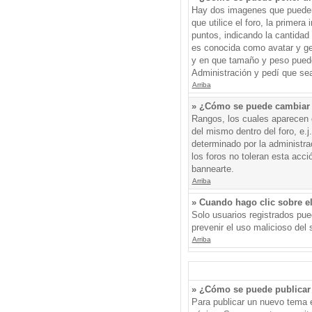
Hay dos imagenes que pueden 
que utilice el foro, la primer
puntos, indicando la cantida
es conocida como avatar y gen
y en que tamaño y peso puede
Administración y pedí que sea
Arriba
» ¿Cómo se puede cambiar
Rangos, los cuales aparecen d
del mismo dentro del foro, e.
determinado por la administr
los foros no toleran esta acc
bannearte.
Arriba
» Cuando hago clic sobre el
Solo usuarios registrados pued
prevenir el uso malicioso del
Arriba
» ¿Cómo se puede publicar 
Para publicar un nuevo tema e