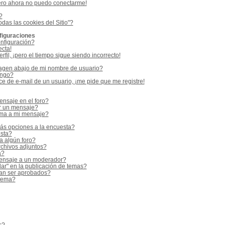
ero ahora no puedo conectarme!
?
odas las cookies del Sitio"?
figuraciones
nfiguración?
ecta!
fil, ¡pero el tiempo sigue siendo incorrecto!
gen abajo de mi nombre de usuario?
ango?
e de e-mail de un usuario, ¡me pide que me registre!
nsaje en el foro?
r un mensaje?
rma a mi mensaje?
ás opciones a la encuesta?
sta?
a algún foro?
rchivos adjuntos?
a?
ensaje a un moderador?
ar" en la publicación de temas?
an ser aprobados?
 tema?