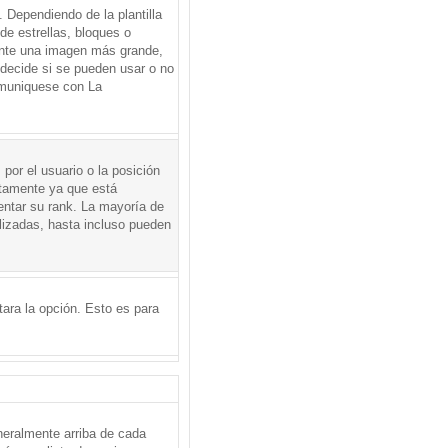
Dependiendo de la plantilla
de estrellas, bloques o
mente una imagen más grande,
 decide si se pueden usar o no
omuniquese con La
por el usuario o la posición
ctamente ya que está
entar su rank. La mayoría de
lizadas, hasta incluso pueden
itara la opción. Esto es para
neralmente arriba de cada