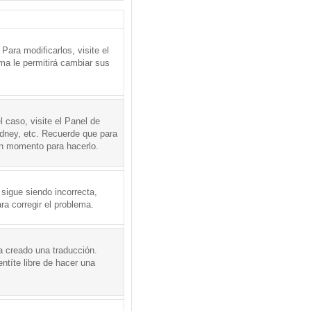
ara modificarlos, visite el
ema le permitirá cambiar sus
l caso, visite el Panel de
ydney, etc. Recuerde que para
en momento para hacerlo.
 sigue siendo incorrecta,
a corregir el problema.
a creado una traducción.
ntíte libre de hacer una