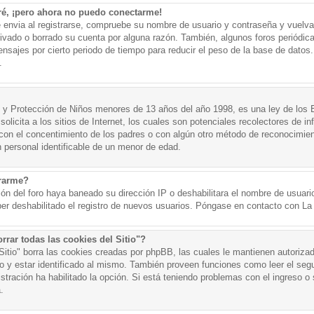
ré, ¡pero ahora no puedo conectarme!
e envia al registrarse, compruebe su nombre de usuario y contraseña y vuelva 
tivado o borrado su cuenta por alguna razón. También, algunos foros periód
nsajes por cierto periodo de tiempo para reducir el peso de la base de datos. 
.
y Protección de Niños menores de 13 años del año 1998, es una ley de los 
olicita a los sitios de Internet, los cuales son potenciales recolectores de in
o con el concentimiento de los padres o con algún otro método de reconocimien
n personal identificable de un menor de edad.
trarme?
ión del foro haya baneado su dirección IP o deshabilitara el nombre de usuario
er deshabilitado el registro de nuevos usuarios. Póngase en contacto con La A
rrar todas las cookies del Sitio"?
 Sitio" borra las cookies creadas por phpBB, las cuales le mantienen autoriza
o y estar identificado al mismo. También proveen funciones como leer el seg
istración ha habilitado la opción. Si está teniendo problemas con el ingreso o s
.