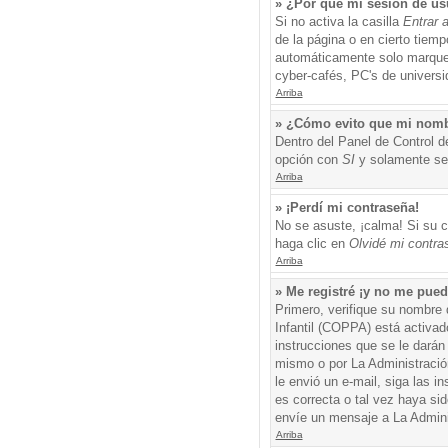
» ¿Por qué mi sesión de us
Si no activa la casilla
Entrar 
de la página o en cierto tiem
automáticamente solo marque l
cyber-cafés, PC's de universid
Arriba
» ¿Cómo evito que mi nombre
Dentro del Panel de Control d
opción con
SI
y solamente ser
Arriba
» ¡Perdí mi contraseña!
No se asuste, ¡calma! Si su c
haga clic en
Olvidé mi contra
Arriba
» Me registré ¡y no me puedo
Primero, verifique su nombre 
Infantil (COPPA) está activad
instrucciones que se le darán
mismo o por La Administración,
le envió un e-mail, siga las i
es correcta o tal vez haya sid
envíe un mensaje a La Admini
Arriba