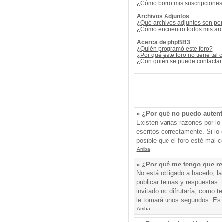
¿Cómo borro mis suscripcione
Archivos Adjuntos
¿Qué archivos adjuntos son per
¿Cómo encuentro todos mis arc
Acerca de phpBB3
¿Quién programó este foro?
¿Por qué este foro no tiene tal 
¿Con quién se puede contactar 
» ¿Por qué no puedo auten
Existen varias razones por l
escritos correctamente. Si l
posible que el foro esté mal c
Arriba
» ¿Por qué me tengo que re
No está obligado a hacerlo, l
publicar temas y respuestas. 
invitado no difrutaría, como 
le tomará unos segundos. Es
Arriba