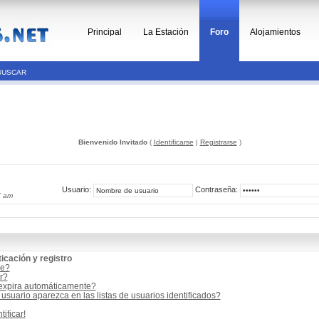
Principal
La Estación
Foro
Alojamientos
BUSCAR
Bienvenido Invitado
(
Identificarse
|
Registrarse
)
Usuario:
Contraseña:
7 am
icación y registro
me?
r?
 expira automáticamente?
suario aparezca en las listas de usuarios identificados?
ificar!