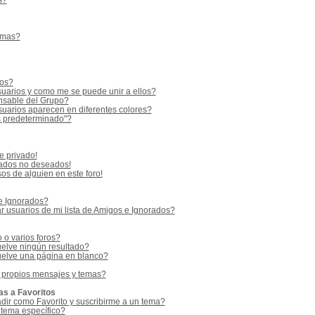
s?
emas?
ios?
uarios y como me se puede unir a ellos?
sable del Grupo?
uarios aparecen en diferentes colores?
s predeterminado"?
e privado!
vados no deseados!
os de alguien en este foro!
 e Ignorados?
 usuarios de mi lista de Amigos e Ignorados?
o varios foros?
elve ningún resultado?
elve una página en blanco?
 propios mensajes y temas?
as a Favoritos
adir como Favorito y suscribirme a un tema?
 tema específico?