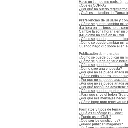
Hace un tiempo me registré, ¡p
¿Qué es COPPA?
¿Por qué no puedo registrarme
¿Cuál es la función de "Borrar t
Preferencias de usuario y con
¿Cómo se puede cambiar mi co
¡La hora en los foros no es corr
Cambié la zona horaria en mi per
¡Mi idioma no está en la lista!
¿Cómo se puede poner una ima
¿Cómo se puede cambiar mi r
Cuando hago clic sobre el enlac
Publicación de mensajes
¿Cómo se puede publicar un me
¿Cómo se puede editar o borra
¿Cómo se puede añadir una fi
¿Cómo creo una encuesta?
¿Por qué no se puede añadir m
¿Cómo edito o borro una encue
¿Por qué no se puede acceder 
¿Por qué no se puede añadir a
¿Por qué recibí una advertenci
¿Cómo se puede reportar un m
¿Para qué sirve el botón "Guard
¿Por qué mis mensajes necesit
¿Cómo hago para reactivar un
Formatos y tipos de temas
¿Qué es el código BBCode?
¿Puedo usar HTML?
¿Qué son los emoticonos?
¿Puedo publicar imagenes?