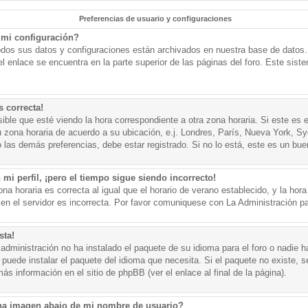
Preferencias de usuario y configuraciones
mi configuración?
todos sus datos y configuraciones están archivados en nuestra base de datos. P
l enlace se encuentra en la parte superior de las páginas del foro. Este sist
s correcta!
ible que esté viendo la hora correspondiente a otra zona horaria. Si este es e
u zona horaria de acuerdo a su ubicación, e.j. Londres, París, Nueva York, S
 las demás preferencias, debe estar registrado. Si no lo está, este es un bu
mi perfil, ¡pero el tiempo sigue siendo incorrecto!
na horaria es correcta al igual que el horario de verano establecido, y la hora
n el servidor es incorrecta. Por favor comuniquese con La Administración par
sta!
administración no ha instalado el paquete de su idioma para el foro o nadie h
 puede instalar el paquete del idioma que necesita. Si el paquete no existe, se
s información en el sitio de phpBB (ver el enlace al final de la página).
a imagen abajo de mi nombre de usuario?