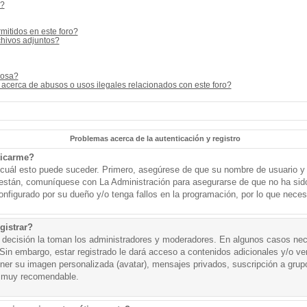
s?
mitidos en este foro?
hivos adjuntos?
cosa?
acerca de abusos o usos ilegales relacionados con este foro?
Problemas acerca de la autenticación y registro
ticarme?
o cuál esto puede suceder. Primero, asegúrese de que su nombre de usuario y
o están, comuníquese con La Administración para asegurarse de que no ha sid
onfigurado por su dueño y/o tenga fallos en la programación, por lo que necesi
gistrar?
a decisión la toman los administradores y moderadores. En algunos casos nece
Sin embargo, estar registrado le dará acceso a contenidos adicionales y/o v
tener su imagen personalizada (avatar), mensajes privados, suscripción a grup
 muy recomendable.