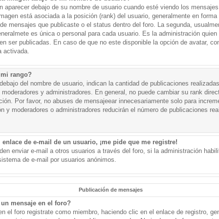
aparecer debajo de su nombre de usuario cuando esté viendo los mensajes. 
a imagen está asociada a la posición (rank) del usuario, generalmente en forma 
d de mensajes que publicaste o el status dentro del foro. La segunda, usual
eralmete es única o personal para cada usuario. Es la administración quien
n ser publicadas. En caso de que no este disponible la opción de avatar, c
 activada.
 mi rango?
ebajo del nombre de usuario, indican la cantidad de publicaciones realizadas 
j. moderadores y administradores. En general, no puede cambiar su rank dire
ación. Por favor, no abuses de mensajeear innecesariamente solo para increm
ión y moderadores o administradores reducirán el número de publicaciones rea
 enlace de e-mail de un usuario, ¡me pide que me registre!
en enviar e-mail a otros usuarios a través del foro, si la administración habil
 sistema de e-mail por usuarios anónimos.
Publicación de mensajes
un mensaje en el foro?
n el foro registrate como miembro, haciendo clic en el enlace de registro, ge