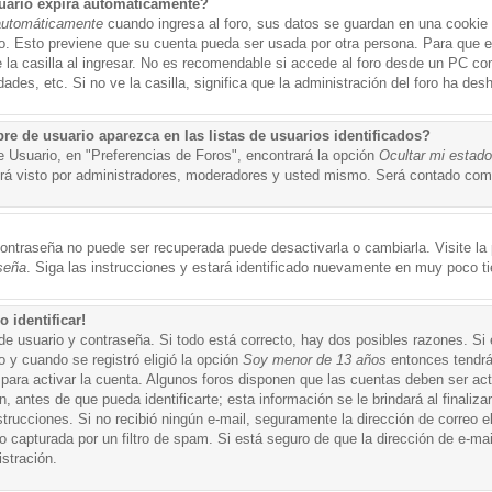
uario expira automáticamente?
automáticamente
cuando ingresa al foro, sus datos se guardan en una cookie s
po. Esto previene que su cuenta pueda ser usada por otra persona. Para que 
a casilla al ingresar. No es recomendable si accede al foro desde un PC compa
ades, etc. Si no ve la casilla, significa que la administración del foro ha desh
 de usuario aparezca en las listas de usuarios identificados?
e Usuario, en "Preferencias de Foros", encontrará la opción
Ocultar mi estad
á visto por administradores, moderadores y usted mismo. Será contado como
ontraseña no puede ser recuperada puede desactivarla o cambiarla. Visite la p
seña
. Siga las instrucciones y estará identificado nuevamente en muy poco t
 identificar!
de usuario y contraseña. Si todo está correcto, hay dos posibles razones. Si
o y cuando se registró eligió la opción
Soy menor de 13 años
entonces tendrá
 para activar la cuenta. Algunos foros disponen que las cuentas deben ser ac
 antes de que pueda identificarte; esta información se le brindará al finalizar
nstrucciones. Si no recibió ningún e-mail, seguramente la dirección de correo 
o capturada por un filtro de spam. Si está seguro de que la dirección de e-mai
stración.