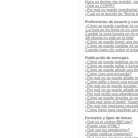
Hace un tiempo me registré, ¡p
¿Qué es COPPA?
¿Por qué no puedo registrarme
¿Cuál es la función de "Borrar t
Preferencias de usuario y con
¿Cómo se puede cambiar mi co
¡La hora en los foros no es corr
Cambié la zona horaria en mi per
¡Mi idioma no está en la lista!
¿Cómo se puede poner una ima
¿Cómo se puede cambiar mi r
Cuando hago clic sobre el enlac
Publicación de mensajes
¿Cómo se puede publicar un me
¿Cómo se puede editar o borra
¿Cómo se puede añadir una fi
¿Cómo creo una encuesta?
¿Por qué no se puede añadir m
¿Cómo edito o borro una encue
¿Por qué no se puede acceder 
¿Por qué no se puede añadir a
¿Por qué recibí una advertenci
¿Cómo se puede reportar un m
¿Para qué sirve el botón "Guard
¿Por qué mis mensajes necesit
¿Cómo hago para reactivar un
Formatos y tipos de temas
¿Qué es el código BBCode?
¿Puedo usar HTML?
¿Qué son los emoticonos?
¿Puedo publicar imagenes?