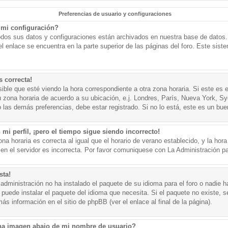
Preferencias de usuario y configuraciones
mi configuración?
todos sus datos y configuraciones están archivados en nuestra base de datos. P
l enlace se encuentra en la parte superior de las páginas del foro. Este sist
s correcta!
ible que esté viendo la hora correspondiente a otra zona horaria. Si este es e
u zona horaria de acuerdo a su ubicación, e.j. Londres, París, Nueva York, S
 las demás preferencias, debe estar registrado. Si no lo está, este es un bu
mi perfil, ¡pero el tiempo sigue siendo incorrecto!
na horaria es correcta al igual que el horario de verano establecido, y la hora
n el servidor es incorrecta. Por favor comuniquese con La Administración par
sta!
administración no ha instalado el paquete de su idioma para el foro o nadie h
 puede instalar el paquete del idioma que necesita. Si el paquete no existe, se
s información en el sitio de phpBB (ver el enlace al final de la página).
a imagen abajo de mi nombre de usuario?