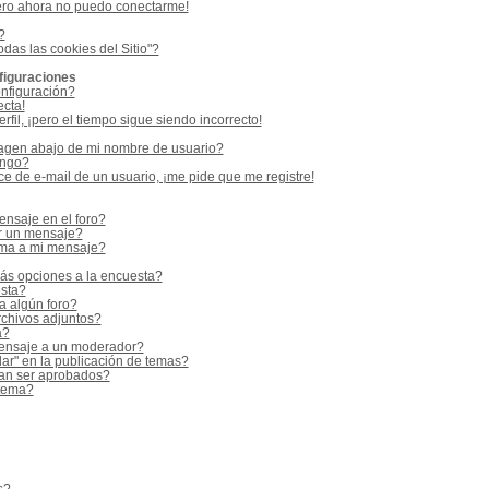
ero ahora no puedo conectarme!
?
odas las cookies del Sitio"?
figuraciones
nfiguración?
ecta!
fil, ¡pero el tiempo sigue siendo incorrecto!
gen abajo de mi nombre de usuario?
ango?
e de e-mail de un usuario, ¡me pide que me registre!
nsaje en el foro?
r un mensaje?
rma a mi mensaje?
ás opciones a la encuesta?
sta?
a algún foro?
rchivos adjuntos?
a?
ensaje a un moderador?
ar" en la publicación de temas?
an ser aprobados?
 tema?