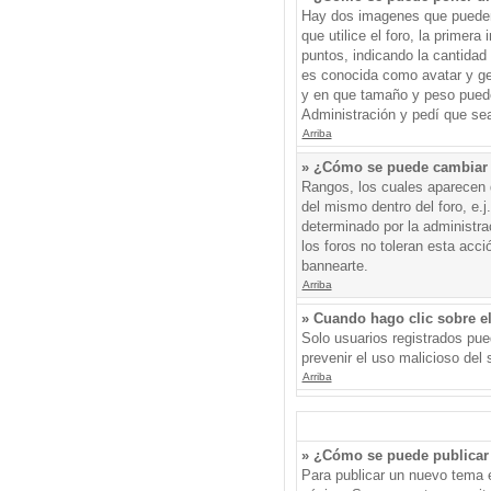
Hay dos imagenes que pueden 
que utilice el foro, la primer
puntos, indicando la cantida
es conocida como avatar y gen
y en que tamaño y peso puede
Administración y pedí que sea
Arriba
» ¿Cómo se puede cambiar
Rangos, los cuales aparecen d
del mismo dentro del foro, e.
determinado por la administr
los foros no toleran esta acc
bannearte.
Arriba
» Cuando hago clic sobre el
Solo usuarios registrados pued
prevenir el uso malicioso del
Arriba
» ¿Cómo se puede publicar 
Para publicar un nuevo tema e