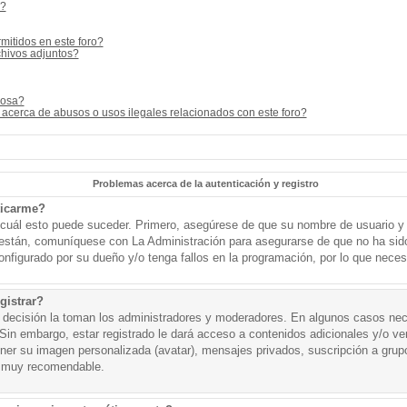
s?
mitidos en este foro?
hivos adjuntos?
cosa?
acerca de abusos o usos ilegales relacionados con este foro?
Problemas acerca de la autenticación y registro
ticarme?
o cuál esto puede suceder. Primero, asegúrese de que su nombre de usuario y
o están, comuníquese con La Administración para asegurarse de que no ha sid
onfigurado por su dueño y/o tenga fallos en la programación, por lo que necesi
gistrar?
a decisión la toman los administradores y moderadores. En algunos casos nece
Sin embargo, estar registrado le dará acceso a contenidos adicionales y/o v
tener su imagen personalizada (avatar), mensajes privados, suscripción a grup
 muy recomendable.