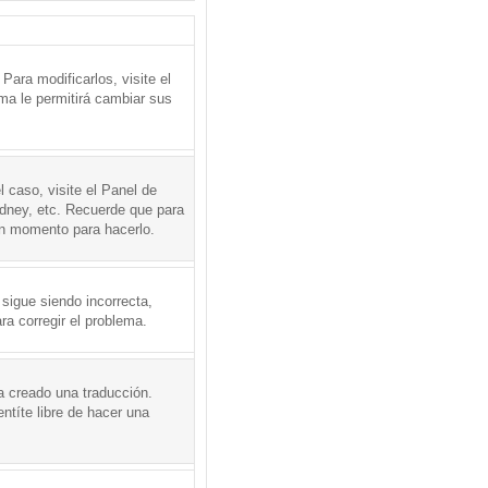
ara modificarlos, visite el
ema le permitirá cambiar sus
l caso, visite el Panel de
ydney, etc. Recuerde que para
en momento para hacerlo.
 sigue siendo incorrecta,
a corregir el problema.
a creado una traducción.
ntíte libre de hacer una