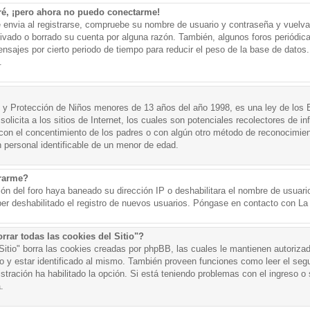
ré, ¡pero ahora no puedo conectarme!
e envia al registrarse, compruebe su nombre de usuario y contraseña y vuelva 
tivado o borrado su cuenta por alguna razón. También, algunos foros periód
nsajes por cierto periodo de tiempo para reducir el peso de la base de datos. 
.
y Protección de Niños menores de 13 años del año 1998, es una ley de los 
olicita a los sitios de Internet, los cuales son potenciales recolectores de in
o con el concentimiento de los padres o con algún otro método de reconocimien
n personal identificable de un menor de edad.
trarme?
ión del foro haya baneado su dirección IP o deshabilitara el nombre de usuario
er deshabilitado el registro de nuevos usuarios. Póngase en contacto con La A
rrar todas las cookies del Sitio"?
 Sitio" borra las cookies creadas por phpBB, las cuales le mantienen autoriza
o y estar identificado al mismo. También proveen funciones como leer el seg
istración ha habilitado la opción. Si está teniendo problemas con el ingreso o s
.