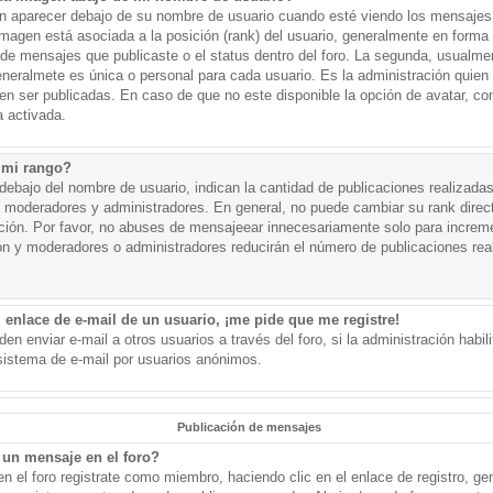
aparecer debajo de su nombre de usuario cuando esté viendo los mensajes. 
a imagen está asociada a la posición (rank) del usuario, generalmente en forma 
d de mensajes que publicaste o el status dentro del foro. La segunda, usual
eralmete es única o personal para cada usuario. Es la administración quien
n ser publicadas. En caso de que no este disponible la opción de avatar, c
 activada.
 mi rango?
ebajo del nombre de usuario, indican la cantidad de publicaciones realizadas 
j. moderadores y administradores. En general, no puede cambiar su rank dire
ación. Por favor, no abuses de mensajeear innecesariamente solo para increm
ión y moderadores o administradores reducirán el número de publicaciones rea
 enlace de e-mail de un usuario, ¡me pide que me registre!
en enviar e-mail a otros usuarios a través del foro, si la administración habil
 sistema de e-mail por usuarios anónimos.
Publicación de mensajes
un mensaje en el foro?
n el foro registrate como miembro, haciendo clic en el enlace de registro, ge