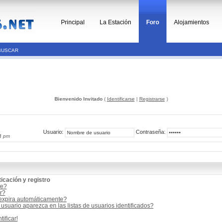
Principal
La Estación
Foro
Alojamientos
BUSCAR
Bienvenido Invitado
(
Identificarse
|
Registrarse
)
Usuario:
Contraseña:
4 pm
icación y registro
me?
r?
 expira automáticamente?
suario aparezca en las listas de usuarios identificados?
ificar!