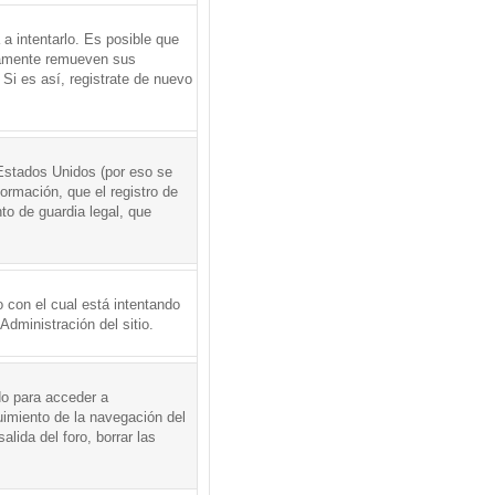
a intentarlo. Es posible que
icamente remueven sus
Si es así, registrate de nuevo
Estados Unidos (por eso se
formación, que el registro de
to de guardia legal, que
 con el cual está intentando
dministración del sitio.
do para acceder a
uimiento de la navegación del
alida del foro, borrar las