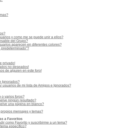
s?
emas?
ios?
uarios y como me se puede unir a ellos?
sable del Grupo?
uarios aparecen en diferentes colores?
s predeterminado"?
e privado!
vados no deseados!
os de alguien en este foro!
 e Ignorados?
 usuarios de mi lista de Amigos e Ignorados?
o varios foros?
elve ningún resultado?
elve una página en blanco?
 propios mensajes y temas?
as a Favoritos
adir como Favorito y suscribirme a un tema?
 tema específico?