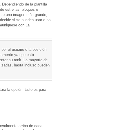
Dependiendo de la plantilla
de estrellas, bloques o
mente una imagen más grande,
 decide si se pueden usar o no
omuniquese con La
por el usuario o la posición
ctamente ya que está
entar su rank. La mayoría de
lizadas, hasta incluso pueden
itara la opción. Esto es para
neralmente arriba de cada