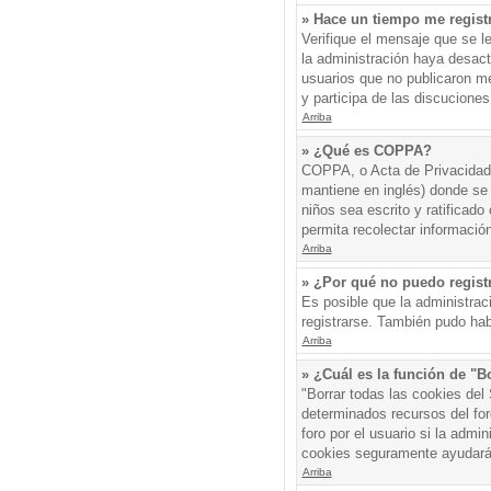
» Hace un tiempo me regist
Verifique el mensaje que se l
la administración haya desac
usuarios que no publicaron me
y participa de las discuciones
Arriba
» ¿Qué es COPPA?
COPPA, o Acta de Privacidad 
mantiene en inglés) donde se s
niños sea escrito y ratificad
permita recolectar informació
Arriba
» ¿Por qué no puedo regis
Es posible que la administrac
registrarse. También pudo hab
Arriba
» ¿Cuál es la función de "Bo
"Borrar todas las cookies del
determinados recursos del for
foro por el usuario si la admin
cookies seguramente ayudará
Arriba