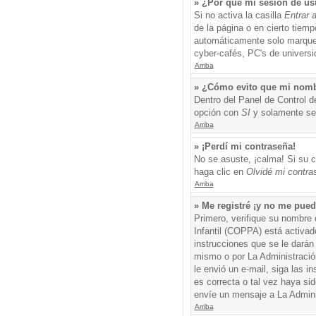
» ¿Por qué mi sesión de us
Si no activa la casilla
Entrar 
de la página o en cierto tiem
automáticamente solo marque l
cyber-cafés, PC's de universid
Arriba
» ¿Cómo evito que mi nombre
Dentro del Panel de Control d
opción con
SI
y solamente ser
Arriba
» ¡Perdí mi contraseña!
No se asuste, ¡calma! Si su c
haga clic en
Olvidé mi contra
Arriba
» Me registré ¡y no me puedo
Primero, verifique su nombre 
Infantil (COPPA) está activad
instrucciones que se le darán
mismo o por La Administración,
le envió un e-mail, siga las i
es correcta o tal vez haya sid
envíe un mensaje a La Admini
Arriba