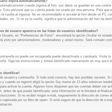
uario expira automáticamente?
automáticamente
cuando ingresa al foro, sus datos se guardan en una cookie s
po. Esto previene que su cuenta pueda ser usada por otra persona. Para que 
a casilla al ingresar. No es recomendable si accede al foro desde un PC compa
ades, etc. Si no ve la casilla, significa que la administración del foro ha desh
 de usuario aparezca en las listas de usuarios identificados?
e Usuario, en "Preferencias de Foros", encontrará la opción
Ocultar mi estad
á visto por administradores, moderadores y usted mismo. Será contado como
ontraseña no puede ser recuperada puede desactivarla o cambiarla. Visite la p
seña
. Siga las instrucciones y estará identificado nuevamente en muy poco t
 identificar!
de usuario y contraseña. Si todo está correcto, hay dos posibles razones. Si
o y cuando se registró eligió la opción
Soy menor de 13 años
entonces tendrá
 para activar la cuenta. Algunos foros disponen que las cuentas deben ser ac
 antes de que pueda identificarte; esta información se le brindará al finalizar
nstrucciones. Si no recibió ningún e-mail, seguramente la dirección de correo 
o capturada por un filtro de spam. Si está seguro de que la dirección de e-mai
stración.