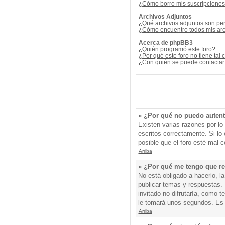
¿Cómo borro mis suscripcione
Archivos Adjuntos
¿Qué archivos adjuntos son per
¿Cómo encuentro todos mis arc
Acerca de phpBB3
¿Quién programó este foro?
¿Por qué este foro no tiene tal 
¿Con quién se puede contactar 
» ¿Por qué no puedo auten
Existen varias razones por l
escritos correctamente. Si l
posible que el foro esté mal c
Arriba
» ¿Por qué me tengo que re
No está obligado a hacerlo, l
publicar temas y respuestas. 
invitado no difrutaría, como 
le tomará unos segundos. Es
Arriba