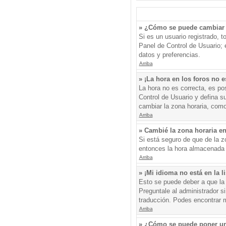
» ¿Cómo se puede cambiar 
Si es un usuario registrado, 
Panel de Control de Usuario; e
datos y preferencias.
Arriba
» ¡La hora en los foros no e
La hora no es correcta, es pos
Control de Usuario y defina s
cambiar la zona horaria, como
Arriba
» Cambié la zona horaria en 
Si está seguro de que de la zo
entonces la hora almacenada e
Arriba
» ¡Mi idioma no está en la li
Esto se puede deber a que la 
Preguntale al administrador si
traducción. Podes encontrar má
Arriba
» ¿Cómo se puede poner un