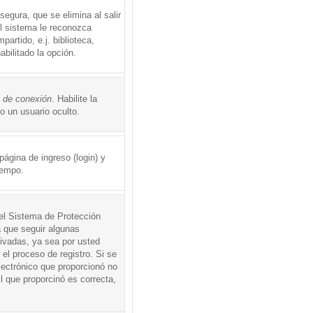
egura, que se elimina al salir
el sistema le reconozca
rtido, e.j. biblioteca,
abilitado la opción.
o de conexión
. Habilite la
 un usuario oculto.
ágina de ingreso (login) y
iempo.
 el Sistema de Protección
 que seguir algunas
tivadas, ya sea por usted
 el proceso de registro. Si se
electrónico que proporcionó no
l que proporcinó es correcta,