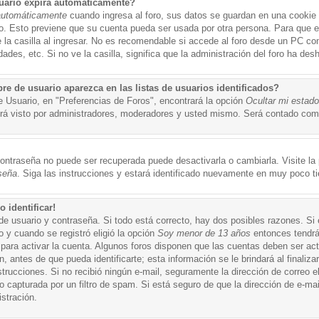
uario expira automáticamente?
automáticamente
cuando ingresa al foro, sus datos se guardan en una cookie s
po. Esto previene que su cuenta pueda ser usada por otra persona. Para que 
a casilla al ingresar. No es recomendable si accede al foro desde un PC compa
ades, etc. Si no ve la casilla, significa que la administración del foro ha desh
 de usuario aparezca en las listas de usuarios identificados?
e Usuario, en "Preferencias de Foros", encontrará la opción
Ocultar mi estad
á visto por administradores, moderadores y usted mismo. Será contado como
ontraseña no puede ser recuperada puede desactivarla o cambiarla. Visite la p
seña
. Siga las instrucciones y estará identificado nuevamente en muy poco t
 identificar!
de usuario y contraseña. Si todo está correcto, hay dos posibles razones. Si
o y cuando se registró eligió la opción
Soy menor de 13 años
entonces tendrá
 para activar la cuenta. Algunos foros disponen que las cuentas deben ser ac
 antes de que pueda identificarte; esta información se le brindará al finalizar
nstrucciones. Si no recibió ningún e-mail, seguramente la dirección de correo 
o capturada por un filtro de spam. Si está seguro de que la dirección de e-mai
stración.