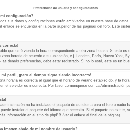
Preferencias de usuario y configuraciones
mi configuración?
todos sus datos y configuraciones están archivados en nuestra base de datos. P
l enlace se encuentra en la parte superior de las páginas del foro. Este sist
s correcta!
ible que esté viendo la hora correspondiente a otra zona horaria. Si este es e
u zona horaria de acuerdo a su ubicación, e.j. Londres, París, Nueva York, S
 las demás preferencias, debe estar registrado. Si no lo está, este es un bu
mi perfil, ¡pero el tiempo sigue siendo incorrecto!
na horaria es correcta al igual que el horario de verano establecido, y la hora
n el servidor es incorrecta. Por favor comuniquese con La Administración par
sta!
administración no ha instalado el paquete de su idioma para el foro o nadie h
 puede instalar el paquete del idioma que necesita. Si el paquete no existe, se
s información en el sitio de phpBB (ver el enlace al final de la página).
a imagen abajo de mi nombre de usuario?