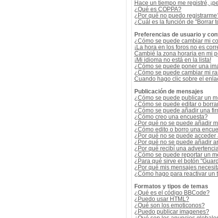
Hace un tiempo me registré, ¡p
¿Qué es COPPA?
¿Por qué no puedo registrarme
¿Cuál es la función de "Borrar t
Preferencias de usuario y con
¿Cómo se puede cambiar mi co
¡La hora en los foros no es corr
Cambié la zona horaria en mi per
¡Mi idioma no está en la lista!
¿Cómo se puede poner una ima
¿Cómo se puede cambiar mi r
Cuando hago clic sobre el enlac
Publicación de mensajes
¿Cómo se puede publicar un me
¿Cómo se puede editar o borra
¿Cómo se puede añadir una fi
¿Cómo creo una encuesta?
¿Por qué no se puede añadir m
¿Cómo edito o borro una encue
¿Por qué no se puede acceder 
¿Por qué no se puede añadir a
¿Por qué recibí una advertenci
¿Cómo se puede reportar un m
¿Para qué sirve el botón "Guard
¿Por qué mis mensajes necesit
¿Cómo hago para reactivar un
Formatos y tipos de temas
¿Qué es el código BBCode?
¿Puedo usar HTML?
¿Qué son los emoticonos?
¿Puedo publicar imagenes?