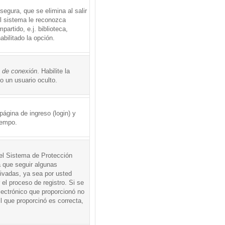
egura, que se elimina al salir
el sistema le reconozca
rtido, e.j. biblioteca,
abilitado la opción.
o de conexión
. Habilite la
 un usuario oculto.
ágina de ingreso (login) y
iempo.
 el Sistema de Protección
 que seguir algunas
tivadas, ya sea por usted
 el proceso de registro. Si se
electrónico que proporcionó no
l que proporcinó es correcta,