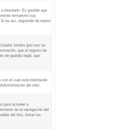
a intentarlo. Es posible que
icamente remueven sus
Si es así, registrate de nuevo
Estados Unidos (por eso se
formación, que el registro de
to de guardia legal, que
 con el cual está intentando
dministración del sitio.
do para acceder a
uimiento de la navegación del
alida del foro, borrar las