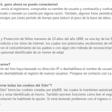
ré, ¡pero ahora no puedo conectarme!
e envia al registrarse, compruebe su nombre de usuario y contraseña y vuelva 
tivado o borrado su cuenta por alguna razón. También, algunos foros periód
nsajes por cierto periodo de tiempo para reducir el peso de la base de datos. 
.
y Protección de Niños menores de 13 años del año 1998, es una ley de los 
olicita a los sitios de Internet, los cuales son potenciales recolectores de in
o con el concentimiento de los padres o con algún otro método de reconocimien
n personal identificable de un menor de edad.
trarme?
ión del foro haya baneado su dirección IP o deshabilitara el nombre de usuario
er deshabilitado el registro de nuevos usuarios. Póngase en contacto con La A
rrar todas las cookies del Sitio"?
 Sitio" borra las cookies creadas por phpBB, las cuales le mantienen autoriza
o y estar identificado al mismo. También proveen funciones como leer el seg
istración ha habilitado la opción. Si está teniendo problemas con el ingreso o s
.