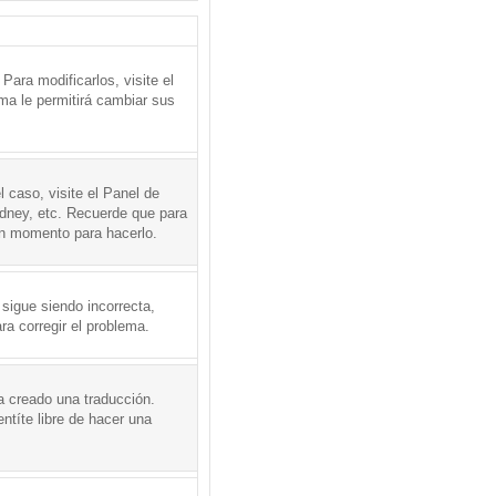
ara modificarlos, visite el
ema le permitirá cambiar sus
l caso, visite el Panel de
ydney, etc. Recuerde que para
en momento para hacerlo.
 sigue siendo incorrecta,
a corregir el problema.
a creado una traducción.
ntíte libre de hacer una