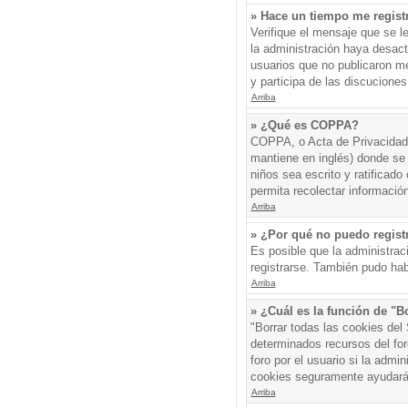
» Hace un tiempo me regist
Verifique el mensaje que se l
la administración haya desac
usuarios que no publicaron me
y participa de las discuciones
Arriba
» ¿Qué es COPPA?
COPPA, o Acta de Privacidad 
mantiene en inglés) donde se s
niños sea escrito y ratificad
permita recolectar informació
Arriba
» ¿Por qué no puedo regis
Es posible que la administrac
registrarse. También pudo hab
Arriba
» ¿Cuál es la función de "Bo
"Borrar todas las cookies del
determinados recursos del for
foro por el usuario si la admin
cookies seguramente ayudará
Arriba