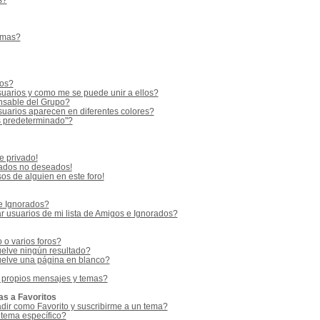
s?
emas?
ios?
uarios y como me se puede unir a ellos?
sable del Grupo?
uarios aparecen en diferentes colores?
s predeterminado"?
e privado!
vados no deseados!
os de alguien en este foro!
 e Ignorados?
 usuarios de mi lista de Amigos e Ignorados?
o varios foros?
elve ningún resultado?
elve una página en blanco?
 propios mensajes y temas?
as a Favoritos
adir como Favorito y suscribirme a un tema?
 tema específico?