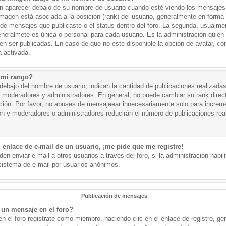
aparecer debajo de su nombre de usuario cuando esté viendo los mensajes. 
a imagen está asociada a la posición (rank) del usuario, generalmente en forma 
d de mensajes que publicaste o el status dentro del foro. La segunda, usual
eralmete es única o personal para cada usuario. Es la administración quien
n ser publicadas. En caso de que no este disponible la opción de avatar, c
 activada.
 mi rango?
ebajo del nombre de usuario, indican la cantidad de publicaciones realizadas 
j. moderadores y administradores. En general, no puede cambiar su rank dire
ación. Por favor, no abuses de mensajeear innecesariamente solo para increm
ión y moderadores o administradores reducirán el número de publicaciones rea
 enlace de e-mail de un usuario, ¡me pide que me registre!
en enviar e-mail a otros usuarios a través del foro, si la administración habil
 sistema de e-mail por usuarios anónimos.
Publicación de mensajes
un mensaje en el foro?
n el foro registrate como miembro, haciendo clic en el enlace de registro, ge