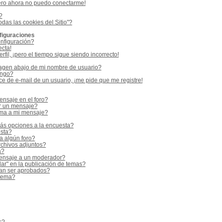
ero ahora no puedo conectarme!
?
odas las cookies del Sitio"?
figuraciones
nfiguración?
ecta!
fil, ¡pero el tiempo sigue siendo incorrecto!
gen abajo de mi nombre de usuario?
ango?
e de e-mail de un usuario, ¡me pide que me registre!
nsaje en el foro?
r un mensaje?
rma a mi mensaje?
ás opciones a la encuesta?
sta?
a algún foro?
rchivos adjuntos?
a?
ensaje a un moderador?
ar" en la publicación de temas?
an ser aprobados?
 tema?