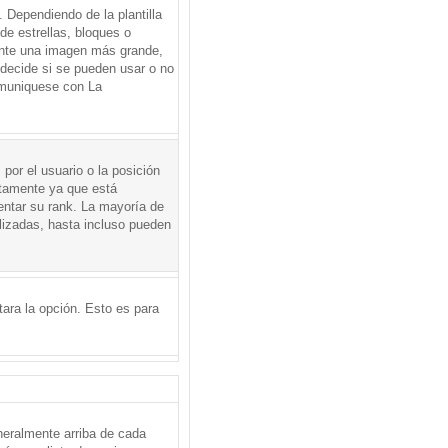
Dependiendo de la plantilla
de estrellas, bloques o
mente una imagen más grande,
 decide si se pueden usar o no
omuniquese con La
por el usuario o la posición
ctamente ya que está
entar su rank. La mayoría de
lizadas, hasta incluso pueden
itara la opción. Esto es para
neralmente arriba de cada