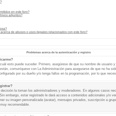
s?
mitidos en este foro?
hivos adjuntos?
cosa?
acerca de abusos o usos ilegales relacionados con este foro?
Problemas acerca de la autenticación y registro
ticarme?
o cuál esto puede suceder. Primero, asegúrese de que su nombre de usuario y
o están, comuníquese con La Administración para asegurarse de que no ha sid
onfigurado por su dueño y/o tenga fallos en la programación, por lo que necesi
gistrar?
a decisión la toman los administradores y moderadores. En algunos casos nece
Sin embargo, estar registrado le dará acceso a contenidos adicionales y/o v
tener su imagen personalizada (avatar), mensajes privados, suscripción a grup
 muy recomendable.