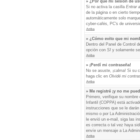
» ¿Por qué mi sesión de us
Si no activa la casilla
Entrar 
de la página o en cierto tiem
automáticamente solo marque l
cyber-cafés, PC's de universid
Arriba
» ¿Cómo evito que mi nombre
Dentro del Panel de Control d
opción con
SI
y solamente ser
Arriba
» ¡Perdí mi contraseña!
No se asuste, ¡calma! Si su c
haga clic en
Olvidé mi contra
Arriba
» Me registré ¡y no me puedo
Primero, verifique su nombre 
Infantil (COPPA) está activad
instrucciones que se le darán
mismo o por La Administración,
le envió un e-mail, siga las i
es correcta o tal vez haya sid
envíe un mensaje a La Admini
Arriba