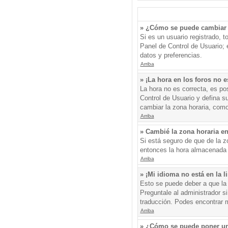
» ¿Cómo se puede cambiar 
Si es un usuario registrado, 
Panel de Control de Usuario; e
datos y preferencias.
Arriba
» ¡La hora en los foros no e
La hora no es correcta, es pos
Control de Usuario y defina s
cambiar la zona horaria, como
Arriba
» Cambié la zona horaria en 
Si está seguro de que de la zo
entonces la hora almacenada e
Arriba
» ¡Mi idioma no está en la li
Esto se puede deber a que la 
Preguntale al administrador si
traducción. Podes encontrar má
Arriba
» ¿Cómo se puede poner un