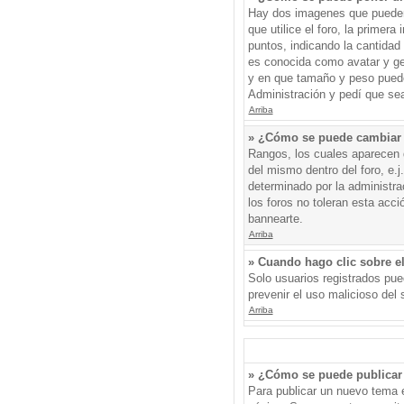
Hay dos imagenes que pueden 
que utilice el foro, la primer
puntos, indicando la cantida
es conocida como avatar y gen
y en que tamaño y peso puede
Administración y pedí que sea
Arriba
» ¿Cómo se puede cambiar
Rangos, los cuales aparecen d
del mismo dentro del foro, e.
determinado por la administr
los foros no toleran esta acc
bannearte.
Arriba
» Cuando hago clic sobre el
Solo usuarios registrados pued
prevenir el uso malicioso del
Arriba
» ¿Cómo se puede publicar 
Para publicar un nuevo tema e