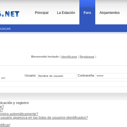
Principal
La Estación
Foro
Alojamientos
BUSCAR
Bienvenido Invitado
(
Identificarse
|
Registrarse
)
Usuario:
Contraseña:
4 am
icación y registro
me?
r?
 expira automáticamente?
suario aparezca en las listas de usuarios identificados?
ificar!