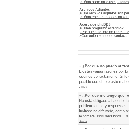
¿Cómo borro mis suscripcione
Archivos Adjuntos
¿Qué archivos adjuntos son per
¿Cómo encuentro todos mis arc
Acerca de phpBB3
¿Quién programó este foro?
¿Por qué este foro no tiene tal 
¿Con quién se puede contactar 
» ¿Por qué no puedo auten
Existen varias razones por l
escritos correctamente. Si l
posible que el foro esté mal c
Arriba
» ¿Por qué me tengo que re
No está obligado a hacerlo, l
publicar temas y respuestas. 
invitado no difrutaría, como 
le tomará unos segundos. Es
Arriba