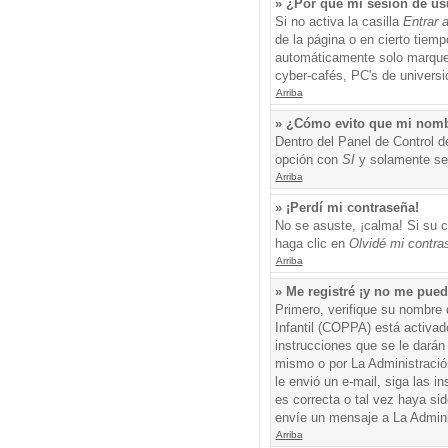
» ¿Por qué mi sesión de us
Si no activa la casilla
Entrar 
de la página o en cierto tiem
automáticamente solo marque l
cyber-cafés, PC's de universid
Arriba
» ¿Cómo evito que mi nombre
Dentro del Panel de Control d
opción con
SI
y solamente ser
Arriba
» ¡Perdí mi contraseña!
No se asuste, ¡calma! Si su c
haga clic en
Olvidé mi contra
Arriba
» Me registré ¡y no me puedo
Primero, verifique su nombre 
Infantil (COPPA) está activad
instrucciones que se le darán
mismo o por La Administración,
le envió un e-mail, siga las i
es correcta o tal vez haya sid
envíe un mensaje a La Admini
Arriba