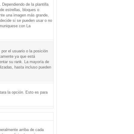
Dependiendo de la plantilla
de estrellas, bloques o
mente una imagen más grande,
 decide si se pueden usar o no
omuniquese con La
por el usuario o la posición
ctamente ya que está
entar su rank. La mayoría de
lizadas, hasta incluso pueden
itara la opción. Esto es para
neralmente arriba de cada