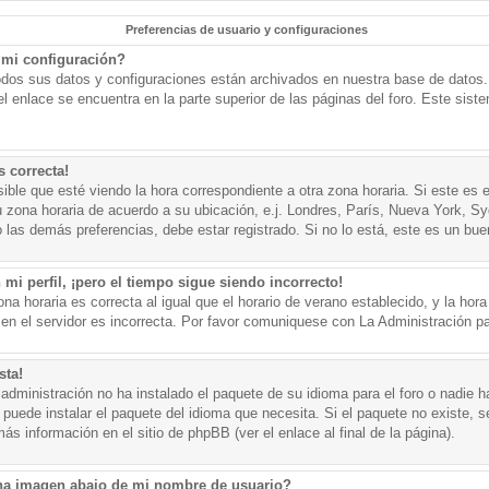
Preferencias de usuario y configuraciones
mi configuración?
todos sus datos y configuraciones están archivados en nuestra base de datos. P
l enlace se encuentra en la parte superior de las páginas del foro. Este sist
s correcta!
ible que esté viendo la hora correspondiente a otra zona horaria. Si este es e
u zona horaria de acuerdo a su ubicación, e.j. Londres, París, Nueva York, S
 las demás preferencias, debe estar registrado. Si no lo está, este es un bu
mi perfil, ¡pero el tiempo sigue siendo incorrecto!
na horaria es correcta al igual que el horario de verano establecido, y la hora
n el servidor es incorrecta. Por favor comuniquese con La Administración par
sta!
administración no ha instalado el paquete de su idioma para el foro o nadie h
 puede instalar el paquete del idioma que necesita. Si el paquete no existe, se
s información en el sitio de phpBB (ver el enlace al final de la página).
a imagen abajo de mi nombre de usuario?