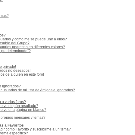
s?
emas?
ios?
uarios y como me se puede unir a ellos?
sable del Grupo?
uarios aparecen en diferentes colores?
s predeterminado"?
e privado!
vados no deseados!
os de alguien en este foro!
 e Ignorados?
 usuarios de mi lista de Amigos e Ignorados?
o varios foros?
elve ningún resultado?
elve una página en blanco?
 propios mensajes y temas?
as a Favoritos
adir como Favorito y suscribirme a un tema?
 tema específico?