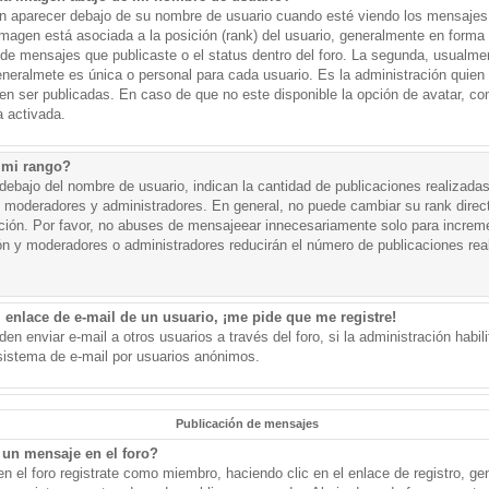
aparecer debajo de su nombre de usuario cuando esté viendo los mensajes. 
a imagen está asociada a la posición (rank) del usuario, generalmente en forma 
d de mensajes que publicaste o el status dentro del foro. La segunda, usual
eralmete es única o personal para cada usuario. Es la administración quien
n ser publicadas. En caso de que no este disponible la opción de avatar, c
 activada.
 mi rango?
ebajo del nombre de usuario, indican la cantidad de publicaciones realizadas 
j. moderadores y administradores. En general, no puede cambiar su rank dire
ación. Por favor, no abuses de mensajeear innecesariamente solo para increm
ión y moderadores o administradores reducirán el número de publicaciones rea
 enlace de e-mail de un usuario, ¡me pide que me registre!
en enviar e-mail a otros usuarios a través del foro, si la administración habil
 sistema de e-mail por usuarios anónimos.
Publicación de mensajes
un mensaje en el foro?
n el foro registrate como miembro, haciendo clic en el enlace de registro, ge