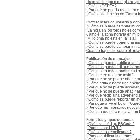
Hace un tiempo me registré, ¡p
¿Qué es COPPA?
¿Por qué no puedo registrarme
¿Cuál es la función de "Borrar t
Preferencias de usuario y con
¿Cómo se puede cambiar mi co
¡La hora en los foros no es corr
Cambié la zona horaria en mi per
¡Mi idioma no está en la lista!
¿Cómo se puede poner una ima
¿Cómo se puede cambiar mi r
Cuando hago clic sobre el enlac
Publicación de mensajes
¿Cómo se puede publicar un me
¿Cómo se puede editar o borra
¿Cómo se puede añadir una fi
¿Cómo creo una encuesta?
¿Por qué no se puede añadir m
¿Cómo edito o borro una encue
¿Por qué no se puede acceder 
¿Por qué no se puede añadir a
¿Por qué recibí una advertenci
¿Cómo se puede reportar un m
¿Para qué sirve el botón "Guard
¿Por qué mis mensajes necesit
¿Cómo hago para reactivar un
Formatos y tipos de temas
¿Qué es el código BBCode?
¿Puedo usar HTML?
¿Qué son los emoticonos?
¿Puedo publicar imagenes?