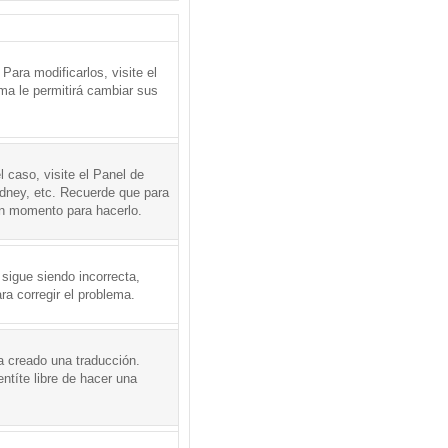
ara modificarlos, visite el
ema le permitirá cambiar sus
l caso, visite el Panel de
ydney, etc. Recuerde que para
en momento para hacerlo.
 sigue siendo incorrecta,
a corregir el problema.
a creado una traducción.
ntíte libre de hacer una