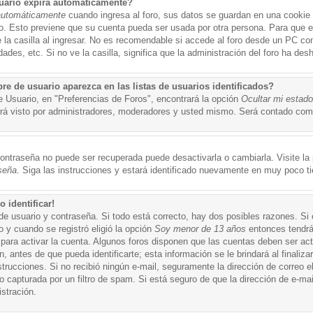
uario expira automáticamente?
automáticamente
cuando ingresa al foro, sus datos se guardan en una cookie s
po. Esto previene que su cuenta pueda ser usada por otra persona. Para que 
a casilla al ingresar. No es recomendable si accede al foro desde un PC compa
ades, etc. Si no ve la casilla, significa que la administración del foro ha desh
 de usuario aparezca en las listas de usuarios identificados?
e Usuario, en "Preferencias de Foros", encontrará la opción
Ocultar mi estad
á visto por administradores, moderadores y usted mismo. Será contado como
ontraseña no puede ser recuperada puede desactivarla o cambiarla. Visite la p
seña
. Siga las instrucciones y estará identificado nuevamente en muy poco t
 identificar!
de usuario y contraseña. Si todo está correcto, hay dos posibles razones. Si
o y cuando se registró eligió la opción
Soy menor de 13 años
entonces tendrá
 para activar la cuenta. Algunos foros disponen que las cuentas deben ser ac
 antes de que pueda identificarte; esta información se le brindará al finalizar
nstrucciones. Si no recibió ningún e-mail, seguramente la dirección de correo 
o capturada por un filtro de spam. Si está seguro de que la dirección de e-mai
stración.