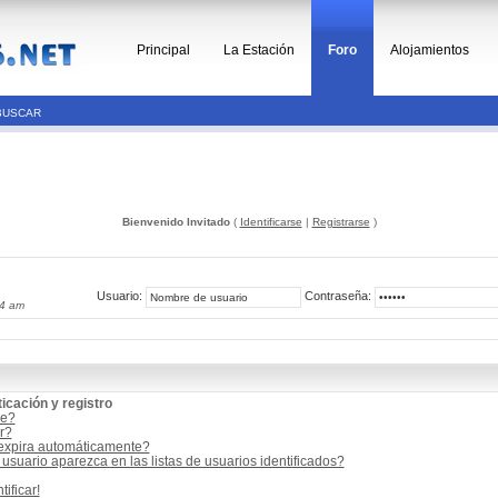
Principal
La Estación
Foro
Alojamientos
BUSCAR
Bienvenido Invitado
(
Identificarse
|
Registrarse
)
Usuario:
Contraseña:
34 am
icación y registro
me?
r?
 expira automáticamente?
suario aparezca en las listas de usuarios identificados?
ificar!