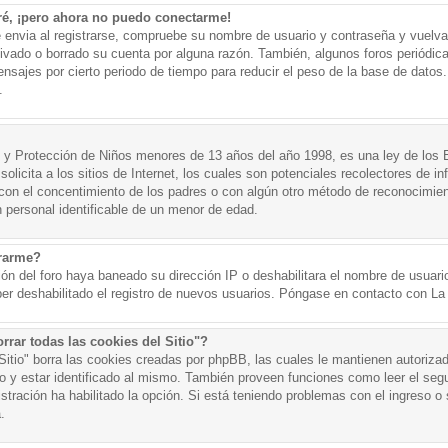
ré, ¡pero ahora no puedo conectarme!
e envia al registrarse, compruebe su nombre de usuario y contraseña y vuelva 
tivado o borrado su cuenta por alguna razón. También, algunos foros periód
nsajes por cierto periodo de tiempo para reducir el peso de la base de datos. 
.
y Protección de Niños menores de 13 años del año 1998, es una ley de los 
olicita a los sitios de Internet, los cuales son potenciales recolectores de in
o con el concentimiento de los padres o con algún otro método de reconocimien
n personal identificable de un menor de edad.
trarme?
ión del foro haya baneado su dirección IP o deshabilitara el nombre de usuario
er deshabilitado el registro de nuevos usuarios. Póngase en contacto con La A
rrar todas las cookies del Sitio"?
 Sitio" borra las cookies creadas por phpBB, las cuales le mantienen autoriza
o y estar identificado al mismo. También proveen funciones como leer el seg
istración ha habilitado la opción. Si está teniendo problemas con el ingreso o s
.