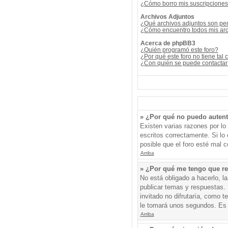
¿Cómo borro mis suscripcione
Archivos Adjuntos
¿Qué archivos adjuntos son per
¿Cómo encuentro todos mis arc
Acerca de phpBB3
¿Quién programó este foro?
¿Por qué este foro no tiene tal 
¿Con quién se puede contactar 
» ¿Por qué no puedo auten
Existen varias razones por l
escritos correctamente. Si l
posible que el foro esté mal c
Arriba
» ¿Por qué me tengo que re
No está obligado a hacerlo, l
publicar temas y respuestas. 
invitado no difrutaría, como 
le tomará unos segundos. Es
Arriba