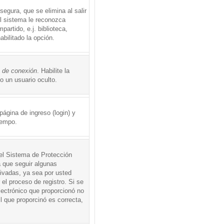
egura, que se elimina al salir
el sistema le reconozca
rtido, e.j. biblioteca,
abilitado la opción.
o de conexión
. Habilite la
 un usuario oculto.
ágina de ingreso (login) y
iempo.
 el Sistema de Protección
 que seguir algunas
tivadas, ya sea por usted
 el proceso de registro. Si se
electrónico que proporcionó no
l que proporcinó es correcta,