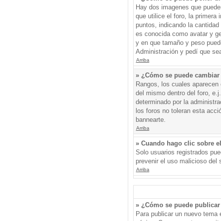
Hay dos imagenes que pueden 
que utilice el foro, la primer
puntos, indicando la cantida
es conocida como avatar y gen
y en que tamaño y peso puede
Administración y pedí que sea
Arriba
» ¿Cómo se puede cambiar
Rangos, los cuales aparecen d
del mismo dentro del foro, e.
determinado por la administr
los foros no toleran esta acc
bannearte.
Arriba
» Cuando hago clic sobre el
Solo usuarios registrados pued
prevenir el uso malicioso del
Arriba
» ¿Cómo se puede publicar 
Para publicar un nuevo tema e