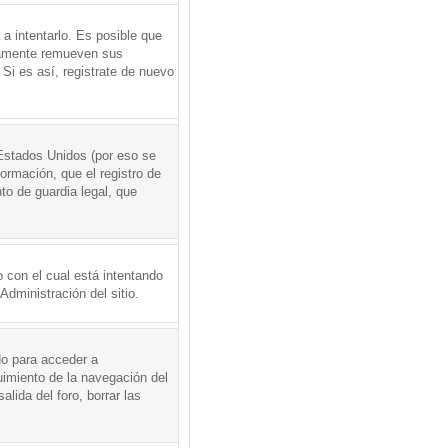
a intentarlo. Es posible que
icamente remueven sus
Si es así, registrate de nuevo
Estados Unidos (por eso se
formación, que el registro de
to de guardia legal, que
 con el cual está intentando
dministración del sitio.
do para acceder a
uimiento de la navegación del
alida del foro, borrar las