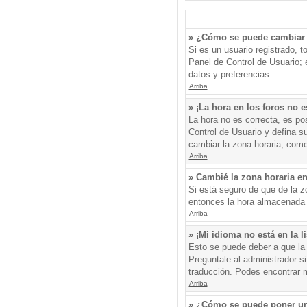
» ¿Cómo se puede cambiar 
Si es un usuario registrado, 
Panel de Control de Usuario; e
datos y preferencias.
Arriba
» ¡La hora en los foros no e
La hora no es correcta, es pos
Control de Usuario y defina s
cambiar la zona horaria, como
Arriba
» Cambié la zona horaria en 
Si está seguro de que de la zo
entonces la hora almacenada e
Arriba
» ¡Mi idioma no está en la li
Esto se puede deber a que la 
Preguntale al administrador si
traducción. Podes encontrar má
Arriba
» ¿Cómo se puede poner un