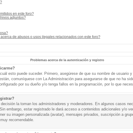
s?
mitidos en este foro?
hivos adjuntos?
cosa?
acerca de abusos o usos ilegales relacionados con este foro?
Problemas acerca de la autenticación y registro
ticarme?
o cuál esto puede suceder. Primero, asegúrese de que su nombre de usuario y
o están, comuníquese con La Administración para asegurarse de que no ha sid
onfigurado por su dueño y/o tenga fallos en la programación, por lo que necesi
gistrar?
a decisión la toman los administradores y moderadores. En algunos casos nece
Sin embargo, estar registrado le dará acceso a contenidos adicionales y/o v
tener su imagen personalizada (avatar), mensajes privados, suscripción a grup
 muy recomendable.