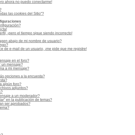
ero ahora no puedo conectarme!
?
odas las cookies del Sitio"?
figuraciones
nfiguración?
ecta!
fil, ¡pero el tiempo sigue siendo incorrecto!
gen abajo de mi nombre de usuario?
ango?
e de e-mail de un usuario, ¡me pide que me registre!
nsaje en el foro?
r un mensaje?
rma a mi mensaje?
ás opciones a la encuesta?
sta?
a algún foro?
rchivos adjuntos?
a?
ensaje a un moderador?
ar" en la publicación de temas?
an ser aprobados?
 tema?