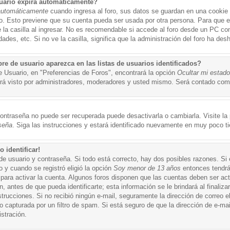
uario expira automáticamente?
automáticamente
cuando ingresa al foro, sus datos se guardan en una cookie s
po. Esto previene que su cuenta pueda ser usada por otra persona. Para que 
a casilla al ingresar. No es recomendable si accede al foro desde un PC compa
ades, etc. Si no ve la casilla, significa que la administración del foro ha desh
 de usuario aparezca en las listas de usuarios identificados?
e Usuario, en "Preferencias de Foros", encontrará la opción
Ocultar mi estad
á visto por administradores, moderadores y usted mismo. Será contado como
ontraseña no puede ser recuperada puede desactivarla o cambiarla. Visite la p
seña
. Siga las instrucciones y estará identificado nuevamente en muy poco t
 identificar!
de usuario y contraseña. Si todo está correcto, hay dos posibles razones. Si
o y cuando se registró eligió la opción
Soy menor de 13 años
entonces tendrá
 para activar la cuenta. Algunos foros disponen que las cuentas deben ser ac
 antes de que pueda identificarte; esta información se le brindará al finalizar
nstrucciones. Si no recibió ningún e-mail, seguramente la dirección de correo 
o capturada por un filtro de spam. Si está seguro de que la dirección de e-mai
stración.