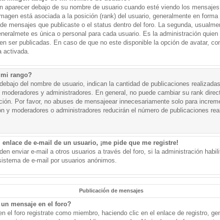
aparecer debajo de su nombre de usuario cuando esté viendo los mensajes. 
a imagen está asociada a la posición (rank) del usuario, generalmente en forma 
d de mensajes que publicaste o el status dentro del foro. La segunda, usual
eralmete es única o personal para cada usuario. Es la administración quien
n ser publicadas. En caso de que no este disponible la opción de avatar, c
 activada.
 mi rango?
ebajo del nombre de usuario, indican la cantidad de publicaciones realizadas 
j. moderadores y administradores. En general, no puede cambiar su rank dire
ación. Por favor, no abuses de mensajeear innecesariamente solo para increm
ión y moderadores o administradores reducirán el número de publicaciones rea
 enlace de e-mail de un usuario, ¡me pide que me registre!
en enviar e-mail a otros usuarios a través del foro, si la administración habil
 sistema de e-mail por usuarios anónimos.
Publicación de mensajes
un mensaje en el foro?
n el foro registrate como miembro, haciendo clic en el enlace de registro, ge