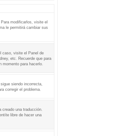
ara modificarlos, visite el
ema le permitirá cambiar sus
l caso, visite el Panel de
ydney, etc. Recuerde que para
en momento para hacerlo.
 sigue siendo incorrecta,
a corregir el problema.
a creado una traducción.
ntíte libre de hacer una