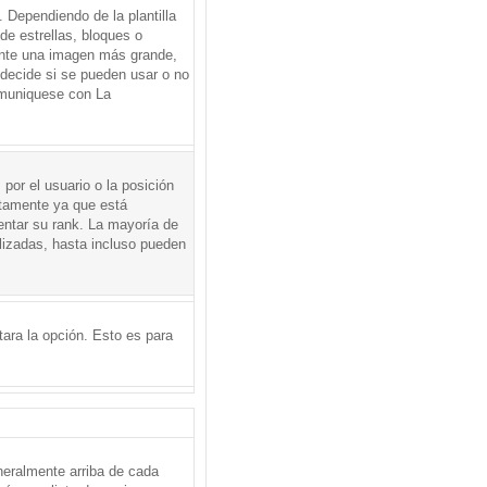
Dependiendo de la plantilla
de estrellas, bloques o
mente una imagen más grande,
 decide si se pueden usar o no
omuniquese con La
por el usuario o la posición
ctamente ya que está
entar su rank. La mayoría de
lizadas, hasta incluso pueden
itara la opción. Esto es para
neralmente arriba de cada