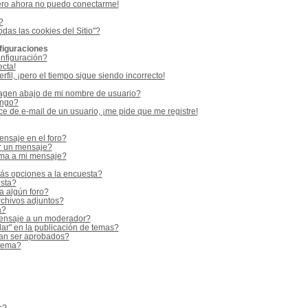
ero ahora no puedo conectarme!
?
odas las cookies del Sitio"?
figuraciones
nfiguración?
ecta!
fil, ¡pero el tiempo sigue siendo incorrecto!
gen abajo de mi nombre de usuario?
ango?
e de e-mail de un usuario, ¡me pide que me registre!
nsaje en el foro?
r un mensaje?
rma a mi mensaje?
ás opciones a la encuesta?
sta?
a algún foro?
rchivos adjuntos?
a?
ensaje a un moderador?
ar" en la publicación de temas?
an ser aprobados?
 tema?