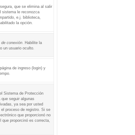
egura, que se elimina al salir
el sistema le reconozca
rtido, e.j. biblioteca,
abilitado la opción.
o de conexión
. Habilite la
 un usuario oculto.
ágina de ingreso (login) y
iempo.
 el Sistema de Protección
 que seguir algunas
tivadas, ya sea por usted
 el proceso de registro. Si se
electrónico que proporcionó no
l que proporcinó es correcta,