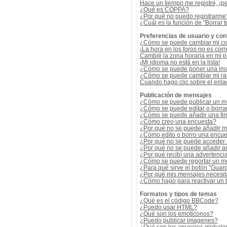
Hace un tiempo me registré, ¡p
¿Qué es COPPA?
¿Por qué no puedo registrarme
¿Cuál es la función de "Borrar t
Preferencias de usuario y con
¿Cómo se puede cambiar mi co
¡La hora en los foros no es corr
Cambié la zona horaria en mi per
¡Mi idioma no está en la lista!
¿Cómo se puede poner una ima
¿Cómo se puede cambiar mi r
Cuando hago clic sobre el enlac
Publicación de mensajes
¿Cómo se puede publicar un me
¿Cómo se puede editar o borra
¿Cómo se puede añadir una fi
¿Cómo creo una encuesta?
¿Por qué no se puede añadir m
¿Cómo edito o borro una encue
¿Por qué no se puede acceder 
¿Por qué no se puede añadir a
¿Por qué recibí una advertenci
¿Cómo se puede reportar un m
¿Para qué sirve el botón "Guard
¿Por qué mis mensajes necesit
¿Cómo hago para reactivar un
Formatos y tipos de temas
¿Qué es el código BBCode?
¿Puedo usar HTML?
¿Qué son los emoticonos?
¿Puedo publicar imagenes?