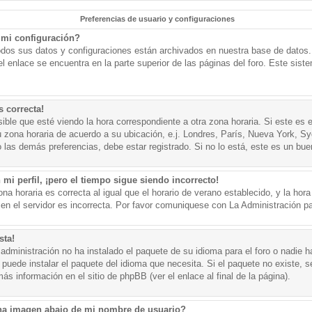
Preferencias de usuario y configuraciones
mi configuración?
todos sus datos y configuraciones están archivados en nuestra base de datos. P
l enlace se encuentra en la parte superior de las páginas del foro. Este sist
s correcta!
ible que esté viendo la hora correspondiente a otra zona horaria. Si este es e
u zona horaria de acuerdo a su ubicación, e.j. Londres, París, Nueva York, S
 las demás preferencias, debe estar registrado. Si no lo está, este es un bu
mi perfil, ¡pero el tiempo sigue siendo incorrecto!
na horaria es correcta al igual que el horario de verano establecido, y la hora
n el servidor es incorrecta. Por favor comuniquese con La Administración par
sta!
administración no ha instalado el paquete de su idioma para el foro o nadie h
 puede instalar el paquete del idioma que necesita. Si el paquete no existe, se
s información en el sitio de phpBB (ver el enlace al final de la página).
a imagen abajo de mi nombre de usuario?