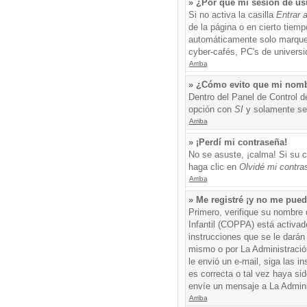
» ¿Por qué mi sesión de us
Si no activa la casilla
Entrar 
de la página o en cierto tiem
automáticamente solo marque l
cyber-cafés, PC's de universid
Arriba
» ¿Cómo evito que mi nombre
Dentro del Panel de Control d
opción con
SI
y solamente ser
Arriba
» ¡Perdí mi contraseña!
No se asuste, ¡calma! Si su c
haga clic en
Olvidé mi contra
Arriba
» Me registré ¡y no me puedo
Primero, verifique su nombre 
Infantil (COPPA) está activad
instrucciones que se le darán
mismo o por La Administración,
le envió un e-mail, siga las i
es correcta o tal vez haya sid
envíe un mensaje a La Admini
Arriba