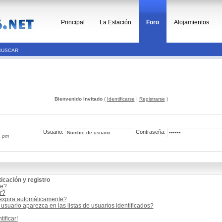
Principal
La Estación
Foro
Alojamientos
BUSCAR
Bienvenido Invitado
(
Identificarse
|
Registrarse
)
Usuario:
Contraseña:
4 pm
icación y registro
me?
r?
 expira automáticamente?
suario aparezca en las listas de usuarios identificados?
ificar!