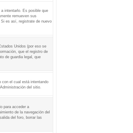
a intentarlo. Es posible que
icamente remueven sus
Si es así, registrate de nuevo
Estados Unidos (por eso se
formación, que el registro de
to de guardia legal, que
 con el cual está intentando
dministración del sitio.
do para acceder a
uimiento de la navegación del
alida del foro, borrar las