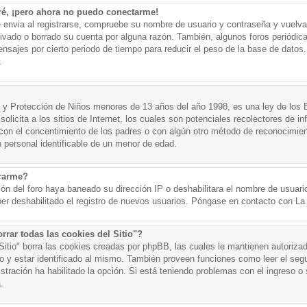
ré, ¡pero ahora no puedo conectarme!
e envia al registrarse, compruebe su nombre de usuario y contraseña y vuelva 
tivado o borrado su cuenta por alguna razón. También, algunos foros periód
nsajes por cierto periodo de tiempo para reducir el peso de la base de datos. 
.
y Protección de Niños menores de 13 años del año 1998, es una ley de los 
olicita a los sitios de Internet, los cuales son potenciales recolectores de in
o con el concentimiento de los padres o con algún otro método de reconocimien
n personal identificable de un menor de edad.
trarme?
ión del foro haya baneado su dirección IP o deshabilitara el nombre de usuario
er deshabilitado el registro de nuevos usuarios. Póngase en contacto con La A
rrar todas las cookies del Sitio"?
 Sitio" borra las cookies creadas por phpBB, las cuales le mantienen autoriza
o y estar identificado al mismo. También proveen funciones como leer el seg
istración ha habilitado la opción. Si está teniendo problemas con el ingreso o s
.