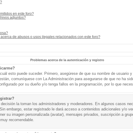
s?
mitidos en este foro?
hivos adjuntos?
cosa?
acerca de abusos o usos ilegales relacionados con este foro?
Problemas acerca de la autenticación y registro
ticarme?
o cuál esto puede suceder. Primero, asegúrese de que su nombre de usuario y
o están, comuníquese con La Administración para asegurarse de que no ha sid
onfigurado por su dueño y/o tenga fallos en la programación, por lo que necesi
gistrar?
a decisión la toman los administradores y moderadores. En algunos casos nece
Sin embargo, estar registrado le dará acceso a contenidos adicionales y/o v
tener su imagen personalizada (avatar), mensajes privados, suscripción a grup
 muy recomendable.