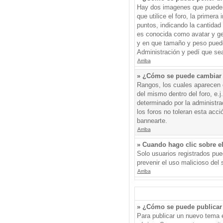
Hay dos imagenes que pueden 
que utilice el foro, la primer
puntos, indicando la cantida
es conocida como avatar y gen
y en que tamaño y peso puede
Administración y pedí que sea
Arriba
» ¿Cómo se puede cambiar
Rangos, los cuales aparecen d
del mismo dentro del foro, e.
determinado por la administr
los foros no toleran esta acc
bannearte.
Arriba
» Cuando hago clic sobre el
Solo usuarios registrados pued
prevenir el uso malicioso del
Arriba
» ¿Cómo se puede publicar 
Para publicar un nuevo tema e