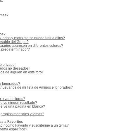
s?
emas?
ios?
uarios y como me se puede unir a ellos?
sable del Grupo?
uarios aparecen en diferentes colores?
s predeterminado"?
e privado!
vados no deseados!
os de alguien en este foro!
 e Ignorados?
 usuarios de mi lista de Amigos e Ignorados?
o varios foros?
elve ningún resultado?
elve una página en blanco?
 propios mensajes y temas?
as a Favoritos
adir como Favorito y suscribirme a un tema?
 tema específico?