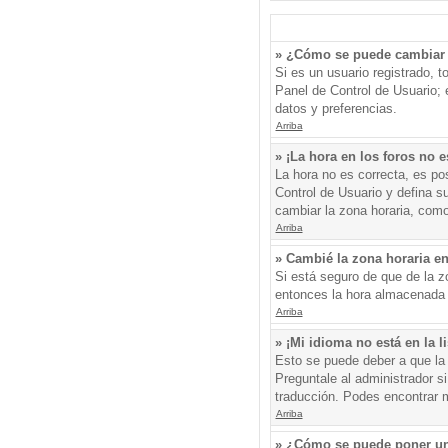
» ¿Cómo se puede cambiar 
Si es un usuario registrado, 
Panel de Control de Usuario; e
datos y preferencias.
Arriba
» ¡La hora en los foros no e
La hora no es correcta, es pos
Control de Usuario y defina s
cambiar la zona horaria, como
Arriba
» Cambié la zona horaria en 
Si está seguro de que de la zo
entonces la hora almacenada e
Arriba
» ¡Mi idioma no está en la li
Esto se puede deber a que la 
Preguntale al administrador si
traducción. Podes encontrar má
Arriba
» ¿Cómo se puede poner un