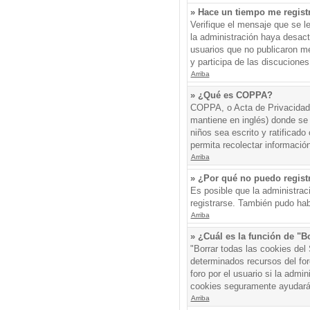
» Hace un tiempo me regist
Verifique el mensaje que se l
la administración haya desac
usuarios que no publicaron me
y participa de las discuciones
Arriba
» ¿Qué es COPPA?
COPPA, o Acta de Privacidad 
mantiene en inglés) donde se s
niños sea escrito y ratificad
permita recolectar informació
Arriba
» ¿Por qué no puedo regis
Es posible que la administrac
registrarse. También pudo hab
Arriba
» ¿Cuál es la función de "Bo
"Borrar todas las cookies del
determinados recursos del for
foro por el usuario si la admin
cookies seguramente ayudará
Arriba