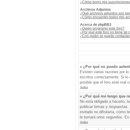
¿Cómo borro mis suscripcione
Archivos Adjuntos
¿Qué archivos adjuntos son per
¿Cómo encuentro todos mis arc
Acerca de phpBB3
¿Quién programó este foro?
¿Por qué este foro no tiene tal 
¿Con quién se puede contactar 
» ¿Por qué no puedo auten
Existen varias razones por l
escritos correctamente. Si l
posible que el foro esté mal c
Arriba
» ¿Por qué me tengo que re
No está obligado a hacerlo, l
publicar temas y respuestas. 
invitado no difrutaría, como 
le tomará unos segundos. Es
Arriba