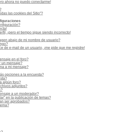
ero ahora no puedo conectarme!
?
odas las cookies del Sitio"?
figuraciones
nfiguración?
ecta!
fil, ¡pero el tiempo sigue siendo incorrecto!
gen abajo de mi nombre de usuario?
ango?
e de e-mail de un usuario, ¡me pide que me registre!
nsaje en el foro?
r un mensaje?
rma a mi mensaje?
ás opciones a la encuesta?
sta?
a algún foro?
rchivos adjuntos?
a?
ensaje a un moderador?
ar" en la publicación de temas?
an ser aprobados?
 tema?