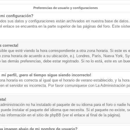
Preferencias de usuario y configuraciones
mi configuración?
todos sus datos y configuraciones están archivados en nuestra base de datos. P
l enlace se encuentra en la parte superior de las páginas del foro. Este sist
s correcta!
ible que esté viendo la hora correspondiente a otra zona horaria. Si este es e
u zona horaria de acuerdo a su ubicación, e.j. Londres, París, Nueva York, S
 las demás preferencias, debe estar registrado. Si no lo está, este es un bu
mi perfil, ¡pero el tiempo sigue siendo incorrecto!
na horaria es correcta al igual que el horario de verano establecido, y la hora
n el servidor es incorrecta. Por favor comuniquese con La Administración par
sta!
administración no ha instalado el paquete de su idioma para el foro o nadie h
 puede instalar el paquete del idioma que necesita. Si el paquete no existe, se
s información en el sitio de phpBB (ver el enlace al final de la página).
a imagen abajo de mi nombre de usuario?