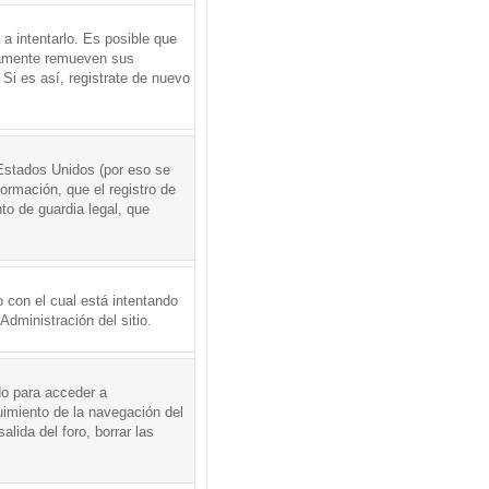
a intentarlo. Es posible que
icamente remueven sus
Si es así, registrate de nuevo
Estados Unidos (por eso se
formación, que el registro de
to de guardia legal, que
 con el cual está intentando
dministración del sitio.
do para acceder a
uimiento de la navegación del
alida del foro, borrar las