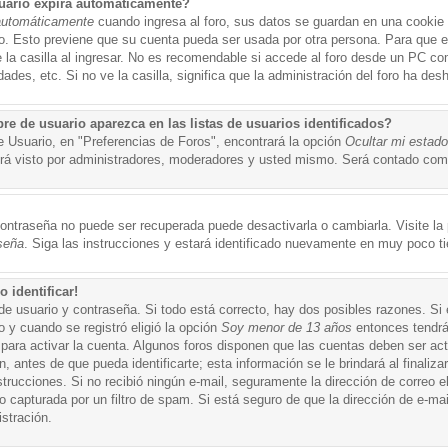
uario expira automáticamente?
automáticamente
cuando ingresa al foro, sus datos se guardan en una cookie s
po. Esto previene que su cuenta pueda ser usada por otra persona. Para que 
a casilla al ingresar. No es recomendable si accede al foro desde un PC compa
ades, etc. Si no ve la casilla, significa que la administración del foro ha desh
 de usuario aparezca en las listas de usuarios identificados?
e Usuario, en "Preferencias de Foros", encontrará la opción
Ocultar mi estad
á visto por administradores, moderadores y usted mismo. Será contado como
ontraseña no puede ser recuperada puede desactivarla o cambiarla. Visite la p
seña
. Siga las instrucciones y estará identificado nuevamente en muy poco t
 identificar!
de usuario y contraseña. Si todo está correcto, hay dos posibles razones. Si
o y cuando se registró eligió la opción
Soy menor de 13 años
entonces tendrá
 para activar la cuenta. Algunos foros disponen que las cuentas deben ser ac
 antes de que pueda identificarte; esta información se le brindará al finalizar
nstrucciones. Si no recibió ningún e-mail, seguramente la dirección de correo 
o capturada por un filtro de spam. Si está seguro de que la dirección de e-mai
stración.