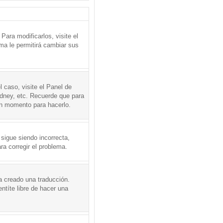
ara modificarlos, visite el
ema le permitirá cambiar sus
l caso, visite el Panel de
ydney, etc. Recuerde que para
en momento para hacerlo.
 sigue siendo incorrecta,
a corregir el problema.
a creado una traducción.
ntíte libre de hacer una