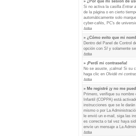
» ¿Por qué mi sesión de us
Si no activa la casilla
Entrar 
de la página o en cierto tiem
automáticamente solo marque l
cyber-cafés, PC's de universid
Arriba
» ¿Cómo evito que mi nombre
Dentro del Panel de Control d
opción con
SI
y solamente ser
Arriba
» ¡Perdí mi contraseña!
No se asuste, ¡calma! Si su c
haga clic en
Olvidé mi contra
Arriba
» Me registré ¡y no me puedo
Primero, verifique su nombre 
Infantil (COPPA) está activad
instrucciones que se le darán
mismo o por La Administración,
le envió un e-mail, siga las i
es correcta o tal vez haya sid
envíe un mensaje a La Admini
Arriba