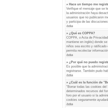
» Hace un tiempo me regist
Verifique el mensaje que se l
la administración haya desac
usuarios que no publicaron me
y participa de las discuciones
Arriba
» ¿Qué es COPPA?
COPPA, o Acta de Privacidad 
mantiene en inglés) donde se s
niños sea escrito y ratificad
permita recolectar informació
Arriba
» ¿Por qué no puedo regis
Es posible que la administrac
registrarse. También pudo hab
Arriba
» ¿Cuál es la función de "Bo
"Borrar todas las cookies del
determinados recursos del for
foro por el usuario si la admin
cookies seguramente ayudará
Arriba