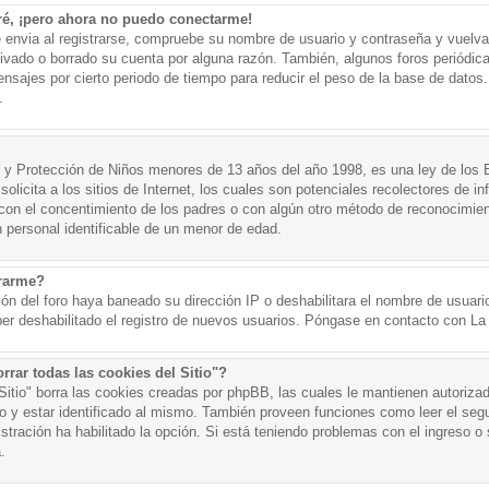
ré, ¡pero ahora no puedo conectarme!
e envia al registrarse, compruebe su nombre de usuario y contraseña y vuelva 
tivado o borrado su cuenta por alguna razón. También, algunos foros periód
nsajes por cierto periodo de tiempo para reducir el peso de la base de datos. 
.
y Protección de Niños menores de 13 años del año 1998, es una ley de los 
olicita a los sitios de Internet, los cuales son potenciales recolectores de in
o con el concentimiento de los padres o con algún otro método de reconocimien
n personal identificable de un menor de edad.
trarme?
ión del foro haya baneado su dirección IP o deshabilitara el nombre de usuario
er deshabilitado el registro de nuevos usuarios. Póngase en contacto con La A
rrar todas las cookies del Sitio"?
 Sitio" borra las cookies creadas por phpBB, las cuales le mantienen autoriza
o y estar identificado al mismo. También proveen funciones como leer el seg
istración ha habilitado la opción. Si está teniendo problemas con el ingreso o s
.