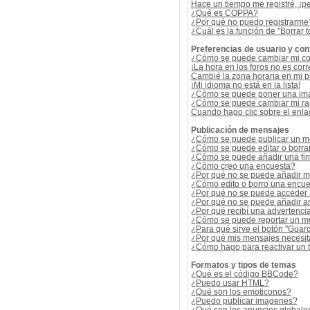
Hace un tiempo me registré, ¡p
¿Qué es COPPA?
¿Por qué no puedo registrarme
¿Cuál es la función de "Borrar t
Preferencias de usuario y con
¿Cómo se puede cambiar mi co
¡La hora en los foros no es corr
Cambié la zona horaria en mi per
¡Mi idioma no está en la lista!
¿Cómo se puede poner una ima
¿Cómo se puede cambiar mi r
Cuando hago clic sobre el enlac
Publicación de mensajes
¿Cómo se puede publicar un me
¿Cómo se puede editar o borra
¿Cómo se puede añadir una fi
¿Cómo creo una encuesta?
¿Por qué no se puede añadir m
¿Cómo edito o borro una encue
¿Por qué no se puede acceder 
¿Por qué no se puede añadir a
¿Por qué recibí una advertenci
¿Cómo se puede reportar un m
¿Para qué sirve el botón "Guard
¿Por qué mis mensajes necesit
¿Cómo hago para reactivar un
Formatos y tipos de temas
¿Qué es el código BBCode?
¿Puedo usar HTML?
¿Qué son los emoticonos?
¿Puedo publicar imagenes?