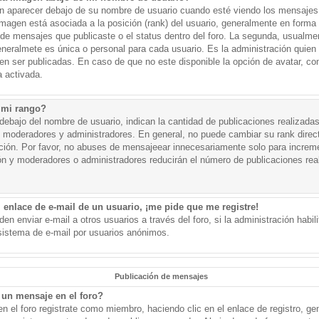
aparecer debajo de su nombre de usuario cuando esté viendo los mensajes. 
a imagen está asociada a la posición (rank) del usuario, generalmente en forma 
d de mensajes que publicaste o el status dentro del foro. La segunda, usual
eralmete es única o personal para cada usuario. Es la administración quien
n ser publicadas. En caso de que no este disponible la opción de avatar, c
 activada.
 mi rango?
ebajo del nombre de usuario, indican la cantidad de publicaciones realizadas 
j. moderadores y administradores. En general, no puede cambiar su rank dire
ación. Por favor, no abuses de mensajeear innecesariamente solo para increm
ión y moderadores o administradores reducirán el número de publicaciones rea
 enlace de e-mail de un usuario, ¡me pide que me registre!
en enviar e-mail a otros usuarios a través del foro, si la administración habil
 sistema de e-mail por usuarios anónimos.
Publicación de mensajes
un mensaje en el foro?
n el foro registrate como miembro, haciendo clic en el enlace de registro, ge