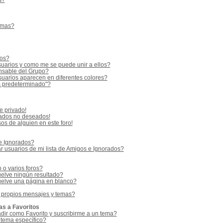
s?
emas?
ios?
uarios y como me se puede unir a ellos?
sable del Grupo?
uarios aparecen en diferentes colores?
s predeterminado"?
e privado!
vados no deseados!
os de alguien en este foro!
 e Ignorados?
 usuarios de mi lista de Amigos e Ignorados?
o varios foros?
elve ningún resultado?
elve una página en blanco?
 propios mensajes y temas?
as a Favoritos
adir como Favorito y suscribirme a un tema?
 tema específico?