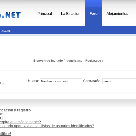
Principal
La Estación
Foro
Alojamientos
BUSCAR
Bienvenido Invitado
(
Identificarse
|
Registrarse
)
Usuario:
Contraseña:
8 pm
icación y registro
me?
r?
 expira automáticamente?
suario aparezca en las listas de usuarios identificados?
ificar!