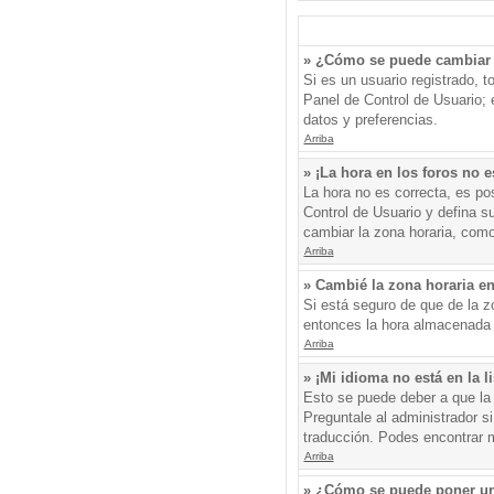
» ¿Cómo se puede cambiar 
Si es un usuario registrado, 
Panel de Control de Usuario; e
datos y preferencias.
Arriba
» ¡La hora en los foros no e
La hora no es correcta, es pos
Control de Usuario y defina s
cambiar la zona horaria, como
Arriba
» Cambié la zona horaria en 
Si está seguro de que de la zo
entonces la hora almacenada e
Arriba
» ¡Mi idioma no está en la li
Esto se puede deber a que la 
Preguntale al administrador si
traducción. Podes encontrar má
Arriba
» ¿Cómo se puede poner un