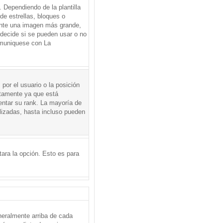
Dependiendo de la plantilla
de estrellas, bloques o
mente una imagen más grande,
 decide si se pueden usar o no
omuniquese con La
por el usuario o la posición
ctamente ya que está
entar su rank. La mayoría de
lizadas, hasta incluso pueden
itara la opción. Esto es para
neralmente arriba de cada