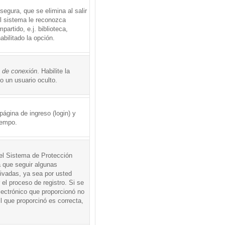
egura, que se elimina al salir
el sistema le reconozca
rtido, e.j. biblioteca,
abilitado la opción.
o de conexión
. Habilite la
 un usuario oculto.
ágina de ingreso (login) y
iempo.
 el Sistema de Protección
 que seguir algunas
tivadas, ya sea por usted
 el proceso de registro. Si se
electrónico que proporcionó no
l que proporcinó es correcta,