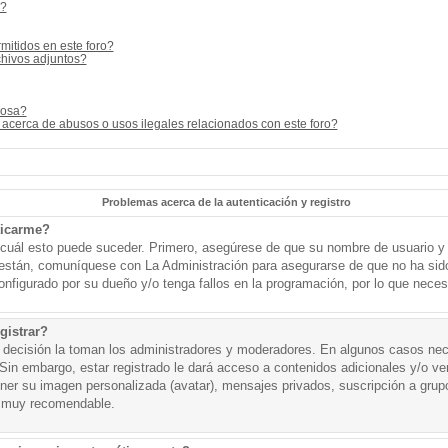
s?
mitidos en este foro?
hivos adjuntos?
cosa?
acerca de abusos o usos ilegales relacionados con este foro?
Problemas acerca de la autenticación y registro
ticarme?
o cuál esto puede suceder. Primero, asegúrese de que su nombre de usuario y
o están, comuníquese con La Administración para asegurarse de que no ha sid
onfigurado por su dueño y/o tenga fallos en la programación, por lo que necesi
gistrar?
a decisión la toman los administradores y moderadores. En algunos casos nece
Sin embargo, estar registrado le dará acceso a contenidos adicionales y/o v
tener su imagen personalizada (avatar), mensajes privados, suscripción a grup
 muy recomendable.