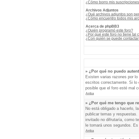
¿Cómo borro mis suscripcione
Archivos Adjuntos
¿Qué archivos adjuntos son per
¿Cómo encuentro todos mis arc
Acerca de phpBB3
¿Quién programó este foro?
¿Por qué este foro no tiene tal 
¿Con quién se puede contactar 
» ¿Por qué no puedo auten
Existen varias razones por l
escritos correctamente. Si l
posible que el foro esté mal c
Arriba
» ¿Por qué me tengo que re
No está obligado a hacerlo, l
publicar temas y respuestas. 
invitado no difrutaría, como 
le tomará unos segundos. Es
Arriba