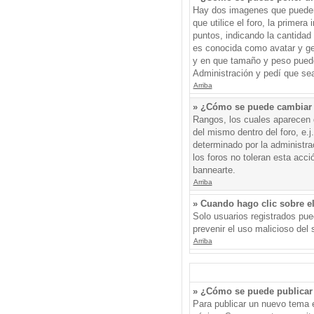
Hay dos imagenes que pueden 
que utilice el foro, la primer
puntos, indicando la cantida
es conocida como avatar y gen
y en que tamaño y peso puede
Administración y pedí que sea
Arriba
» ¿Cómo se puede cambiar
Rangos, los cuales aparecen d
del mismo dentro del foro, e.
determinado por la administr
los foros no toleran esta acc
bannearte.
Arriba
» Cuando hago clic sobre el
Solo usuarios registrados pued
prevenir el uso malicioso del
Arriba
» ¿Cómo se puede publicar 
Para publicar un nuevo tema e