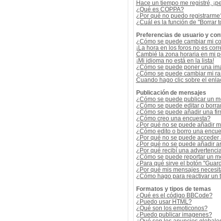
Hace un tiempo me registré, ¡p
¿Qué es COPPA?
¿Por qué no puedo registrarme
¿Cuál es la función de "Borrar t
Preferencias de usuario y con
¿Cómo se puede cambiar mi co
¡La hora en los foros no es corr
Cambié la zona horaria en mi per
¡Mi idioma no está en la lista!
¿Cómo se puede poner una ima
¿Cómo se puede cambiar mi r
Cuando hago clic sobre el enlac
Publicación de mensajes
¿Cómo se puede publicar un me
¿Cómo se puede editar o borra
¿Cómo se puede añadir una fi
¿Cómo creo una encuesta?
¿Por qué no se puede añadir m
¿Cómo edito o borro una encue
¿Por qué no se puede acceder 
¿Por qué no se puede añadir a
¿Por qué recibí una advertenci
¿Cómo se puede reportar un m
¿Para qué sirve el botón "Guard
¿Por qué mis mensajes necesit
¿Cómo hago para reactivar un
Formatos y tipos de temas
¿Qué es el código BBCode?
¿Puedo usar HTML?
¿Qué son los emoticonos?
¿Puedo publicar imagenes?