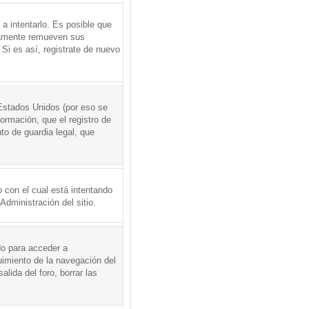
a intentarlo. Es posible que
icamente remueven sus
Si es así, registrate de nuevo
Estados Unidos (por eso se
formación, que el registro de
to de guardia legal, que
 con el cual está intentando
dministración del sitio.
do para acceder a
uimiento de la navegación del
alida del foro, borrar las