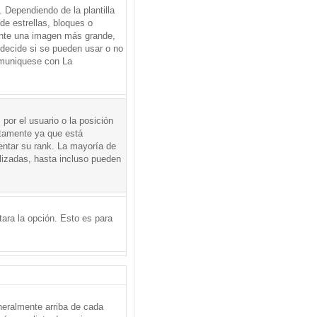
Dependiendo de la plantilla
de estrellas, bloques o
mente una imagen más grande,
 decide si se pueden usar o no
omuniquese con La
por el usuario o la posición
ctamente ya que está
entar su rank. La mayoría de
lizadas, hasta incluso pueden
itara la opción. Esto es para
neralmente arriba de cada