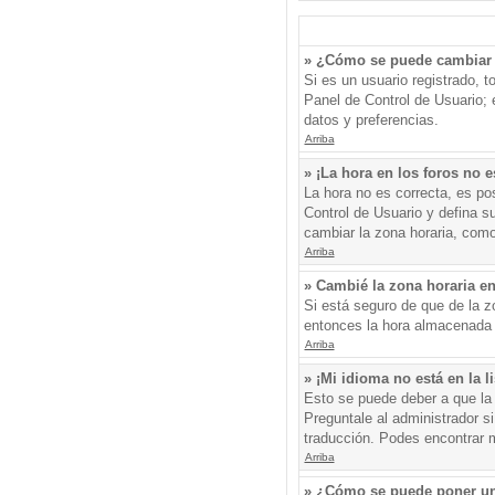
» ¿Cómo se puede cambiar 
Si es un usuario registrado, 
Panel de Control de Usuario; e
datos y preferencias.
Arriba
» ¡La hora en los foros no e
La hora no es correcta, es pos
Control de Usuario y defina s
cambiar la zona horaria, como
Arriba
» Cambié la zona horaria en 
Si está seguro de que de la zo
entonces la hora almacenada e
Arriba
» ¡Mi idioma no está en la li
Esto se puede deber a que la 
Preguntale al administrador si
traducción. Podes encontrar má
Arriba
» ¿Cómo se puede poner un