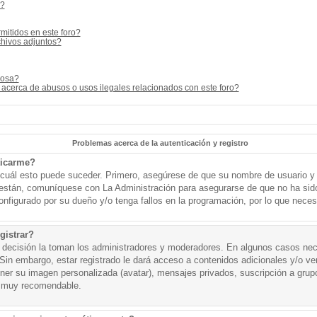
s?
mitidos en este foro?
hivos adjuntos?
cosa?
acerca de abusos o usos ilegales relacionados con este foro?
Problemas acerca de la autenticación y registro
ticarme?
o cuál esto puede suceder. Primero, asegúrese de que su nombre de usuario y
o están, comuníquese con La Administración para asegurarse de que no ha sid
onfigurado por su dueño y/o tenga fallos en la programación, por lo que necesi
gistrar?
a decisión la toman los administradores y moderadores. En algunos casos nece
Sin embargo, estar registrado le dará acceso a contenidos adicionales y/o v
tener su imagen personalizada (avatar), mensajes privados, suscripción a grup
 muy recomendable.