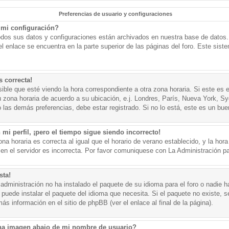
Preferencias de usuario y configuraciones
mi configuración?
todos sus datos y configuraciones están archivados en nuestra base de datos. P
l enlace se encuentra en la parte superior de las páginas del foro. Este sist
s correcta!
ible que esté viendo la hora correspondiente a otra zona horaria. Si este es e
u zona horaria de acuerdo a su ubicación, e.j. Londres, París, Nueva York, S
 las demás preferencias, debe estar registrado. Si no lo está, este es un bu
mi perfil, ¡pero el tiempo sigue siendo incorrecto!
na horaria es correcta al igual que el horario de verano establecido, y la hora
n el servidor es incorrecta. Por favor comuniquese con La Administración par
sta!
administración no ha instalado el paquete de su idioma para el foro o nadie h
 puede instalar el paquete del idioma que necesita. Si el paquete no existe, se
s información en el sitio de phpBB (ver el enlace al final de la página).
a imagen abajo de mi nombre de usuario?