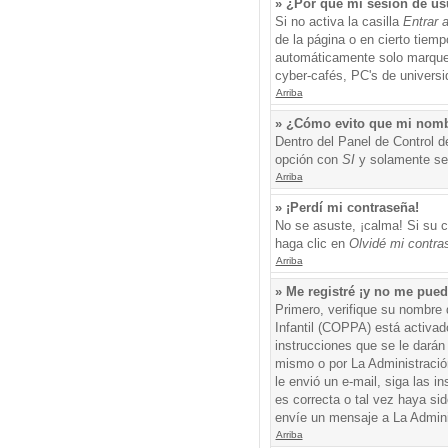
» ¿Por qué mi sesión de us
Si no activa la casilla
Entrar 
de la página o en cierto tiem
automáticamente solo marque l
cyber-cafés, PC's de universid
Arriba
» ¿Cómo evito que mi nombre
Dentro del Panel de Control d
opción con
SI
y solamente ser
Arriba
» ¡Perdí mi contraseña!
No se asuste, ¡calma! Si su c
haga clic en
Olvidé mi contra
Arriba
» Me registré ¡y no me puedo
Primero, verifique su nombre 
Infantil (COPPA) está activad
instrucciones que se le darán
mismo o por La Administración,
le envió un e-mail, siga las i
es correcta o tal vez haya sid
envíe un mensaje a La Admini
Arriba