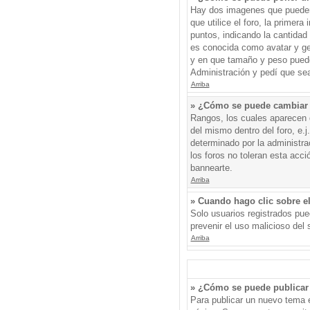
Hay dos imagenes que pueden 
que utilice el foro, la primer
puntos, indicando la cantida
es conocida como avatar y gen
y en que tamaño y peso puede
Administración y pedí que sea
Arriba
» ¿Cómo se puede cambiar
Rangos, los cuales aparecen d
del mismo dentro del foro, e.
determinado por la administr
los foros no toleran esta acc
bannearte.
Arriba
» Cuando hago clic sobre el
Solo usuarios registrados pued
prevenir el uso malicioso del
Arriba
» ¿Cómo se puede publicar 
Para publicar un nuevo tema e