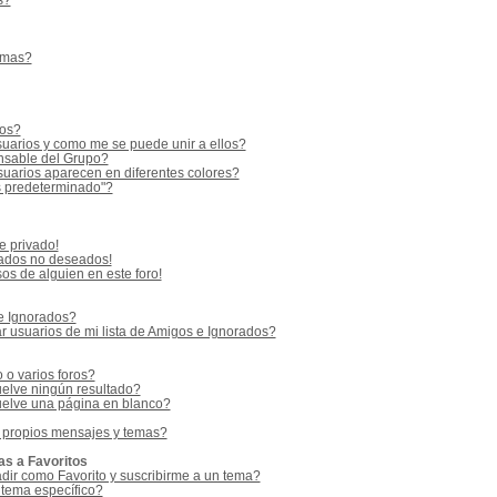
s?
emas?
ios?
uarios y como me se puede unir a ellos?
sable del Grupo?
uarios aparecen en diferentes colores?
s predeterminado"?
e privado!
vados no deseados!
os de alguien en este foro!
 e Ignorados?
 usuarios de mi lista de Amigos e Ignorados?
o varios foros?
elve ningún resultado?
elve una página en blanco?
 propios mensajes y temas?
as a Favoritos
adir como Favorito y suscribirme a un tema?
 tema específico?