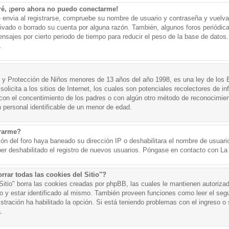
ré, ¡pero ahora no puedo conectarme!
e envia al registrarse, compruebe su nombre de usuario y contraseña y vuelva 
tivado o borrado su cuenta por alguna razón. También, algunos foros periód
nsajes por cierto periodo de tiempo para reducir el peso de la base de datos. 
.
y Protección de Niños menores de 13 años del año 1998, es una ley de los 
olicita a los sitios de Internet, los cuales son potenciales recolectores de in
o con el concentimiento de los padres o con algún otro método de reconocimien
n personal identificable de un menor de edad.
trarme?
ión del foro haya baneado su dirección IP o deshabilitara el nombre de usuario
er deshabilitado el registro de nuevos usuarios. Póngase en contacto con La A
rrar todas las cookies del Sitio"?
 Sitio" borra las cookies creadas por phpBB, las cuales le mantienen autoriza
o y estar identificado al mismo. También proveen funciones como leer el seg
istración ha habilitado la opción. Si está teniendo problemas con el ingreso o s
.