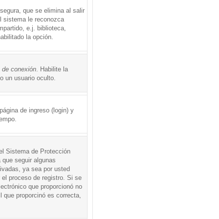
egura, que se elimina al salir
el sistema le reconozca
rtido, e.j. biblioteca,
abilitado la opción.
o de conexión
. Habilite la
 un usuario oculto.
ágina de ingreso (login) y
iempo.
 el Sistema de Protección
 que seguir algunas
tivadas, ya sea por usted
 el proceso de registro. Si se
electrónico que proporcionó no
l que proporcinó es correcta,