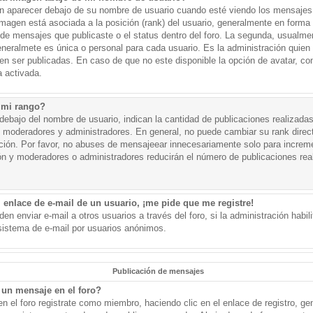
aparecer debajo de su nombre de usuario cuando esté viendo los mensajes. 
a imagen está asociada a la posición (rank) del usuario, generalmente en forma 
d de mensajes que publicaste o el status dentro del foro. La segunda, usual
eralmete es única o personal para cada usuario. Es la administración quien
n ser publicadas. En caso de que no este disponible la opción de avatar, c
 activada.
 mi rango?
ebajo del nombre de usuario, indican la cantidad de publicaciones realizadas 
j. moderadores y administradores. En general, no puede cambiar su rank dire
ación. Por favor, no abuses de mensajeear innecesariamente solo para increm
ión y moderadores o administradores reducirán el número de publicaciones rea
 enlace de e-mail de un usuario, ¡me pide que me registre!
en enviar e-mail a otros usuarios a través del foro, si la administración habil
 sistema de e-mail por usuarios anónimos.
Publicación de mensajes
un mensaje en el foro?
n el foro registrate como miembro, haciendo clic en el enlace de registro, ge