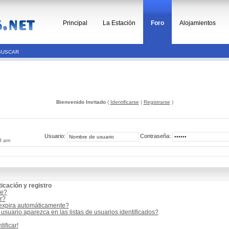
Principal
La Estación
Foro
Alojamientos
BUSCAR
Bienvenido Invitado
(
Identificarse
|
Registrarse
)
Usuario:
Contraseña:
3 am
icación y registro
me?
r?
 expira automáticamente?
suario aparezca en las listas de usuarios identificados?
ificar!