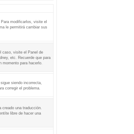
ara modificarlos, visite el
ema le permitirá cambiar sus
l caso, visite el Panel de
ydney, etc. Recuerde que para
en momento para hacerlo.
 sigue siendo incorrecta,
a corregir el problema.
a creado una traducción.
ntíte libre de hacer una