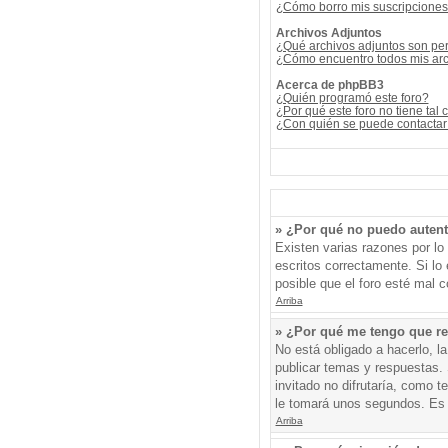
¿Cómo borro mis suscripcione
Archivos Adjuntos
¿Qué archivos adjuntos son per
¿Cómo encuentro todos mis arc
Acerca de phpBB3
¿Quién programó este foro?
¿Por qué este foro no tiene tal 
¿Con quién se puede contactar 
» ¿Por qué no puedo auten
Existen varias razones por l
escritos correctamente. Si l
posible que el foro esté mal c
Arriba
» ¿Por qué me tengo que re
No está obligado a hacerlo, l
publicar temas y respuestas. 
invitado no difrutaría, como 
le tomará unos segundos. Es
Arriba