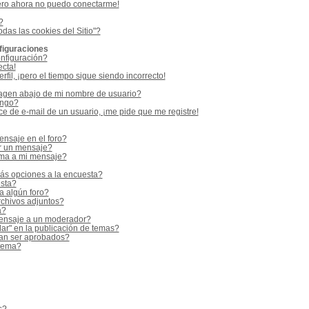
ero ahora no puedo conectarme!
?
odas las cookies del Sitio"?
figuraciones
nfiguración?
ecta!
fil, ¡pero el tiempo sigue siendo incorrecto!
gen abajo de mi nombre de usuario?
ango?
e de e-mail de un usuario, ¡me pide que me registre!
nsaje en el foro?
r un mensaje?
rma a mi mensaje?
ás opciones a la encuesta?
sta?
a algún foro?
rchivos adjuntos?
a?
ensaje a un moderador?
ar" en la publicación de temas?
an ser aprobados?
 tema?