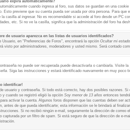
uario expira automáticamente?
automáticamente
cuando ingresa al foro, sus datos se guardan en una cookie s
po. Esto previene que su cuenta pueda ser usada por otra persona. Para que 
a casilla al ingresar. No es recomendable si accede al foro desde un PC compa
ades, etc. Si no ve la casilla, significa que la administración del foro ha desh
 de usuario aparezca en las listas de usuarios identificados?
e Usuario, en "Preferencias de Foros", encontrará la opción
Ocultar mi estad
á visto por administradores, moderadores y usted mismo. Será contado como
ontraseña no puede ser recuperada puede desactivarla o cambiarla. Visite la p
seña
. Siga las instrucciones y estará identificado nuevamente en muy poco t
 identificar!
de usuario y contraseña. Si todo está correcto, hay dos posibles razones. Si
o y cuando se registró eligió la opción
Soy menor de 13 años
entonces tendrá
 para activar la cuenta. Algunos foros disponen que las cuentas deben ser ac
 antes de que pueda identificarte; esta información se le brindará al finalizar
nstrucciones. Si no recibió ningún e-mail, seguramente la dirección de correo 
o capturada por un filtro de spam. Si está seguro de que la dirección de e-mai
stración.