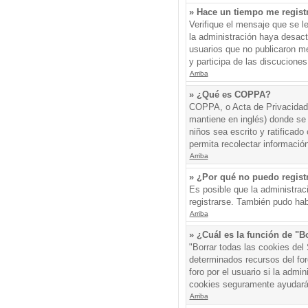
» Hace un tiempo me regist
Verifique el mensaje que se l
la administración haya desac
usuarios que no publicaron me
y participa de las discuciones
Arriba
» ¿Qué es COPPA?
COPPA, o Acta de Privacidad 
mantiene en inglés) donde se s
niños sea escrito y ratificad
permita recolectar informació
Arriba
» ¿Por qué no puedo regis
Es posible que la administrac
registrarse. También pudo hab
Arriba
» ¿Cuál es la función de "Bo
"Borrar todas las cookies del
determinados recursos del for
foro por el usuario si la admin
cookies seguramente ayudará
Arriba