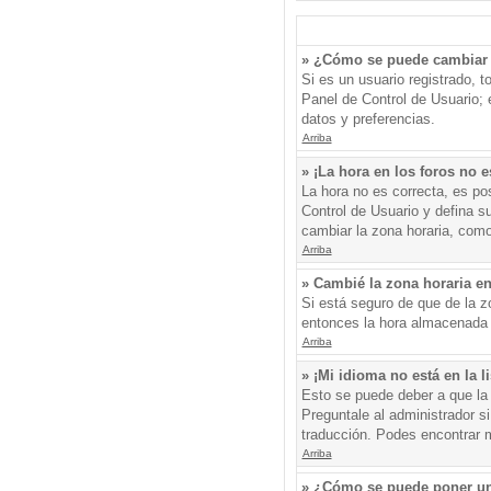
» ¿Cómo se puede cambiar 
Si es un usuario registrado, 
Panel de Control de Usuario; e
datos y preferencias.
Arriba
» ¡La hora en los foros no e
La hora no es correcta, es pos
Control de Usuario y defina s
cambiar la zona horaria, como
Arriba
» Cambié la zona horaria en 
Si está seguro de que de la zo
entonces la hora almacenada e
Arriba
» ¡Mi idioma no está en la li
Esto se puede deber a que la 
Preguntale al administrador si
traducción. Podes encontrar má
Arriba
» ¿Cómo se puede poner un