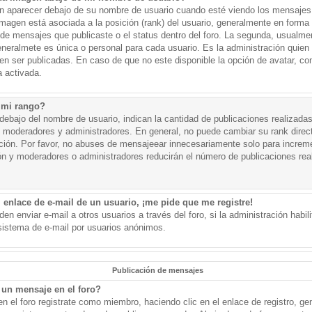
aparecer debajo de su nombre de usuario cuando esté viendo los mensajes. 
a imagen está asociada a la posición (rank) del usuario, generalmente en forma 
d de mensajes que publicaste o el status dentro del foro. La segunda, usual
eralmete es única o personal para cada usuario. Es la administración quien
n ser publicadas. En caso de que no este disponible la opción de avatar, c
 activada.
 mi rango?
ebajo del nombre de usuario, indican la cantidad de publicaciones realizadas 
j. moderadores y administradores. En general, no puede cambiar su rank dire
ación. Por favor, no abuses de mensajeear innecesariamente solo para increm
ión y moderadores o administradores reducirán el número de publicaciones rea
 enlace de e-mail de un usuario, ¡me pide que me registre!
en enviar e-mail a otros usuarios a través del foro, si la administración habil
 sistema de e-mail por usuarios anónimos.
Publicación de mensajes
un mensaje en el foro?
n el foro registrate como miembro, haciendo clic en el enlace de registro, ge