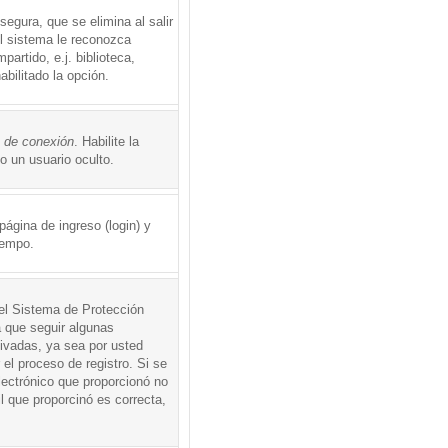
egura, que se elimina al salir
el sistema le reconozca
rtido, e.j. biblioteca,
abilitado la opción.
o de conexión
. Habilite la
 un usuario oculto.
ágina de ingreso (login) y
iempo.
 el Sistema de Protección
 que seguir algunas
tivadas, ya sea por usted
 el proceso de registro. Si se
electrónico que proporcionó no
l que proporcinó es correcta,