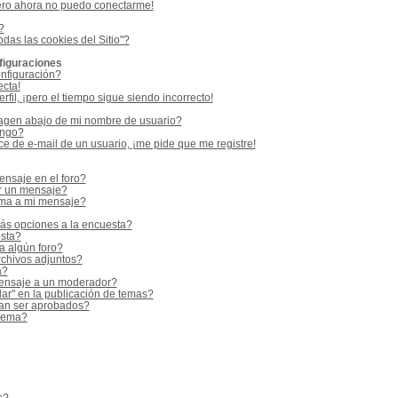
ero ahora no puedo conectarme!
?
odas las cookies del Sitio"?
figuraciones
nfiguración?
ecta!
fil, ¡pero el tiempo sigue siendo incorrecto!
gen abajo de mi nombre de usuario?
ango?
e de e-mail de un usuario, ¡me pide que me registre!
nsaje en el foro?
r un mensaje?
rma a mi mensaje?
ás opciones a la encuesta?
sta?
a algún foro?
rchivos adjuntos?
a?
ensaje a un moderador?
ar" en la publicación de temas?
an ser aprobados?
 tema?