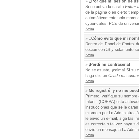
» ¿Por qué mi sesión de us
Si no activa la casilla
Entrar 
de la página o en cierto tiem
automáticamente solo marque l
cyber-cafés, PC's de universid
Arriba
» ¿Cómo evito que mi nombre
Dentro del Panel de Control d
opción con
SI
y solamente ser
Arriba
» ¡Perdí mi contraseña!
No se asuste, ¡calma! Si su c
haga clic en
Olvidé mi contra
Arriba
» Me registré ¡y no me puedo
Primero, verifique su nombre 
Infantil (COPPA) está activad
instrucciones que se le darán
mismo o por La Administración,
le envió un e-mail, siga las i
es correcta o tal vez haya sid
envíe un mensaje a La Admini
Arriba