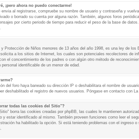
ré, ¡pero ahora no puedo conectarme!
e envia al registrarse, compruebe su nombre de usuario y contraseña y vuelva 
tivado o borrado su cuenta por alguna razón. También, algunos foros periód
nsajes por cierto periodo de tiempo para reducir el peso de la base de datos. 
.
y Protección de Niños menores de 13 años del año 1998, es una ley de los 
olicita a los sitios de Internet, los cuales son potenciales recolectores de in
o con el concentimiento de los padres o con algún otro método de reconocimien
n personal identificable de un menor de edad.
trarme?
ión del foro haya baneado su dirección IP o deshabilitara el nombre de usuario
er deshabilitado el registro de nuevos usuarios. Póngase en contacto con La A
rrar todas las cookies del Sitio"?
 Sitio" borra las cookies creadas por phpBB, las cuales le mantienen autoriza
o y estar identificado al mismo. También proveen funciones como leer el seg
istración ha habilitado la opción. Si está teniendo problemas con el ingreso o s
.