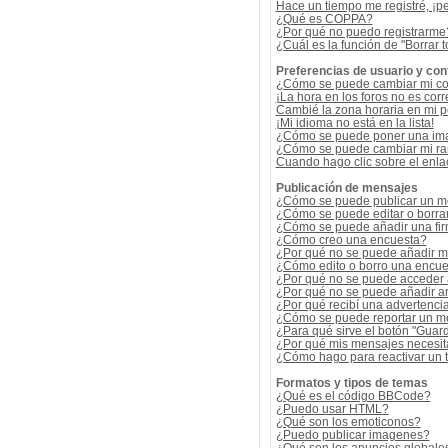
Hace un tiempo me registré, ¡p
¿Qué es COPPA?
¿Por qué no puedo registrarme
¿Cuál es la función de "Borrar t
Preferencias de usuario y con
¿Cómo se puede cambiar mi co
¡La hora en los foros no es corr
Cambié la zona horaria en mi per
¡Mi idioma no está en la lista!
¿Cómo se puede poner una ima
¿Cómo se puede cambiar mi r
Cuando hago clic sobre el enlac
Publicación de mensajes
¿Cómo se puede publicar un me
¿Cómo se puede editar o borra
¿Cómo se puede añadir una fi
¿Cómo creo una encuesta?
¿Por qué no se puede añadir m
¿Cómo edito o borro una encue
¿Por qué no se puede acceder 
¿Por qué no se puede añadir a
¿Por qué recibí una advertenci
¿Cómo se puede reportar un m
¿Para qué sirve el botón "Guard
¿Por qué mis mensajes necesit
¿Cómo hago para reactivar un
Formatos y tipos de temas
¿Qué es el código BBCode?
¿Puedo usar HTML?
¿Qué son los emoticonos?
¿Puedo publicar imagenes?