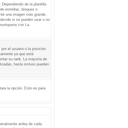
Dependiendo de la plantilla
de estrellas, bloques o
mente una imagen más grande,
 decide si se pueden usar o no
omuniquese con La
por el usuario o la posición
ctamente ya que está
entar su rank. La mayoría de
lizadas, hasta incluso pueden
itara la opción. Esto es para
neralmente arriba de cada