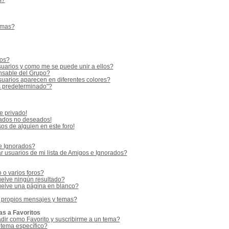
s?
emas?
ios?
uarios y como me se puede unir a ellos?
sable del Grupo?
uarios aparecen en diferentes colores?
s predeterminado"?
e privado!
vados no deseados!
os de alguien en este foro!
 e Ignorados?
 usuarios de mi lista de Amigos e Ignorados?
o varios foros?
elve ningún resultado?
elve una página en blanco?
 propios mensajes y temas?
as a Favoritos
adir como Favorito y suscribirme a un tema?
 tema específico?