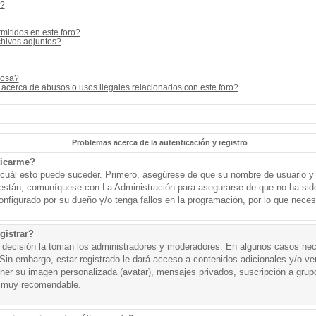
s?
mitidos en este foro?
hivos adjuntos?
cosa?
acerca de abusos o usos ilegales relacionados con este foro?
Problemas acerca de la autenticación y registro
ticarme?
o cuál esto puede suceder. Primero, asegúrese de que su nombre de usuario y
o están, comuníquese con La Administración para asegurarse de que no ha sid
onfigurado por su dueño y/o tenga fallos en la programación, por lo que necesi
gistrar?
a decisión la toman los administradores y moderadores. En algunos casos nece
Sin embargo, estar registrado le dará acceso a contenidos adicionales y/o v
tener su imagen personalizada (avatar), mensajes privados, suscripción a grup
 muy recomendable.