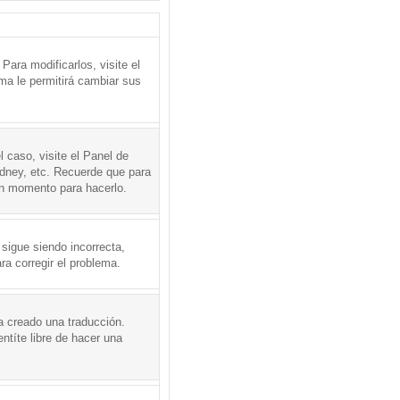
ara modificarlos, visite el
ema le permitirá cambiar sus
l caso, visite el Panel de
ydney, etc. Recuerde que para
en momento para hacerlo.
 sigue siendo incorrecta,
a corregir el problema.
a creado una traducción.
ntíte libre de hacer una