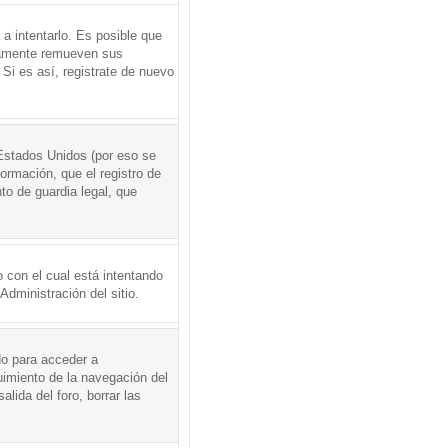
a intentarlo. Es posible que
icamente remueven sus
Si es así, registrate de nuevo
Estados Unidos (por eso se
formación, que el registro de
to de guardia legal, que
 con el cual está intentando
dministración del sitio.
do para acceder a
uimiento de la navegación del
alida del foro, borrar las