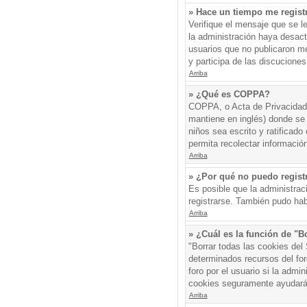
» Hace un tiempo me regist
Verifique el mensaje que se l
la administración haya desac
usuarios que no publicaron me
y participa de las discuciones
Arriba
» ¿Qué es COPPA?
COPPA, o Acta de Privacidad 
mantiene en inglés) donde se s
niños sea escrito y ratificad
permita recolectar informació
Arriba
» ¿Por qué no puedo regis
Es posible que la administrac
registrarse. También pudo hab
Arriba
» ¿Cuál es la función de "Bo
"Borrar todas las cookies del
determinados recursos del for
foro por el usuario si la admin
cookies seguramente ayudará
Arriba