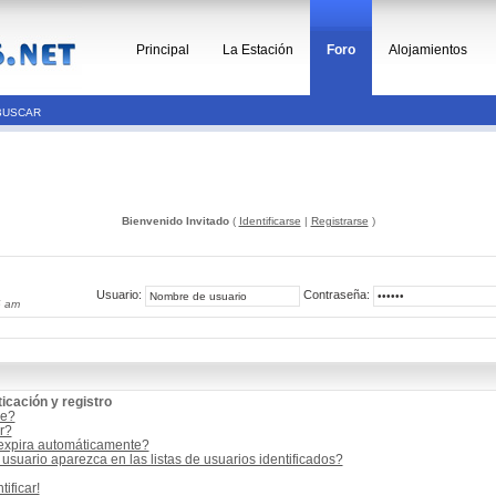
Principal
La Estación
Foro
Alojamientos
BUSCAR
Bienvenido Invitado
(
Identificarse
|
Registrarse
)
Usuario:
Contraseña:
6 am
icación y registro
me?
r?
 expira automáticamente?
suario aparezca en las listas de usuarios identificados?
ificar!