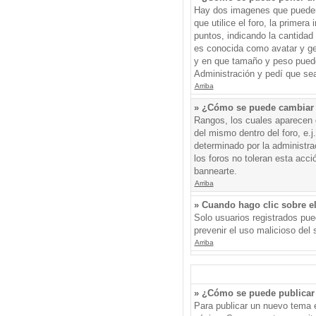
Hay dos imagenes que pueden 
que utilice el foro, la primer
puntos, indicando la cantida
es conocida como avatar y gen
y en que tamaño y peso puede
Administración y pedí que sea
Arriba
» ¿Cómo se puede cambiar
Rangos, los cuales aparecen d
del mismo dentro del foro, e.
determinado por la administr
los foros no toleran esta acc
bannearte.
Arriba
» Cuando hago clic sobre el
Solo usuarios registrados pued
prevenir el uso malicioso del
Arriba
» ¿Cómo se puede publicar 
Para publicar un nuevo tema e