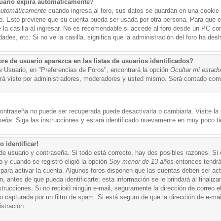
uario expira automáticamente?
automáticamente
cuando ingresa al foro, sus datos se guardan en una cookie s
po. Esto previene que su cuenta pueda ser usada por otra persona. Para que 
a casilla al ingresar. No es recomendable si accede al foro desde un PC compa
ades, etc. Si no ve la casilla, significa que la administración del foro ha desh
 de usuario aparezca en las listas de usuarios identificados?
e Usuario, en "Preferencias de Foros", encontrará la opción
Ocultar mi estad
á visto por administradores, moderadores y usted mismo. Será contado como
ontraseña no puede ser recuperada puede desactivarla o cambiarla. Visite la p
seña
. Siga las instrucciones y estará identificado nuevamente en muy poco t
 identificar!
de usuario y contraseña. Si todo está correcto, hay dos posibles razones. Si
o y cuando se registró eligió la opción
Soy menor de 13 años
entonces tendrá
 para activar la cuenta. Algunos foros disponen que las cuentas deben ser ac
 antes de que pueda identificarte; esta información se le brindará al finalizar
nstrucciones. Si no recibió ningún e-mail, seguramente la dirección de correo 
o capturada por un filtro de spam. Si está seguro de que la dirección de e-mai
stración.