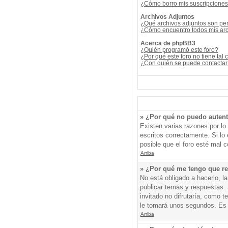
¿Cómo borro mis suscripcione
Archivos Adjuntos
¿Qué archivos adjuntos son per
¿Cómo encuentro todos mis arc
Acerca de phpBB3
¿Quién programó este foro?
¿Por qué este foro no tiene tal 
¿Con quién se puede contactar 
» ¿Por qué no puedo auten
Existen varias razones por l
escritos correctamente. Si l
posible que el foro esté mal c
Arriba
» ¿Por qué me tengo que re
No está obligado a hacerlo, l
publicar temas y respuestas. 
invitado no difrutaría, como 
le tomará unos segundos. Es
Arriba