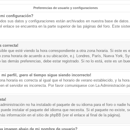
Preferencias de usuario y configuraciones
mi configuración?
todos sus datos y configuraciones están archivados en nuestra base de datos. P
l enlace se encuentra en la parte superior de las páginas del foro. Este sist
s correcta!
ible que esté viendo la hora correspondiente a otra zona horaria. Si este es e
u zona horaria de acuerdo a su ubicación, e.j. Londres, París, Nueva York, S
 las demás preferencias, debe estar registrado. Si no lo está, este es un bu
mi perfil, ¡pero el tiempo sigue siendo incorrecto!
na horaria es correcta al igual que el horario de verano establecido, y la hora
n el servidor es incorrecta. Por favor comuniquese con La Administración par
sta!
administración no ha instalado el paquete de su idioma para el foro o nadie h
 puede instalar el paquete del idioma que necesita. Si el paquete no existe, se
s información en el sitio de phpBB (ver el enlace al final de la página).
a imagen abajo de mi nombre de usuario?