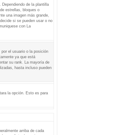
Dependiendo de la plantilla
de estrellas, bloques o
mente una imagen más grande,
 decide si se pueden usar o no
omuniquese con La
por el usuario o la posición
ctamente ya que está
entar su rank. La mayoría de
lizadas, hasta incluso pueden
itara la opción. Esto es para
neralmente arriba de cada