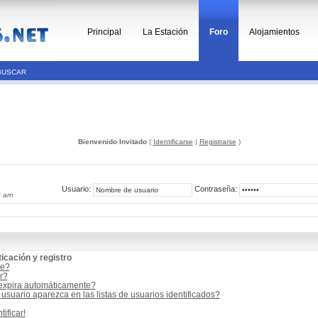
Principal
La Estación
Foro
Alojamientos
BUSCAR
Bienvenido Invitado
(
Identificarse
|
Registrarse
)
Usuario:
Contraseña:
3 am
icación y registro
me?
r?
 expira automáticamente?
suario aparezca en las listas de usuarios identificados?
ificar!