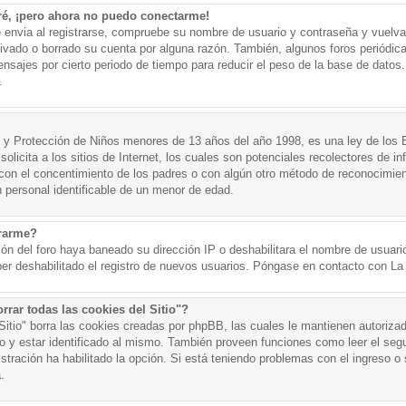
ré, ¡pero ahora no puedo conectarme!
e envia al registrarse, compruebe su nombre de usuario y contraseña y vuelva 
tivado o borrado su cuenta por alguna razón. También, algunos foros periód
nsajes por cierto periodo de tiempo para reducir el peso de la base de datos. 
.
y Protección de Niños menores de 13 años del año 1998, es una ley de los 
olicita a los sitios de Internet, los cuales son potenciales recolectores de in
o con el concentimiento de los padres o con algún otro método de reconocimien
n personal identificable de un menor de edad.
trarme?
ión del foro haya baneado su dirección IP o deshabilitara el nombre de usuario
er deshabilitado el registro de nuevos usuarios. Póngase en contacto con La A
rrar todas las cookies del Sitio"?
 Sitio" borra las cookies creadas por phpBB, las cuales le mantienen autoriza
o y estar identificado al mismo. También proveen funciones como leer el seg
istración ha habilitado la opción. Si está teniendo problemas con el ingreso o s
.