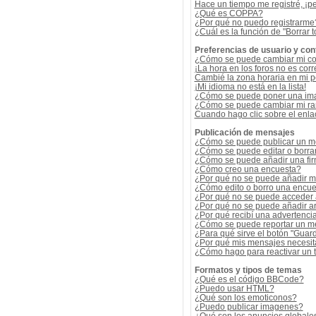
Hace un tiempo me registré, ¡p
¿Qué es COPPA?
¿Por qué no puedo registrarme
¿Cuál es la función de "Borrar t
Preferencias de usuario y con
¿Cómo se puede cambiar mi co
¡La hora en los foros no es corr
Cambié la zona horaria en mi per
¡Mi idioma no está en la lista!
¿Cómo se puede poner una ima
¿Cómo se puede cambiar mi r
Cuando hago clic sobre el enlac
Publicación de mensajes
¿Cómo se puede publicar un me
¿Cómo se puede editar o borra
¿Cómo se puede añadir una fi
¿Cómo creo una encuesta?
¿Por qué no se puede añadir m
¿Cómo edito o borro una encue
¿Por qué no se puede acceder 
¿Por qué no se puede añadir a
¿Por qué recibí una advertenci
¿Cómo se puede reportar un m
¿Para qué sirve el botón "Guard
¿Por qué mis mensajes necesit
¿Cómo hago para reactivar un
Formatos y tipos de temas
¿Qué es el código BBCode?
¿Puedo usar HTML?
¿Qué son los emoticonos?
¿Puedo publicar imagenes?