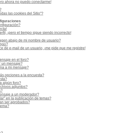
ero ahora no puedo conectarme!
?
odas las cookies del Sitio"?
figuraciones
nfiguración?
ecta!
fil, ¡pero el tiempo sigue siendo incorrecto!
gen abajo de mi nombre de usuario?
ango?
e de e-mail de un usuario, ¡me pide que me registre!
nsaje en el foro?
r un mensaje?
rma a mi mensaje?
ás opciones a la encuesta?
sta?
a algún foro?
rchivos adjuntos?
a?
ensaje a un moderador?
ar" en la publicación de temas?
an ser aprobados?
 tema?