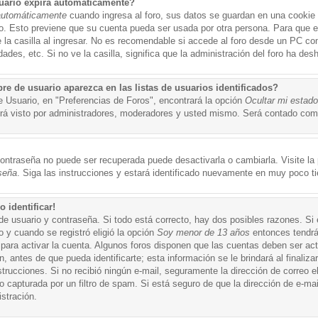
uario expira automáticamente?
automáticamente
cuando ingresa al foro, sus datos se guardan en una cookie s
po. Esto previene que su cuenta pueda ser usada por otra persona. Para que 
a casilla al ingresar. No es recomendable si accede al foro desde un PC compa
ades, etc. Si no ve la casilla, significa que la administración del foro ha desh
 de usuario aparezca en las listas de usuarios identificados?
e Usuario, en "Preferencias de Foros", encontrará la opción
Ocultar mi estad
á visto por administradores, moderadores y usted mismo. Será contado como
ontraseña no puede ser recuperada puede desactivarla o cambiarla. Visite la p
seña
. Siga las instrucciones y estará identificado nuevamente en muy poco t
 identificar!
de usuario y contraseña. Si todo está correcto, hay dos posibles razones. Si
o y cuando se registró eligió la opción
Soy menor de 13 años
entonces tendrá
 para activar la cuenta. Algunos foros disponen que las cuentas deben ser ac
 antes de que pueda identificarte; esta información se le brindará al finalizar
nstrucciones. Si no recibió ningún e-mail, seguramente la dirección de correo 
o capturada por un filtro de spam. Si está seguro de que la dirección de e-mai
stración.