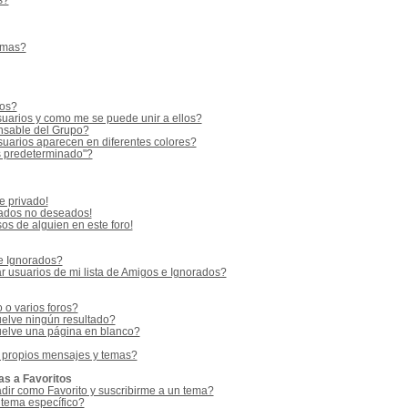
s?
emas?
ios?
uarios y como me se puede unir a ellos?
sable del Grupo?
uarios aparecen en diferentes colores?
s predeterminado"?
e privado!
vados no deseados!
os de alguien en este foro!
 e Ignorados?
 usuarios de mi lista de Amigos e Ignorados?
o varios foros?
elve ningún resultado?
elve una página en blanco?
 propios mensajes y temas?
as a Favoritos
adir como Favorito y suscribirme a un tema?
 tema específico?