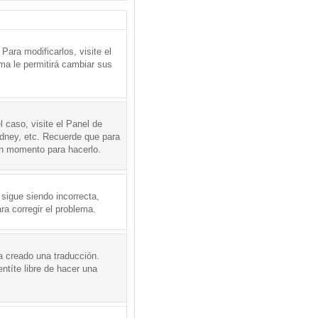
ara modificarlos, visite el
ema le permitirá cambiar sus
l caso, visite el Panel de
ydney, etc. Recuerde que para
en momento para hacerlo.
 sigue siendo incorrecta,
a corregir el problema.
a creado una traducción.
ntíte libre de hacer una