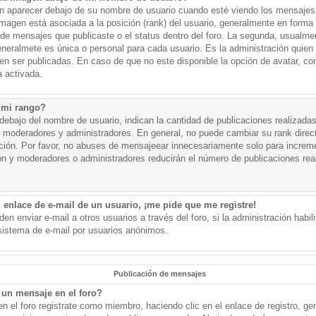
aparecer debajo de su nombre de usuario cuando esté viendo los mensajes. 
a imagen está asociada a la posición (rank) del usuario, generalmente en forma 
d de mensajes que publicaste o el status dentro del foro. La segunda, usual
eralmete es única o personal para cada usuario. Es la administración quien
n ser publicadas. En caso de que no este disponible la opción de avatar, c
 activada.
 mi rango?
ebajo del nombre de usuario, indican la cantidad de publicaciones realizadas 
j. moderadores y administradores. En general, no puede cambiar su rank dire
ación. Por favor, no abuses de mensajeear innecesariamente solo para increm
ión y moderadores o administradores reducirán el número de publicaciones rea
 enlace de e-mail de un usuario, ¡me pide que me registre!
en enviar e-mail a otros usuarios a través del foro, si la administración habil
 sistema de e-mail por usuarios anónimos.
Publicación de mensajes
un mensaje en el foro?
n el foro registrate como miembro, haciendo clic en el enlace de registro, ge