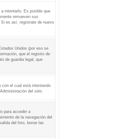
a intentarlo. Es posible que
icamente remueven sus
Si es así, registrate de nuevo
Estados Unidos (por eso se
formación, que el registro de
to de guardia legal, que
 con el cual está intentando
dministración del sitio.
do para acceder a
uimiento de la navegación del
alida del foro, borrar las