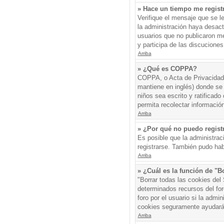
» Hace un tiempo me regist
Verifique el mensaje que se l
la administración haya desac
usuarios que no publicaron me
y participa de las discuciones
Arriba
» ¿Qué es COPPA?
COPPA, o Acta de Privacidad 
mantiene en inglés) donde se s
niños sea escrito y ratificad
permita recolectar informació
Arriba
» ¿Por qué no puedo regis
Es posible que la administrac
registrarse. También pudo hab
Arriba
» ¿Cuál es la función de "Bo
"Borrar todas las cookies del
determinados recursos del for
foro por el usuario si la admin
cookies seguramente ayudará
Arriba