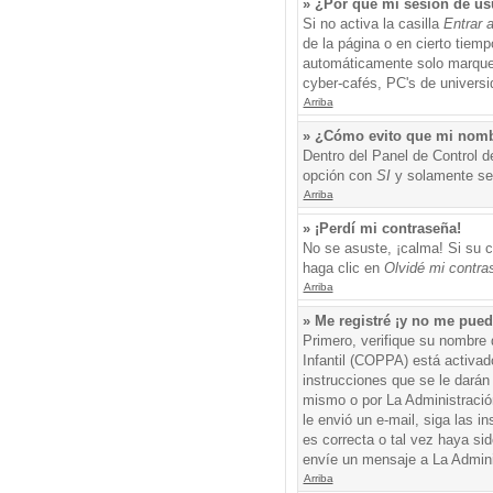
» ¿Por qué mi sesión de us
Si no activa la casilla
Entrar 
de la página o en cierto tiem
automáticamente solo marque l
cyber-cafés, PC's de universid
Arriba
» ¿Cómo evito que mi nombre
Dentro del Panel de Control d
opción con
SI
y solamente ser
Arriba
» ¡Perdí mi contraseña!
No se asuste, ¡calma! Si su c
haga clic en
Olvidé mi contra
Arriba
» Me registré ¡y no me puedo
Primero, verifique su nombre 
Infantil (COPPA) está activad
instrucciones que se le darán
mismo o por La Administración,
le envió un e-mail, siga las i
es correcta o tal vez haya sid
envíe un mensaje a La Admini
Arriba