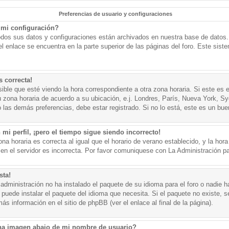
Preferencias de usuario y configuraciones
mi configuración?
todos sus datos y configuraciones están archivados en nuestra base de datos. P
l enlace se encuentra en la parte superior de las páginas del foro. Este sist
s correcta!
ible que esté viendo la hora correspondiente a otra zona horaria. Si este es e
u zona horaria de acuerdo a su ubicación, e.j. Londres, París, Nueva York, S
 las demás preferencias, debe estar registrado. Si no lo está, este es un bu
mi perfil, ¡pero el tiempo sigue siendo incorrecto!
na horaria es correcta al igual que el horario de verano establecido, y la hora
n el servidor es incorrecta. Por favor comuniquese con La Administración par
sta!
administración no ha instalado el paquete de su idioma para el foro o nadie h
 puede instalar el paquete del idioma que necesita. Si el paquete no existe, se
s información en el sitio de phpBB (ver el enlace al final de la página).
a imagen abajo de mi nombre de usuario?