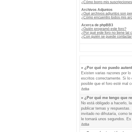
¿Cómo borro mis suscripcione
Archivos Adjuntos
¿Qué archivos adjuntos son per
¿Cómo encuentro todos mis arc
Acerca de phpBB3
¿Quién programó este foro?
¿Por qué este foro no tiene tal 
¿Con quién se puede contactar 
» ¿Por qué no puedo auten
Existen varias razones por l
escritos correctamente. Si l
posible que el foro esté mal c
Arriba
» ¿Por qué me tengo que re
No está obligado a hacerlo, l
publicar temas y respuestas. 
invitado no difrutaría, como 
le tomará unos segundos. Es
Arriba