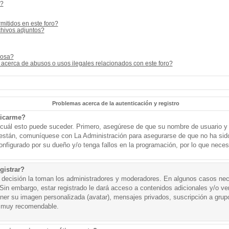
s?
mitidos en este foro?
hivos adjuntos?
cosa?
acerca de abusos o usos ilegales relacionados con este foro?
Problemas acerca de la autenticación y registro
ticarme?
o cuál esto puede suceder. Primero, asegúrese de que su nombre de usuario y
o están, comuníquese con La Administración para asegurarse de que no ha sid
onfigurado por su dueño y/o tenga fallos en la programación, por lo que necesi
gistrar?
a decisión la toman los administradores y moderadores. En algunos casos nece
Sin embargo, estar registrado le dará acceso a contenidos adicionales y/o v
tener su imagen personalizada (avatar), mensajes privados, suscripción a grup
 muy recomendable.