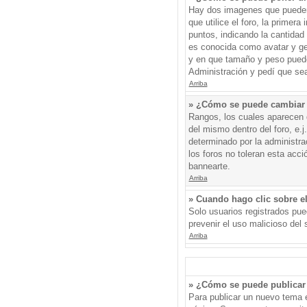
Hay dos imagenes que pueden 
que utilice el foro, la primer
puntos, indicando la cantida
es conocida como avatar y gen
y en que tamaño y peso puede
Administración y pedí que sea
Arriba
» ¿Cómo se puede cambiar
Rangos, los cuales aparecen d
del mismo dentro del foro, e.
determinado por la administr
los foros no toleran esta acc
bannearte.
Arriba
» Cuando hago clic sobre el
Solo usuarios registrados pued
prevenir el uso malicioso del
Arriba
» ¿Cómo se puede publicar 
Para publicar un nuevo tema e