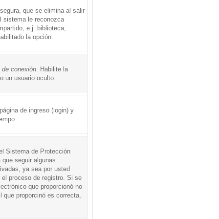
egura, que se elimina al salir
el sistema le reconozca
rtido, e.j. biblioteca,
abilitado la opción.
o de conexión
. Habilite la
 un usuario oculto.
ágina de ingreso (login) y
iempo.
 el Sistema de Protección
 que seguir algunas
tivadas, ya sea por usted
 el proceso de registro. Si se
electrónico que proporcionó no
l que proporcinó es correcta,