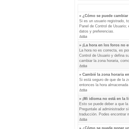
» ¿Cómo se puede cambiar 
Si es un usuario registrado, 
Panel de Control de Usuario; e
datos y preferencias.
Arriba
» ¡La hora en los foros no e
La hora no es correcta, es pos
Control de Usuario y defina s
cambiar la zona horaria, como
Arriba
» Cambié la zona horaria en 
Si está seguro de que de la zo
entonces la hora almacenada e
Arriba
» ¡Mi idioma no está en la li
Esto se puede deber a que la 
Preguntale al administrador si
traducción. Podes encontrar má
Arriba
» ¿Cómo se puede poner un