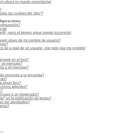
ero ahora no puedo conectarme!
?
odas las cookies del Sitio"?
figuraciones
nfiguración?
ecta!
fil, ¡pero el tiempo sigue siendo incorrecto!
gen abajo de mi nombre de usuario?
ango?
e de e-mail de un usuario, ¡me pide que me registre!
nsaje en el foro?
r un mensaje?
rma a mi mensaje?
ás opciones a la encuesta?
sta?
a algún foro?
rchivos adjuntos?
a?
ensaje a un moderador?
ar" en la publicación de temas?
an ser aprobados?
 tema?