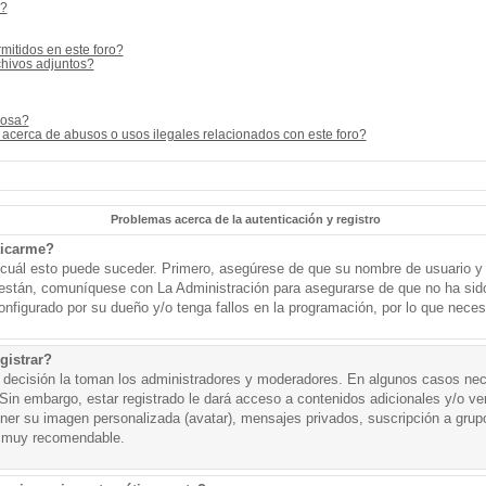
s?
mitidos en este foro?
hivos adjuntos?
cosa?
acerca de abusos o usos ilegales relacionados con este foro?
Problemas acerca de la autenticación y registro
ticarme?
o cuál esto puede suceder. Primero, asegúrese de que su nombre de usuario y
o están, comuníquese con La Administración para asegurarse de que no ha sid
onfigurado por su dueño y/o tenga fallos en la programación, por lo que necesi
gistrar?
a decisión la toman los administradores y moderadores. En algunos casos nece
Sin embargo, estar registrado le dará acceso a contenidos adicionales y/o v
tener su imagen personalizada (avatar), mensajes privados, suscripción a grup
 muy recomendable.