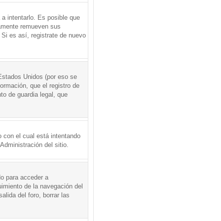
a intentarlo. Es posible que
icamente remueven sus
Si es así, registrate de nuevo
Estados Unidos (por eso se
formación, que el registro de
to de guardia legal, que
 con el cual está intentando
dministración del sitio.
do para acceder a
uimiento de la navegación del
alida del foro, borrar las