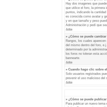
Hay dos imagenes que pueden 
que utilice el foro, la primer
puntos, indicando la cantida
es conocida como avatar y gen
y en que tamaño y peso puede
Administración y pedí que sea
Arriba
» ¿Cómo se puede cambiar
Rangos, los cuales aparecen d
del mismo dentro del foro, e.
determinado por la administr
los foros no toleran esta acc
bannearte.
Arriba
» Cuando hago clic sobre el
Solo usuarios registrados pued
prevenir el uso malicioso del
Arriba
» ¿Cómo se puede publicar 
Para publicar un nuevo tema e