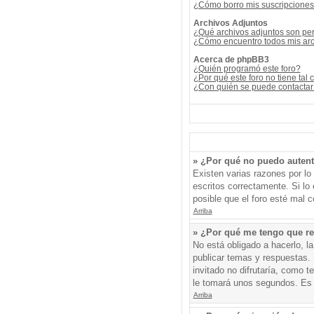
¿Cómo borro mis suscripcione
Archivos Adjuntos
¿Qué archivos adjuntos son per
¿Cómo encuentro todos mis arc
Acerca de phpBB3
¿Quién programó este foro?
¿Por qué este foro no tiene tal 
¿Con quién se puede contactar 
» ¿Por qué no puedo auten
Existen varias razones por l
escritos correctamente. Si l
posible que el foro esté mal c
Arriba
» ¿Por qué me tengo que re
No está obligado a hacerlo, l
publicar temas y respuestas. 
invitado no difrutaría, como 
le tomará unos segundos. Es
Arriba