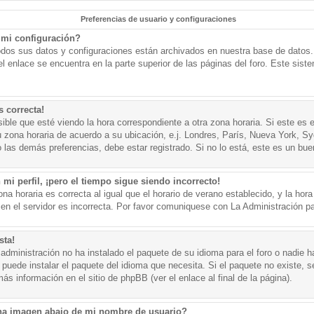
Preferencias de usuario y configuraciones
mi configuración?
todos sus datos y configuraciones están archivados en nuestra base de datos. P
l enlace se encuentra en la parte superior de las páginas del foro. Este sist
s correcta!
ible que esté viendo la hora correspondiente a otra zona horaria. Si este es e
u zona horaria de acuerdo a su ubicación, e.j. Londres, París, Nueva York, S
 las demás preferencias, debe estar registrado. Si no lo está, este es un bu
mi perfil, ¡pero el tiempo sigue siendo incorrecto!
na horaria es correcta al igual que el horario de verano establecido, y la hora
n el servidor es incorrecta. Por favor comuniquese con La Administración par
sta!
administración no ha instalado el paquete de su idioma para el foro o nadie h
 puede instalar el paquete del idioma que necesita. Si el paquete no existe, se
s información en el sitio de phpBB (ver el enlace al final de la página).
a imagen abajo de mi nombre de usuario?