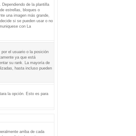
Dependiendo de la plantilla
de estrellas, bloques o
mente una imagen más grande,
 decide si se pueden usar o no
omuniquese con La
por el usuario o la posición
ctamente ya que está
entar su rank. La mayoría de
lizadas, hasta incluso pueden
itara la opción. Esto es para
neralmente arriba de cada