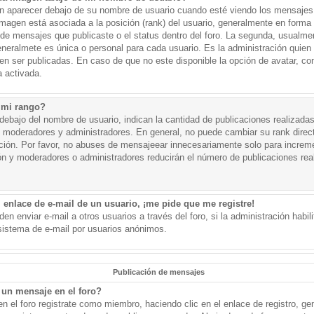
aparecer debajo de su nombre de usuario cuando esté viendo los mensajes. 
a imagen está asociada a la posición (rank) del usuario, generalmente en forma 
d de mensajes que publicaste o el status dentro del foro. La segunda, usual
eralmete es única o personal para cada usuario. Es la administración quien
n ser publicadas. En caso de que no este disponible la opción de avatar, c
 activada.
 mi rango?
ebajo del nombre de usuario, indican la cantidad de publicaciones realizadas 
j. moderadores y administradores. En general, no puede cambiar su rank dire
ación. Por favor, no abuses de mensajeear innecesariamente solo para increm
ión y moderadores o administradores reducirán el número de publicaciones rea
 enlace de e-mail de un usuario, ¡me pide que me registre!
en enviar e-mail a otros usuarios a través del foro, si la administración habil
 sistema de e-mail por usuarios anónimos.
Publicación de mensajes
un mensaje en el foro?
n el foro registrate como miembro, haciendo clic en el enlace de registro, ge