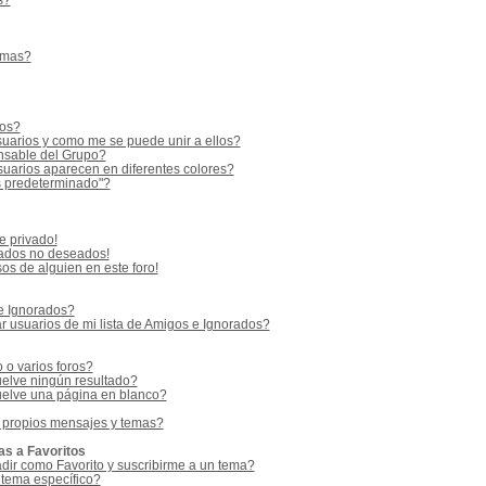
s?
emas?
ios?
uarios y como me se puede unir a ellos?
sable del Grupo?
uarios aparecen en diferentes colores?
s predeterminado"?
e privado!
vados no deseados!
os de alguien en este foro!
 e Ignorados?
 usuarios de mi lista de Amigos e Ignorados?
o varios foros?
elve ningún resultado?
elve una página en blanco?
 propios mensajes y temas?
as a Favoritos
adir como Favorito y suscribirme a un tema?
 tema específico?