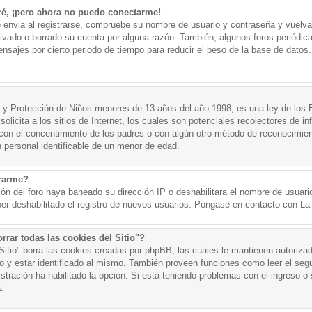
ré, ¡pero ahora no puedo conectarme!
e envia al registrarse, compruebe su nombre de usuario y contraseña y vuelva 
tivado o borrado su cuenta por alguna razón. También, algunos foros periód
nsajes por cierto periodo de tiempo para reducir el peso de la base de datos. 
.
y Protección de Niños menores de 13 años del año 1998, es una ley de los 
olicita a los sitios de Internet, los cuales son potenciales recolectores de in
o con el concentimiento de los padres o con algún otro método de reconocimien
n personal identificable de un menor de edad.
trarme?
ión del foro haya baneado su dirección IP o deshabilitara el nombre de usuario
er deshabilitado el registro de nuevos usuarios. Póngase en contacto con La A
rrar todas las cookies del Sitio"?
 Sitio" borra las cookies creadas por phpBB, las cuales le mantienen autoriza
o y estar identificado al mismo. También proveen funciones como leer el seg
istración ha habilitado la opción. Si está teniendo problemas con el ingreso o s
.