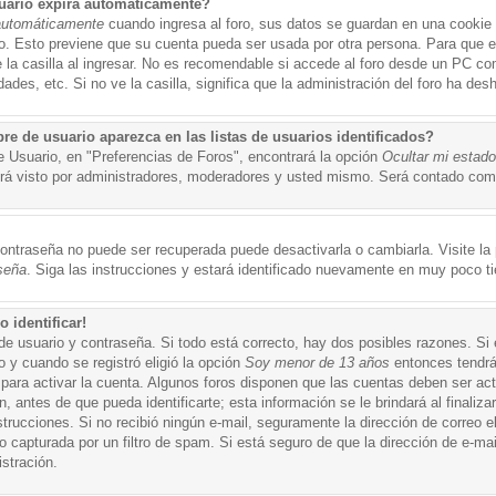
uario expira automáticamente?
automáticamente
cuando ingresa al foro, sus datos se guardan en una cookie s
po. Esto previene que su cuenta pueda ser usada por otra persona. Para que 
a casilla al ingresar. No es recomendable si accede al foro desde un PC compa
ades, etc. Si no ve la casilla, significa que la administración del foro ha desh
 de usuario aparezca en las listas de usuarios identificados?
e Usuario, en "Preferencias de Foros", encontrará la opción
Ocultar mi estad
á visto por administradores, moderadores y usted mismo. Será contado como
ontraseña no puede ser recuperada puede desactivarla o cambiarla. Visite la p
seña
. Siga las instrucciones y estará identificado nuevamente en muy poco t
 identificar!
de usuario y contraseña. Si todo está correcto, hay dos posibles razones. Si
o y cuando se registró eligió la opción
Soy menor de 13 años
entonces tendrá
 para activar la cuenta. Algunos foros disponen que las cuentas deben ser ac
 antes de que pueda identificarte; esta información se le brindará al finalizar
nstrucciones. Si no recibió ningún e-mail, seguramente la dirección de correo 
o capturada por un filtro de spam. Si está seguro de que la dirección de e-mai
stración.