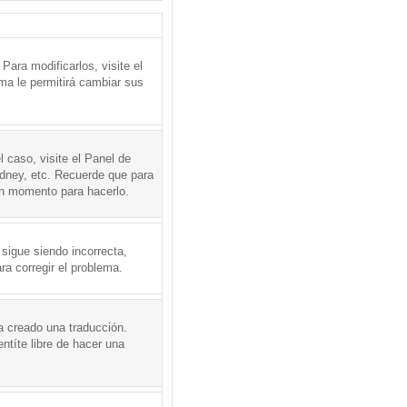
ara modificarlos, visite el
ema le permitirá cambiar sus
l caso, visite el Panel de
ydney, etc. Recuerde que para
en momento para hacerlo.
 sigue siendo incorrecta,
a corregir el problema.
a creado una traducción.
ntíte libre de hacer una