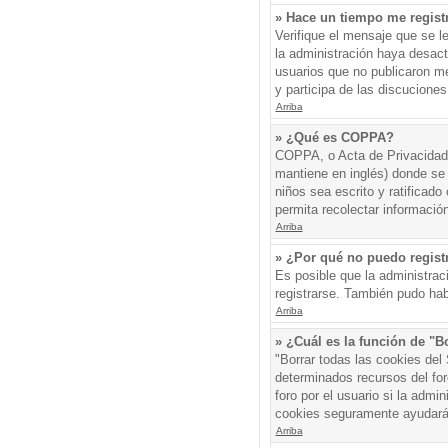
» Hace un tiempo me regist
Verifique el mensaje que se l
la administración haya desac
usuarios que no publicaron me
y participa de las discuciones
Arriba
» ¿Qué es COPPA?
COPPA, o Acta de Privacidad 
mantiene en inglés) donde se s
niños sea escrito y ratificad
permita recolectar informació
Arriba
» ¿Por qué no puedo regis
Es posible que la administrac
registrarse. También pudo hab
Arriba
» ¿Cuál es la función de "Bo
"Borrar todas las cookies del
determinados recursos del for
foro por el usuario si la admin
cookies seguramente ayudará
Arriba