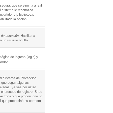
egura, que se elimina al salir
el sistema le reconozca
rtido, e.j. biblioteca,
abilitado la opción.
o de conexión
. Habilite la
 un usuario oculto.
ágina de ingreso (login) y
iempo.
 el Sistema de Protección
 que seguir algunas
tivadas, ya sea por usted
 el proceso de registro. Si se
electrónico que proporcionó no
l que proporcinó es correcta,