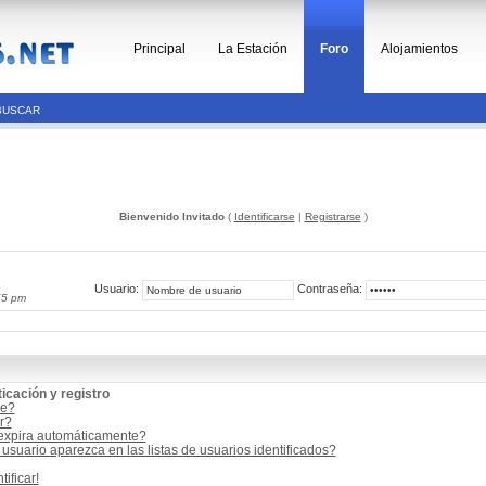
Principal
La Estación
Foro
Alojamientos
BUSCAR
Bienvenido Invitado
(
Identificarse
|
Registrarse
)
Usuario:
Contraseña:
55 pm
icación y registro
me?
r?
 expira automáticamente?
suario aparezca en las listas de usuarios identificados?
ificar!