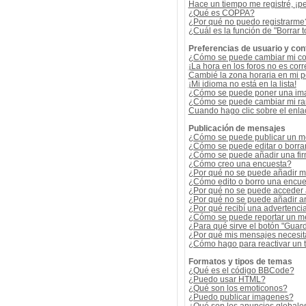
Hace un tiempo me registré, ¡p
¿Qué es COPPA?
¿Por qué no puedo registrarme
¿Cuál es la función de "Borrar t
Preferencias de usuario y con
¿Cómo se puede cambiar mi co
¡La hora en los foros no es corr
Cambié la zona horaria en mi per
¡Mi idioma no está en la lista!
¿Cómo se puede poner una ima
¿Cómo se puede cambiar mi r
Cuando hago clic sobre el enlac
Publicación de mensajes
¿Cómo se puede publicar un me
¿Cómo se puede editar o borra
¿Cómo se puede añadir una fi
¿Cómo creo una encuesta?
¿Por qué no se puede añadir m
¿Cómo edito o borro una encue
¿Por qué no se puede acceder 
¿Por qué no se puede añadir a
¿Por qué recibí una advertenci
¿Cómo se puede reportar un m
¿Para qué sirve el botón "Guard
¿Por qué mis mensajes necesit
¿Cómo hago para reactivar un
Formatos y tipos de temas
¿Qué es el código BBCode?
¿Puedo usar HTML?
¿Qué son los emoticonos?
¿Puedo publicar imagenes?