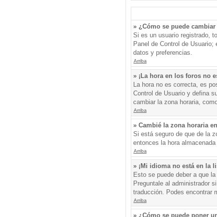
» ¿Cómo se puede cambiar 
Si es un usuario registrado, 
Panel de Control de Usuario; e
datos y preferencias.
Arriba
» ¡La hora en los foros no e
La hora no es correcta, es pos
Control de Usuario y defina s
cambiar la zona horaria, como
Arriba
» Cambié la zona horaria en 
Si está seguro de que de la zo
entonces la hora almacenada e
Arriba
» ¡Mi idioma no está en la li
Esto se puede deber a que la 
Preguntale al administrador si
traducción. Podes encontrar má
Arriba
» ¿Cómo se puede poner un