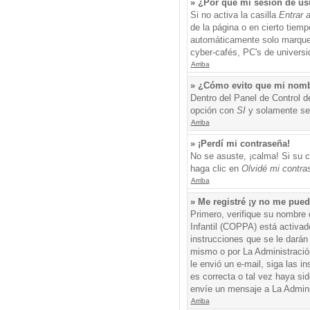
» ¿Por qué mi sesión de us
Si no activa la casilla
Entrar 
de la página o en cierto tiem
automáticamente solo marque l
cyber-cafés, PC's de universid
Arriba
» ¿Cómo evito que mi nombre
Dentro del Panel de Control d
opción con
SI
y solamente ser
Arriba
» ¡Perdí mi contraseña!
No se asuste, ¡calma! Si su c
haga clic en
Olvidé mi contra
Arriba
» Me registré ¡y no me puedo
Primero, verifique su nombre 
Infantil (COPPA) está activad
instrucciones que se le darán
mismo o por La Administración,
le envió un e-mail, siga las i
es correcta o tal vez haya sid
envíe un mensaje a La Admini
Arriba