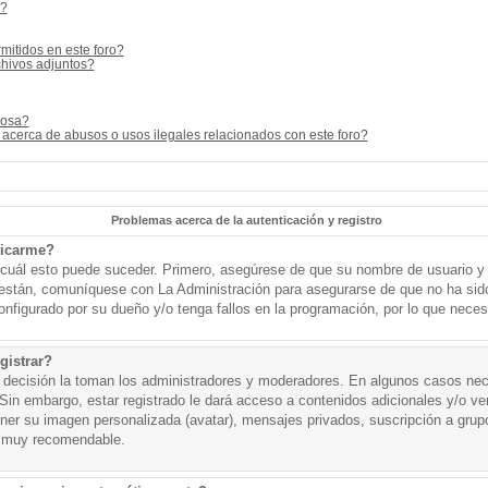
s?
mitidos en este foro?
hivos adjuntos?
cosa?
acerca de abusos o usos ilegales relacionados con este foro?
Problemas acerca de la autenticación y registro
ticarme?
o cuál esto puede suceder. Primero, asegúrese de que su nombre de usuario y
o están, comuníquese con La Administración para asegurarse de que no ha sid
onfigurado por su dueño y/o tenga fallos en la programación, por lo que necesi
gistrar?
a decisión la toman los administradores y moderadores. En algunos casos nece
Sin embargo, estar registrado le dará acceso a contenidos adicionales y/o v
tener su imagen personalizada (avatar), mensajes privados, suscripción a grup
 muy recomendable.