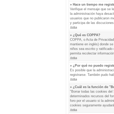
» Hace un tiempo me regist
Verifique el mensaje que se l
la administración haya desac
usuarios que no publicaron me
y participa de las discuciones
Arriba
» ¿Qué es COPPA?
COPPA, o Acta de Privacidad 
mantiene en inglés) donde se s
niños sea escrito y ratificad
permita recolectar informació
Arriba
» ¿Por qué no puedo regis
Es posible que la administrac
registrarse. También pudo hab
Arriba
» ¿Cuál es la función de "Bo
"Borrar todas las cookies del
determinados recursos del for
foro por el usuario si la admin
cookies seguramente ayudará
Arriba