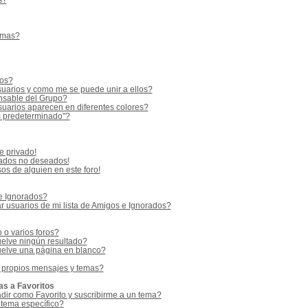
s?
emas?
ios?
uarios y como me se puede unir a ellos?
sable del Grupo?
uarios aparecen en diferentes colores?
s predeterminado"?
e privado!
vados no deseados!
os de alguien en este foro!
 e Ignorados?
 usuarios de mi lista de Amigos e Ignorados?
o varios foros?
elve ningún resultado?
elve una página en blanco?
 propios mensajes y temas?
as a Favoritos
adir como Favorito y suscribirme a un tema?
 tema específico?