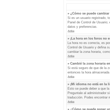
» ¿Cómo se puede cambiar 
Si es un usuario registrado, 
Panel de Control de Usuario; e
datos y preferencias.
Arriba
» ¡La hora en los foros no e
La hora no es correcta, es pos
Control de Usuario y defina s
cambiar la zona horaria, como
Arriba
» Cambié la zona horaria en 
Si está seguro de que de la zo
entonces la hora almacenada e
Arriba
» ¡Mi idioma no está en la li
Esto se puede deber a que la 
Preguntale al administrador si
traducción. Podes encontrar má
Arriba
» ¿Cómo se puede poner un