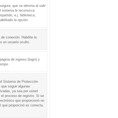
egura, que se elimina al salir
el sistema le reconozca
rtido, e.j. biblioteca,
abilitado la opción.
o de conexión
. Habilite la
 un usuario oculto.
ágina de ingreso (login) y
iempo.
 el Sistema de Protección
 que seguir algunas
tivadas, ya sea por usted
 el proceso de registro. Si se
electrónico que proporcionó no
l que proporcinó es correcta,