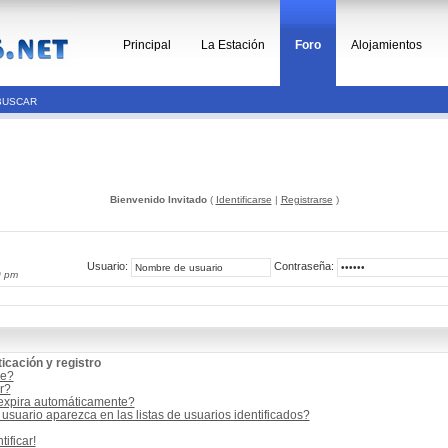
Principal
La Estación
Foro
Alojamientos
BUSCAR
Bienvenido Invitado
(
Identificarse
|
Registrarse
)
Usuario:
Contraseña:
0 pm
icación y registro
me?
r?
 expira automáticamente?
suario aparezca en las listas de usuarios identificados?
ificar!