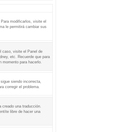
ara modificarlos, visite el
ema le permitirá cambiar sus
l caso, visite el Panel de
ydney, etc. Recuerde que para
en momento para hacerlo.
 sigue siendo incorrecta,
a corregir el problema.
a creado una traducción.
ntíte libre de hacer una