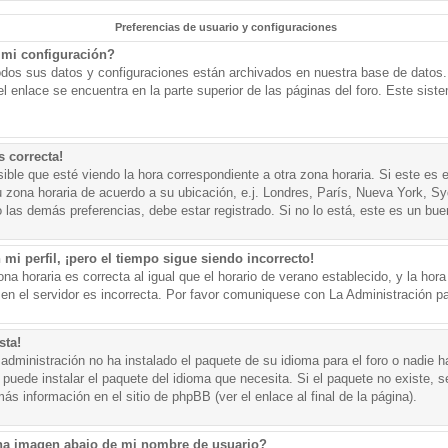
Preferencias de usuario y configuraciones
mi configuración?
todos sus datos y configuraciones están archivados en nuestra base de datos. P
l enlace se encuentra en la parte superior de las páginas del foro. Este sist
s correcta!
ible que esté viendo la hora correspondiente a otra zona horaria. Si este es e
u zona horaria de acuerdo a su ubicación, e.j. Londres, París, Nueva York, S
 las demás preferencias, debe estar registrado. Si no lo está, este es un bu
mi perfil, ¡pero el tiempo sigue siendo incorrecto!
na horaria es correcta al igual que el horario de verano establecido, y la hora
n el servidor es incorrecta. Por favor comuniquese con La Administración par
sta!
administración no ha instalado el paquete de su idioma para el foro o nadie h
 puede instalar el paquete del idioma que necesita. Si el paquete no existe, se
s información en el sitio de phpBB (ver el enlace al final de la página).
a imagen abajo de mi nombre de usuario?