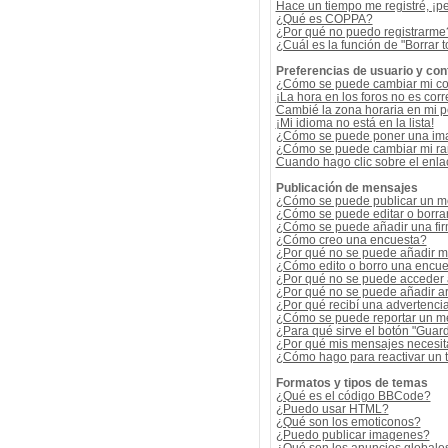
Hace un tiempo me registré, ¡p
¿Qué es COPPA?
¿Por qué no puedo registrarme
¿Cuál es la función de "Borrar t
Preferencias de usuario y con
¿Cómo se puede cambiar mi co
¡La hora en los foros no es corr
Cambié la zona horaria en mi per
¡Mi idioma no está en la lista!
¿Cómo se puede poner una ima
¿Cómo se puede cambiar mi r
Cuando hago clic sobre el enlac
Publicación de mensajes
¿Cómo se puede publicar un me
¿Cómo se puede editar o borra
¿Cómo se puede añadir una fi
¿Cómo creo una encuesta?
¿Por qué no se puede añadir m
¿Cómo edito o borro una encue
¿Por qué no se puede acceder 
¿Por qué no se puede añadir a
¿Por qué recibí una advertenci
¿Cómo se puede reportar un m
¿Para qué sirve el botón "Guard
¿Por qué mis mensajes necesit
¿Cómo hago para reactivar un
Formatos y tipos de temas
¿Qué es el código BBCode?
¿Puedo usar HTML?
¿Qué son los emoticonos?
¿Puedo publicar imagenes?