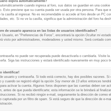
uario expira automáticamente?
automáticamente
cuando ingresa al foro, sus datos se guardan en una cookie s
po. Esto previene que su cuenta pueda ser usada por otra persona. Para que 
a casilla al ingresar. No es recomendable si accede al foro desde un PC compa
ades, etc. Si no ve la casilla, significa que la administración del foro ha desh
 de usuario aparezca en las listas de usuarios identificados?
e Usuario, en "Preferencias de Foros", encontrará la opción
Ocultar mi estad
á visto por administradores, moderadores y usted mismo. Será contado como
ontraseña no puede ser recuperada puede desactivarla o cambiarla. Visite la p
seña
. Siga las instrucciones y estará identificado nuevamente en muy poco t
 identificar!
de usuario y contraseña. Si todo está correcto, hay dos posibles razones. Si
o y cuando se registró eligió la opción
Soy menor de 13 años
entonces tendrá
 para activar la cuenta. Algunos foros disponen que las cuentas deben ser ac
 antes de que pueda identificarte; esta información se le brindará al finalizar
nstrucciones. Si no recibió ningún e-mail, seguramente la dirección de correo 
o capturada por un filtro de spam. Si está seguro de que la dirección de e-mai
stración.