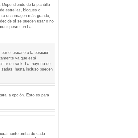
Dependiendo de la plantilla
de estrellas, bloques o
mente una imagen más grande,
 decide si se pueden usar o no
omuniquese con La
por el usuario o la posición
ctamente ya que está
entar su rank. La mayoría de
lizadas, hasta incluso pueden
itara la opción. Esto es para
neralmente arriba de cada