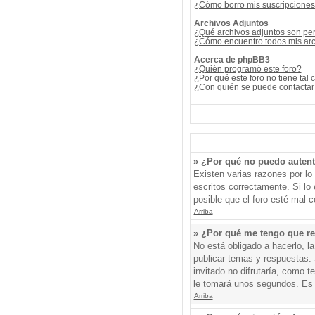
¿Cómo borro mis suscripcione
Archivos Adjuntos
¿Qué archivos adjuntos son per
¿Cómo encuentro todos mis arc
Acerca de phpBB3
¿Quién programó este foro?
¿Por qué este foro no tiene tal 
¿Con quién se puede contactar 
» ¿Por qué no puedo auten
Existen varias razones por l
escritos correctamente. Si l
posible que el foro esté mal c
Arriba
» ¿Por qué me tengo que re
No está obligado a hacerlo, l
publicar temas y respuestas. 
invitado no difrutaría, como 
le tomará unos segundos. Es
Arriba