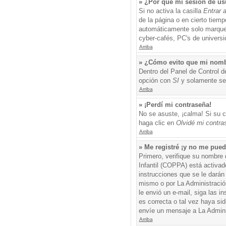
» ¿Por qué mi sesión de us
Si no activa la casilla
Entrar 
de la página o en cierto tiem
automáticamente solo marque l
cyber-cafés, PC's de universid
Arriba
» ¿Cómo evito que mi nombre
Dentro del Panel de Control d
opción con
SI
y solamente ser
Arriba
» ¡Perdí mi contraseña!
No se asuste, ¡calma! Si su c
haga clic en
Olvidé mi contra
Arriba
» Me registré ¡y no me puedo
Primero, verifique su nombre 
Infantil (COPPA) está activad
instrucciones que se le darán
mismo o por La Administración,
le envió un e-mail, siga las i
es correcta o tal vez haya sid
envíe un mensaje a La Admini
Arriba