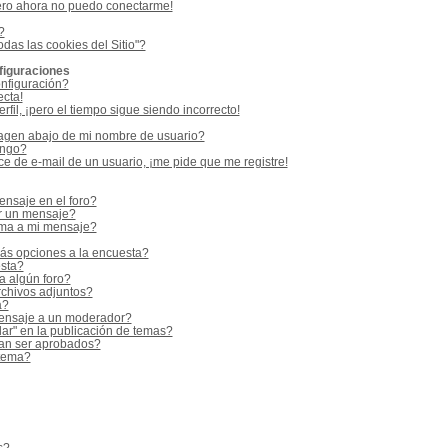
ero ahora no puedo conectarme!
?
odas las cookies del Sitio"?
figuraciones
nfiguración?
ecta!
fil, ¡pero el tiempo sigue siendo incorrecto!
gen abajo de mi nombre de usuario?
ango?
e de e-mail de un usuario, ¡me pide que me registre!
nsaje en el foro?
r un mensaje?
rma a mi mensaje?
ás opciones a la encuesta?
sta?
a algún foro?
rchivos adjuntos?
a?
ensaje a un moderador?
ar" en la publicación de temas?
an ser aprobados?
 tema?