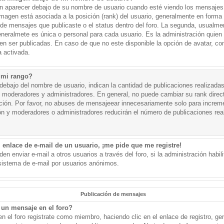
aparecer debajo de su nombre de usuario cuando esté viendo los mensajes. 
a imagen está asociada a la posición (rank) del usuario, generalmente en forma 
d de mensajes que publicaste o el status dentro del foro. La segunda, usual
eralmete es única o personal para cada usuario. Es la administración quien
n ser publicadas. En caso de que no este disponible la opción de avatar, c
 activada.
 mi rango?
ebajo del nombre de usuario, indican la cantidad de publicaciones realizadas 
j. moderadores y administradores. En general, no puede cambiar su rank dire
ación. Por favor, no abuses de mensajeear innecesariamente solo para increm
ión y moderadores o administradores reducirán el número de publicaciones rea
 enlace de e-mail de un usuario, ¡me pide que me registre!
en enviar e-mail a otros usuarios a través del foro, si la administración habil
 sistema de e-mail por usuarios anónimos.
Publicación de mensajes
un mensaje en el foro?
n el foro registrate como miembro, haciendo clic en el enlace de registro, ge