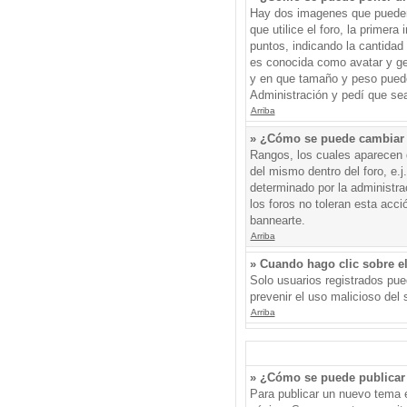
Hay dos imagenes que pueden 
que utilice el foro, la primer
puntos, indicando la cantida
es conocida como avatar y gen
y en que tamaño y peso puede
Administración y pedí que sea
Arriba
» ¿Cómo se puede cambiar
Rangos, los cuales aparecen d
del mismo dentro del foro, e.
determinado por la administr
los foros no toleran esta acc
bannearte.
Arriba
» Cuando hago clic sobre el
Solo usuarios registrados pued
prevenir el uso malicioso del
Arriba
» ¿Cómo se puede publicar 
Para publicar un nuevo tema e