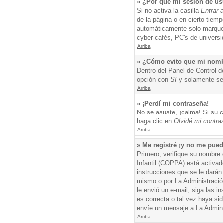
» ¿Por qué mi sesión de us
Si no activa la casilla
Entrar 
de la página o en cierto tiem
automáticamente solo marque l
cyber-cafés, PC's de universid
Arriba
» ¿Cómo evito que mi nombre
Dentro del Panel de Control d
opción con
SI
y solamente ser
Arriba
» ¡Perdí mi contraseña!
No se asuste, ¡calma! Si su c
haga clic en
Olvidé mi contra
Arriba
» Me registré ¡y no me puedo
Primero, verifique su nombre 
Infantil (COPPA) está activad
instrucciones que se le darán
mismo o por La Administración,
le envió un e-mail, siga las i
es correcta o tal vez haya sid
envíe un mensaje a La Admini
Arriba