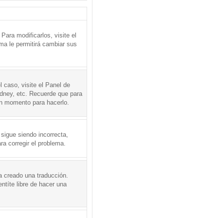
ara modificarlos, visite el
ema le permitirá cambiar sus
l caso, visite el Panel de
ydney, etc. Recuerde que para
en momento para hacerlo.
 sigue siendo incorrecta,
a corregir el problema.
a creado una traducción.
ntíte libre de hacer una