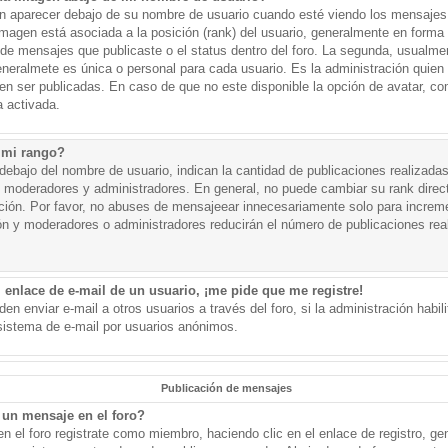
aparecer debajo de su nombre de usuario cuando esté viendo los mensajes. 
a imagen está asociada a la posición (rank) del usuario, generalmente en forma 
d de mensajes que publicaste o el status dentro del foro. La segunda, usual
eralmete es única o personal para cada usuario. Es la administración quien
n ser publicadas. En caso de que no este disponible la opción de avatar, c
 activada.
 mi rango?
ebajo del nombre de usuario, indican la cantidad de publicaciones realizadas 
j. moderadores y administradores. En general, no puede cambiar su rank dire
ación. Por favor, no abuses de mensajeear innecesariamente solo para increm
ión y moderadores o administradores reducirán el número de publicaciones rea
 enlace de e-mail de un usuario, ¡me pide que me registre!
en enviar e-mail a otros usuarios a través del foro, si la administración habil
 sistema de e-mail por usuarios anónimos.
Publicación de mensajes
un mensaje en el foro?
n el foro registrate como miembro, haciendo clic en el enlace de registro, ge