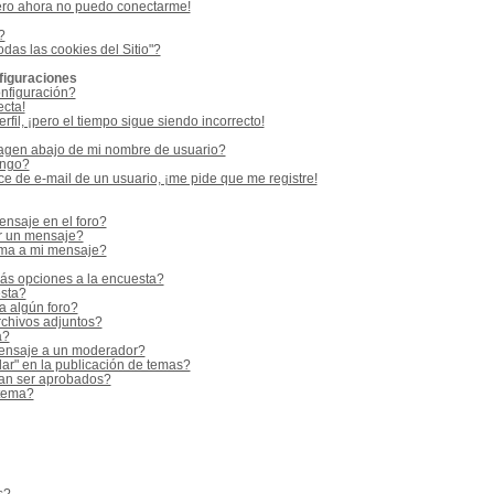
ero ahora no puedo conectarme!
?
odas las cookies del Sitio"?
figuraciones
nfiguración?
ecta!
fil, ¡pero el tiempo sigue siendo incorrecto!
gen abajo de mi nombre de usuario?
ango?
e de e-mail de un usuario, ¡me pide que me registre!
nsaje en el foro?
r un mensaje?
rma a mi mensaje?
ás opciones a la encuesta?
sta?
a algún foro?
rchivos adjuntos?
a?
ensaje a un moderador?
ar" en la publicación de temas?
an ser aprobados?
 tema?