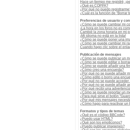
Hace un tiempo me registré, ¡p
¿Qué es COPPA?
¿Por qué no puedo registrarme
¿Cuál es la función de "Borrar t
Preferencias de usuario y con
¿Cómo se puede cambiar mi co
¡La hora en los foros no es corr
Cambié la zona horaria en mi per
¡Mi idioma no está en la lista!
¿Cómo se puede poner una ima
¿Cómo se puede cambiar mi r
Cuando hago clic sobre el enlac
Publicación de mensajes
¿Cómo se puede publicar un me
¿Cómo se puede editar o borra
¿Cómo se puede añadir una fi
¿Cómo creo una encuesta?
¿Por qué no se puede añadir m
¿Cómo edito o borro una encue
¿Por qué no se puede acceder 
¿Por qué no se puede añadir a
¿Por qué recibí una advertenci
¿Cómo se puede reportar un m
¿Para qué sirve el botón "Guard
¿Por qué mis mensajes necesit
¿Cómo hago para reactivar un
Formatos y tipos de temas
¿Qué es el código BBCode?
¿Puedo usar HTML?
¿Qué son los emoticonos?
¿Puedo publicar imagenes?