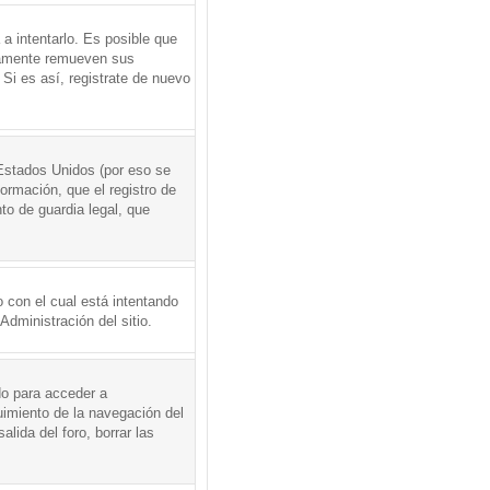
a intentarlo. Es posible que
icamente remueven sus
Si es así, registrate de nuevo
Estados Unidos (por eso se
formación, que el registro de
to de guardia legal, que
 con el cual está intentando
dministración del sitio.
do para acceder a
uimiento de la navegación del
alida del foro, borrar las