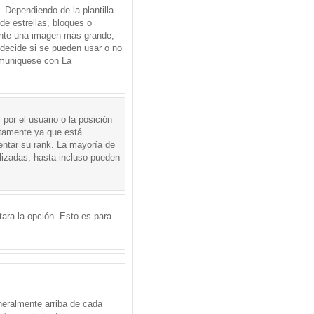
Dependiendo de la plantilla
de estrellas, bloques o
mente una imagen más grande,
 decide si se pueden usar o no
omuniquese con La
por el usuario o la posición
ctamente ya que está
entar su rank. La mayoría de
lizadas, hasta incluso pueden
itara la opción. Esto es para
neralmente arriba de cada