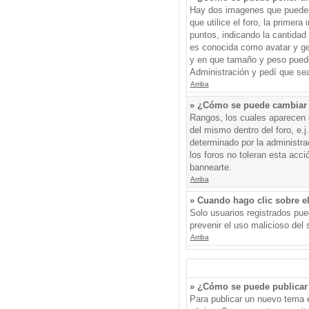
Hay dos imagenes que pueden 
que utilice el foro, la primer
puntos, indicando la cantida
es conocida como avatar y gen
y en que tamaño y peso puede
Administración y pedí que sea
Arriba
» ¿Cómo se puede cambiar
Rangos, los cuales aparecen d
del mismo dentro del foro, e.
determinado por la administr
los foros no toleran esta acc
bannearte.
Arriba
» Cuando hago clic sobre el
Solo usuarios registrados pued
prevenir el uso malicioso del
Arriba
» ¿Cómo se puede publicar 
Para publicar un nuevo tema e