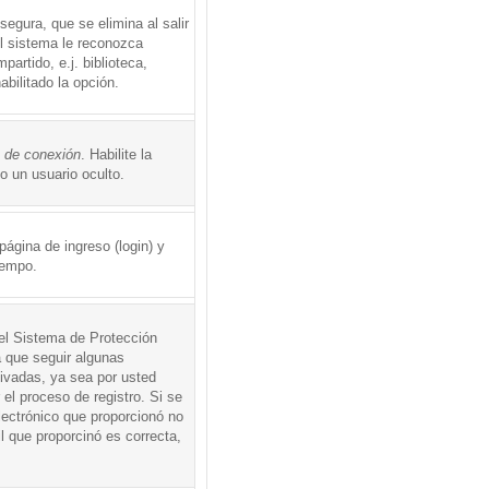
egura, que se elimina al salir
el sistema le reconozca
rtido, e.j. biblioteca,
abilitado la opción.
o de conexión
. Habilite la
 un usuario oculto.
ágina de ingreso (login) y
iempo.
 el Sistema de Protección
 que seguir algunas
tivadas, ya sea por usted
 el proceso de registro. Si se
electrónico que proporcionó no
l que proporcinó es correcta,