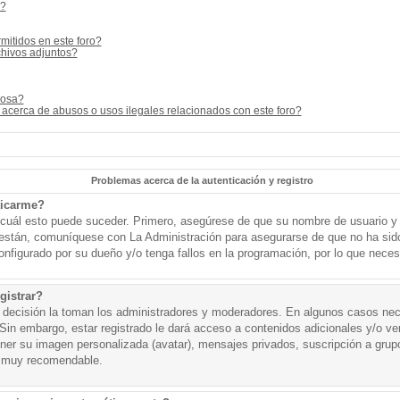
s?
mitidos en este foro?
hivos adjuntos?
cosa?
acerca de abusos o usos ilegales relacionados con este foro?
Problemas acerca de la autenticación y registro
ticarme?
o cuál esto puede suceder. Primero, asegúrese de que su nombre de usuario y
o están, comuníquese con La Administración para asegurarse de que no ha sid
onfigurado por su dueño y/o tenga fallos en la programación, por lo que necesi
gistrar?
a decisión la toman los administradores y moderadores. En algunos casos nece
Sin embargo, estar registrado le dará acceso a contenidos adicionales y/o v
tener su imagen personalizada (avatar), mensajes privados, suscripción a grup
 muy recomendable.