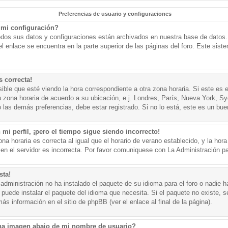
Preferencias de usuario y configuraciones
mi configuración?
todos sus datos y configuraciones están archivados en nuestra base de datos. P
l enlace se encuentra en la parte superior de las páginas del foro. Este sist
s correcta!
ible que esté viendo la hora correspondiente a otra zona horaria. Si este es e
u zona horaria de acuerdo a su ubicación, e.j. Londres, París, Nueva York, S
 las demás preferencias, debe estar registrado. Si no lo está, este es un bu
mi perfil, ¡pero el tiempo sigue siendo incorrecto!
na horaria es correcta al igual que el horario de verano establecido, y la hora
n el servidor es incorrecta. Por favor comuniquese con La Administración par
sta!
administración no ha instalado el paquete de su idioma para el foro o nadie h
 puede instalar el paquete del idioma que necesita. Si el paquete no existe, se
s información en el sitio de phpBB (ver el enlace al final de la página).
a imagen abajo de mi nombre de usuario?