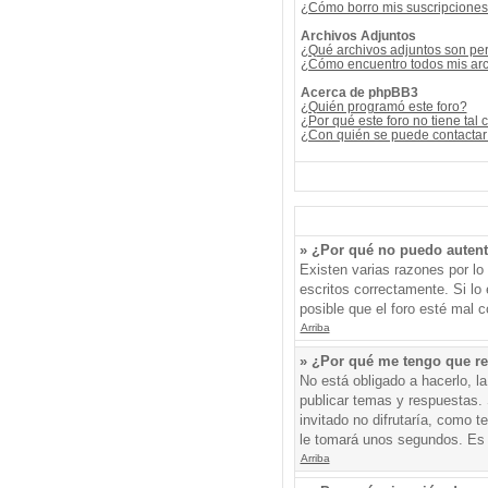
¿Cómo borro mis suscripcione
Archivos Adjuntos
¿Qué archivos adjuntos son per
¿Cómo encuentro todos mis arc
Acerca de phpBB3
¿Quién programó este foro?
¿Por qué este foro no tiene tal 
¿Con quién se puede contactar 
» ¿Por qué no puedo auten
Existen varias razones por l
escritos correctamente. Si l
posible que el foro esté mal c
Arriba
» ¿Por qué me tengo que re
No está obligado a hacerlo, l
publicar temas y respuestas. 
invitado no difrutaría, como 
le tomará unos segundos. Es
Arriba