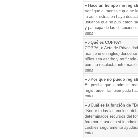
» Hace un tiempo me regist
Verifique el mensaje que se l
la administración haya desac
usuarios que no publicaron me
y participa de las discuciones
Arriba
» ¿Qué es COPPA?
COPPA, o Acta de Privacidad 
mantiene en inglés) donde se s
niños sea escrito y ratificad
permita recolectar informació
Arriba
» ¿Por qué no puedo regis
Es posible que la administrac
registrarse. También pudo hab
Arriba
» ¿Cuál es la función de "Bo
"Borrar todas las cookies del
determinados recursos del for
foro por el usuario si la admin
cookies seguramente ayudará
Arriba