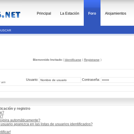
Principal
La Estación
Foro
Alojamientos
BUSCAR
Bienvenido Invitado
(
Identificarse
|
Registrarse
)
Usuario:
Contraseña:
0 am
icación y registro
me?
r?
 expira automáticamente?
suario aparezca en las listas de usuarios identificados?
ificar!