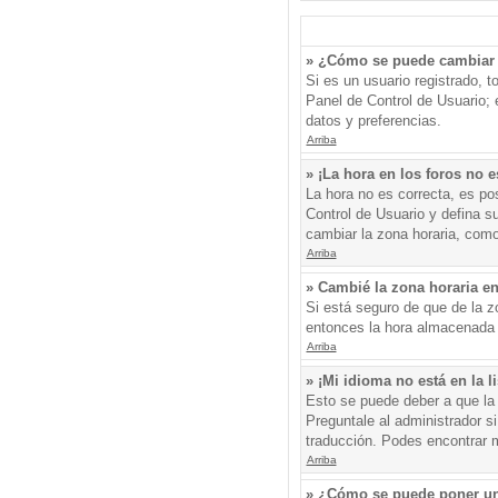
» ¿Cómo se puede cambiar 
Si es un usuario registrado, 
Panel de Control de Usuario; e
datos y preferencias.
Arriba
» ¡La hora en los foros no e
La hora no es correcta, es pos
Control de Usuario y defina s
cambiar la zona horaria, como
Arriba
» Cambié la zona horaria en 
Si está seguro de que de la zo
entonces la hora almacenada e
Arriba
» ¡Mi idioma no está en la li
Esto se puede deber a que la 
Preguntale al administrador si
traducción. Podes encontrar má
Arriba
» ¿Cómo se puede poner un