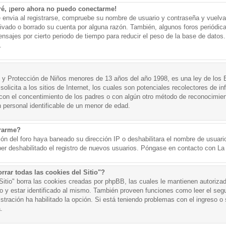
ré, ¡pero ahora no puedo conectarme!
e envia al registrarse, compruebe su nombre de usuario y contraseña y vuelva 
tivado o borrado su cuenta por alguna razón. También, algunos foros periód
nsajes por cierto periodo de tiempo para reducir el peso de la base de datos. 
.
y Protección de Niños menores de 13 años del año 1998, es una ley de los 
olicita a los sitios de Internet, los cuales son potenciales recolectores de in
o con el concentimiento de los padres o con algún otro método de reconocimien
n personal identificable de un menor de edad.
trarme?
ión del foro haya baneado su dirección IP o deshabilitara el nombre de usuario
er deshabilitado el registro de nuevos usuarios. Póngase en contacto con La A
rrar todas las cookies del Sitio"?
 Sitio" borra las cookies creadas por phpBB, las cuales le mantienen autoriza
o y estar identificado al mismo. También proveen funciones como leer el seg
istración ha habilitado la opción. Si está teniendo problemas con el ingreso o s
.