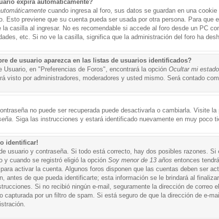
uario expira automáticamente?
automáticamente
cuando ingresa al foro, sus datos se guardan en una cookie s
po. Esto previene que su cuenta pueda ser usada por otra persona. Para que 
a casilla al ingresar. No es recomendable si accede al foro desde un PC compa
ades, etc. Si no ve la casilla, significa que la administración del foro ha desh
 de usuario aparezca en las listas de usuarios identificados?
e Usuario, en "Preferencias de Foros", encontrará la opción
Ocultar mi estad
á visto por administradores, moderadores y usted mismo. Será contado como
ontraseña no puede ser recuperada puede desactivarla o cambiarla. Visite la p
seña
. Siga las instrucciones y estará identificado nuevamente en muy poco t
 identificar!
de usuario y contraseña. Si todo está correcto, hay dos posibles razones. Si
o y cuando se registró eligió la opción
Soy menor de 13 años
entonces tendrá
 para activar la cuenta. Algunos foros disponen que las cuentas deben ser ac
 antes de que pueda identificarte; esta información se le brindará al finalizar
nstrucciones. Si no recibió ningún e-mail, seguramente la dirección de correo 
o capturada por un filtro de spam. Si está seguro de que la dirección de e-mai
stración.