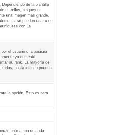
Dependiendo de la plantilla
de estrellas, bloques o
mente una imagen más grande,
 decide si se pueden usar o no
omuniquese con La
por el usuario o la posición
ctamente ya que está
entar su rank. La mayoría de
lizadas, hasta incluso pueden
itara la opción. Esto es para
neralmente arriba de cada