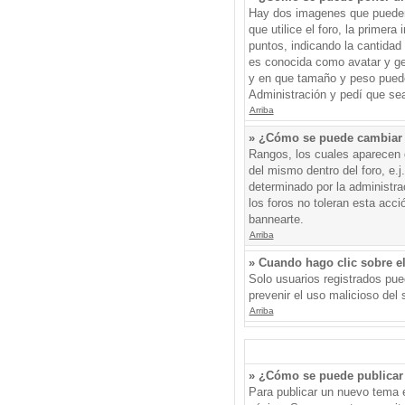
Hay dos imagenes que pueden 
que utilice el foro, la primer
puntos, indicando la cantida
es conocida como avatar y gen
y en que tamaño y peso puede
Administración y pedí que sea
Arriba
» ¿Cómo se puede cambiar
Rangos, los cuales aparecen d
del mismo dentro del foro, e.
determinado por la administr
los foros no toleran esta acc
bannearte.
Arriba
» Cuando hago clic sobre el
Solo usuarios registrados pued
prevenir el uso malicioso del
Arriba
» ¿Cómo se puede publicar 
Para publicar un nuevo tema e