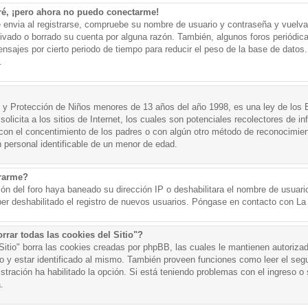
ré, ¡pero ahora no puedo conectarme!
e envia al registrarse, compruebe su nombre de usuario y contraseña y vuelva 
tivado o borrado su cuenta por alguna razón. También, algunos foros periód
nsajes por cierto periodo de tiempo para reducir el peso de la base de datos. 
.
y Protección de Niños menores de 13 años del año 1998, es una ley de los 
olicita a los sitios de Internet, los cuales son potenciales recolectores de in
o con el concentimiento de los padres o con algún otro método de reconocimien
n personal identificable de un menor de edad.
trarme?
ión del foro haya baneado su dirección IP o deshabilitara el nombre de usuario
er deshabilitado el registro de nuevos usuarios. Póngase en contacto con La A
rrar todas las cookies del Sitio"?
 Sitio" borra las cookies creadas por phpBB, las cuales le mantienen autoriza
o y estar identificado al mismo. También proveen funciones como leer el seg
istración ha habilitado la opción. Si está teniendo problemas con el ingreso o s
.