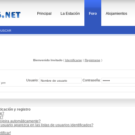
Principal
La Estación
Foro
Alojamientos
BUSCAR
Bienvenido Invitado
(
Identificarse
|
Registrarse
)
Usuario:
Contraseña:
8 pm
icación y registro
me?
r?
 expira automáticamente?
suario aparezca en las listas de usuarios identificados?
ificar!