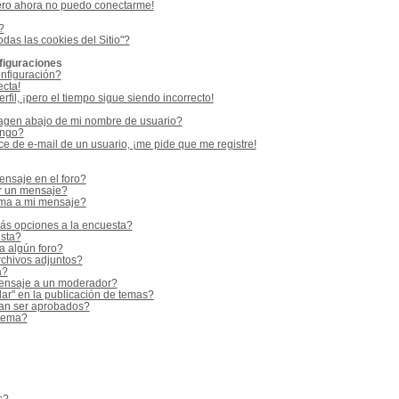
ero ahora no puedo conectarme!
?
odas las cookies del Sitio"?
figuraciones
nfiguración?
ecta!
fil, ¡pero el tiempo sigue siendo incorrecto!
gen abajo de mi nombre de usuario?
ango?
e de e-mail de un usuario, ¡me pide que me registre!
nsaje en el foro?
r un mensaje?
rma a mi mensaje?
ás opciones a la encuesta?
sta?
a algún foro?
rchivos adjuntos?
a?
ensaje a un moderador?
ar" en la publicación de temas?
an ser aprobados?
 tema?