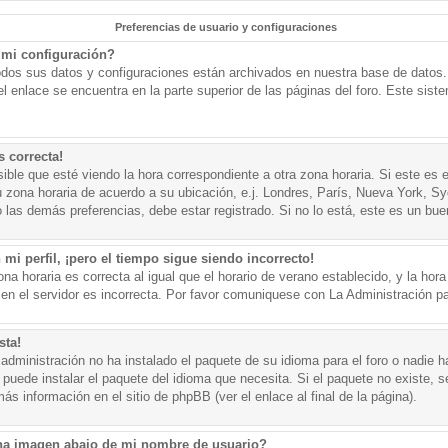
Preferencias de usuario y configuraciones
mi configuración?
todos sus datos y configuraciones están archivados en nuestra base de datos. P
l enlace se encuentra en la parte superior de las páginas del foro. Este sist
s correcta!
ible que esté viendo la hora correspondiente a otra zona horaria. Si este es e
u zona horaria de acuerdo a su ubicación, e.j. Londres, París, Nueva York, S
 las demás preferencias, debe estar registrado. Si no lo está, este es un bu
mi perfil, ¡pero el tiempo sigue siendo incorrecto!
na horaria es correcta al igual que el horario de verano establecido, y la hora
n el servidor es incorrecta. Por favor comuniquese con La Administración par
sta!
administración no ha instalado el paquete de su idioma para el foro o nadie h
 puede instalar el paquete del idioma que necesita. Si el paquete no existe, se
s información en el sitio de phpBB (ver el enlace al final de la página).
a imagen abajo de mi nombre de usuario?