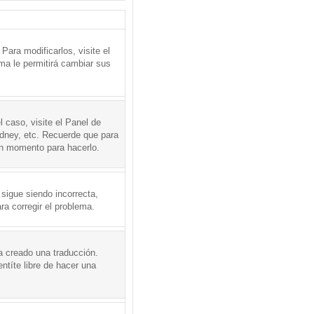
ara modificarlos, visite el
ema le permitirá cambiar sus
l caso, visite el Panel de
ydney, etc. Recuerde que para
en momento para hacerlo.
 sigue siendo incorrecta,
a corregir el problema.
a creado una traducción.
ntíte libre de hacer una