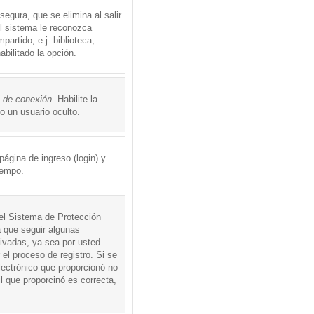
egura, que se elimina al salir
el sistema le reconozca
rtido, e.j. biblioteca,
abilitado la opción.
o de conexión
. Habilite la
 un usuario oculto.
ágina de ingreso (login) y
iempo.
 el Sistema de Protección
 que seguir algunas
tivadas, ya sea por usted
 el proceso de registro. Si se
electrónico que proporcionó no
l que proporcinó es correcta,