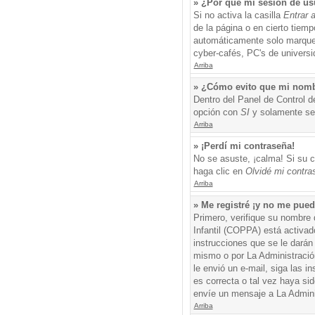
» ¿Por qué mi sesión de us
Si no activa la casilla
Entrar 
de la página o en cierto tiem
automáticamente solo marque l
cyber-cafés, PC's de universid
Arriba
» ¿Cómo evito que mi nombre
Dentro del Panel de Control d
opción con
SI
y solamente ser
Arriba
» ¡Perdí mi contraseña!
No se asuste, ¡calma! Si su c
haga clic en
Olvidé mi contra
Arriba
» Me registré ¡y no me puedo
Primero, verifique su nombre 
Infantil (COPPA) está activad
instrucciones que se le darán
mismo o por La Administración,
le envió un e-mail, siga las i
es correcta o tal vez haya sid
envíe un mensaje a La Admini
Arriba