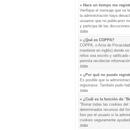
» Hace un tiempo me regist
Verifique el mensaje que se l
la administración haya desac
usuarios que no publicaron me
y participa de las discuciones
Arriba
» ¿Qué es COPPA?
COPPA, o Acta de Privacidad 
mantiene en inglés) donde se s
niños sea escrito y ratificad
permita recolectar informació
Arriba
» ¿Por qué no puedo regis
Es posible que la administrac
registrarse. También pudo hab
Arriba
» ¿Cuál es la función de "Bo
"Borrar todas las cookies del
determinados recursos del for
foro por el usuario si la admin
cookies seguramente ayudará
Arriba