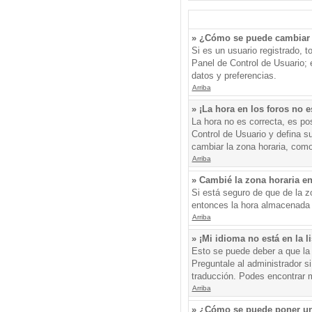
» ¿Cómo se puede cambiar 
Si es un usuario registrado, 
Panel de Control de Usuario; e
datos y preferencias.
Arriba
» ¡La hora en los foros no e
La hora no es correcta, es pos
Control de Usuario y defina s
cambiar la zona horaria, como
Arriba
» Cambié la zona horaria en 
Si está seguro de que de la zo
entonces la hora almacenada e
Arriba
» ¡Mi idioma no está en la li
Esto se puede deber a que la 
Preguntale al administrador si
traducción. Podes encontrar má
Arriba
» ¿Cómo se puede poner un