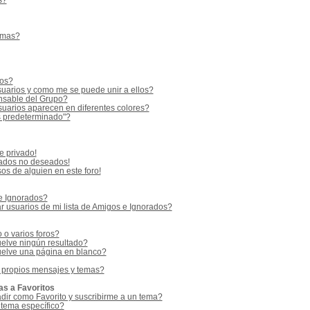
s?
emas?
ios?
uarios y como me se puede unir a ellos?
sable del Grupo?
uarios aparecen en diferentes colores?
s predeterminado"?
e privado!
vados no deseados!
os de alguien en este foro!
 e Ignorados?
 usuarios de mi lista de Amigos e Ignorados?
o varios foros?
elve ningún resultado?
elve una página en blanco?
 propios mensajes y temas?
as a Favoritos
adir como Favorito y suscribirme a un tema?
 tema específico?