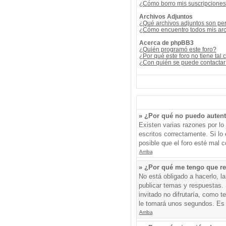
¿Cómo borro mis suscripcione
Archivos Adjuntos
¿Qué archivos adjuntos son per
¿Cómo encuentro todos mis arc
Acerca de phpBB3
¿Quién programó este foro?
¿Por qué este foro no tiene tal 
¿Con quién se puede contactar 
» ¿Por qué no puedo auten
Existen varias razones por l
escritos correctamente. Si l
posible que el foro esté mal c
Arriba
» ¿Por qué me tengo que re
No está obligado a hacerlo, l
publicar temas y respuestas. 
invitado no difrutaría, como 
le tomará unos segundos. Es
Arriba