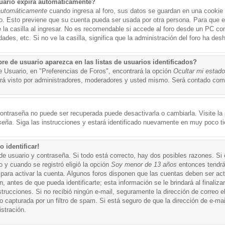
uario expira automáticamente?
automáticamente
cuando ingresa al foro, sus datos se guardan en una cookie s
po. Esto previene que su cuenta pueda ser usada por otra persona. Para que 
a casilla al ingresar. No es recomendable si accede al foro desde un PC compa
ades, etc. Si no ve la casilla, significa que la administración del foro ha desh
 de usuario aparezca en las listas de usuarios identificados?
e Usuario, en "Preferencias de Foros", encontrará la opción
Ocultar mi estad
á visto por administradores, moderadores y usted mismo. Será contado como
ontraseña no puede ser recuperada puede desactivarla o cambiarla. Visite la p
seña
. Siga las instrucciones y estará identificado nuevamente en muy poco t
 identificar!
de usuario y contraseña. Si todo está correcto, hay dos posibles razones. Si
o y cuando se registró eligió la opción
Soy menor de 13 años
entonces tendrá
 para activar la cuenta. Algunos foros disponen que las cuentas deben ser ac
 antes de que pueda identificarte; esta información se le brindará al finalizar
nstrucciones. Si no recibió ningún e-mail, seguramente la dirección de correo 
o capturada por un filtro de spam. Si está seguro de que la dirección de e-mai
stración.