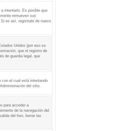
a intentarlo. Es posible que
icamente remueven sus
Si es así, registrate de nuevo
Estados Unidos (por eso se
formación, que el registro de
to de guardia legal, que
 con el cual está intentando
dministración del sitio.
do para acceder a
uimiento de la navegación del
alida del foro, borrar las