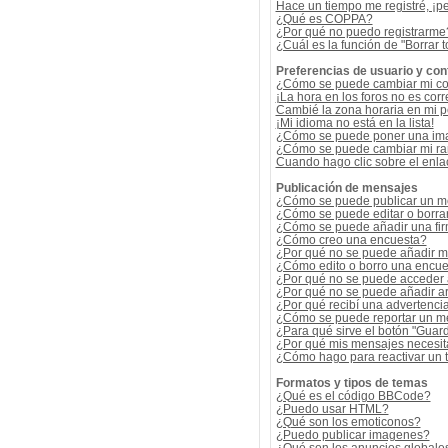
Hace un tiempo me registré, ¡p
¿Qué es COPPA?
¿Por qué no puedo registrarme
¿Cuál es la función de "Borrar t
Preferencias de usuario y con
¿Cómo se puede cambiar mi co
¡La hora en los foros no es corr
Cambié la zona horaria en mi per
¡Mi idioma no está en la lista!
¿Cómo se puede poner una ima
¿Cómo se puede cambiar mi r
Cuando hago clic sobre el enlac
Publicación de mensajes
¿Cómo se puede publicar un me
¿Cómo se puede editar o borra
¿Cómo se puede añadir una fi
¿Cómo creo una encuesta?
¿Por qué no se puede añadir m
¿Cómo edito o borro una encue
¿Por qué no se puede acceder 
¿Por qué no se puede añadir a
¿Por qué recibí una advertenci
¿Cómo se puede reportar un m
¿Para qué sirve el botón "Guard
¿Por qué mis mensajes necesit
¿Cómo hago para reactivar un
Formatos y tipos de temas
¿Qué es el código BBCode?
¿Puedo usar HTML?
¿Qué son los emoticonos?
¿Puedo publicar imagenes?