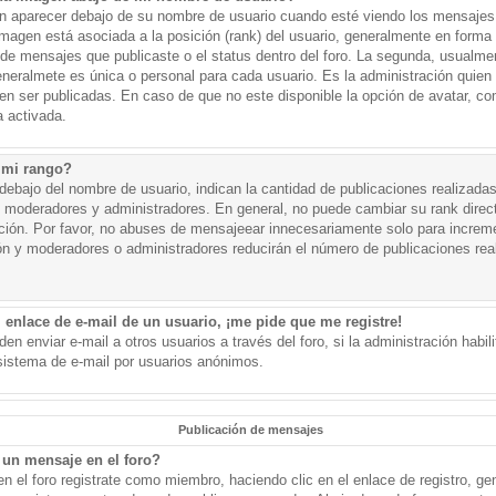
aparecer debajo de su nombre de usuario cuando esté viendo los mensajes. 
a imagen está asociada a la posición (rank) del usuario, generalmente en forma 
d de mensajes que publicaste o el status dentro del foro. La segunda, usual
eralmete es única o personal para cada usuario. Es la administración quien
n ser publicadas. En caso de que no este disponible la opción de avatar, c
 activada.
 mi rango?
ebajo del nombre de usuario, indican la cantidad de publicaciones realizadas 
j. moderadores y administradores. En general, no puede cambiar su rank dire
ación. Por favor, no abuses de mensajeear innecesariamente solo para increm
ión y moderadores o administradores reducirán el número de publicaciones rea
 enlace de e-mail de un usuario, ¡me pide que me registre!
en enviar e-mail a otros usuarios a través del foro, si la administración habil
 sistema de e-mail por usuarios anónimos.
Publicación de mensajes
un mensaje en el foro?
n el foro registrate como miembro, haciendo clic en el enlace de registro, ge