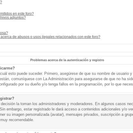
s?
mitidos en este foro?
hivos adjuntos?
cosa?
acerca de abusos o usos ilegales relacionados con este foro?
Problemas acerca de la autenticación y registro
ticarme?
o cuál esto puede suceder. Primero, asegúrese de que su nombre de usuario y
o están, comuníquese con La Administración para asegurarse de que no ha sid
onfigurado por su dueño y/o tenga fallos en la programación, por lo que necesi
gistrar?
a decisión la toman los administradores y moderadores. En algunos casos nece
Sin embargo, estar registrado le dará acceso a contenidos adicionales y/o v
tener su imagen personalizada (avatar), mensajes privados, suscripción a grup
 muy recomendable.